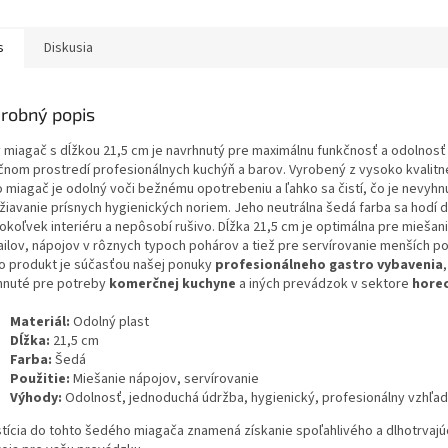
s
Diskusia
robný popis
 miagač s dĺžkou 21,5 cm je navrhnutý pre maximálnu funkčnosť a odolnosť
čnom prostredí profesionálnych kuchýň a barov. Vyrobený z vysoko kvalitn
o miagač je odolný voči bežnému opotrebeniu a ľahko sa čistí, čo je nevyhn
žiavanie prísnych hygienických noriem. Jeho neutrálna šedá farba sa hodí 
okoľvek interiéru a nepôsobí rušivo. Dĺžka 21,5 cm je optimálna pre miešan
ailov, nápojov v rôznych typoch pohárov a tiež pre servírovanie menších p
o produkt je súčasťou našej ponuky
profesionálneho gastro vybavenia
hnuté pre potreby
komerčnej kuchyne
a iných prevádzok v sektore
hore
Materiál:
Odolný plast
Dĺžka:
21,5 cm
Farba:
Šedá
Použitie:
Miešanie nápojov, servírovanie
Výhody:
Odolnosť, jednoduchá údržba, hygienický, profesionálny vzhľad
stícia do tohto šedého miagača znamená získanie spoľahlivého a dlhotrvaj