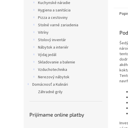
Kuchynské náradie
Hygiena a sanitácia
Popi
Pizza a cestoviny
Stolné varné zariadenia
Pod
Vitríny
Stolový inventár
Šedý
Nábytok a interiér
náro
tent
Výdaj jedál
dodr
Skladovanie a balenie
akéh
Vzduchotechnika
kokt
Tent
Nerezový nábytok
navr
Domácnosť a Kulinári
Záhradné grily
Prijímame online platby
Inve