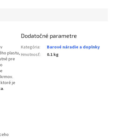
Dodatočné parametre
 v
Kategória
:
Barové náradie a doplnky
ého plastu,
Hmotnosť
:
0.1 kg
utné pre
do
ie
okrmov.
, ktoré je
ca
.
úceho