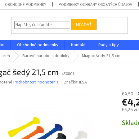
OBCHODNÉ PODMIENKY
PODMIENKY OCHRANY OSOBNÝCH ÚDAJOV
HĽADAŤ
ári
Obchodné podmienky
Kontakt
Rady a tipy
viareň
Barové náradie a doplnky
Miagač šedý 21,5 cm
gač šedý 21,5 cm
L450801
né
notené
Podrobnosti hodnotenia
Značka:
ILSA
nie
u
€4,50
–
€4,
€5,26 vr
Jednotk
Skla
iek.
cena: