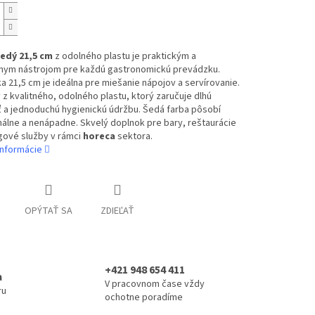
edý 21,5 cm
z odolného plastu je praktickým a
lnym nástrojom pre každú gastronomickú prevádzku.
a 21,5 cm je ideálna pre miešanie nápojov a servírovanie.
z kvalitného, odolného plastu, ktorý zaručuje dlhú
 a jednoduchú hygienickú údržbu. Šedá farba pôsobí
álne a nenápadne. Skvelý doplnok pre bary, reštaurácie
gové služby v rámci
horeca
sektora.
informácie
OPÝTAŤ SA
ZDIEĽAŤ
+421 948 654 411
a
V pracovnom čase vždy
ru
ochotne poradíme