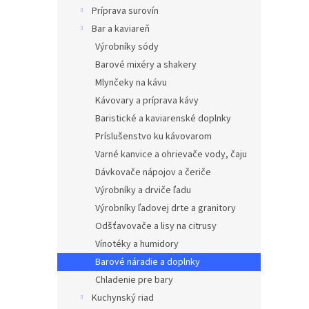
Príprava surovín
Bar a kaviareň
Výrobníky sódy
Barové mixéry a shakery
Mlynčeky na kávu
Kávovary a príprava kávy
Baristické a kaviarenské doplnky
Príslušenstvo ku kávovarom
Varné kanvice a ohrievače vody, čaju
Dávkovače nápojov a čeriče
Výrobníky a drviče ľadu
Výrobníky ľadovej drte a granitory
Odšťavovače a lisy na citrusy
Vínotéky a humidory
Barové náradie a doplnky
Chladenie pre bary
Kuchynský riad