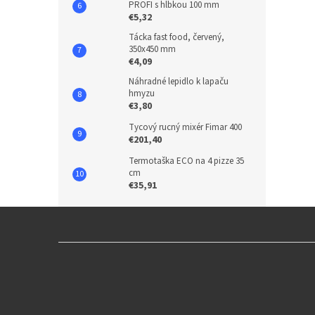
PROFI s hĺbkou 100 mm
€5,32
Tácka fast food, červený,
350x450 mm
€4,09
Náhradné lepidlo k lapaču
hmyzu
€3,80
Tycový rucný mixér Fimar 400
€201,40
Termotaška ECO na 4 pizze 35
cm
€35,91
Z
á
p
ä
t