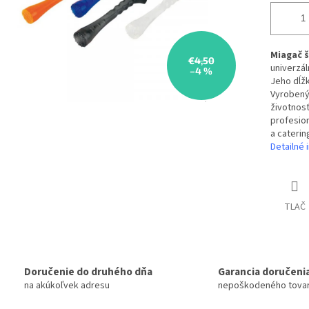
Miagač š
€4,50
univerzá
–4 %
Jeho dĺžk
Vyrobený 
životnosť
profesion
a caterin
Detailné 
TLAČ
Doručenie do druhého dňa
Garancia doručeni
na akúkoľvek adresu
nepoškodeného tova