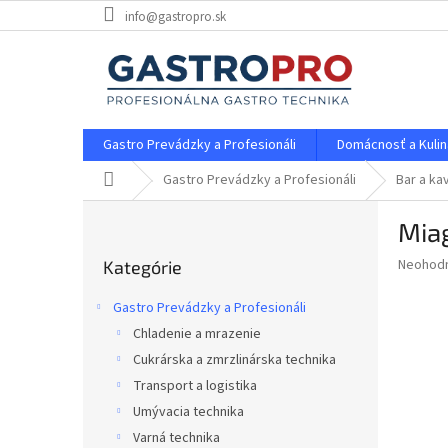
Prejsť
info@gastropro.sk
na
obsah
Gastro Prevádzky a Profesionáli
Domácnosť a Kulin
Domov
Gastro Prevádzky a Profesionáli
Bar a ka
B
Mia
o
Preskočiť
č
Priemer
Neohod
Kategórie
kategórie
n
hodnote
ý
produkt
Gastro Prevádzky a Profesionáli
p
je
Chladenie a mrazenie
0,0
a
z
Cukrárska a zmrzlinárska technika
n
5
e
Transport a logistika
hviezdič
l
Umývacia technika
Varná technika