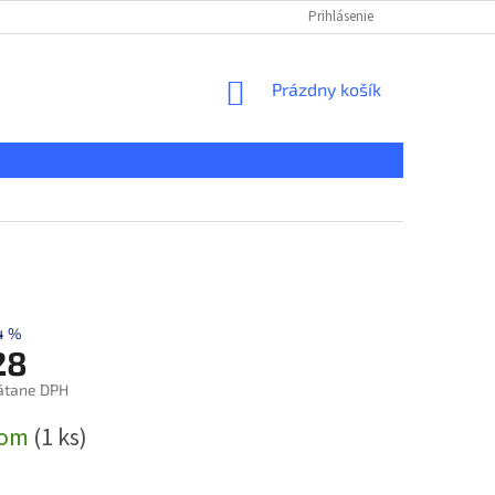
KONTAKT
REKLAMAČNÝ PORIADOK
Prihlásenie
DOPRAVA A PLATBA
NÁKUPNÝ
Prázdny košík
KOŠÍK
4 %
28
átane DPH
ová
dom
(1 ks)