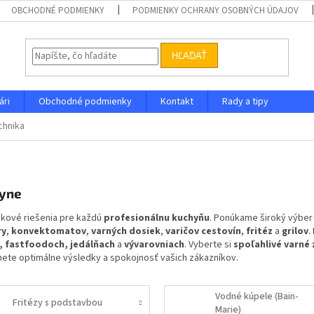
OBCHODNÉ PODMIENKY
PODMIENKY OCHRANY OSOBNÝCH ÚDAJOV
HĽADAŤ
ári
Obchodné podmienky
Kontakt
Rady a tipy
chnika
hyne
čkové riešenia pre každú
profesionálnu kuchyňu
. Ponúkame široký výber
ry
,
konvektomatov
,
varných dosiek
,
varičov cestovín
,
fritéz
a
grilov
.
, fastfoodoch, jedálňach
a
vývarovniach
. Vyberte si
spoľahlivé varné 
hnete optimálne výsledky a spokojnosť vašich zákazníkov.
Vodné kúpele (Bain-
Fritézy s podstavbou
Marie)