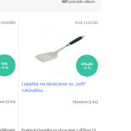
407
položiek celkom
:
G560905
Kód:
L102243
€13
€14,20
–5 %
–5 %
Lopatka na obracanie so „soft“
rukoväťou
dom
(1 ks)
Skladom
(1 ks)
vláknami
Praktická lopatka na obracanie s dĺžkou 15