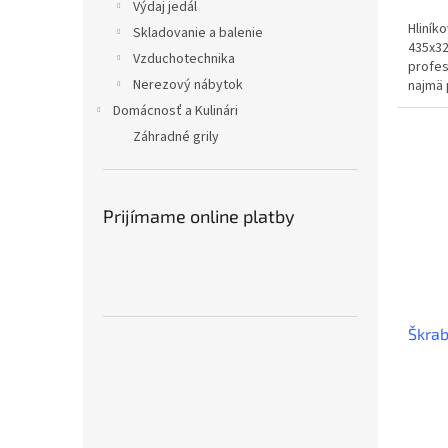
Výdaj jedál
Hliník
Skladovanie a balenie
435x32
Vzduchotechnika
profes
Nerezový nábytok
najmä 
Zabezp
Domácnosť a Kulinári
Záhradné grily
Prijímame online platby
Škrab