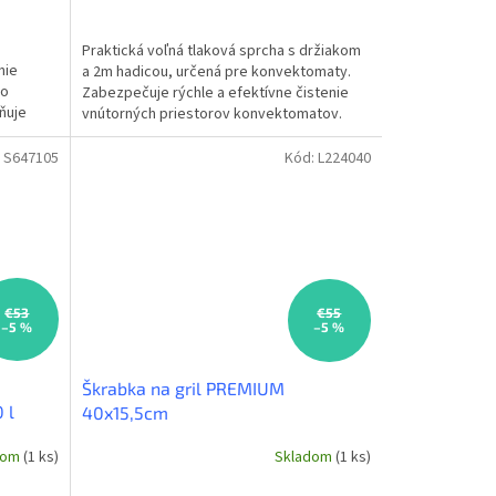
Praktická voľná tlaková sprcha s držiakom
nie
a 2m hadicou, určená pre konvektomaty.
ho
Zabezpečuje rýchle a efektívne čistenie
ňuje
vnútorných priestorov konvektomatov.
čím...
:
S647105
Kód:
L224040
€53
€55
–5 %
–5 %
Škrabka na gril PREMIUM
 l
40x15,5cm
dom
(1 ks)
Skladom
(1 ks)