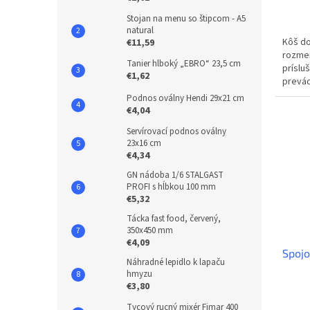
Stojan na menu so štipcom - A5
natural
Kôš do
€11,59
rozmer
Tanier hlboký „EBRO“ 23,5 cm
príslu
€1,62
prevád
vybera
Podnos oválny Hendi 29x21 cm
€4,04
Servírovací podnos oválny
23x16 cm
€4,34
GN nádoba 1/6 STALGAST
PROFI s hĺbkou 100 mm
€5,32
Tácka fast food, červený,
350x450 mm
€4,09
Spojo
Náhradné lepidlo k lapaču
hmyzu
€3,80
Tycový rucný mixér Fimar 400