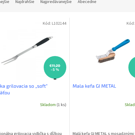
nejšie
Najdrahšie
Najpredávanejšie
Abecedne
Kód:
L102144
Kód
€11,20
–5 %
čka grilovacia so „soft“
Mala kefa GI METAL
väťou
Skladom
(1 ks)
Skla
ionálna grilovacia vidlička s dĺžkou
Malá kefa GI METAL s mosadznými 