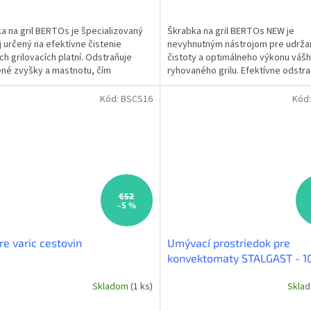
a na gril BERTOs je špecializovaný
Škrabka na gril BERTOs NEW je
j určený na efektívne čistenie
nevyhnutným nástrojom pre udrža
ch grilovacích platní. Odstraňuje
čistoty a optimálneho výkonu váš
ené zvyšky a mastnotu, čím
ryhovaného grilu. Efektívne odstra
ečuje hygienu a...
pripálené zvyšky jedla a mastnotu, 
Kód:
BSCS16
Kód
€52
–5 %
re varic cestovin
Umývací prostriedok pre
konvektomaty STALGAST - 10
Skladom
(1 ks)
Skla