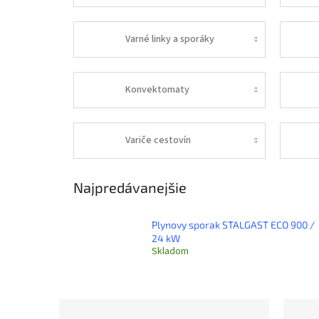
Varné linky a sporáky
Konvektomaty
Variče cestovín
Najpredávanejšie
Plynovy sporak STALGAST ECO 900 /
24 kW
Skladom
B
R