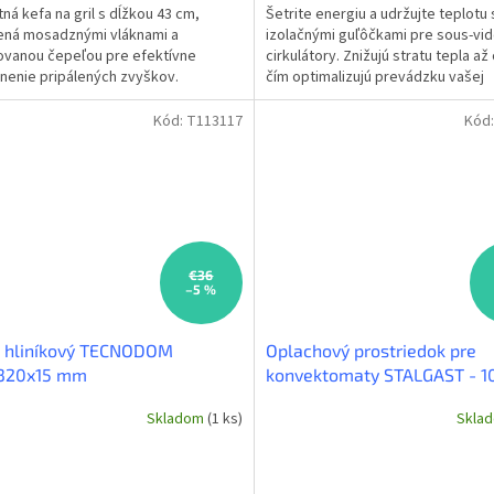
ná kefa na gril s dĺžkou 43 cm,
Šetrite energiu a udržujte teplotu 
ená mosadznými vláknami a
izolačnými guľôčkami pre sous-vi
ovanou čepeľou pre efektívne
cirkulátory. Znižujú stratu tepla až
nenie pripálených zvyškov.
čím optimalizujú prevádzku vašej
utný pomocník pre každú...
profesionálnej kuchyne....
Kód:
T113117
Kód
€36
–5 %
h hliníkový TECNODOM
Oplachový prostriedok pre
320x15 mm
konvektomaty STALGAST - 10
Skladom
(1 ks)
Skla