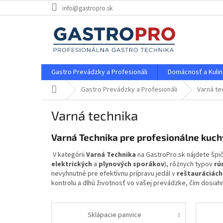
Prejsť
info@gastropro.sk
na
obsah
Gastro Prevádzky a Profesionáli
Domácnosť a Kulin
Domov
Gastro Prevádzky a Profesionáli
Varná te
Varná technika
Varná Technika pre profesionálne kuc
V kategórii
Varná Technika
na GastroPro.sk nájdete špi
elektrických
a
plynových sporákov
), rôznych typov
rú
nevyhnutné pre efektívnu prípravu jedál v
reštauráciách
kontrolu a dlhú životnosť vo vašej prevádzke, čím dosia
Sklápacie panvice