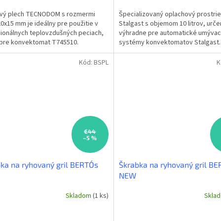
ový plech TECNODOM s rozmermi
Špecializovaný oplachový prostri
0x15 mm je ideálny pre použitie v
Stalgast s objemom 10 litrov, urče
ionálnych teplovzdušných peciach,
výhradne pre automatické umývac
pre konvektomat T745510.
systémy konvektomatov Stalgast.
ečuje rovnomerné...
Zabezpečuje lesklý povrch bez šmú
Kód:
BSPL
K
€44
–5 %
ka na ryhovaný gril BERTO´s
Škrabka na ryhovaný gril BE
NEW
Skladom
(1 ks)
Skla