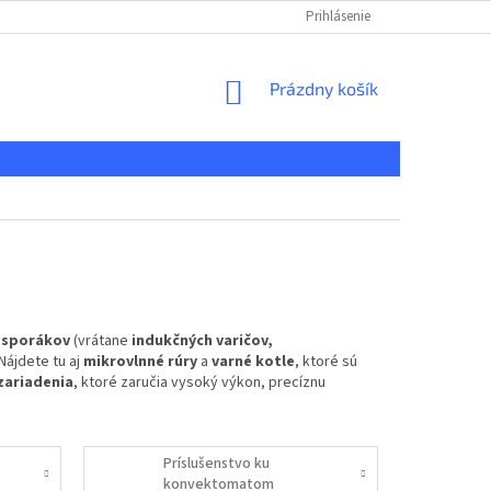
KONTAKT
REKLAMAČNÝ PORIADOK
Prihlásenie
DOPRAVA A PLATBA
NÁKUPNÝ
Prázdny košík
KOŠÍK
sporákov
(vrátane
indukčných varičov,
 Nájdete tu aj
mikrovlnné rúry
a
varné kotle
, ktoré sú
zariadenia
, ktoré zaručia vysoký výkon, precíznu
Príslušenstvo ku
konvektomatom