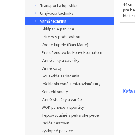
44 cm 
Transport a logistika
pre be
Umývacia technika
Ideáln
Varná technika
mäsa pr
Sklápacie panvice
Fritézy s podstavbou
Vodné kúpele (Bain-Marie)
Príslušenstvo ku konvektomatom
Varné linky a sporáky
Varné kotly
Sous-vide zariadenia
Rýchloohrevné a mikrovlnné rúry
Kefa 
Konvektomaty
Varné stoličky a variče
WOK panvice a sporáky
Teplovzdušné a pekárske pece
Variče cestovín
Výklopné panvice