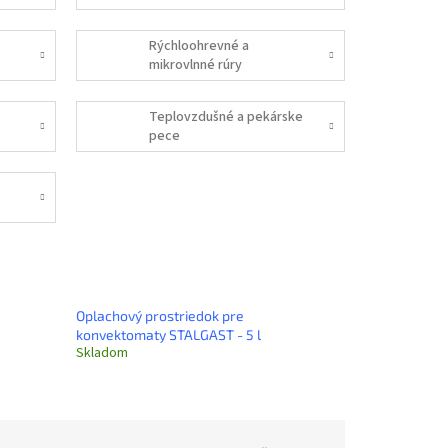
Rýchloohrevné a
mikrovlnné rúry
Teplovzdušné a pekárske
pece
Oplachový prostriedok pre
konvektomaty STALGAST - 5 l
Skladom