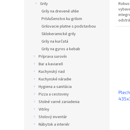
Robust
Grily
vybav
Grily na drevené uhlie
integr
Príslušenstvo ku grilom
odstrá
Nevyhn
Grilovacie platne s podstavbou
Sklokeramické grily
Grily na kurčatá
Grily na gyros a kebab
Príprava surovín
Bar a kaviareň
Kuchynský riad
Kuchynské náradie
Hygiena a sanitácia
Plec
Pizza a cestoviny
435x
Stolné varné zariadenia
Vitríny
Stolový inventár
Nábytok a interiér