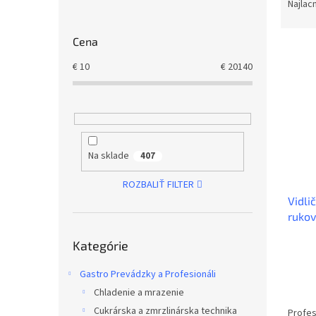
o
a
Najlac
č
d
n
e
Cena
V
ý
n
ý
p
i
€
10
€
20140
p
a
e
i
n
p
s
e
r
p
l
o
r
d
o
Na sklade
u
407
d
k
ROZBALIŤ FILTER
u
t
Vidli
k
o
ruko
t
v
Preskočiť
o
Kategórie
kategórie
v
Gastro Prevádzky a Profesionáli
Chladenie a mrazenie
Cukrárska a zmrzlinárska technika
Profes