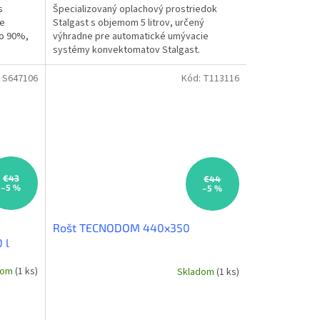
s
Špecializovaný oplachový prostriedok
de
Stalgast s objemom 5 litrov, určený
 o 90%,
výhradne pre automatické umývacie
systémy konvektomatov Stalgast.
Zabezpečuje lesklý povrch bez šmúh a...
:
S647106
Kód:
T113116
€43
€44
–5 %
–5 %
Rošt TECNODOM 440x350
 l
dom
(1 ks)
Skladom
(1 ks)