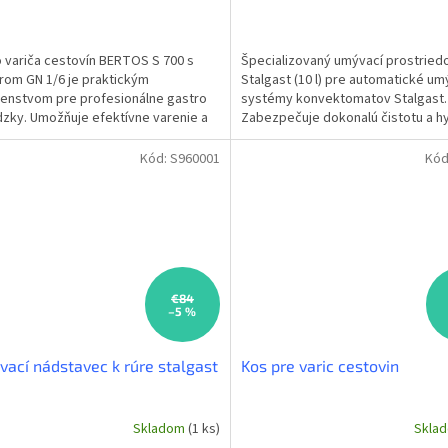
 variča cestovín BERTOS S 700 s
Špecializovaný umývací prostried
om GN 1/6 je praktickým
Stalgast (10 l) pre automatické um
šenstvom pre profesionálne gastro
systémy konvektomatov Stalgast.
zky. Umožňuje efektívne varenie a
Zabezpečuje dokonalú čistotu a h
nie cestovín priamo z...
vašich zariadení. Ideálne pre...
Kód:
S960001
Kód
€84
–5 %
vací nádstavec k rúre stalgast
Kos pre varic cestovin
Skladom
(1 ks)
Skla