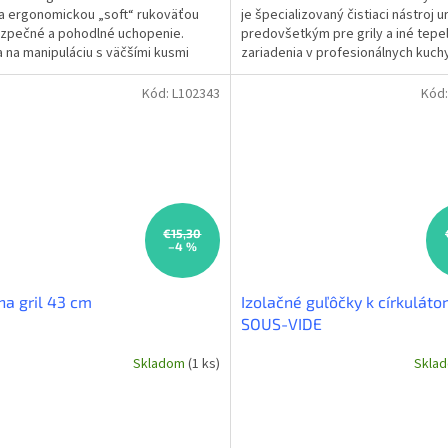
a ergonomickou „soft“ rukoväťou
je špecializovaný čistiaci nástroj 
zpečné a pohodlné uchopenie.
predovšetkým pre grily a iné tepe
a na manipuláciu s väčšími kusmi
zariadenia v profesionálnych kuch
i grilovaní v...
Jej kompaktné...
Kód:
L102343
Kód
€15,30
–4 %
na gril 43 cm
Izolačné guľôčky k církuláto
SOUS-VIDE
Skladom
(1 ks)
Skla