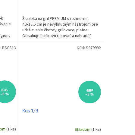
ok
Škrabka na gril PREMIUM s rozmermi
ývacie
40x15,5 cm je nevyhnutným nástrojom pre
udržiavanie čistoty grilovacej platne.
ygienu
Obsahuje hliníkovú rukoväť a náhradnú
čepeľ v cene. Ideálna pre...
:
BSCS13
Kód:
S979992
€85
€87
–5 %
–5 %
Kos 1/3
dom
(1 ks)
Skladom
(1 ks)