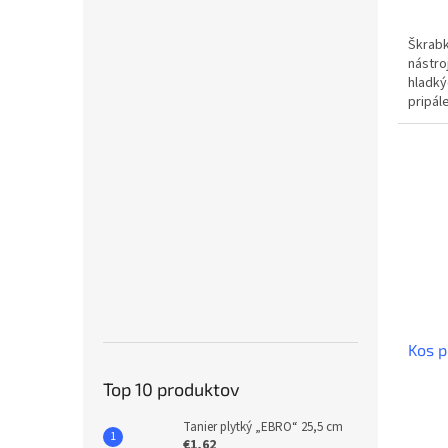
Škrabk
nástro
hladký
pripál
zabezp
Kos p
Top 10 produktov
Tanier plytký „EBRO“ 25,5 cm
€1,62