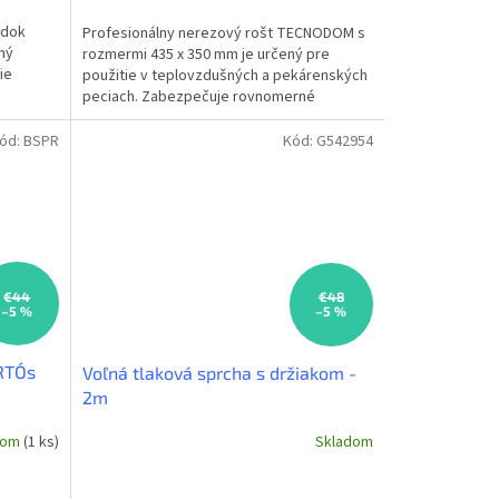
edok
Profesionálny nerezový rošt TECNODOM s
ný
rozmermi 435 x 350 mm je určený pre
ie
použitie v teplovzdušných a pekárenských
peciach. Zabezpečuje rovnomerné
h a...
prúdenie vzduchu a dokonalé...
ód:
BSPR
Kód:
G542954
€44
€48
–5 %
–5 %
RTO´s
Voľná tlaková sprcha s držiakom -
2m
dom
(1 ks)
Skladom