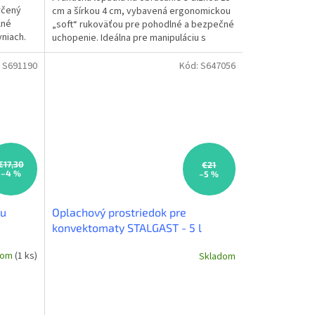
určený
cm a šírkou 4 cm, vybavená ergonomickou
lné
„soft“ rukoväťou pre pohodlné a bezpečné
yniach.
uchopenie. Ideálna pre manipuláciu s
jemnými pokrmami...
:
S691190
Kód:
S647056
€17,30
€21
–4 %
–5 %
ru
Oplachový prostriedok pre
konvektomaty STALGAST - 5 l
dom
(1 ks)
Skladom