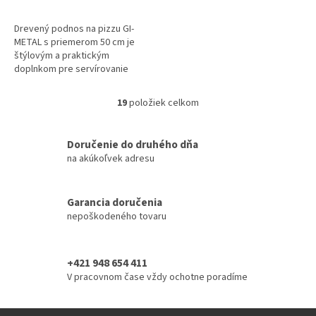
Drevený podnos na pizzu GI-
METAL s priemerom 50 cm je
štýlovým a praktickým
doplnkom pre servírovanie
pizze. Vyrobený z kvalitného
dreva, dobre udržuje teplotu a
19
položiek celkom
O
dodáva pizze...
v
l
Doručenie do druhého dňa
á
na akúkoľvek adresu
d
a
c
i
Garancia doručenia
e
nepoškodeného tovaru
p
r
v
+421 948 654 411
k
V pracovnom čase vždy ochotne poradíme
y
v
ý