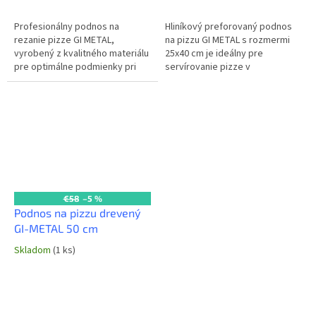
Profesionálny podnos na
Hliníkový preforovaný podnos
rezanie pizze GI METAL,
na pizzu GI METAL s rozmermi
vyrobený z kvalitného materiálu
25x40 cm je ideálny pre
pre optimálne podmienky pri
servírovanie pizze v
krájaní a servírovaní pizze. Jeho
reštauráciách a pizzeriách.
povrch je navrhnutý tak, aby...
Perforácia umožňuje odvod
vlhkosti, čím...
€58
–5 %
Podnos na pizzu drevený
GI-METAL 50 cm
Skladom
(1 ks)