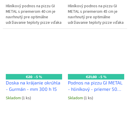
Hliníkový podnos na pizzu GI
Hliníkový podnos na pizzu GI
METAL s priemerom 40 cm je
METAL s priemerom 45 cm je
navrhnutý pre optimálne
navrhnutý pre optimálne
udržiavanie teploty pizze vďaka
udržiavanie teploty pizze vďaka
vyvýšeným nožičkám, ktoré
vyvýšeným nožičkám, ktoré
zabezpečujú cirkuláciu vzduchu.
zabezpečujú cirkuláciu vzduchu.
Ideálny...
Ideálny...
€20
–5 %
€21,80
–5 %
Doska na krájanie okrúhla
Podnos na pizzu GI METAL
- Gurmán - mm 300 h 15
- hliníkový - priemer 50
cm
Skladom
(1 ks)
Skladom
(1 ks)