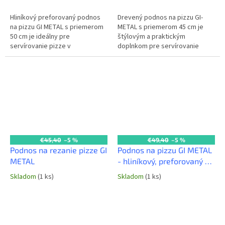
Hliníkový preforovaný podnos
Drevený podnos na pizzu GI-
na pizzu GI METAL s priemerom
METAL s priemerom 45 cm je
50 cm je ideálny pre
štýlovým a praktickým
servírovanie pizze v
doplnkom pre servírovanie
reštauráciách a pizzeriách.
pizze. Vyrobený z kvalitného
Perforácia umožňuje odvod
dreva, dobre udržuje teplotu a
vlhkosti, čím udržuje...
dodáva pizze...
€45,40
–5 %
€49,40
–5 %
Podnos na rezanie pizze GI
Podnos na pizzu GI METAL
METAL
- hliníkový, preforovaný -
25x40 cm
Skladom
(1 ks)
Skladom
(1 ks)