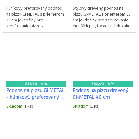
Hliníkový preforovaný podnos
Štýlový drevený podnos na
na pizzu GI METAL s priemerom
pizzu GI-METAL s priemerom 33
33 cm je ideálny pre
cm je ideálny pre servírovanie
servírovanie pizze v
menších píc, focaccií alebo ako
reštauráciách a pizzeriách.
elegantný servírovací tanier.
Perforácia umožňuje odvod
Zlepšuje prezentáciu jedla a...
vlhkosti, čím udržuje...
€28,30
–4 %
€32,40
–5 %
Podnos na pizzu GI METAL
Podnos na pizzu drevený
- hliníkový, preforovaný -
GI-METAL 40 cm
pr. 41 cm
Skladom
(1 ks)
Skladom
(1 ks)