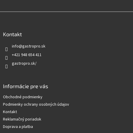
p
i
Z
s
u
á
p
ä
Kontakt
t
info
@
gastropro.sk
i
e
+421 948 654 411
gastropro.sk/
Informácie pre vás
Obchodné podmienky
Podmienky ochrany osobných údajov
Kontakt
Reklamačný poriadok
Doprava a platba