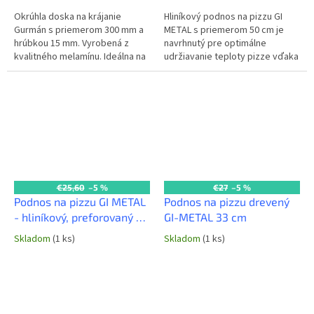
Okrúhla doska na krájanie
Hliníkový podnos na pizzu GI
Gurmán s priemerom 300 mm a
METAL s priemerom 50 cm je
hrúbkou 15 mm. Vyrobená z
navrhnutý pre optimálne
kvalitného melamínu. Ideálna na
udržiavanie teploty pizze vďaka
servírovanie pizze a iných
vyvýšeným nožičkám, ktoré
pokrmov v reštauráciách a
zabezpečujú cirkuláciu vzduchu.
pizzeriách....
Ideálny...
€25,60
–5 %
€27
–5 %
Podnos na pizzu GI METAL
Podnos na pizzu drevený
- hliníkový, preforovaný -
GI-METAL 33 cm
pr. 33 cm
Skladom
(1 ks)
Skladom
(1 ks)