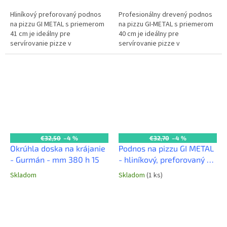
Hliníkový preforovaný podnos
Profesionálny drevený podnos
na pizzu GI METAL s priemerom
na pizzu GI-METAL s priemerom
41 cm je ideálny pre
40 cm je ideálny pre
servírovanie pizze v
servírovanie pizze v
reštauráciách a pizzeriách.
reštauráciách a pizzeriách. Jeho
Perforácia umožňuje odvod
prírodný materiál dodáva pizze
vlhkosti, čím udržuje...
autentický...
€32,50
–4 %
€32,70
–4 %
Okrúhla doska na krájanie
Podnos na pizzu GI METAL
- Gurmán - mm 380 h 15
- hliníkový, preforovaný -
40x60 cm
Skladom
Skladom
(1 ks)