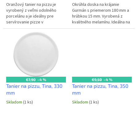
Oranžový tanier na pizzu je
Okrúhla doska na krájanie
vyrobený z veľmi odolného
Gurmán s priemerom 180 mm a
porcelánu a je ideálny pre
hrúbkou 15 mm. Vyrobená z
servírovanie pizze v
kvalitného melamínu. Ideálna na
reštauráciách a pizzeriách. Je
servírovanie pizze a iných
vhodný do umývačiek riadu aj
pokrmov v reštauráciách a
mikrovlnných...
pizzeriách....
€7,90
–4 %
€9,50
–4 %
Tanier na pizzu, Tina, 330
Tanier na pizzu, Tina, 350
mm
mm
Skladom
(1 ks)
Skladom
(1 ks)