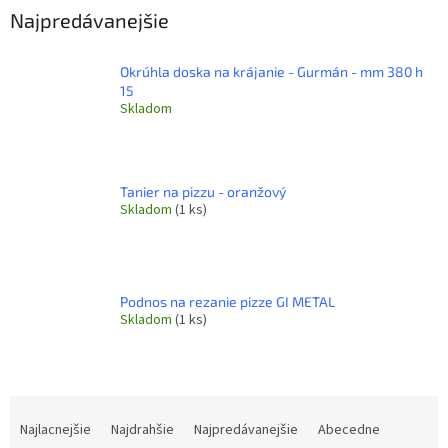
Najpredávanejšie
Okrúhla doska na krájanie - Gurmán - mm 380 h
15
Skladom
Tanier na pizzu - oranžový
Skladom
(1 ks)
Podnos na rezanie pizze GI METAL
Skladom
(1 ks)
R
a
Najlacnejšie
Najdrahšie
Najpredávanejšie
Abecedne