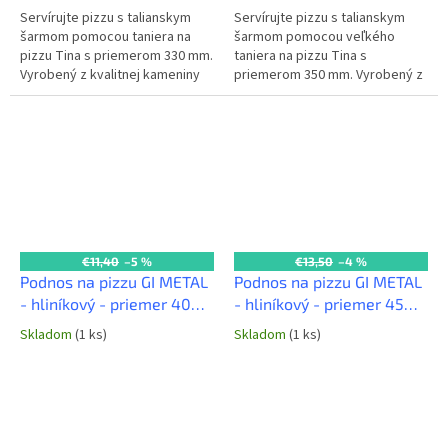
Servírujte pizzu s talianskym
Servírujte pizzu s talianskym
šarmom pomocou taniera na
šarmom pomocou veľkého
pizzu Tina s priemerom 330 mm.
taniera na pizzu Tina s
Vyrobený z kvalitnej kameniny
priemerom 350 mm. Vyrobený z
alebo porcelánu, je ideálny pre
kvalitného materiálu
prezentáciu a servírovanie...
(predpokladá sa kamenina
alebo porcelán), je...
€11,40
–5 %
€13,50
–4 %
Podnos na pizzu GI METAL
Podnos na pizzu GI METAL
- hliníkový - priemer 40
- hliníkový - priemer 45
cm
cm
Skladom
(1 ks)
Skladom
(1 ks)