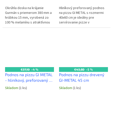
Okrúhla doska na krájanie
Hliníkový preforovaný podnos
Gurmán s priemerom 380 mm a
na pizzu GI METAL s rozmermi
hrúbkou 15 mm, vyrobená zo
40x60 cm je ideálny pre
100 % melamínu s atraktívnou
servírovanie pizze v
imitáciou dreva. Ideálna na
reštauráciách a pizzeriách.
servírovanie pizze a iných
Perforácia umožňuje odvod
pokrmov v...
vlhkosti, čím...
€37,10
–4 %
€43,80
–5 %
Podnos na pizzu GI METAL
Podnos na pizzu drevený
- hliníkový, preforovaný -
GI-METAL 45 cm
pr. 50 cm
Skladom
(1 ks)
Skladom
(1 ks)