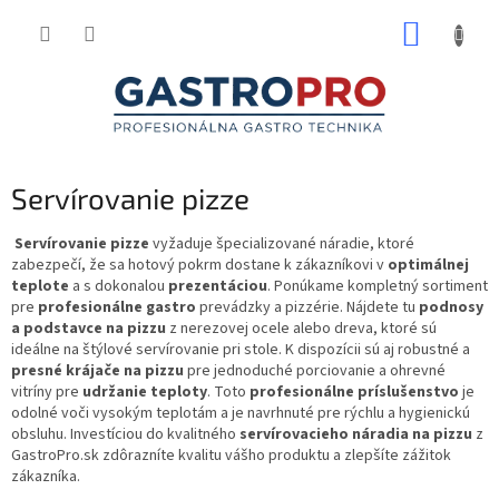
Prejsť
NÁKUP
na
obsah
KOŠÍK
Servírovanie pizze
Servírovanie pizze
vyžaduje špecializované náradie, ktoré
zabezpečí, že sa hotový pokrm dostane k zákazníkovi v
optimálnej
teplote
a s dokonalou
prezentáciou
. Ponúkame kompletný sortiment
pre
profesionálne gastro
prevádzky a pizzérie. Nájdete tu
podnosy
a podstavce na pizzu
z nerezovej ocele alebo dreva, ktoré sú
ideálne na štýlové servírovanie pri stole. K dispozícii sú aj robustné a
presné krájače na pizzu
pre jednoduché porciovanie a ohrevné
vitríny pre
udržanie teploty
. Toto
profesionálne príslušenstvo
je
odolné voči vysokým teplotám a je navrhnuté pre rýchlu a hygienickú
obsluhu. Investíciou do kvalitného
servírovacieho náradia na pizzu
z
GastroPro.sk zdôrazníte kvalitu vášho produktu a zlepšíte zážitok
zákazníka.