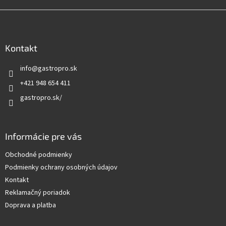
i
Z
s
u
á
p
ä
Kontakt
t
info
@
gastropro.sk
i
e
+421 948 654 411
gastropro.sk/
Informácie pre vás
Obchodné podmienky
Podmienky ochrany osobných údajov
Kontakt
Reklamačný poriadok
Doprava a platba