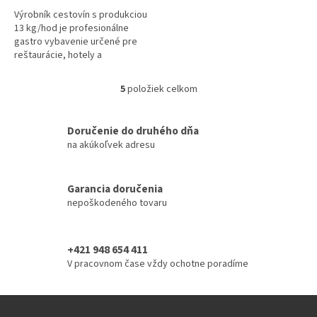
Výrobník cestovín s produkciou
13 kg/hod je profesionálne
gastro vybavenie určené pre
reštaurácie, hotely a
cateringové prevádzky. Tento
stroj umožňuje výrobu
5
položiek celkom
O
čerstvých cestovín...
v
l
Doručenie do druhého dňa
á
na akúkoľvek adresu
d
a
c
i
Garancia doručenia
e
nepoškodeného tovaru
p
r
v
+421 948 654 411
k
V pracovnom čase vždy ochotne poradíme
y
v
ý
p