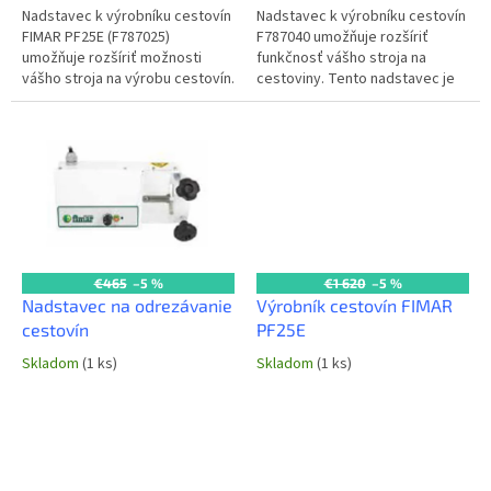
Nadstavec k výrobníku cestovín
Nadstavec k výrobníku cestovín
FIMAR PF25E (F787025)
F787040 umožňuje rozšíriť
umožňuje rozšíriť možnosti
funkčnosť vášho stroja na
vášho stroja na výrobu cestovín.
cestoviny. Tento nadstavec je
Tento nadstavec je určený na
určený na vytváranie rôznych
vytváranie rôznych druhov
druhov cestovín, čím zvyšuje...
cestovín,...
€465
–5 %
€1 620
–5 %
Nadstavec na odrezávanie
Výrobník cestovín FIMAR
cestovín
PF25E
Skladom
(1 ks)
Skladom
(1 ks)