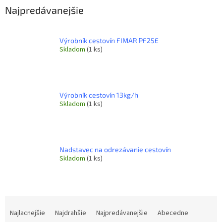
Najpredávanejšie
Výrobník cestovín FIMAR PF25E
Skladom
(1 ks)
Výrobník cestovín 13kg/h
Skladom
(1 ks)
Nadstavec na odrezávanie cestovín
Skladom
(1 ks)
R
a
Najlacnejšie
Najdrahšie
Najpredávanejšie
Abecedne