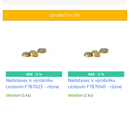
d
e
n
OTVORIŤ FILTER
i
e
V
p
ý
r
p
o
i
d
s
u
p
k
r
t
o
€59
–5 %
€59
–5 %
o
d
Nadstavec k výrobníku
Nadstavec k výrobníku
v
u
cestovín F787025 - rôzne
cestovín F787040 - rôzne
k
Skladom
(1 ks)
Skladom
(1 ks)
t
o
v