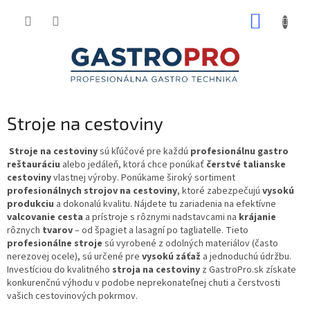
Prejsť
NÁKUP
na
obsah
KOŠÍK
Stroje na cestoviny
Stroje na cestoviny
sú kľúčové pre každú
profesionálnu gastro
reštauráciu
alebo jedáleň, ktorá chce ponúkať
čerstvé talianske
cestoviny
vlastnej výroby. Ponúkame široký sortiment
profesionálnych strojov na cestoviny
, ktoré zabezpečujú
vysokú
produkciu
a dokonalú kvalitu. Nájdete tu zariadenia na efektívne
valcovanie cesta
a prístroje s rôznymi nadstavcami na
krájanie
rôznych
tvarov
– od špagiet a lasagní po tagliatelle. Tieto
profesionálne stroje
sú vyrobené z odolných materiálov (často
nerezovej ocele), sú určené pre
vysokú záťaž
a jednoduchú údržbu.
Investíciou do kvalitného
stroja na cestoviny
z GastroPro.sk získate
konkurenčnú výhodu v podobe neprekonateľnej chuti a čerstvosti
vašich cestovinových pokrmov.