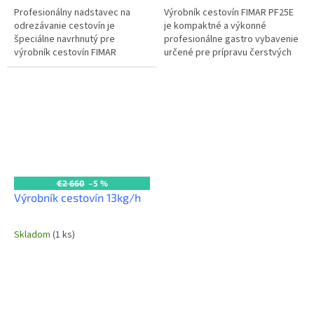
Profesionálny nadstavec na
Výrobník cestovín FIMAR PF25E
odrezávanie cestovín je
je kompaktné a výkonné
špeciálne navrhnutý pre
profesionálne gastro vybavenie
výrobník cestovín FIMAR
určené pre prípravu čerstvých
F787025, čím zabezpečuje
cestovín. S kapacitou zásobníka
presné a čisté odrezávanie
2 kg cesta a produkciou 8...
cestovín počas výroby....
€2 660
–5 %
Výrobník cestovín 13kg/h
Skladom
(1 ks)