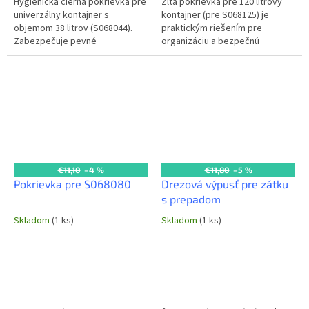
Hygienická čierna pokrievka pre
Žltá pokrievka pre 120 litrový
univerzálny kontajner s
kontajner (pre S068125) je
objemom 38 litrov (S068044).
praktickým riešením pre
Zabezpečuje pevné
organizáciu a bezpečnú
uzatvorenie a ochranu obsahu
prepravu potravín alebo odpadu
pred kontamináciou, prachom a
v gastro prevádzkach. Jasná
hmyzom....
farba pomáha...
€11,10
–4 %
€11,80
–5 %
Pokrievka pre S068080
Drezová výpusť pre zátku
s prepadom
Skladom
(1 ks)
Skladom
(1 ks)