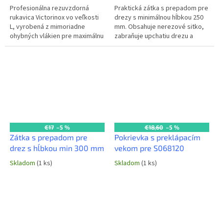
Profesionálna rezuvzdorná
Praktická zátka s prepadom pre
rukavica Victorinox vo veľkosti
drezy s minimálnou hĺbkou 250
L, vyrobená z mimoriadne
mm. Obsahuje nerezové sitko,
ohybných vlákien pre maximálnu
zabraňuje upchatiu drezu a
ochranu a komfort pri práci.
pretečeniu vody. Ideálna pre
Ideálna pre komerčné kuchyne
profesionálne kuchyne.
a...
€17
–5 %
€18,60
–5 %
Zátka s prepadom pre
Pokrievka s preklápacím
drez s hĺbkou min 300 mm
vekom pre S068120
Skladom
(1 ks)
Skladom
(1 ks)