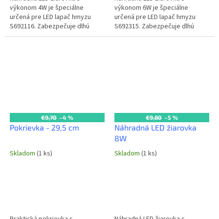
výkonom 4W je špeciálne
výkonom 6W je špeciálne
určená pre LED lapač hmyzu
určená pre LED lapač hmyzu
S692116. Zabezpečuje dlhú
S692315. Zabezpečuje dlhú
životnosť, energetickú účinnosť
životnosť, energetickú účinnosť
a spoľahlivú prevádzku lapača
a spoľahlivú prevádzku lapača
v...
v...
€9,70
–4 %
€9,80
–5 %
Pokrievka - 29,5 cm
Náhradná LED žiarovka
8W
Skladom
(1 ks)
Skladom
(1 ks)
Praktická pokrievka s
Náhradná LED žiarovka s