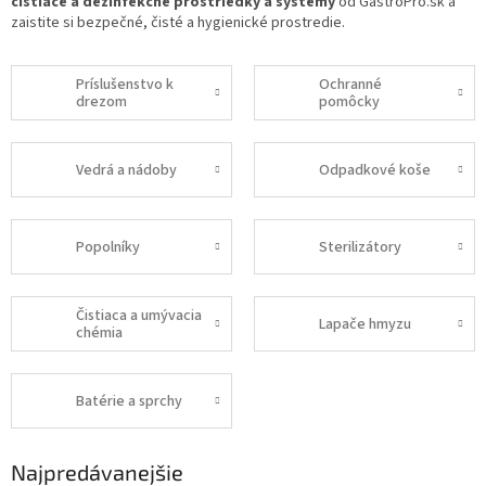
čistiace a dezinfekčné prostriedky a systémy
od GastroPro.sk a
zaistite si bezpečné, čisté a hygienické prostredie.
Príslušenstvo k
Ochranné
drezom
pomôcky
Vedrá a nádoby
Odpadkové koše
Popolníky
Sterilizátory
Čistiaca a umývacia
Lapače hmyzu
chémia
Batérie a sprchy
Najpredávanejšie