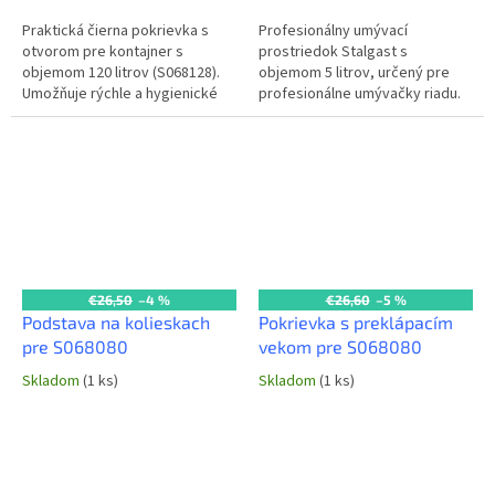
Praktická čierna pokrievka s
Profesionálny umývací
otvorom pre kontajner s
prostriedok Stalgast s
objemom 120 litrov (S068128).
objemom 5 litrov, určený pre
Umožňuje rýchle a hygienické
profesionálne umývačky riadu.
vhadzovanie odpadu bez
Efektívne odstraňuje mastnotu
otvárania celej pokrievky. Chráni
a zvyšky jedla zo všetkých
obsah...
druhov riadu a...
€26,50
–4 %
€26,60
–5 %
Podstava na kolieskach
Pokrievka s preklápacím
pre S068080
vekom pre S068080
Skladom
(1 ks)
Skladom
(1 ks)