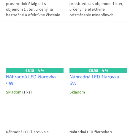
prostriedok Stalgast s
prostriedok s objemom 1 liter,
objemom 1 liter, určený na
určený na efektívne
bezpečné a efektívne čistenie
odstránenie minerálnych
chladiacich zariadení, ako sú
usadenín z gastro zariadení.
chladničky a vitríny. Odstraňuje
Zabezpečuje dlhšiu životnosť a
nečistoty,...
optimálny výkon...
€8,10
–4 %
€8,90
–4 %
Náhradná LED žiarovka
Náhradná LED žiarovka
4W
6W
Skladom
(1 ks)
Skladom
Náhradná LED žiarovka s
Náhradná LED žiarovka s