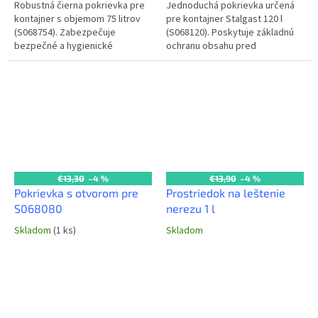
Robustná čierna pokrievka pre
Jednoduchá pokrievka určená
kontajner s objemom 75 litrov
pre kontajner Stalgast 120 l
(S068754). Zabezpečuje
(S068120). Poskytuje základnú
bezpečné a hygienické
ochranu obsahu pred
uzatvorenie, chráni obsah pred
nečistotami a prachom, čím
kontamináciou, prachom a
prispieva k udržaniu
hmyzom. Vyrobená...
hygienického...
€13,30
–4 %
€13,90
–4 %
Pokrievka s otvorom pre
Prostriedok na leštenie
S068080
nerezu 1 l
Skladom
(1 ks)
Skladom