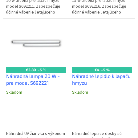
10 W určená pre lapač hmyzu
15 W určená pre lapač hmyzu
model S692211. Zabezpečuje
model S692216. Zabezpečuje
účinné vábenie lietajúceho
účinné vábenie lietajúceho
hmyzu a je dôležitou súčasťou
hmyzu a je dôležitou súčasťou
systému HACCP.
systému HACCP.
€3,80
–5 %
€4
–5 %
Náhradná lampa 20 W -
Náhradné lepidlo k lapaču
pre model S692221
hmyzu
Skladom
Skladom
Náhradná UV žiarivka s výkonom
Náhradné lepiace dosky sú