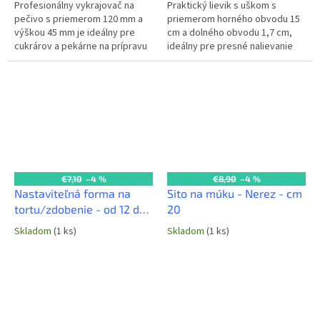
Profesionálny vykrajovač na
Praktický lievik s uškom s
pečivo s priemerom 120 mm a
priemerom horného obvodu 15
výškou 45 mm je ideálny pre
cm a dolného obvodu 1,7 cm,
cukrárov a pekárne na prípravu
ideálny pre presné nalievanie
väčších tvarov sušienok,
tekutín a sypkých surovín v
koláčov a iného pečiva.
profesionálnych kuchyniach.
Vyrobený z...
Uško...
€7,10
–4 %
€8,90
–4 %
Nastaviteľná forma na
Sito na múku - Nerez - cm
tortu/zdobenie - od 12 do
20
30 cm
Skladom
(1 ks)
Skladom
(1 ks)