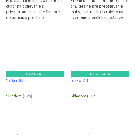
Profesionálne nerezové sito na
Praktické sitko s priemerom 15
cukor na odlievanie s
cm. Ideálne pre preosievanie
priemerom 12 cm. Ideálne pre
múky, cukru, škrobu alebo na
dekoráciu a precízne
scedenie menších množstiev
dávkovanie cukru v každej
tekutín a potravín v
komerčnej kuchyni a cukrárskej
profesionálnych kuchyniach.
výrobe.
Vyrobené z...
€5,70
–4 %
€6,50
–4 %
Sitko 18
Sitko 20
Skladom
(1 ks)
Skladom
(1 ks)