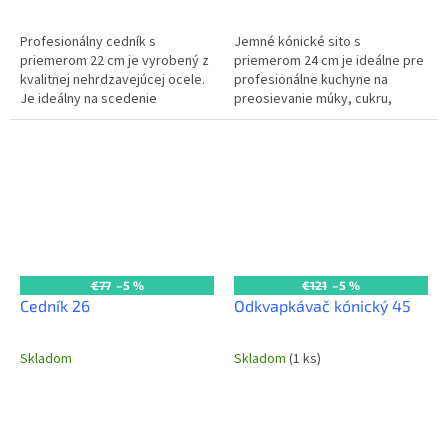
Profesionálny cedník s
Jemné kónické sito s
priemerom 22 cm je vyrobený z
priemerom 24 cm je ideálne pre
kvalitnej nehrdzavejúcej ocele.
profesionálne kuchyne na
Je ideálny na scedenie
preosievanie múky, cukru,
cestovín, zeleniny alebo ovocia
kakaa alebo na scedenie
v každej komerčnej kuchyni....
jemných omáčok a vývarov.
Vyrobené z odolnej...
€77
–5 %
€121
–5 %
Cedník 26
Odkvapkávač kónický 45
Skladom
Skladom
(1 ks)