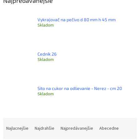
Najpredávanejšie
Vykrajovač na pečivo d 80 mm h 45 mm
Skladom
Cedník 26
Skladom
Sito na cukor na odlievanie - Nerez - cm 20
Skladom
R
a
Najlacnejšie
Najdrahšie
Najpredávanejšie
Abecedne
d