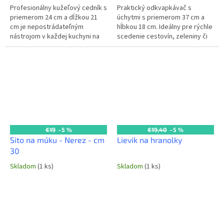
Profesionálny kužeľový cedník s
Praktický odkvapkávač s
priemerom 24 cm a dĺžkou 21
úchytmi s priemerom 37 cm a
cm je nepostrádateľným
hĺbkou 18 cm. Ideálny pre rýchle
nástrojom v každej kuchyni na
scedenie cestovín, zeleniny či
umývanie zeleniny, ovocia,
ovocia v každej komerčnej
preberanie ryže či cestovín.
kuchyni. Stabilné úchyty
Jeho...
zaisťujú...
€19
–5 %
€19,40
–5 %
Sito na múku - Nerez - cm
Lievik na hranolky
30
Skladom
(1 ks)
Skladom
(1 ks)