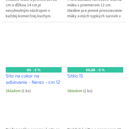
cm a dĺžkou 14 cm je
múku s priemerom 12 cm.
nevyhnutným nástrojom v
Ideálne pre jemné preosievanie
každej komerčnej kuchyni.
múky a iných sypkých surovín v
Ideálne na preosievanie múky,
každej komerčnej kuchyni a
cukru, ale aj na scedenie
pekárni.
menších porcií...
€5
–5 %
€5,20
–5 %
Sito na cukor na
Sitko 15
odlievanie - Nerez - cm 12
Skladom
(1 ks)
Skladom
(1 ks)