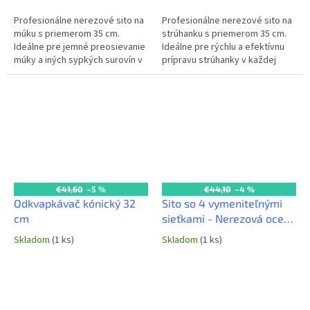
Profesionálne nerezové sito na
Profesionálne nerezové sito na
múku s priemerom 35 cm.
strúhanku s priemerom 35 cm.
Ideálne pre jemné preosievanie
Ideálne pre rýchlu a efektívnu
múky a iných sypkých surovín v
prípravu strúhanky v každej
každej komerčnej kuchyni a
komerčnej kuchyni.
pekárni.
€41,60
–5 %
€44,10
–4 %
Odkvapkávač kónický 32
Sito so 4 vymeniteľnými
cm
sieťkami - Nerezová oceľ -
cm 30
Skladom
(1 ks)
Skladom
(1 ks)