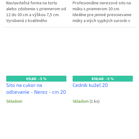
Nastaviteľná forma na tortu
Profesionálne nerezové sito na
alebo zdobenie s priemerom od
múku s priemerom 20 cm.
12 do 30 cm a výškou 7,5 cm.
Ideálne pre jemné preosievanie
Vyrobená z kvalitného
múky a iných sypkých surovín v
materiálu, ideálna pre cukrárov
každej komerčnej kuchyni a
na prípravu tort rôznych
pekárni.
veľkostí a...
€9,60
–5 %
€12,40
–5 %
Sito na cukor na
Cedník kužeľ 20
odlievanie - Nerez - cm 20
Skladom
Skladom
(1 ks)