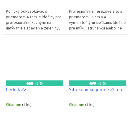
Kónický odkvapkávač s
Profesionálne nerezové sito s
priemerom 40 cm je ideálny pre
priemerom 35 cm a 4
profesionálne kuchyne na
vymeniteľnými sieťkami. Ideálne
umývanie a scedenie zeleniny,
pre múku, strúhanku alebo iné
ovocia alebo cestovín. Jeho
sypké suroviny v každej
praktický dizajn zaručuje
komerčnej kuchyni.
efektívnosť a...
€68
–5 %
€70
–5 %
Cedník 22
Sito kónické jemné 24 cm
Skladom
(1 ks)
Skladom
(1 ks)