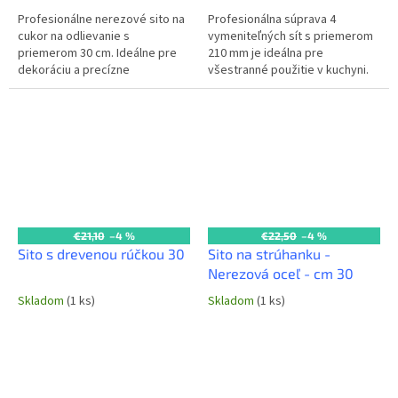
Profesionálne nerezové sito na
Profesionálna súprava 4
cukor na odlievanie s
vymeniteľných sít s priemerom
priemerom 30 cm. Ideálne pre
210 mm je ideálna pre
dekoráciu a precízne
všestranné použitie v kuchyni.
dávkovanie cukru v každej
Obsahuje sitá s rôznymi
komerčnej kuchyni a cukrárskej
priemermi ôk pre presné
výrobe.
preosievanie a...
€21,10
–4 %
€22,50
–4 %
Sito s drevenou rúčkou 30
Sito na strúhanku -
Nerezová oceľ - cm 30
Skladom
(1 ks)
Skladom
(1 ks)