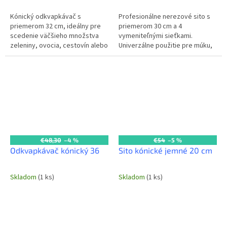
Kónický odkvapkávač s
Profesionálne nerezové sito s
priemerom 32 cm, ideálny pre
priemerom 30 cm a 4
scedenie väčšieho množstva
vymeniteľnými sieťkami.
zeleniny, ovocia, cestovín alebo
Univerzálne použitie pre múku,
iných potravín v profesionálnych
strúhanku a iné sypké suroviny v
kuchyniach. Jeho kónický tvar
horeca prevádzkach.
a...
€48,30
–4 %
€54
–5 %
Odkvapkávač kónický 36
Sito kónické jemné 20 cm
Skladom
(1 ks)
Skladom
(1 ks)