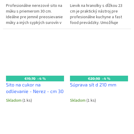
Profesionálne nerezové sito na
Lievik na hranolky s dĺžkou 23
múku s priemerom 30 cm.
cm je praktický nástroj pre
Ideálne pre jemné preosievanie
profesionálne kuchyne a fast
múky a iných sypkých surovín v
food prevádzky. Umožňuje
každej komerčnej kuchyni a
jednoduché a rýchle plnenie
pekárni.
sáčkov alebo nádob hranolkami,
čím...
€19,70
–4 %
€20,90
–4 %
Sito na cukor na
Súprava sít d 210 mm
odlievanie - Nerez - cm 30
Skladom
(1 ks)
Skladom
(1 ks)