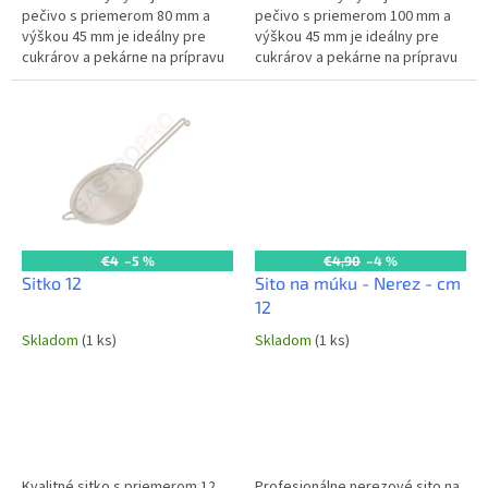
pečivo s priemerom 80 mm a
pečivo s priemerom 100 mm a
výškou 45 mm je ideálny pre
výškou 45 mm je ideálny pre
cukrárov a pekárne na prípravu
cukrárov a pekárne na prípravu
menších tvarov sušienok,
dokonalých tvarov sušienok,
koláčov a iného pečiva.
koláčov a iného pečiva.
Vyrobený z...
Vyrobený z...
€4
–5 %
€4,90
–4 %
Sitko 12
Sito na múku - Nerez - cm
12
Skladom
(1 ks)
Skladom
(1 ks)
Kvalitné sitko s priemerom 12
Profesionálne nerezové sito na