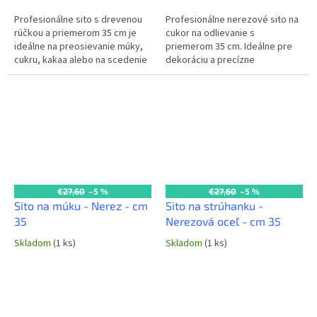
Profesionálne sito s drevenou
Profesionálne nerezové sito na
rúčkou a priemerom 35 cm je
cukor na odlievanie s
ideálne na preosievanie múky,
priemerom 35 cm. Ideálne pre
cukru, kakaa alebo na scedenie
dekoráciu a precízne
väčších objemov surovín v
dávkovanie cukru v každej
kuchyni. Jeho robustná...
komerčnej kuchyni a cukrárskej
výrobe.
€27,60
–5 %
€27,60
–5 %
Sito na múku - Nerez - cm
Sito na strúhanku -
35
Nerezová oceľ - cm 35
Skladom
(1 ks)
Skladom
(1 ks)