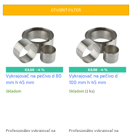
e
n
OTVORIŤ FILTER
i
e
V
p
ý
r
p
o
i
d
s
u
p
k
r
t
o
€3,50
–4 %
€3,90
–4 %
o
d
Vykrajovač na pečivo d 80
Vykrajovač na pečivo d
v
u
mm h 45 mm
100 mm h 45 mm
k
Skladom
Skladom
(1 ks)
t
o
v
Profesionálny vykrajovač na
Profesionálny vykrajovač na