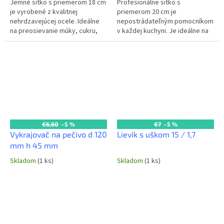
Jemné sitko s priemerom 18 cm
Profesionálne sitko s
je vyrobené z kvalitnej
priemerom 20 cm je
nehrdzavejúcej ocele. Ideálne
nepostrádateľným pomocníkom
na preosievanie múky, cukru,
v každej kuchyni. Je ideálne na
kakaa alebo na scedenie
preosievanie múky, cukru,
jemných surovín v
scedenie cestovín, ovocia či
profesionálnej...
zeleniny. Vyrobené z...
€6,60
–5 %
€7
–5 %
Vykrajovač na pečivo d 120
Lievik s uškom 15 / 1,7
mm h 45 mm
Skladom
(1 ks)
Skladom
(1 ks)