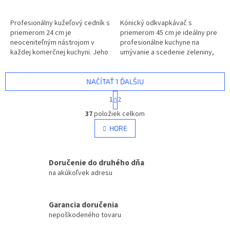
Profesionálny kužeľový cedník s
Kónický odkvapkávač s
priemerom 24 cm je
priemerom 45 cm je ideálny pre
neoceniteľným nástrojom v
profesionálne kuchyne na
každej komerčnej kuchyni. Jeho
umývanie a scedenie zeleniny,
tvar a veľkosť sú ideálne na
ovocia alebo cestovín. Jeho
scedenie väčších množstiev
praktický dizajn zaručuje
cestovín,...
efektívnosť a...
NAČÍTAŤ 1 ĎALŠIU
S
1
2
t
O
r
37
položiek celkom
v
á
l
HORE
n
á
k
d
o
v
a
Doručenie do druhého dňa
a
c
na akúkoľvek adresu
n
i
i
e
e
p
Garancia doručenia
r
nepoškodeného tovaru
v
k