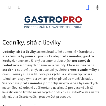
Prejsť
NÁKUP
na
obsah
KOŠÍK
Cedníky, sitá a lieviky
Cedníky, sitá a lieviky
sú nenahraditeľné pomocné nástroje pre
efektívnu a hygienickú
prácu v každej
profesionálnej gastro
kuchyni
. Ponúkame široký sortiment robustných
nerezových
cedníkov
a
sít
rôznych priemerov a hustoty, ktoré sú ideálne na
scedenie
cestovín, umývanie zeleniny, alebo
preosievanie múky
a
cukru.
Lieviky
sú zasa kľúčové pre
rýchlu a čistú
manipuláciu s
tekutinami a sypkými surovinami pri ich plnení do menších nádob.
Všetky naše
profesionálne pomôcky
sú vyrobené z hygienických
materiálov, sú odolné voči korózii a navrhnuté pre vysokú záťaž.
Investíciou do týchto
nerezových doplnkov
z GastroPro.sk zaistíte
plynulosť a čistotu vašich pracovných procesov.