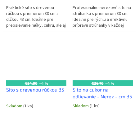
Praktické sito s drevenou
Profesionálne nerezové sito na
rúčkou s priemerom 30 cm a
strúhanku s priemerom 30 cm.
dĺžkou 43 cm. Ideálne pre
Ideálne pre rýchlu a efektívnu
preosievanie múky, cukru, ale aj
prípravu strúhanky v každej
na scedenie ovocia či zeleniny v
komerčnej kuchyni.
profesionálnych kuchyniach....
€24,90
–4 %
€26,70
–4 %
Sito s drevenou rúčkou 35
Sito na cukor na
odlievanie - Nerez - cm 35
Skladom
(1 ks)
Skladom
(1 ks)