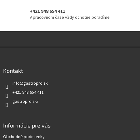
y
v
+421 948 654 411
ý
V pracovnom čase vždy ochotne poradíme
p
i
s
u
Z
á
p
ä
Kontakt
t
info
@
gastropro.sk
i
e
+421 948 654 411
gastropro.sk/
Informácie pre vás
Obchodné podmienky