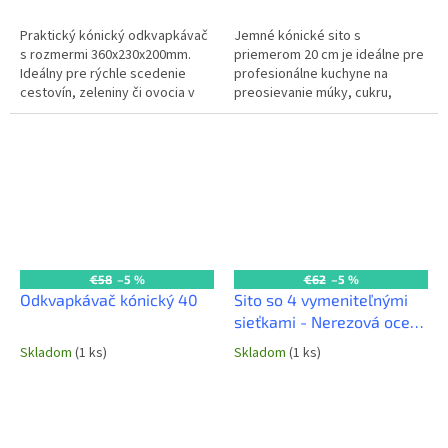
Praktický kónický odkvapkávač
Jemné kónické sito s
s rozmermi 360x230x200mm.
priemerom 20 cm je ideálne pre
Ideálny pre rýchle scedenie
profesionálne kuchyne na
cestovín, zeleniny či ovocia v
preosievanie múky, cukru,
každej komerčnej kuchyni. Jeho
kakaa alebo na scedenie
kónický tvar umožňuje
jemných omáčok a vývarov.
efektívne...
Vyrobené z odolnej...
€58
–5 %
€62
–5 %
Odkvapkávač kónický 40
Sito so 4 vymeniteľnými
sieťkami - Nerezová oceľ -
cm 35
Skladom
(1 ks)
Skladom
(1 ks)