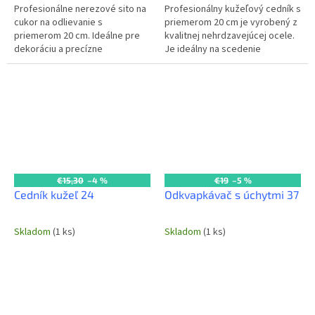
Profesionálne nerezové sito na
Profesionálny kužeľový cedník s
cukor na odlievanie s
priemerom 20 cm je vyrobený z
priemerom 20 cm. Ideálne pre
kvalitnej nehrdzavejúcej ocele.
dekoráciu a precízne
Je ideálny na scedenie
dávkovanie cukru v každej
cestovín, zeleniny alebo ovocia
komerčnej kuchyni a cukrárskej
v každej komerčnej kuchyni....
výrobe.
€15,30
–4 %
€19
–5 %
Cedník kužeľ 24
Odkvapkávač s úchytmi 37
Skladom
(1 ks)
Skladom
(1 ks)