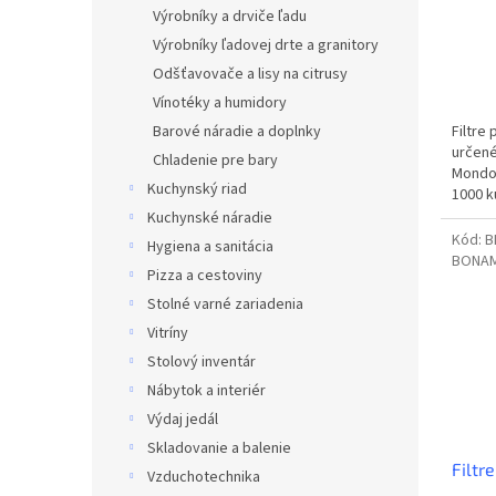
Výrobníky a drviče ľadu
Výrobníky ľadovej drte a granitory
Odšťavovače a lisy na citrusy
Vínotéky a humidory
Filtre
Barové náradie a doplnky
určené
Chladenie pre bary
Mondo,
Kuchynský riad
1000 k
prieme
Kuchynské náradie
Kód:
B
Hygiena a sanitácia
BONAM
Pizza a cestoviny
Stolné varné zariadenia
Vitríny
Stolový inventár
Nábytok a interiér
Výdaj jedál
Skladovanie a balenie
Filtr
Vzduchotechnika