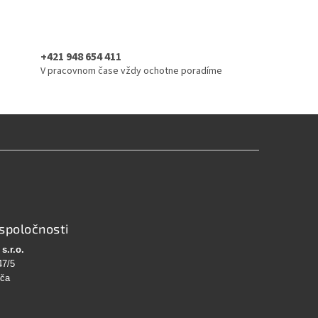
+421 948 654 411
V pracovnom čase vždy ochotne poradíme
spoločnosti
s.r.o.
47/5
bča