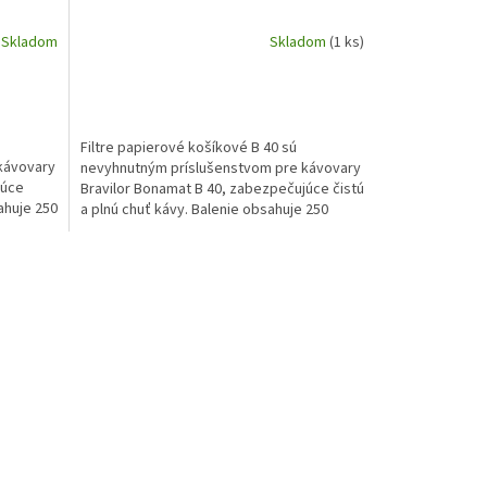
Skladom
Skladom
(1 ks)
Filtre papierové košíkové B 40 sú
kávovary
nevyhnutným príslušenstvom pre kávovary
júce
Bravilor Bonamat B 40, zabezpečujúce čistú
ahuje 250
a plnú chuť kávy. Balenie obsahuje 250
kusov filtrov s...