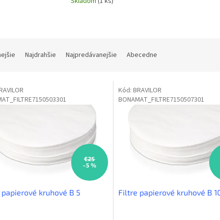
Skladom
(1 ks)
nejšie
Najdrahšie
Najpredávanejšie
Abecedne
RAVILOR
Kód:
BRAVILOR
AT_FILTRE7150503301
BONAMAT_FILTRE7150507301
€25
–5 %
e papierové kruhové B 5
Filtre papierové kruhové B 1