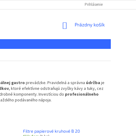
KONTAKT
REKLAMAČNÝ PORIADOK
Prihlásenie
DOPRAVA A PLATBA
NÁKUPNÝ
Prázdny košík
KOŠÍK
álnej gastro
prevádzke. Pravidelná a správna
údržba
je
edkov
, ktoré efektívne odstraňujú zvyšky kávy a tuky, cez
drobné komponenty. Investíciou do
profesionálneho
ť každého podávaného nápoja.
Filtre papierové kruhové B 20