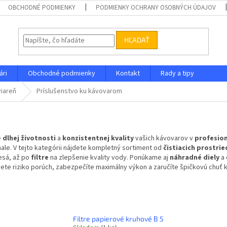
OBCHODNÉ PODMIENKY
PODMIENKY OCHRANY OSOBNÝCH ÚDAJOV
HĽADAŤ
ári
Obchodné podmienky
Kontakt
Rady a tipy
viareň
Príslušenstvo ku kávovarom
e
dlhej životnosti
a
konzistentnej kvality
vašich kávovarov v
profesion
ale. V tejto kategórii nájdete kompletný sortiment od
čistiacich prostri
lesá, až po
filtre
na zlepšenie kvality vody. Ponúkame aj
náhradné diely
a 
jete riziko porúch, zabezpečíte maximálny výkon a zaručíte špičkovú chu
Filtre papierové kruhové B 5