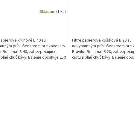
Skladom
(1 ks)
 papierové kruhové B 40 sú
Filtre papierové košíkové B 20 sú
utným príslušenstvom pre kávovary
nevyhnutným príslušenstvom pre 
or Bonamat B 40, zabezpečujúce
Bravilor Bonamat B 20, zabezpeču
a plnú chuť kávy. Balenie obsahuje 250
čistú a plnú chuť kávy. Balenie obs
iltrov s...
kusov filtrov s...
O
v
l
á
d
a
c
i
e
p
r