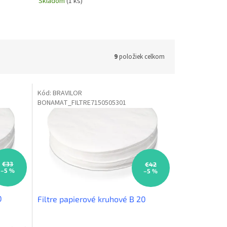
Skladom
(1 ks)
9
položiek celkom
Kód:
BRAVILOR
BONAMAT_FILTRE7150505301
€33
€42
–5 %
–5 %
0
Filtre papierové kruhové B 20