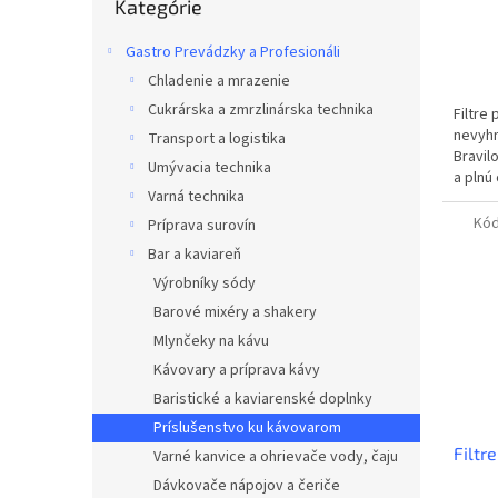
Kategórie
kategórie
o
v
Gastro Prevádzky a Profesionáli
Chladenie a mrazenie
Cukrárska a zmrzlinárska technika
Filtre
nevyhn
Transport a logistika
Bravil
Umývacia technika
a plnú
Varná technika
kusov f
Kó
Príprava surovín
Bar a kaviareň
Výrobníky sódy
Barové mixéry a shakery
Mlynčeky na kávu
Kávovary a príprava kávy
Baristické a kaviarenské doplnky
Príslušenstvo ku kávovarom
Filtr
Varné kanvice a ohrievače vody, čaju
Dávkovače nápojov a čeriče