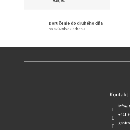
€35,91
Doručenie do druhého dňa
na akúkoľvek adresu
Z
á
p
ä
t
Kontakt
i
e
info
@
+421 9
gastro