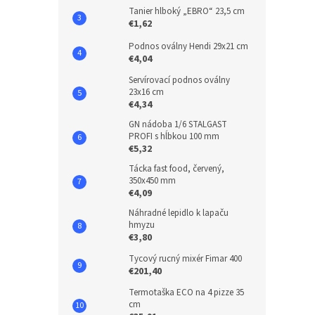
Tanier hlboký „EBRO“ 23,5 cm
€1,62
Podnos oválny Hendi 29x21 cm
€4,04
Servírovací podnos oválny
23x16 cm
€4,34
GN nádoba 1/6 STALGAST
PROFI s hĺbkou 100 mm
€5,32
Tácka fast food, červený,
350x450 mm
€4,09
Náhradné lepidlo k lapaču
hmyzu
€3,80
Tycový rucný mixér Fimar 400
€201,40
Termotaška ECO na 4 pizze 35
cm