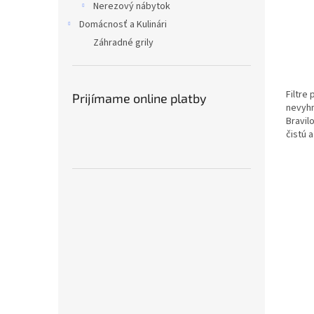
Nerezový nábytok
Domácnosť a Kulinári
Záhradné grily
Filtre
Prijímame online platby
nevyhn
Bravil
čistú 
kusov f