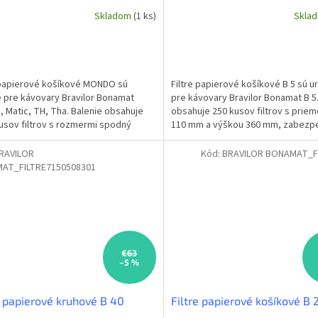
Skladom
(1 ks)
Skla
 papierové košíkové MONDO sú
Filtre papierové košíkové B 5 sú u
 pre kávovary Bravilor Bonamat
pre kávovary Bravilor Bonamat B 5.
 Matic, TH, Tha. Balenie obsahuje
obsahuje 250 kusov filtrov s prie
usov filtrov s rozmermi spodný
110 mm a výškou 360 mm, zabezp
r 85 mm a horný...
optimálnu...
RAVILOR
Kód:
BRAVILOR BONAMAT_F
AT_FILTRE7150508301
€63
–5 %
e papierové kruhové B 40
Filtre papierové košíkové B 