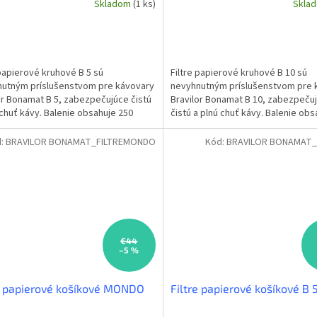
Skladom
(1 ks)
Skla
 papierové kruhové B 5 sú
Filtre papierové kruhové B 10 sú
utným príslušenstvom pre kávovary
nevyhnutným príslušenstvom pre 
or Bonamat B 5, zabezpečujúce čistú
Bravilor Bonamat B 10, zabezpeču
 chuť kávy. Balenie obsahuje 250
čistú a plnú chuť kávy. Balenie obs
iltrov s...
kusov filtrov s...
d:
BRAVILOR BONAMAT_FILTREMONDO
Kód:
BRAVILOR BONAMAT_
€44
–5 %
e papierové košíkové MONDO
Filtre papierové košíkové B 