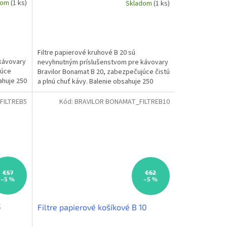
dom
(1 ks)
Skladom
(1 ks)
Filtre papierové kruhové B 20 sú
kávovary
nevyhnutným príslušenstvom pre kávovary
júce
Bravilor Bonamat B 20, zabezpečujúce čistú
ahuje 250
a plnú chuť kávy. Balenie obsahuje 250
kusov filtrov s...
FILTREB5
Kód:
BRAVILOR BONAMAT_FILTREB10
€57
€62
–5 %
–5 %
5
Filtre papierové košíkové B 10