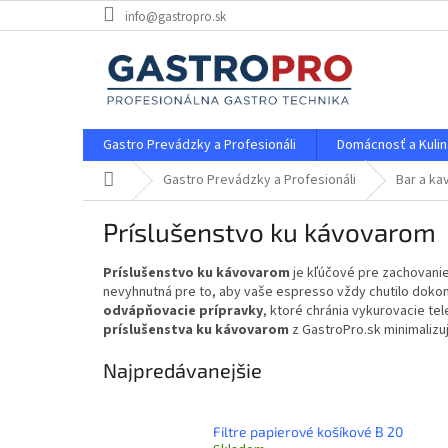
Prejsť
info@gastropro.sk
na
obsah
Gastro Prevádzky a Profesionáli
Domácnosť a Kulin
Domov
Gastro Prevádzky a Profesionáli
Bar a ka
Príslušenstvo ku kávovarom
Príslušenstvo ku kávovarom
je kľúčové pre zachovani
nevyhnutná pre to, aby vaše espresso vždy chutilo dokon
odvápňovacie prípravky
, ktoré chránia vykurovacie te
príslušenstva ku kávovarom
z GastroPro.sk minimalizu
Najpredávanejšie
Filtre papierové košíkové B 20