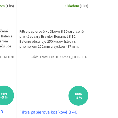
dom
(1 ks)
Skladom
(1 ks)
rčené
Filtre papierové košíkové B 10 sú určené
 Balenie
pre kávovary Bravilor Bonamat B 10.
merom
Balenie obsahuje 250 kusov filtrov s
ečujúce
priemerom 152 mm a výškou 437 mm,
zabezpečujúce optimálnu...
ILTREB20
Kód:
BRAVILOR BONAMAT_FILTREB40
€89
€179
–5 %
–5 %
20
Filtre papierové košíkové B 40