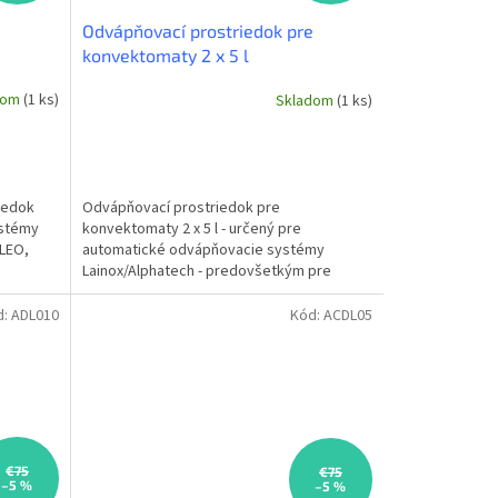
e
Odvápňovací prostriedok pre
konvektomaty 2 x 5 l
dom
(1 ks)
Skladom
(1 ks)
iedok
Odvápňovací prostriedok pre
ystémy
konvektomaty 2 x 5 l - určený pre
(LEO,
automatické odvápňovacie systémy
Lainox/Alphatech - predovšetkým pre
konvektomaty LEO, Sapiens, Naboo -
objem: 2 x 5 l
d:
ADL010
Kód:
ACDL05
€75
€75
–5 %
–5 %