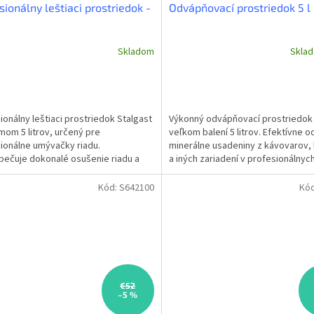
sionálny leštiaci prostriedok -
Odvápňovací prostriedok 5 l
Skladom
Skla
ionálny leštiaci prostriedok Stalgast
Výkonný odvápňovací prostriedok
mom 5 litrov, určený pre
veľkom balení 5 litrov. Efektívne o
ionálne umývačky riadu.
minerálne usadeniny z kávovarov, 
ečuje dokonalé osušenie riadu a
a iných zariadení v profesionálnyc
v bez šmúh a zaschnutých...
kuchyniach. Objem:...
Kód:
S642100
Kó
€52
–5 %