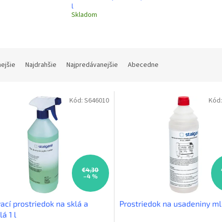
l
Skladom
nejšie
Najdrahšie
Najpredávanejšie
Abecedne
Kód:
S646010
Kód
€4,30
–4 %
cí prostriedok na sklá a
Prostriedok na usadeniny mli
á 1 l