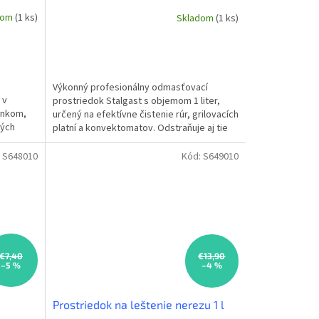
dom
(1 ks)
Skladom
(1 ks)
Výkonný profesionálny odmasťovací
 v
prostriedok Stalgast s objemom 1 liter,
inkom,
určený na efektívne čistenie rúr, grilovacích
ných
platní a konvektomatov. Odstraňuje aj tie
najodolnejšie...
:
S648010
Kód:
S649010
€7,40
€13,90
–5 %
–4 %
Prostriedok na leštenie nerezu 1 l