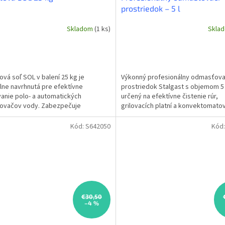
prostriedok – 5 l
Skladom
(1 ks)
Skla
ová soľ SOL v balení 25 kg je
Výkonný profesionálny odmasťova
lne navrhnutá pre efektívne
prostriedok Stalgast s objemom 5 l
anie polo- a automatických
určený na efektívne čistenie rúr,
ovačov vody. Zabezpečuje
grilovacích platní a konvektomatov
lnu funkciu zmäkčovačov a
Odstraňuje aj tie najodolnejšie...
je...
Kód:
S642050
Kód
€30,50
–4 %