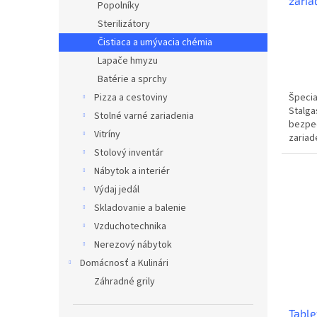
zariad
Popolníky
Sterilizátory
Čistiaca a umývacia chémia
Lapače hmyzu
Batérie a sprchy
Špecia
Pizza a cestoviny
Stalga
Stolné varné zariadenia
bezpeč
Vitríny
zariade
Odstra
Stolový inventár
Nábytok a interiér
Výdaj jedál
Skladovanie a balenie
Vzduchotechnika
Nerezový nábytok
Domácnosť a Kulinári
Záhradné grily
Table