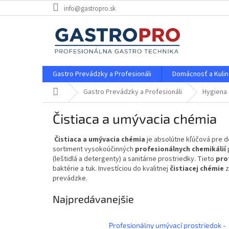
Prejsť
info@gastropro.sk
na
obsah
Gastro Prevádzky a Profesionáli
Domácnosť a Kulin
Domov
Gastro Prevádzky a Profesionáli
Hygiena 
Čistiaca a umývacia chémia
Čistiaca a umývacia chémia
je absolútne kľúčová pre d
sortiment vysokoúčinných
profesionálnych chemikálií
p
(leštidlá a detergenty) a sanitárne prostriedky. Tieto
pro
baktérie a tuk. Investíciou do kvalitnej
čistiacej chémie
z
prevádzke.
Najpredávanejšie
Profesionálny umývací prostriedok -