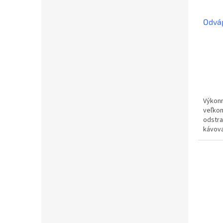
Odváp
Výkonn
veľkom
odstra
kávova
profes