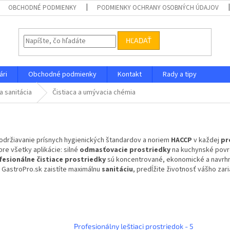
OBCHODNÉ PODMIENKY
PODMIENKY OCHRANY OSOBNÝCH ÚDAJOV
HĽADAŤ
ári
Obchodné podmienky
Kontakt
Rady a tipy
a sanitácia
Čistiaca a umývacia chémia
održiavanie prísnych hygienických štandardov a noriem
HACCP
v každej
pr
re všetky aplikácie: silné
odmasťovacie prostriedky
na kuchynské povrc
fesionálne čistiace prostriedky
sú koncentrované, ekonomické a navrhnut
 GastroPro.sk zaistíte maximálnu
sanitáciu
, predĺžite životnosť vášho zar
Profesionálny leštiaci prostriedok - 5