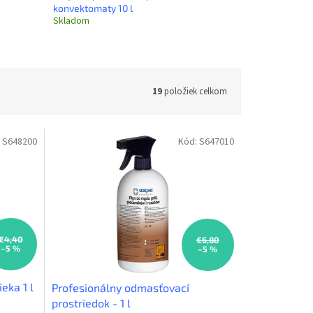
konvektomaty 10 l
Skladom
19
položiek celkom
:
S648200
Kód:
S647010
€4,40
€6,80
–5 %
–5 %
eka 1 l
Profesionálny odmasťovací
prostriedok - 1 l