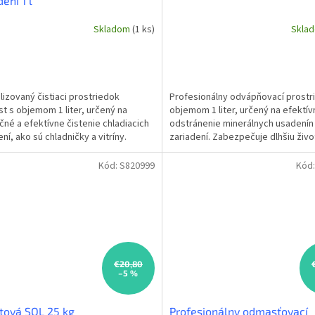
ení 1 l
Skladom
(1 ks)
Skla
lizovaný čistiaci prostriedok
Profesionálny odvápňovací prostr
st s objemom 1 liter, určený na
objemom 1 liter, určený na efektív
né a efektívne čistenie chladiacich
odstránenie minerálnych usadenín
ní, ako sú chladničky a vitríny.
zariadení. Zabezpečuje dlhšiu živo
ňuje nečistoty,...
optimálny výkon...
Kód:
S820999
Kód
€20,80
–5 %
tová SOL 25 kg
Profesionálny odmasťovací