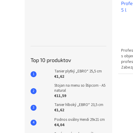
Profe
5 l
Profes
s obje
Top 10 produktov
profes
Zabezp
Tanier plytký „EBRO“ 25,5 cm
poháro
€1,62
Stojan na menu so štipcom - A5
natural
€11,59
Tanier hlboký „EBRO“ 23,5 cm
€1,62
Podnos oválny Hendi 29x21 cm
€4,04