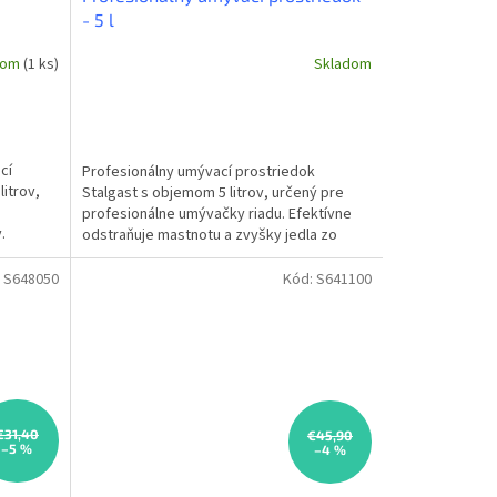
- 5 l
dom
(1 ks)
Skladom
cí
Profesionálny umývací prostriedok
itrov,
Stalgast s objemom 5 litrov, určený pre
profesionálne umývačky riadu. Efektívne
.
odstraňuje mastnotu a zvyšky jedla zo
všetkých druhov riadu a...
:
S648050
Kód:
S641100
€31,40
€45,90
–5 %
–4 %