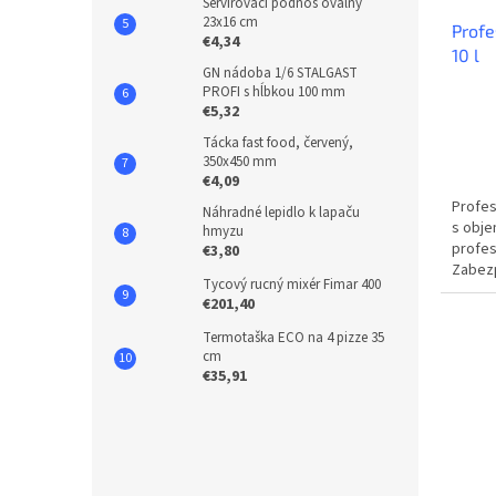
Servírovací podnos oválny
23x16 cm
Profe
€4,34
10 l
GN nádoba 1/6 STALGAST
PROFI s hĺbkou 100 mm
€5,32
Tácka fast food, červený,
350x450 mm
€4,09
Profes
Náhradné lepidlo k lapaču
s obje
hmyzu
profes
€3,80
Zabezp
Tycový rucný mixér Fimar 400
poháro
€201,40
Termotaška ECO na 4 pizze 35
cm
€35,91