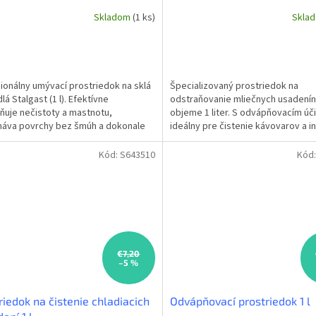
Skladom
(1 ks)
Skla
ionálny umývací prostriedok na sklá
Špecializovaný prostriedok na
lá Stalgast (1 l). Efektívne
odstraňovanie mliečnych usadenín
ňuje nečistoty a mastnotu,
objeme 1 liter. S odvápňovacím úč
áva povrchy bez šmúh a dokonale
ideálny pre čistenie kávovarov a i
 Ideálny pre všetky...
zariadení v profesionálnych...
Kód:
S643510
Kód
€7,20
–5 %
riedok na čistenie chladiacich
Odvápňovací prostriedok 1 l