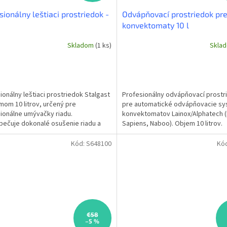
sionálny leštiaci prostriedok -
Odvápňovací prostriedok pr
konvektomaty 10 l
Skladom
(1 ks)
Skla
ionálny leštiaci prostriedok Stalgast
Profesionálny odvápňovací prostr
mom 10 litrov, určený pre
pre automatické odvápňovacie s
ionálne umývačky riadu.
konvektomatov Lainox/Alphatech 
ečuje dokonalé osušenie riadu a
Sapiens, Naboo). Objem 10 litrov.
v bez šmúh a zaschnutých...
Kód:
S648100
Kó
€58
–5 %