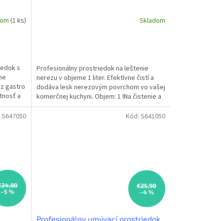
dom
(1 ks)
Skladom
iedok s
Profesionálny prostriedok na leštenie
ne
nerezu v objeme 1 liter. Efektívne čistí a
 z gastro
dodáva lesk nerezovým povrchom vo vašej
tnosť a
komerčnej kuchyni. Objem: 1 lNa čistenie a
leštenie...
:
S647050
Kód:
S641050
€24,80
€25,90
–5 %
–4 %
Profesionálny umývací prostriedok