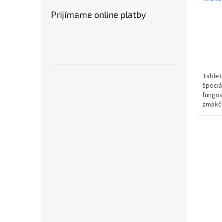
Prijímame online platby
Tablet
špeciá
fungov
zmäkč
optimá
predlžu