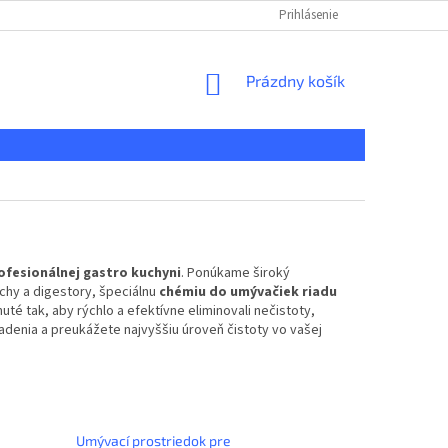
KONTAKT
REKLAMAČNÝ PORIADOK
Prihlásenie
DOPRAVA A PLATBA
NÁKUPNÝ
Prázdny košík
KOŠÍK
ofesionálnej gastro kuchyni
. Ponúkame široký
hy a digestory, špeciálnu
chémiu do umývačiek riadu
é tak, aby rýchlo a efektívne eliminovali nečistoty,
iadenia a preukážete najvyššiu úroveň čistoty vo vašej
Umývací prostriedok pre