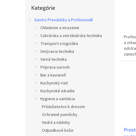
Preskočiť
o
Kategórie
kategórie
v
Gastro Prevádzky a Profesionáli
Chladenie a mrazenie
Cukrárska a zmrzlinárska technika
Profes
a zrkad
Transport a logistika
odstra
Umývacia technika
zanech
Varná technika
lesklé.
Príprava surovín
Bar a kaviareň
Kuchynský riad
Kuchynské náradie
Hygiena a sanitácia
Príslušenstvo k drezom
Ochranné pomôcky
Vedrá a nádoby
Prost
Odpadkové koše