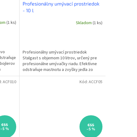
Profesionálny umývací prostriedok
- 10 l
dom
(1 ks)
Skladom
(1 ks)
 vo
Profesionálny umývací prostriedok
dstraňuje
Stalgast s objemom 10 litrov, určený pre
bojlerov
profesionálne umývačky riadu. Efektívne
h
odstraňuje mastnotu a zvyšky jedla zo
všetkých druhov riadu a...
d:
ACF010
Kód:
ACCF05
€55
€55
–5 %
–5 %