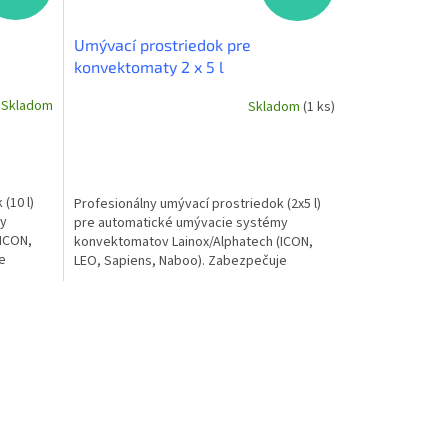
Umývací prostriedok pre
konvektomaty 2 x 5 l
Skladom
Skladom
(1 ks)
(10 l)
Profesionálny umývací prostriedok (2x5 l)
my
pre automatické umývacie systémy
ICON,
konvektomatov Lainox/Alphatech (ICON,
e
LEO, Sapiens, Naboo). Zabezpečuje
.
dôkladné odstránenie mastnoty...