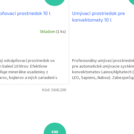
ňovací prostriedok 10 l
Umývací prostriedok pre
konvektomaty 10 l
Skladom
(1 ks)
ý odvápňovací prostriedok vo
Profesionálny umývací prostriedok 
 balení 10 litrov. Efektívne
pre automatické umývacie systé
ňuje minerálne usadeniny z
konvektomatov Lainox/Alphatech (
rov, bojlerov a iných zariadení v
LEO, Sapiens, Naboo). Zabezpečuj
ionálnych kuchyniach. Objem:...
dôkladné odstránenie mastnoty a..
Kód:
S641200
€80