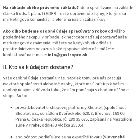
Na základe akého právneho základu?
Ide o spracúvanie na základe
článku 6 ods. 1 písm. f) GDPR – naše oprávnené záujmy, ktorými sú
marketingová komunikácii cielená na našich zákazníkov.
Ako dlho budeme osobné údaje spracúvať?
5 rokov
od Vášho
posledného nákupu. V prípade, ak nechcete naďalej dostávať naše
marketingové oznámenia, môžete sa kedykoľvek odhlásiť
prostredníctvom odkazu v každej správe alebo nás môžete
kontaktovať na e-maile:
info@gastropro.sk
II. Kto sa k údajom dostane?
Vaše osobné údaje zostanú u nás. Napriek tomu pre nás pracujú
niektoré spoločnosti alebo iné osoby, ktoré majú prístup k Vašim
osobný údajom z dôvodu toho, že nám pomáhajú s chodom nášho e-
shopu. Sú to:
prevádzkovateľ e-shopovej platformy Shoptet (spoločnosť
Shoptet a.s., so sídlom Dvořeckého 628/8, Břevnov, 169 00,
Praha 6, Česká republika, IČ: 289 35 675, zapísaná na Mestskom
súde v Prahe, oddiel B vložka 25395)
spoločnosti podieľajúce sa na expedícii tovaru (
Slovenská