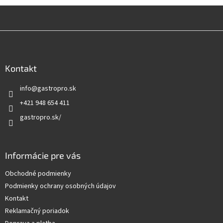
Z
á
p
ä
Kontakt
t
info
@
gastropro.sk
i
e
+421 948 654 411
gastropro.sk/
Informácie pre vás
Obchodné podmienky
Podmienky ochrany osobných údajov
Kontakt
Reklamačný poriadok