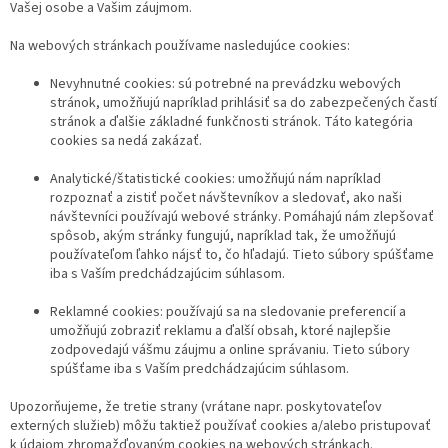
Vašej osobe a Vašim záujmom.
Na webových stránkach používame nasledujúce cookies:
Nevyhnutné cookies: sú potrebné na prevádzku webových
stránok, umožňujú napríklad prihlásiť sa do zabezpečených častí
stránok a ďalšie základné funkčnosti stránok. Táto kategória
cookies sa nedá zakázať.
Analytické/štatistické cookies: umožňujú nám napríklad
rozpoznať a zistiť počet návštevníkov a sledovať, ako naši
návštevníci používajú webové stránky. Pomáhajú nám zlepšovať
spôsob, akým stránky fungujú, napríklad tak, že umožňujú
používateľom ľahko nájsť to, čo hľadajú. Tieto súbory spúšťame
iba s Vaším predchádzajúcim súhlasom.
Reklamné cookies: používajú sa na sledovanie preferencií a
umožňujú zobraziť reklamu a ďalší obsah, ktoré najlepšie
zodpovedajú vášmu záujmu a online správaniu. Tieto súbory
spúšťame iba s Vaším predchádzajúcim súhlasom.
Upozorňujeme, že tretie strany (vrátane napr. poskytovateľov
externých služieb) môžu taktiež používať cookies a/alebo pristupovať
k údajom zhromažďovaným cookies na webových stránkach.