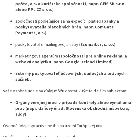
pošta, a.s. a kuriérske spoločnosti, napr. GEIS SK s.r.o.
alebo PPL CZ s.r.o.
)
spoločnosti podieľajúce sa na expedícii platieb (
banky a
poskytovatelia platobných brán, napr. ComGate
Payments, a.s.
)
poskytovateľ e-mailingovej služby (
Ecomail.cz, s.r.o.
)
marketingová agentúra (
spoločnosti pre online reklamu a
webovú analytiku, napr. Google Ireland Limited
)
externý poskytovateľ účtovných, daňových a právnych
služieb.
Vaše osobné údaje sa ďalej môžu dostať k týmto ďalším subjektom:
Orgány verejnej moci v prípade kontroly alebo vymáhania
práv (napr. daňový úrad, Slovenská obchodná inšpekcia,
súdy).
Osobné údaje spracúvame iba na území Európskej únie.