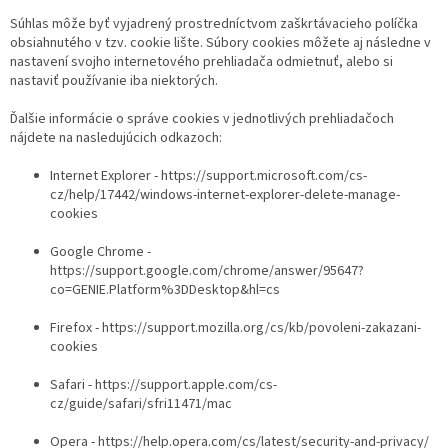
Súhlas môže byť vyjadrený prostredníctvom zaškrtávacieho políčka
obsiahnutého v tzv. cookie lište. Súbory cookies môžete aj následne v
nastavení svojho internetového prehliadača odmietnuť, alebo si
nastaviť používanie iba niektorých.
Ďalšie informácie o správe cookies v jednotlivých prehliadačoch
nájdete na nasledujúcich odkazoch:
Internet Explorer - https://support.microsoft.com/cs-
cz/help/17442/windows-internet-explorer-delete-manage-
cookies
Google Chrome -
https://support.google.com/chrome/answer/95647?
co=GENIE.Platform%3DDesktop&hl=cs
Firefox - https://support.mozilla.org/cs/kb/povoleni-zakazani-
cookies
Safari - https://support.apple.com/cs-
cz/guide/safari/sfri11471/mac
Opera - https://help.opera.com/cs/latest/security-and-privacy/