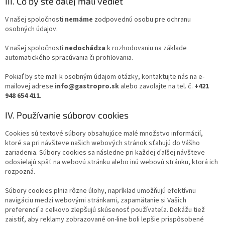
III. Čo by ste ďalej mali vedieť
V našej spoločnosti
nemáme
zodpovednú osobu pre ochranu
osobných údajov.
V našej spoločnosti
nedochádza
k rozhodovaniu na základe
automatického spracúvania či profilovania.
Pokiaľ by ste mali k osobným údajom otázky, kontaktujte nás na e-
mailovej adrese
info@gastropro.sk
alebo zavolajte na tel. č.
+421
948 654 411
.
IV. Používanie súborov cookies
Cookies sú textové súbory obsahujúce malé množstvo informácií,
ktoré sa pri návšteve našich webových stránok sťahujú do Vášho
zariadenia. Súbory cookies sa následne pri každej ďalšej návšteve
odosielajú späť na webovú stránku alebo inú webovú stránku, ktorá ich
rozpozná.
Súbory cookies plnia rôzne úlohy, napríklad umožňujú efektívnu
navigáciu medzi webovými stránkami, zapamätanie si Vašich
preferencií a celkovo zlepšujú skúsenosť používateľa. Dokážu tiež
zaistiť, aby reklamy zobrazované on-line boli lepšie prispôsobené