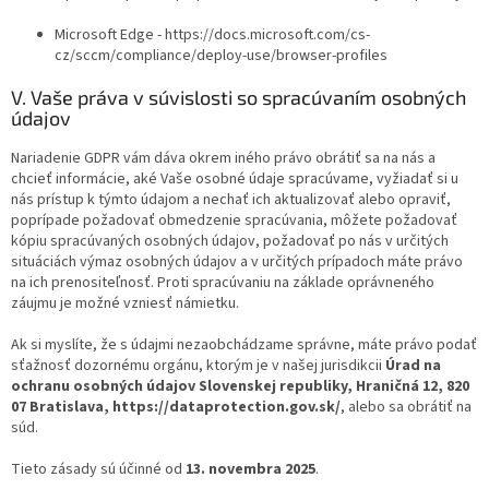
Microsoft Edge - https://docs.microsoft.com/cs-
cz/sccm/compliance/deploy-use/browser-profiles
V. Vaše práva v súvislosti so spracúvaním osobných
údajov
Nariadenie GDPR vám dáva okrem iného právo obrátiť sa na nás a
chcieť informácie, aké Vaše osobné údaje spracúvame, vyžiadať si u
nás prístup k týmto údajom a nechať ich aktualizovať alebo opraviť,
poprípade požadovať obmedzenie spracúvania, môžete požadovať
kópiu spracúvaných osobných údajov, požadovať po nás v určitých
situáciách výmaz osobných údajov a v určitých prípadoch máte právo
na ich prenositeľnosť. Proti spracúvaniu na základe oprávneného
záujmu je možné vzniesť námietku.
Ak si myslíte, že s údajmi nezaobchádzame správne, máte právo podať
sťažnosť dozornému orgánu, ktorým je v našej jurisdikcii
Úrad na
ochranu osobných údajov Slovenskej republiky, Hraničná 12, 820
07 Bratislava, https://dataprotection.gov.sk/
, alebo sa obrátiť na
súd.
Tieto zásady sú účinné od
13. novembra 2025
.