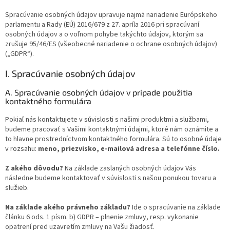
Spracúvanie osobných údajov upravuje najmä nariadenie Európskeho
parlamentu a Rady (EÚ) 2016/679 z 27. apríla 2016 pri spracúvaní
osobných údajov a o voľnom pohybe takýchto údajov, ktorým sa
zrušuje 95/46/ES (všeobecné nariadenie o ochrane osobných údajov)
(„GDPR“).
I. Spracúvanie osobných údajov
A. Spracúvanie osobných údajov v prípade použitia
kontaktného formulára
Pokiaľ nás kontaktujete v súvislosti s našimi produktmi a službami,
budeme pracovať s Vašimi kontaktnými údajmi, ktoré nám oznámite a
to hlavne prostredníctvom kontaktného formulára. Sú to osobné údaje
v rozsahu:
meno, priezvisko, e-mailová adresa a telefónne číslo.
Z akého dôvodu?
Na základe zaslaných osobných údajov Vás
následne budeme kontaktovať v súvislosti s našou ponukou tovaru a
služieb.
Na základe akého právneho základu?
Ide o spracúvanie na základe
článku 6 ods. 1 písm. b) GDPR – plnenie zmluvy, resp. vykonanie
opatrení pred uzavretím zmluvy na Vašu žiadosť.