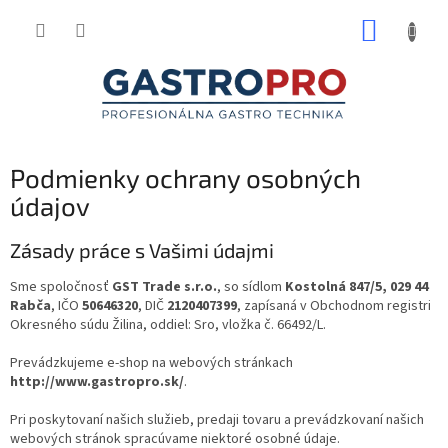
Prejsť
NÁKUP
na
obsah
KOŠÍK
Podmienky ochrany osobných
údajov
Zásady práce s Vašimi údajmi
Sme spoločnosť
GST Trade s.r.o.
, so sídlom
Kostolná 847/5, 029 44
Rabča
, IČO
50646320
, DIČ
2120407399
, zapísaná v Obchodnom registri
Okresného súdu Žilina, oddiel: Sro, vložka č. 66492/L.
Prevádzkujeme e-shop na webových stránkach
http://www.gastropro.sk/
.
Pri poskytovaní našich služieb, predaji tovaru a prevádzkovaní našich
webových stránok spracúvame niektoré osobné údaje.