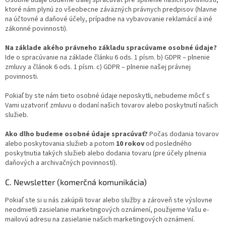
Osobné údaje budeme ďalej spracúvať pre splnenie našich povinností,
ktoré nám plynú zo všeobecne záväzných právnych predpisov (hlavne
na účtovné a daňové účely, prípadne na vybavovanie reklamácií a iné
zákonné povinnosti).
Na základe akého právneho základu spracúvame osobné údaje?
Ide o spracúvanie na základe článku 6 ods. 1 písm. b) GDPR – plnenie
zmluvy a článok 6 ods. 1 písm. c) GDPR – plnenie našej právnej
povinnosti.
Pokiaľ by ste nám tieto osobné údaje neposkytli, nebudeme môcť s
Vami uzatvoriť zmluvu o dodaní našich tovarov alebo poskytnutí našich
služieb.
Ako dlho budeme osobné údaje spracúvať?
Počas dodania tovarov
alebo poskytovania služieb a potom
10 rokov
od posledného
poskytnutia takých služieb alebo dodania tovaru (pre účely plnenia
daňových a archivačných povinností).
C. Newsletter (komerčná komunikácia)
Pokiaľ ste si u nás zakúpili tovar alebo služby a zároveň ste výslovne
neodmietli zasielanie marketingových oznámení, použijeme Vašu e-
mailovú adresu na zasielanie našich marketingových oznámení.