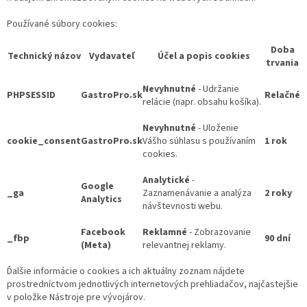
Používané súbory cookies:
Doba
Technický názov
Vydavateľ
Účel a popis cookies
trvania
Nevyhnutné
- Udržanie
PHPSESSID
GastroPro.sk
Relačné
relácie (napr. obsahu košíka).
Nevyhnutné
- Uloženie
cookie_consent
GastroPro.sk
Vášho súhlasu s používaním
1 rok
cookies.
Analytické
-
Google
_ga
Zaznamenávanie a analýza
2 roky
Analytics
návštevnosti webu.
Facebook
Reklamné
- Zobrazovanie
_fbp
90 dní
(Meta)
relevantnej reklamy.
Ďalšie informácie o cookies a ich aktuálny zoznam nájdete
prostredníctvom jednotlivých internetových prehliadačov, najčastejšie
v položke Nástroje pre vývojárov.