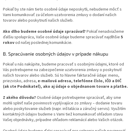
Pokiaľ by ste nám tieto osobné údaje neposkytli, nebudeme môcť s
Vami komunikovať za účelom uzatvorenia zmluvy o dodaní našich
tovarov alebo poskytnutí našich služieb.
Ako dlho budeme osobné údaje spracúvať?
Pokiaľ nenadviažeme
ďalšiu spoluprácu, Vaše osobné údaje budeme spracúvať najdlhšie
5
rokov
od našej poslednej komunikácie.
B. Spracúvanie osobných údajov v prípade nákupu
Pokiaľ u nás nakúpite, budeme pracovať s osobnými údajmi, ktoré od
Vás potrebujeme na zabezpečenie uzatvorenia zmluvy o poskytnutí
našich tovarov alebo služieb. Sú to hlavne fakturačné údaje: meno,
priezvisko, adresa,
e-mailová adresa, telefónne číslo, IČO a DIČ
(ak ste Podnikateľ), ako aj údaje o objednanom tovare a platbe.
Z akého dôvodu?
Osobné údaje potrebujeme spracúvať, aby sme
mohli splniť naše povinnosti vyplývajúce zo zmluvy – dodanie tovaru
alebo poskytovanie služieb (napr. inštalácia a záručný servis). Využitím
kontaktných údajov budeme s Vami tiež komunikovať ohľadom stavu
Vašej objednávky, prípadne ohľadom reklamácií alebo Vašich otázok.