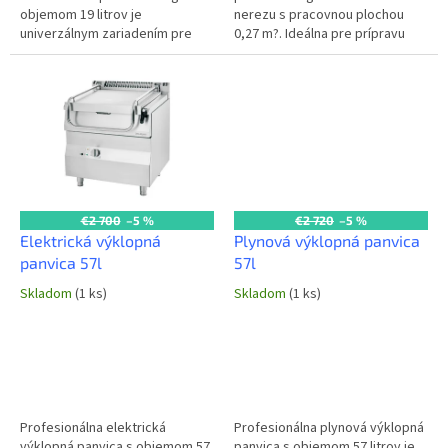
objemom 19 litrov je
nerezu s pracovnou plochou
univerzálnym zariadením pre
0,27 m?. Ideálna pre prípravu
komerčné kuchyne. Vďaka
veľkých objemov jedál v
výkonu 5 kW a veľkej pracovnej
komerčných kuchyniach. Objem:
ploche 0,16 m?...
40...
€2 700
–5 %
€2 720
–5 %
Elektrická výklopná
Plynová výklopná panvica
panvica 57l
57l
Skladom
(1 ks)
Skladom
(1 ks)
Profesionálna elektrická
Profesionálna plynová výklopná
výklopná panvica s objemom 57
panvica s objemom 57 litrov je