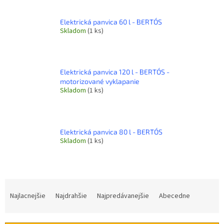
Elektrická panvica 60 l - BERTO´S
Skladom
(1 ks)
Elektrická panvica 120 l - BERTO´S -
motorizované vyklapanie
Skladom
(1 ks)
Elektrická panvica 80 l - BERTO´S
Skladom
(1 ks)
R
a
Najlacnejšie
Najdrahšie
Najpredávanejšie
Abecedne
d
e