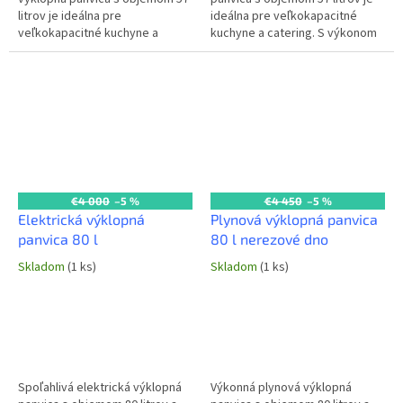
litrov je ideálna pre
ideálna pre veľkokapacitné
veľkokapacitné kuchyne a
kuchyne a catering. S výkonom
catering. S výkonom 10,8 kW a
17 kW a plynulou reguláciou
plynulou reguláciou teploty od
teploty od 100 do 300°C...
100 do 300°C...
€4 000
–5 %
€4 450
–5 %
Elektrická výklopná
Plynová výklopná panvica
panvica 80 l
80 l nerezové dno
Skladom
(1 ks)
Skladom
(1 ks)
Spoľahlivá elektrická výklopná
Výkonná plynová výklopná