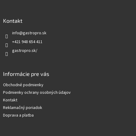
Z
s
u
á
p
ä
Kontakt
t
info
@
gastropro.sk
i
e
+421 948 654 411
gastropro.sk/
Informácie pre vás
Obchodné podmienky
Podmienky ochrany osobných údajov
Kontakt
Reklamačný poriadok
Doprava a platba