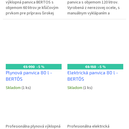
výklopná panvica BERTOS s
panvica s objemom 120 litrov.
objemom 60 litrov je kľúčovým
Vyrobená z nerezovej ocele, s
prvkom pre prípravu širokej
manuálnym vyklápaním a
škály pokrmov vo
napúšťacou batériou. Výkon 23
veľkokapacitných kuchyniach. S
kW (plyn) + 230 V. Možnosť
výkonom 9 kW a...
objednať aj...
€5 990
–5 %
€6 150
–5 %
Plynová panvica 80 l -
Elektrická panvica 80 l -
BERTO´S
BERTO´S
Skladom
(1 ks)
Skladom
(1 ks)
Profesionálna plynová výklopná
Profesionálna elektrická