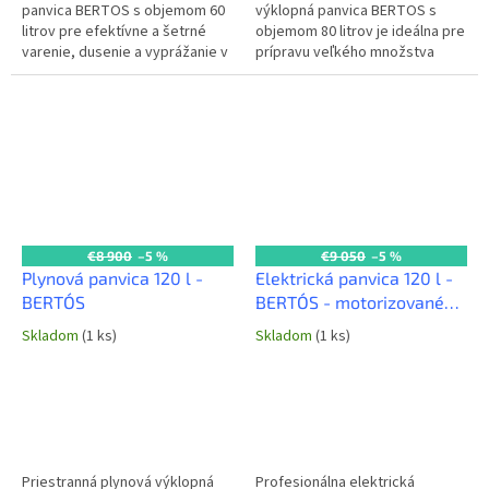
panvica BERTOS s objemom 60
výklopná panvica BERTOS s
litrov pre efektívne a šetrné
objemom 80 litrov je ideálna pre
varenie, dusenie a vyprážanie v
prípravu veľkého množstva
komerčných kuchyniach. Vďaka
jedál ako sú omáčky, dusené
kvalitnému nerezovému...
mäso alebo zelenina v
komerčnej...
€8 900
–5 %
€9 050
–5 %
Plynová panvica 120 l -
Elektrická panvica 120 l -
BERTO´S
BERTO´S - motorizované
vyklapanie
Skladom
(1 ks)
Skladom
(1 ks)
Priestranná plynová výklopná
Profesionálna elektrická