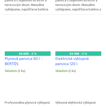
panvica s objemom 80 litrov a
panvica s objemom 80 litrov a
nerezovým dnom. Manuálne
nerezovým dnom. Manuálne
vyklápanie, napúšťacia batéria.
vyklápanie, napúšťacia batéria a
Výkon 12 kW / 400 V. Ideálna pre
piezo zapaľovanie. Výkon 13,9
stredne veľké gastro...
kW (plyn) + 230 V. Ideálna pre...
€4 500
–5 %
€4 700
–5 %
Plynová panvica 60 l -
Elektrická výklopná
BERTO´S
panvica 120 l
Skladom
(1 ks)
Skladom
(1 ks)
Profesionálna plynová výklopná
Výkonná elektrická výklopná