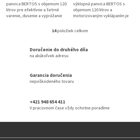
panvica BERTOS s objemom 120
výklopná panvica BERTOS s
litrov pre efektívne a šetrné
objemom 120 litrov a
varenie, dusenie a vyprážanie
motorizovaným vyklápaním je
vo veľkých gastro prevádzkach.
ideálna pre prípravu veľkého
Vďaka kvalitnému nerezovému...
množstva jedál v komerčnej
14
položiek celkom
O
kuchyni. Vďaka...
v
l
Doručenie do druhého dňa
á
na akúkoľvek adresu
d
a
c
i
Garancia doručenia
e
nepoškodeného tovaru
p
r
v
+421 948 654 411
k
V pracovnom čase vždy ochotne poradíme
y
v
ý
p
i