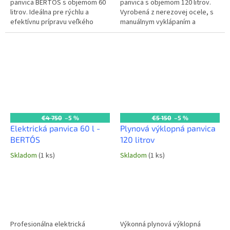
panvica BERTOS s objemom 60
panvica s objemom 120 litrov.
litrov. Ideálna pre rýchlu a
Vyrobená z nerezovej ocele, s
efektívnu prípravu veľkého
manuálnym vyklápaním a
množstva jedál v komerčných
napúšťacou batériou. Výkon 18
kuchyniach. Regulácia teploty
kW / 400 V. Možnosť objednať aj
od...
s...
€4 750
–5 %
€5 150
–5 %
Elektrická panvica 60 l -
Plynová výklopná panvica
BERTO´S
120 litrov
Skladom
(1 ks)
Skladom
(1 ks)
Profesionálna elektrická
Výkonná plynová výklopná