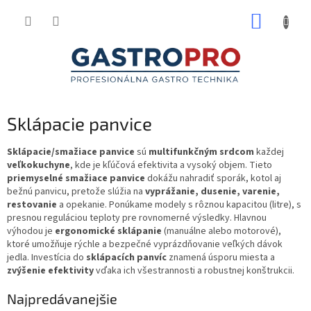
Prejsť
NÁKUP
na
obsah
KOŠÍK
Sklápacie panvice
Sklápacie/smažiace panvice
sú
multifunkčným srdcom
každej
veľkokuchyne
, kde je kľúčová efektivita a vysoký objem. Tieto
priemyselné smažiace panvice
dokážu nahradiť sporák, kotol aj
bežnú panvicu, pretože slúžia na
vyprážanie, dusenie, varenie,
restovanie
a opekanie. Ponúkame modely s rôznou kapacitou (litre), s
presnou reguláciou teploty pre rovnomerné výsledky. Hlavnou
výhodou je
ergonomické sklápanie
(manuálne alebo motorové),
ktoré umožňuje rýchle a bezpečné vyprázdňovanie veľkých dávok
jedla. Investícia do
sklápacích panvíc
znamená úsporu miesta a
zvýšenie efektivity
vďaka ich všestrannosti a robustnej konštrukcii.
Najpredávanejšie