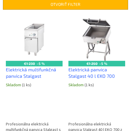
n
OTVORIŤ FILTER
i
e
V
p
ý
r
p
o
i
d
s
u
p
k
r
t
o
€1 230
–5 %
€1 250
–5 %
o
d
Elektrická multifunkčná
Elektrická panvica
v
u
panvica Stalgast
Stalgast 40 l EKO 700
k
Skladom
(1 ks)
Skladom
(1 ks)
t
o
v
Profesionálna elektrická
Profesionálna elektrická
multifunkčná panvica Stalgast s
panvica Stalgast 40 l EKO 700 z