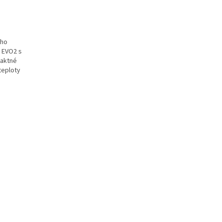
ého
 EVO2 s
paktné
teploty