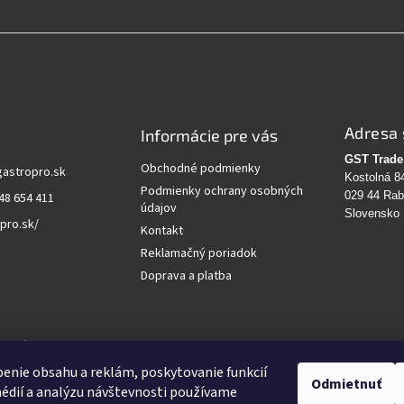
Adresa 
Informácie pre vás
GST Trade 
Obchodné podmienky
gastropro.sk
Kostolná 8
Podmienky ochrany osobných
029 44 Ra
48 654 411
údajov
Slovensko
pro.sk/
Kontakt
Reklamačný poriadok
Doprava a platba
vanie
enie obsahu a reklám, poskytovanie funkcií
Odmietnuť
édií a analýzu návštevnosti používame
HĽADAŤ