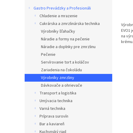
v
Gastro Prevádzky a Profesionáli
Chladenie a mrazenie
Cukrárska a zmrzlinárska technika
Výrob
EVO1 j
Výrobníky šľahačky
na výr
Náradie a formy na pečenie
krému.
Náradie a doplnky pre zmrzlinu
litrov 
Pečenie
Servírovanie tort a koláčov
Zariadenia na čokoládu
Výrobníky zmrzliny
Dávkovače a ohrievače
Transport a logistika
Umývacia technika
Varná technika
Príprava surovín
Bar a kaviareň
Kuchynský riad