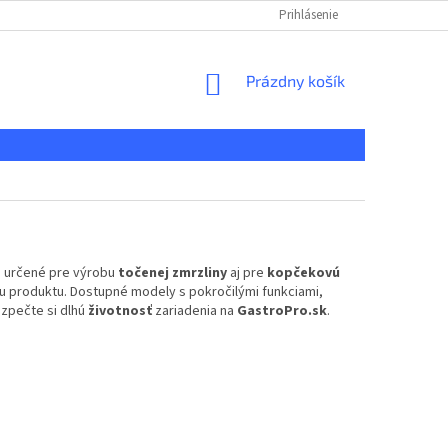
KONTAKT
REKLAMAČNÝ PORIADOK
Prihlásenie
DOPRAVA A PLATBA
NÁKUPNÝ
Prázdny košík
KOŠÍK
e
určené pre výrobu
točenej zmrzliny
aj pre
kopčekovú
tu produktu. Dostupné modely s pokročilými funkciami,
zpečte si dlhú
životnosť
zariadenia na
GastroPro.sk
.