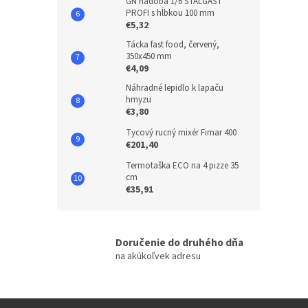
GN nádoba 1/6 STALGAST
PROFI s hĺbkou 100 mm
€5,32
Tácka fast food, červený,
350x450 mm
€4,09
Náhradné lepidlo k lapaču
hmyzu
€3,80
Tycový rucný mixér Fimar 400
€201,40
Termotaška ECO na 4 pizze 35
cm
€35,91
Doručenie do druhého dňa
na akúkoľvek adresu