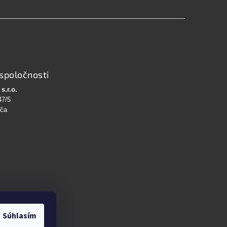
spoločnosti
s.r.o.
47/5
bča
Súhlasím