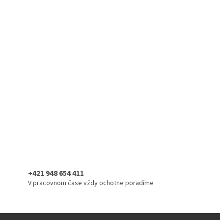
+421 948 654 411
V pracovnom čase vždy ochotne poradíme