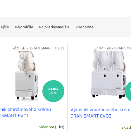
nejšie
Najdrahšie
Najpredávanejšie
Abecedne
Kód:
GBG_GRANISMART_EVO1
Kód:
GBG GRANISM
€1 817
–5 %
ník zmrzlinového krému
Výrovník zmrzlinového krém
ISMART EVO1
GRANISMART EVO2
Skladom
(1 ks)
Skla