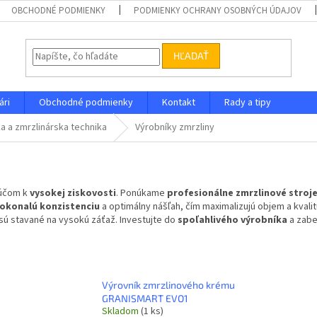
OBCHODNÉ PODMIENKY
PODMIENKY OCHRANY OSOBNÝCH ÚDAJOV
HĽADAŤ
ári
Obchodné podmienky
Kontakt
Rady a tipy
a a zmrzlinárska technika
Výrobníky zmrzliny
účom k
vysokej ziskovosti
. Ponúkame
profesionálne zmrzlinové stroj
okonalú konzistenciu
a optimálny nášľah, čím maximalizujú objem a kvali
sú stavané na vysokú záťaž. Investujte do
spoľahlivého výrobníka
a zabe
Výrovník zmrzlinového krému
GRANISMART EVO1
Skladom
(1 ks)