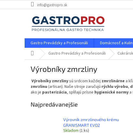
Prejsť
info@gastropro.sk
na
obsah
Gastro Prevádzky a Profesionáli
Domácnosť a Kulin
Domov
Gastro Prevádzky a Profesionáli
Cukrársk
Výrobníky zmrzliny
Výrobníky zmrzliny
sú srdcom každej
zmrzlinárne
a kľ
zmrzlinu
(artisan). Naše stroje zaručujú
rýchlu výrobu
,
d
ako je
pasterizácia
, spĺňajú prísne
hygienické normy
a 
Najpredávanejšie
Výrovník zmrzlinového krému
GRANISMART EVO2
Skladom
(1 ks)