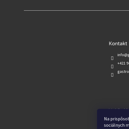
Z
á
p
ä
t
Kontakt
i
e
info
@
+421 9
gastro
Vyhľadá
Na prispôsob
sociálnych m