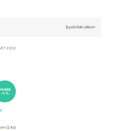
2
položiek celkom
ART EVO2
€3 022
–5 %
u
dom
(1 ks)