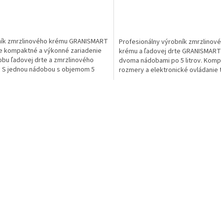
ník zmrzlinového krému GRANISMART
Profesionálny výrobník zmrzlinov
e kompaktné a výkonné zariadenie
krému a ľadovej drte GRANISMART
obu ľadovej drte a zmrzlinového
dvoma nádobami po 5 litrov. Kom
 S jednou nádobou s objemom 5
rozmery a elektronické ovládanie 
a príkonom 350 W...
ho robia ideálnym pre...
O
v
l
á
d
a
c
i
e
p
r
v
k
y