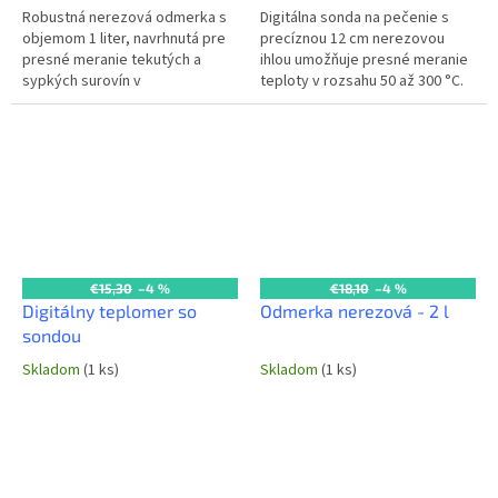
Robustná nerezová odmerka s
Digitálna sonda na pečenie s
objemom 1 liter, navrhnutá pre
precíznou 12 cm nerezovou
presné meranie tekutých a
ihlou umožňuje presné meranie
sypkých surovín v
teploty v rozsahu 50 až 300 °C.
profesionálnej kuchyni. Vďaka
Celkový rozmer 18 cm. Ideálna
kvalitnému nerezovému
pre profesionálne kuchyne,
materiálu je odolná,...
kde...
€15,30
–4 %
€18,10
–4 %
Digitálny teplomer so
Odmerka nerezová - 2 l
sondou
Skladom
(1 ks)
Skladom
(1 ks)