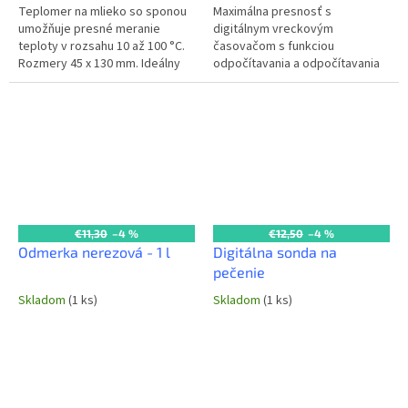
Teplomer na mlieko so sponou
Maximálna presnosť s
umožňuje presné meranie
digitálnym vreckovým
teploty v rozsahu 10 až 100 °C.
časovačom s funkciou
Rozmery 45 x 130 mm. Ideálny
odpočítavania a odpočítavania
pre baristov a cukrárov v
až do 99 minút a 59 sekúnd.
profesionálnych gastro...
Kompaktný a ľahko použiteľný
pre akúkoľvek kuchynskú...
€11,30
–4 %
€12,50
–4 %
Odmerka nerezová - 1 l
Digitálna sonda na
pečenie
Skladom
(1 ks)
Skladom
(1 ks)