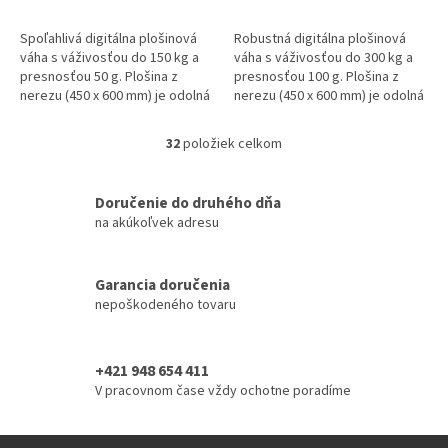
Spoľahlivá digitálna plošinová
Robustná digitálna plošinová
váha s váživosťou do 150 kg a
váha s váživosťou do 300 kg a
presnosťou 50 g. Plošina z
presnosťou 100 g. Plošina z
nerezu (450 x 600 mm) je odolná
nerezu (450 x 600 mm) je odolná
voči nárazom a preťaženiu.
voči nárazom a preťaženiu.
Cena zahŕňa úradné overenie....
Cena zahŕňa úradné overenie....
32
položiek celkom
O
v
l
Doručenie do druhého dňa
á
na akúkoľvek adresu
d
a
c
i
Garancia doručenia
e
nepoškodeného tovaru
p
r
v
+421 948 654 411
k
V pracovnom čase vždy ochotne poradíme
y
v
ý