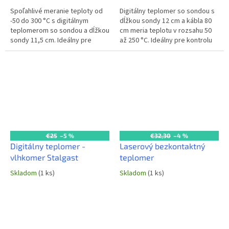
Spoľahlivé meranie teploty od
Digitálny teplomer so sondou s
-50 do 300 °C s digitálnym
dĺžkou sondy 12 cm a kábla 80
teplomerom so sondou a dĺžkou
cm meria teplotu v rozsahu 50
sondy 11,5 cm. Ideálny pre
až 250 °C. Ideálny pre kontrolu
kontrolu varenia, pečenia a
teploty pri pečení a varení v
skladovania v profesionálnej
profesionálnej kuchyni....
gastro...
€25
–5 %
€32,30
–4 %
Digitálny teplomer -
Laserový bezkontaktný
vlhkomer Stalgast
teplomer
Skladom
(1 ks)
Skladom
(1 ks)