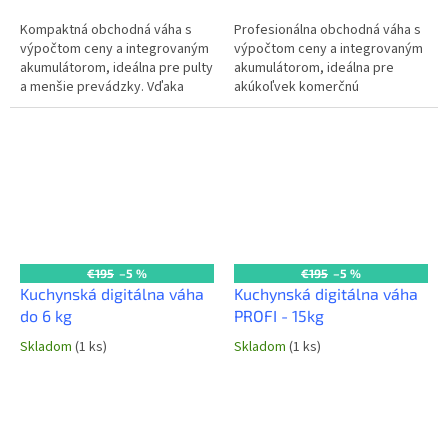
Kompaktná obchodná váha s
Profesionálna obchodná váha s
výpočtom ceny a integrovaným
výpočtom ceny a integrovaným
akumulátorom, ideálna pre pulty
akumulátorom, ideálna pre
a menšie prevádzky. Vďaka
akúkoľvek komerčnú
ciachovaniu a rozhraniu RS232 je
prevádzku. Vďaka ciachovaniu a
pripravená na pripojenie k...
rozhraniu RS232 je pripravená
na...
€195
–5 %
€195
–5 %
Kuchynská digitálna váha
Kuchynská digitálna váha
do 6 kg
PROFI - 15kg
Skladom
(1 ks)
Skladom
(1 ks)