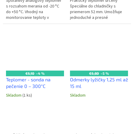
Spoľahlivý analógový teplomer
Praktický teplomer určený
s rozsahom merania od -20 °C
špeciálne do chladničky s
do +50 °C. Vhodný na
priemerom 52 mm. Umožňuje
monitorovanie teploty v
jednoduché a presné
chladničkách, mrazničkách,
sledovanie vnútornej teploty
skladoch alebo iných
chladničky, čím pomáha
priestoroch, kde je...
udržiavať optimálne...
€5,10
–4 %
€5,80
–5 %
Teplomer - sonda na
Odmerky lyžičky 1,25 ml až
pečenie 0 – 300°C
15 ml
Skladom
(1 ks)
Skladom