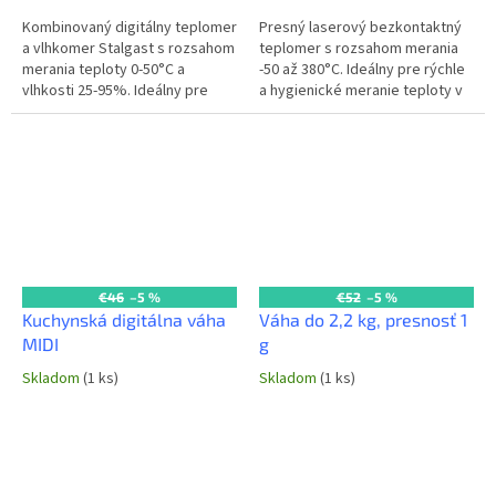
Kombinovaný digitálny teplomer
Presný laserový bezkontaktný
a vlhkomer Stalgast s rozsahom
teplomer s rozsahom merania
merania teploty 0-50°C a
-50 až 380°C. Ideálny pre rýchle
vlhkosti 25-95%. Ideálny pre
a hygienické meranie teploty v
monitorovanie podmienok v
profesionálnych kuchyniach a
skladovacích priestoroch,...
potravinárstve. Dostupnosť...
€46
–5 %
€52
–5 %
Kuchynská digitálna váha
Váha do 2,2 kg, presnosť 1
MIDI
g
Skladom
(1 ks)
Skladom
(1 ks)