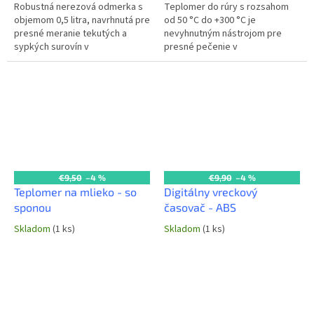
Robustná nerezová odmerka s
Teplomer do rúry s rozsahom
objemom 0,5 litra, navrhnutá pre
od 50 °C do +300 °C je
presné meranie tekutých a
nevyhnutným nástrojom pre
sypkých surovín v
presné pečenie v
profesionálnej kuchyni. Vďaka
profesionálnych kuchyniach.
kvalitnému nerezovému
Umožňuje priame monitorovanie
materiálu je odolná,...
teploty vnútri rúry pre...
€9,50
–4 %
€9,90
–4 %
Teplomer na mlieko - so
Digitálny vreckový
sponou
časovač - ABS
Skladom
(1 ks)
Skladom
(1 ks)