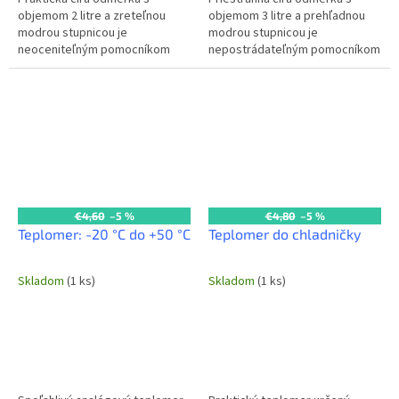
objemom 2 litre a zreteľnou
objemom 3 litre a prehľadnou
modrou stupnicou je
modrou stupnicou je
neoceniteľným pomocníkom
nepostrádateľným pomocníkom
pre presné dávkovanie v každej
v každej profesionálnej kuchyni.
kuchyni. Zabezpečuje
Umožňuje presné meranie
spoľahlivé meranie tekutých...
tekutých aj...
€4,60
–5 %
€4,80
–5 %
Teplomer: -20 °C do +50 °C
Teplomer do chladničky
Skladom
(1 ks)
Skladom
(1 ks)