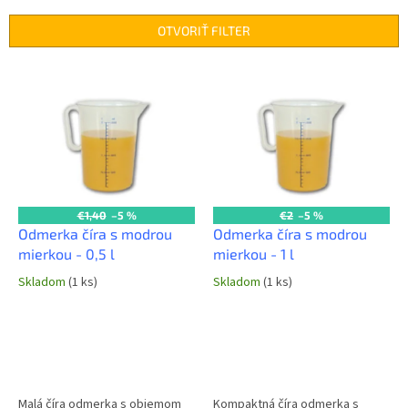
e
n
OTVORIŤ FILTER
i
e
V
p
ý
r
p
o
i
d
s
u
p
k
r
t
o
€1,40
–5 %
€2
–5 %
o
d
Odmerka číra s modrou
Odmerka číra s modrou
v
u
mierkou - 0,5 l
mierkou - 1 l
k
Skladom
(1 ks)
Skladom
(1 ks)
t
o
v
Malá číra odmerka s objemom
Kompaktná číra odmerka s