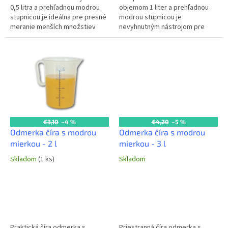
0,5 litra a prehľadnou modrou
objemom 1 liter a prehľadnou
stupnicou je ideálna pre presné
modrou stupnicou je
meranie menších množstiev
nevyhnutným nástrojom pre
tekutín a sypkých surovín v
presné meranie v každej
každej kuchyni. Zabezpečuje...
kuchyni. Umožňuje jednoduché a
spoľahlivé dávkovanie...
€3,10
–4 %
€4,20
–5 %
Odmerka číra s modrou
Odmerka číra s modrou
mierkou - 2 l
mierkou - 3 l
Skladom
(1 ks)
Skladom
Praktická číra odmerka s
Priestranná číra odmerka s