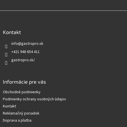
p
i
Z
s
u
á
p
ä
Kontakt
t
info
@
gastropro.sk
i
e
+421 948 654 411
gastropro.sk/
Informácie pre vás
Obchodné podmienky
Podmienky ochrany osobných údajov
Kontakt
Reklamačný poriadok
Doprava a platba