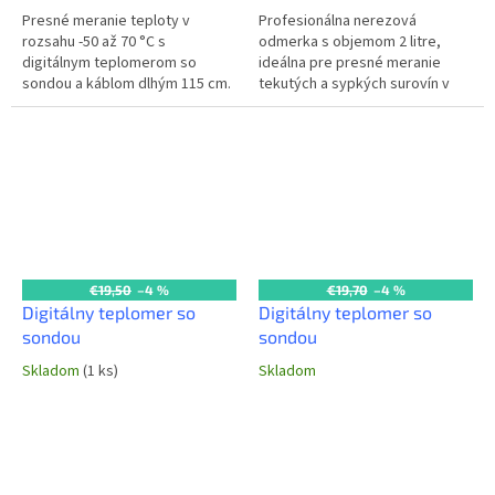
Presné meranie teploty v
Profesionálna nerezová
rozsahu -50 až 70 °C s
odmerka s objemom 2 litre,
digitálnym teplomerom so
ideálna pre presné meranie
sondou a káblom dlhým 115 cm.
tekutých a sypkých surovín v
Ideálny pre kontrolu surovín a
komerčných kuchyniach a
pokrmov v profesionálnej
gastro prevádzkach. Odolná,
kuchyni. Rozsah...
hygienická a ľahko...
€19,50
–4 %
€19,70
–4 %
Digitálny teplomer so
Digitálny teplomer so
sondou
sondou
Skladom
(1 ks)
Skladom