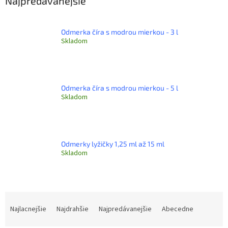
Najpredávanejšie
Odmerka číra s modrou mierkou - 3 l
Skladom
Odmerka číra s modrou mierkou - 5 l
Skladom
Odmerky lyžičky 1,25 ml až 15 ml
Skladom
R
a
Najlacnejšie
Najdrahšie
Najpredávanejšie
Abecedne
d