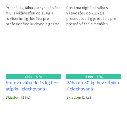
Presná digitálna kuchynská váha
Precízna digitálna váha s
MIDI s váživosťou do 15 kg a
váživosťou do 2,2 kg a
rozlíšením 1g. Ideálna pre
presnosťou 1 g je ideálna pre
profesionálne kuchyne a gastro
presné váženie menších
prevádzky, s funkciami TARE,
množstiev surovín v komerčnej
AUTOTARE a indikátormi...
kuchyni alebo laboratóriu.
Kompaktné rozmery...
€194
–5 %
€194
–5 %
Stolová váha do 15 kg bez
Váha do 30 kg bez stĺpika
stĺpiku, ciachovaná
/ ciachovaná
Skladom
(1 ks)
Skladom
(1 ks)