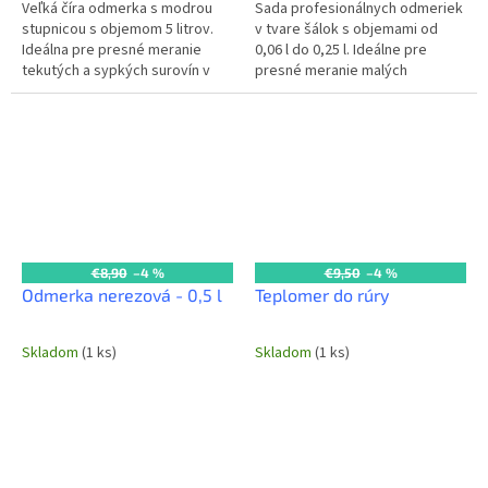
Veľká číra odmerka s modrou
Sada profesionálnych odmeriek
stupnicou s objemom 5 litrov.
v tvare šálok s objemami od
Ideálna pre presné meranie
0,06 l do 0,25 l. Ideálne pre
tekutých a sypkých surovín v
presné meranie malých
profesionálnych kuchyniach a
objemov tekutých a sypkých
pekárňach. Jasná stupnica
surovín v gastro prevádzkach.
zaručuje...
Objemy: 60...
€8,90
–4 %
€9,50
–4 %
Odmerka nerezová - 0,5 l
Teplomer do rúry
Skladom
(1 ks)
Skladom
(1 ks)