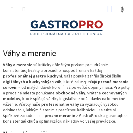
Prejsť
NÁKUP
na
obsah
KOŠÍK
Váhy a meranie
Váhy a meranie
sú kriticky dôležitým prvkom pre udržanie
konzistentnej kvality a presného hospodárenia v každej
profesionálnej gastro kuchyni
. Naša ponuka zahŕňa širokú škálu
digitálnych a kuchynských váh
, ktoré zabezpečujú
presné meranie
surovín
– od malých dávok korenín až po veľké objemy mäsa. Pre pulty
a predajné miesta ponúkame
obchodné váhy
, vrátane
cechovaných
modelov
, ktoré spĺňajú všetky legislatívne požiadavky na komerčné
váženie. Všetky naše
profesionálne váhy
sa vyznačujú vysokou
odolnosťou, ľahkým čistením a precíznou kalibráciou. Zaistite si
špičkové zariadenia na
presné meranie
z GastroPro.sk a garantujte si
konzistentnú chuť a optimalizáciu nákladov vo vašej prevádzke.