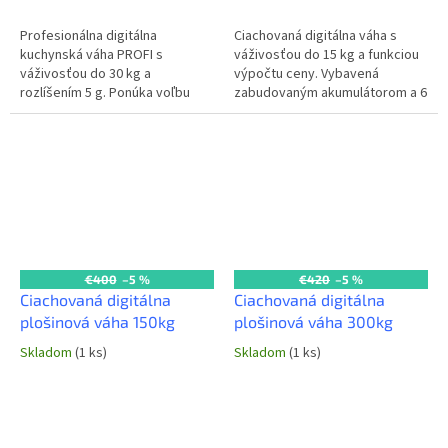
Profesionálna digitálna
Ciachovaná digitálna váha s
kuchynská váha PROFI s
váživosťou do 15 kg a funkciou
váživosťou do 30 kg a
výpočtu ceny. Vybavená
rozlíšením 5 g. Ponúka voľbu
zabudovaným akumulátorom a 6
jednotiek (g, kg, lb, oz) a
predvoľbami. Ideálna pre
kontrolné váženie. Napájanie
predajné miesta, trhoviská a
batériami (súčasťou)...
gastro...
€400
–5 %
€420
–5 %
Ciachovaná digitálna
Ciachovaná digitálna
plošinová váha 150kg
plošinová váha 300kg
Skladom
(1 ks)
Skladom
(1 ks)