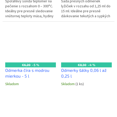
Spoľahlivý sonda teplomer na
Sada presných odmeriek
pečenie s rozsahom 0 – 300°C.
lyžičiek v rozsahu od 1,25 ml do
Ideálny pre presné sledovanie
15 ml. Ideálne pre presné
vnútornej teploty mäsa, hydiny
dávkovanie tekutých a sypkých
a iných pokrmov počas pečenia
surovín v profesionálnych
v profesionálnych kuchyniach.
kuchyniach. Rozsahy objemov:
1,25 / 2,5...
€6,20
–5 %
€8,30
–4 %
Odmerka číra s modrou
Odmerky šálky 0,06 l až
mierkou - 5 l
0,25 l
Skladom
Skladom
(1 ks)