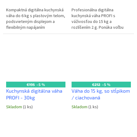
Kompaktná digitálna kuchynská
Profesionálna digitálna
váha do 6 kg s plastovým telom,
kuchynská váha PROFI s
podsvieteným displejom a
váživosťou do 15 kg a
flexibilným napájaním
rozlíšením 2 g. Ponúka voľbu
(adaptér/batéria). Ideálna pre
jednotiek (g, kg, lb, oz) a
menšie gastro prevádzky a
kontrolné váženie. Napájanie
nenáročné...
batériami (súčasťou)...
€195
–5 %
€212
–5 %
Kuchynská digitálna váha
Váha do 15 kg, so stĺpikom
PROFI - 30kg
/ ciachovaná
Skladom
(1 ks)
Skladom
(1 ks)