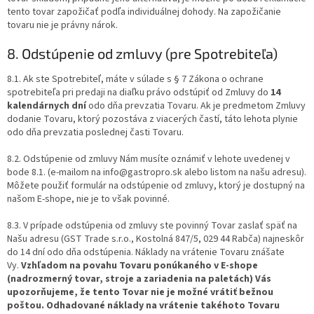
tento tovar zapožičať podľa individuálnej dohody. Na zapožičanie
tovaru nie je právny nárok.
8. Odstúpenie od zmluvy (pre Spotrebiteľa)
8.1. Ak ste Spotrebiteľ, máte v súlade s § 7 Zákona o ochrane
spotrebiteľa pri predaji na diaľku právo odstúpiť od Zmluvy do
14
kalendárnych dní
odo dňa prevzatia Tovaru. Ak je predmetom Zmluvy
dodanie Tovaru, ktorý pozostáva z viacerých častí, táto lehota plynie
odo dňa prevzatia poslednej časti Tovaru.
8.2. Odstúpenie od zmluvy Nám musíte oznámiť v lehote uvedenej v
bode 8.1. (e-mailom na info@gastropro.sk alebo listom na našu adresu).
Môžete použiť formulár na odstúpenie od zmluvy, ktorý je dostupný na
našom E-shope, nie je to však povinné.
8.3. V prípade odstúpenia od zmluvy ste povinný Tovar zaslať späť na
Našu adresu (GST Trade s.r.o., Kostolná 847/5, 029 44 Rabča) najneskôr
do 14 dní odo dňa odstúpenia. Náklady na vrátenie Tovaru znášate
Vy.
Vzhľadom na povahu Tovaru ponúkaného v E-shope
(nadrozmerný tovar, stroje a zariadenia na paletách) Vás
upozorňujeme, že tento Tovar nie je možné vrátiť bežnou
poštou. Odhadované náklady na vrátenie takéhoto Tovaru