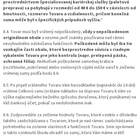
prostredníctvom špecializovanej kuriérskej služby (paletová
preprava) sa pohybujú v rozmedzí od 40 € do 150 € v závislosti od
hmotnosti, rozmerov Tovaru a vzdialenosti, pričom konečná
suma môže byť v špecifických prípadoch vyššia.
“
8.4. Tovar musí byť vrátený nepoškodený,
vždy v nepoškodenom
originálnom obale
a nesmie javiť známky používania nad rámec
nevyhnutného odskúšania funkčnosti.
Poškodené môžu byť iba tie
vonkajšie časti obalu, ktoré bezprostredne súvisia s riadnym
vybalením Tovaru pre jeho kontrolu (napr. prelepená páska,
ochranná fólia).
Akékoľvek poškodenie samotnej krabice
(roztrhnutie, pokrčenie) alebo vnútorných výplní môže viesť k zníženiu
vrátenej sumy podľa bodu 8.6.
8.5. Po prijatí vráteného Tovaru Vám bezodkladne (najneskôr do 14 dní)
vrátime Celkovú cenu (vrátane nákladov na dopravu Tovaru k Vám vo
výške najlacnejšieho bežného spôsobu doručenia, ktorý ponúkame) na
Váš bankový účet, pokiaľ sa nedohodneme inak.
8.6. Zodpovedáte za zníženie hodnoty Tovaru, ktoré vzniklo v dôsledku
takého zaobchádzania s Tovarom, ktoré je nad rámec zaobchádzania
potrebného na zistenie vlastností a funkčnosti Tovaru. Sme oprávnení
si takto vzniknutú škodu uhradiť zo sumy, ktorú Vám máme vrátiť.