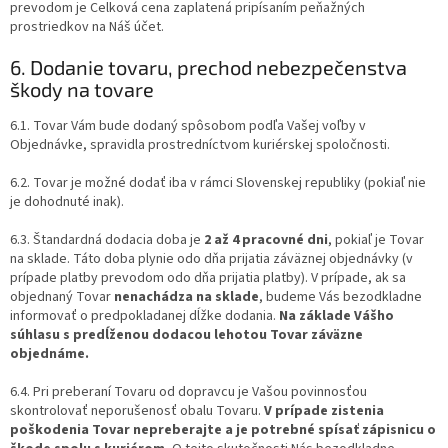
prevodom je Celková cena zaplatená pripísaním peňažných
prostriedkov na Náš účet.
6. Dodanie tovaru, prechod nebezpečenstva
škody na tovare
6.1. Tovar Vám bude dodaný spôsobom podľa Vašej voľby v
Objednávke, spravidla prostredníctvom kuriérskej spoločnosti.
6.2. Tovar je možné dodať iba v rámci Slovenskej republiky (pokiaľ nie
je dohodnuté inak).
6.3. Štandardná dodacia doba je
2 až 4 pracovné dni
, pokiaľ je Tovar
na sklade. Táto doba plynie odo dňa prijatia záväznej objednávky (v
prípade platby prevodom odo dňa prijatia platby). V prípade, ak sa
objednaný Tovar
nenachádza na sklade
, budeme Vás bezodkladne
informovať o predpokladanej dĺžke dodania.
Na základe Vášho
súhlasu s predĺženou dodacou lehotou Tovar záväzne
objednáme.
6.4. Pri preberaní Tovaru od dopravcu je Vašou povinnosťou
skontrolovať neporušenosť obalu Tovaru.
V prípade zistenia
poškodenia Tovar nepreberajte a je potrebné spísať zápisnicu o