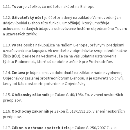
1.11.
Tovar
je všetko, čo môžete nakúpiť na E-shope.
1.12.
Užívateľský účet
je účet zriadený na základe Vami uvedených
údajov (pokiaľ E-shop túto funkciu umožňuje), ktorý umožňuje
uchovanie zadaných údajov a uchovávanie histórie objednaného Tovaru
a uzavretých zmlúv;
1.13.
Vy
ste osoba nakupujúca na Našom E-shope, právnymi predpismi
označovaná ako kupujúci. Ak uvediete v objednávke svoje identifikačné
číslo (IČO), beriete na vedomie, že sa na Vás uplatnia ustanovenia
týchto Podmienok, ktoré sú osobitne určené pre Podnikateľov.
1.14.
Zmluva
je kúpna zmluva dohodnutá na základe riadne vyplnenej
Objednávky zaslanej prostredníctvom E‑shopu, a je uzavretá vo chvíli,
kedy od Nás dostanete potvrdenie Objednávky.
1.15.
Občiansky zákonník
je Zákon č. 40/1964 Zb. v znení neskorších
predpisov.
1.16.
Obchodný zákonník
je Zákon č. 513/1991 Zb. v znení neskorších
predpisov.
1.17.
Zákon o ochrane spotrebiteľa
je Zákon č. 250/2007 Z. z. o