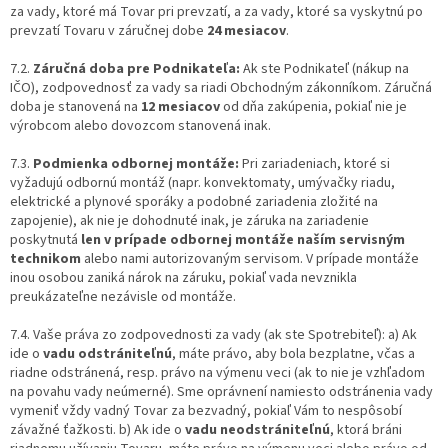
za vady, ktoré má Tovar pri prevzatí, a za vady, ktoré sa vyskytnú po
prevzatí Tovaru v záručnej dobe
24 mesiacov
.
7.2.
Záručná doba pre Podnikateľa:
Ak ste Podnikateľ (nákup na
IČO), zodpovednosť za vady sa riadi Obchodným zákonníkom. Záručná
doba je stanovená na
12 mesiacov
od dňa zakúpenia, pokiaľ nie je
výrobcom alebo dovozcom stanovená inak.
7.3.
Podmienka odbornej montáže:
Pri zariadeniach, ktoré si
vyžadujú odbornú montáž (napr. konvektomaty, umývačky riadu,
elektrické a plynové sporáky a podobné zariadenia zložité na
zapojenie), ak nie je dohodnuté inak, je záruka na zariadenie
poskytnutá
len v prípade odbornej montáže naším servisným
technikom
alebo nami autorizovaným servisom. V prípade montáže
inou osobou zaniká nárok na záruku, pokiaľ vada nevznikla
preukázateľne nezávisle od montáže.
7.4. Vaše práva zo zodpovednosti za vady (ak ste Spotrebiteľ): a) Ak
ide o
vadu odstrániteľnú
, máte právo, aby bola bezplatne, včas a
riadne odstránená, resp. právo na výmenu veci (ak to nie je vzhľadom
na povahu vady neúmerné). Sme oprávnení namiesto odstránenia vady
vymeniť vždy vadný Tovar za bezvadný, pokiaľ Vám to nespôsobí
závažné ťažkosti. b) Ak ide o
vadu neodstrániteľnú
, ktorá bráni