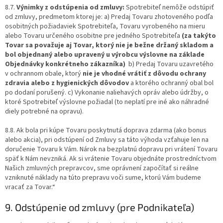
8.7.
Výnimky z odstúpenia od zmluvy:
Spotrebiteľ nemôže odstúpiť
od zmluvy, predmetom ktorej je: a) Predaj Tovaru zhotoveného podľa
osobitných požiadaviek Spotrebiteľa, Tovaru vyrobeného na mieru
alebo Tovaru určeného osobitne pre jedného Spotrebiteľa
(za takýto
Tovar sa považuje aj Tovar, ktorý nie je bežne držaný skladom a
bol objednaný alebo upravený u výrobcu výslovne na základe
Objednávky konkrétneho zákazníka)
b) Predaj Tovaru uzavretého
v ochrannom obale, ktorý
nie je vhodné vrátiť z dôvodu ochrany
zdravia alebo z hygienických dôvodov
a ktorého ochranný obal bol
po dodaní porušený. c) Vykonanie naliehavých opráv alebo údržby, o
ktoré Spotrebiteľ výslovne požiadal (to neplatí pre iné ako náhradné
diely potrebné na opravu).
8.8. Ak bola pri kúpe Tovaru poskytnutá doprava zdarma (ako bonus
alebo akcia), pri odstúpení od Zmluvy sa táto výhoda vzťahuje len na
doručenie Tovaru k Vám. Nárok na bezplatnú dopravu pri vrátení Tovaru
späť k Nám nevzniká. Ak si vrátenie Tovaru objednáte prostredníctvom
Našich zmluvných prepravcov, sme oprávnení započítať si reálne
vzniknuté náklady na túto prepravu voči sume, ktorú Vám budeme
vracať za Tovar.“
9. Odstúpenie od zmluvy (pre Podnikateľa)