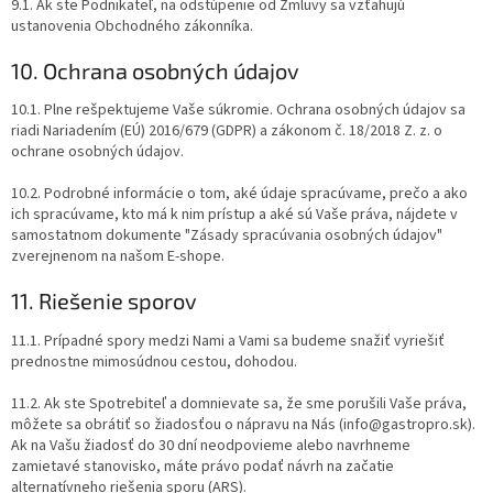
9.1. Ak ste Podnikateľ, na odstúpenie od Zmluvy sa vzťahujú
ustanovenia Obchodného zákonníka.
10. Ochrana osobných údajov
10.1. Plne rešpektujeme Vaše súkromie. Ochrana osobných údajov sa
riadi Nariadením (EÚ) 2016/679 (GDPR) a zákonom č. 18/2018 Z. z. o
ochrane osobných údajov.
10.2. Podrobné informácie o tom, aké údaje spracúvame, prečo a ako
ich spracúvame, kto má k nim prístup a aké sú Vaše práva, nájdete v
samostatnom dokumente "Zásady spracúvania osobných údajov"
zverejnenom na našom E-shope.
11. Riešenie sporov
11.1. Prípadné spory medzi Nami a Vami sa budeme snažiť vyriešiť
prednostne mimosúdnou cestou, dohodou.
11.2. Ak ste Spotrebiteľ a domnievate sa, že sme porušili Vaše práva,
môžete sa obrátiť so žiadosťou o nápravu na Nás (info@gastropro.sk).
Ak na Vašu žiadosť do 30 dní neodpovieme alebo navrhneme
zamietavé stanovisko, máte právo podať návrh na začatie
alternatívneho riešenia sporu (ARS).