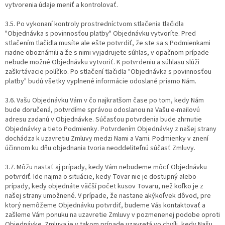
vytvorenia údaje meniť a kontrolovať.
3.5. Po vykonaní kontroly prostredníctvom stlačenia tlačidla
"Objednávka s povinnosťou platby" Objednávku vytvoríte. Pred
stlačením tlačidla musíte ale ešte potvrdiť, že ste sa s Podmienkami
riadne oboznámili a že s nimi vyjadrujete súhlas, v opačnom prípade
nebude možné Objednávku vytvoriť. K potvrdeniu a súhlasu slúži
zaškrtávacie políčko. Po stlačení tlačidla "Objednávka s povinnosťou
platby" budú všetky vyplnené informácie odoslané priamo Nám.
3.6. Vašu Objednávku Vám v čo najkratšom čase po tom, kedy Nám
bude doručená, potvrdíme správou odoslanou na Vašu e-mailovú
adresu zadanú v Objednávke. Súčasťou potvrdenia bude zhrnutie
Objednávky a tieto Podmienky. Potvrdením Objednávky z našej strany
dochádza k uzavretiu Zmluvy medzi Nami a Vami. Podmienky v znení
účinnom ku dňu objednania tvoria neoddeliteľnú súčasť Zmluvy.
3.7. Môžu nastať aj prípady, kedy Vám nebudeme môcť Objednávku
potvrdiť. Ide najmä o situácie, kedy Tovar nie je dostupný alebo
prípady, kedy objednáte väčší počet kusov Tovaru, než koľko je z
našej strany umožnené. V prípade, že nastane akýkoľvek dôvod, pre
ktorý nemôžeme Objednávku potvrdiť, budeme Vás kontaktovať a
zašleme Vám ponuku na uzavretie Zmluvy v pozmenenej podobe oproti
Objednávke. Zmluva je v takom prípade uzavretá vo chvíli, kedy Našu