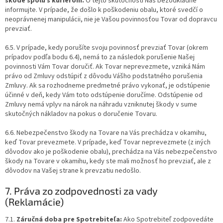
škode spolu s kuriérom.
O tejto skutočnosti Nás bezodkladne
informujte. V prípade, že došlo k poškodeniu obalu, ktoré svedčí o
neoprávnenej manipulácii, nie je Vašou povinnosťou Tovar od dopravcu
prevziať.
6.5. V prípade, kedy porušíte svoju povinnosť prevziať Tovar (okrem
prípadov podľa bodu 6.4), nemá to za následok porušenie Našej
povinnosti Vám Tovar doručiť. Ak Tovar neprevezmete, vzniká Nám
právo od Zmluvy odstúpiť z dôvodu Vášho podstatného porušenia
Zmluvy. Ak sa rozhodneme predmetné právo vykonať, je odstúpenie
účinné v deň, kedy Vám toto odstúpenie doručíme. Odstúpenie od
Zmluvy nemá vplyv na nárok na náhradu vzniknutej škody v sume
skutočných nákladov na pokus o doručenie Tovaru.
6.6. Nebezpečenstvo škody na Tovare na Vás prechádza v okamihu,
keď Tovar prevezmete. V prípade, keď Tovar neprevezmete (z iných
dôvodov ako je poškodenie obalu), prechádza na Vás nebezpečenstvo
škody na Tovare v okamihu, kedy ste mali možnosť ho prevziať, ale z
dôvodov na Vašej strane k prevzatiu nedošlo.
7. Práva zo zodpovednosti za vady
(Reklamácie)
7.1.
Záručná doba pre Spotrebiteľa:
Ako Spotrebiteľ zodpovedáte