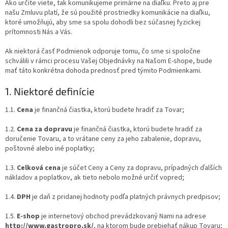
Ako určite viete, tak komunikujeme primárne na diaľku. Preto aj pre
našu Zmluvu platí, že sú použité prostriedky komunikácie na diaľku,
ktoré umožňujú, aby sme sa spolu dohodli bez súčasnej fyzickej
prítomnosti Nás a Vás.
Ak niektorá časť Podmienok odporuje tomu, čo sme si spoločne
schválili v rámci procesu Vašej Objednávky na Našom E-shope, bude
mať táto konkrétna dohoda prednosť pred týmito Podmienkami.
1. Niektoré definície
1.1.
Cena
je finančná čiastka, ktorú budete hradiť za Tovar;
1.2.
Cena za dopravu
je finančná čiastka, ktorú budete hradiť za
doručenie Tovaru, a to vrátane ceny za jeho zabalenie, dopravu,
poštovné alebo iné poplatky;
1.3.
Celková cena
je súčet Ceny a Ceny za dopravu, prípadných ďalších
nákladov a poplatkov, ak tieto nebolo možné určiť vopred;
1.4.
DPH
je daň z pridanej hodnoty podľa platných právnych predpisov;
1.5.
E-shop
je internetový obchod prevádzkovaný Nami na adrese
http://www.gastropro.sk/
, na ktorom bude prebiehať nákup Tovaru;