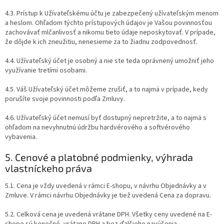
4.3. Prístup k Užívateľskému účtu je zabezpečený užívateľským menom
a heslom. Ohľadom týchto prístupových údajov je Vašou povinnosťou
zachovávať mlčanlivosť a nikomu tieto údaje neposkytovať. V prípade,
že dôjde k ich zneužitiu, nenesieme za to žiadnu zodpovednosť.
4.4. Užívateľský účet je osobný a nie ste teda oprávnený umožniť jeho
využívanie tretími osobami.
4.5. Váš Užívateľský účet môžeme zrušiť, a to najmä v prípade, kedy
porušíte svoje povinnosti podľa Zmluvy.
4.6. Užívateľský účet nemusí byť dostupný nepretržite, a to najmä s
ohľadom na nevyhnutnú údržbu hardvérového a softvérového
vybavenia.
5. Cenové a platobné podmienky, výhrada
vlastníckeho práva
5.1. Cena je vždy uvedená v rámci E-shopu, v návrhu Objednávky a v
Zmluve. V rámci návrhu Objednávky je tiež uvedená Cena za dopravu.
5.2. Celková cena je uvedená vrátane DPH. Všetky ceny uvedené na E-