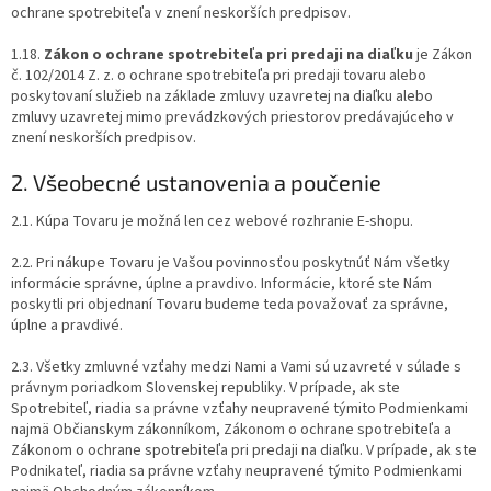
ochrane spotrebiteľa v znení neskorších predpisov.
1.18.
Zákon o ochrane spotrebiteľa pri predaji na diaľku
je Zákon
č. 102/2014 Z. z. o ochrane spotrebiteľa pri predaji tovaru alebo
poskytovaní služieb na základe zmluvy uzavretej na diaľku alebo
zmluvy uzavretej mimo prevádzkových priestorov predávajúceho v
znení neskorších predpisov.
2. Všeobecné ustanovenia a poučenie
2.1. Kúpa Tovaru je možná len cez webové rozhranie E-shopu.
2.2. Pri nákupe Tovaru je Vašou povinnosťou poskytnúť Nám všetky
informácie správne, úplne a pravdivo. Informácie, ktoré ste Nám
poskytli pri objednaní Tovaru budeme teda považovať za správne,
úplne a pravdivé.
2.3. Všetky zmluvné vzťahy medzi Nami a Vami sú uzavreté v súlade s
právnym poriadkom Slovenskej republiky. V prípade, ak ste
Spotrebiteľ, riadia sa právne vzťahy neupravené týmito Podmienkami
najmä Občianskym zákonníkom, Zákonom o ochrane spotrebiteľa a
Zákonom o ochrane spotrebiteľa pri predaji na diaľku. V prípade, ak ste
Podnikateľ, riadia sa právne vzťahy neupravené týmito Podmienkami