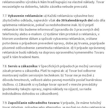
reklamovaného výrobku k Nám hradí kupujúci na vlastné náklady. Tovar
nezasielajte na dobierku, takáto zásielka nebude prevzatá.
7.7.
Vybavenie reklamácie:
a) Každú reklamáciu vybavíme bez
zbytočného odkladu, najneskôr však
do 30 kalendárnych dní
odo dňa
uplatnenia reklamácie, pokiaľ sa nedohodneme inak. b) O prijatí
reklamácie Vás budeme informovať (spravidla do 3 pracovných dní)
telefonicky alebo e-mailom. c) Vydáme Vám protokol o reklamácii, v
ktorom uvedieme dátum a spôsob vybavenia reklamácie, vrátane
potvrdenia o prípadnom prevedení opravy, dobe jej trvania, poprípade
písomné odôvodnenie zamietnutia reklamácie. d) V prípade oprávnenej
reklamácie budú náklady na dopravu opraveného/vymeneného Tovaru
späť k Vám hradené Nami.
7.8.
Servis u zákazníka:
V špecifických prípadoch je možný servisný
zásah priamo u zákazníka. Platí to najmä ak: a) Tovar bol odborne
montovaný naším servisným technikom. b) Tovar nie je možné z
dôvodu hmotnosti, veľkosti alebo pevnej montáže poslať kuriérskou
službou. c) Zákazník si vyžaduje tovar opraviť v mieste prevádzky
(podmienky takejto opravy, najmä náklady na výjazd, sa riadia
individuálnou dohodou so zákazníkom).
7.9.
Zapožičanie náhradného tovaru:
V prípade, že máme totožný
tovar skladom, prípadne jeho alternatívu, je možné po dobu reklamácie