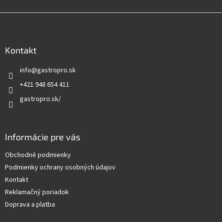
Z
á
p
ä
Kontakt
t
info
@
gastropro.sk
i
e
+421 948 654 411
gastropro.sk/
Informácie pre vás
Obchodné podmienky
Podmienky ochrany osobných údajov
Kontakt
Reklamačný poriadok
Doprava a platba