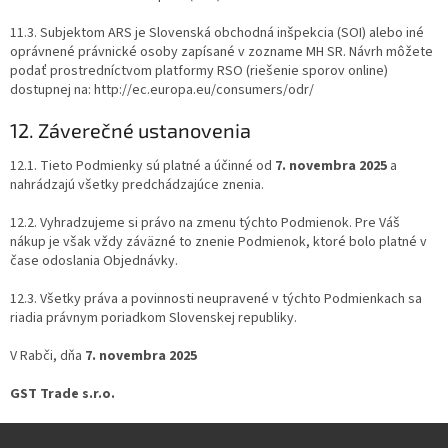
11.3. Subjektom ARS je Slovenská obchodná inšpekcia (SOI) alebo iné
oprávnené právnické osoby zapísané v zozname MH SR. Návrh môžete
podať prostredníctvom platformy RSO (riešenie sporov online)
dostupnej na: http://ec.europa.eu/consumers/odr/
12. Záverečné ustanovenia
12.1. Tieto Podmienky sú platné a účinné od
7. novembra 2025
a
nahrádzajú všetky predchádzajúce znenia.
12.2. Vyhradzujeme si právo na zmenu týchto Podmienok. Pre Váš
nákup je však vždy záväzné to znenie Podmienok, ktoré bolo platné v
čase odoslania Objednávky.
12.3. Všetky práva a povinnosti neupravené v týchto Podmienkach sa
riadia právnym poriadkom Slovenskej republiky.
V Rabči, dňa
7. novembra 2025
GST Trade s.r.o.