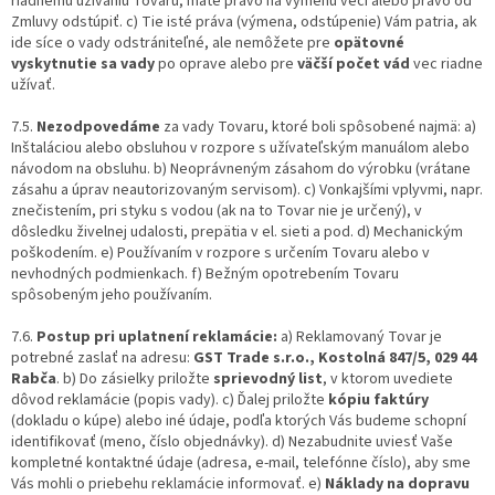
riadnemu užívaniu Tovaru, máte právo na výmenu veci alebo právo od
Zmluvy odstúpiť. c) Tie isté práva (výmena, odstúpenie) Vám patria, ak
ide síce o vady odstrániteľné, ale nemôžete pre
opätovné
vyskytnutie sa vady
po oprave alebo pre
väčší počet vád
vec riadne
užívať.
7.5.
Nezodpovedáme
za vady Tovaru, ktoré boli spôsobené najmä: a)
Inštaláciou alebo obsluhou v rozpore s užívateľským manuálom alebo
návodom na obsluhu. b) Neoprávneným zásahom do výrobku (vrátane
zásahu a úprav neautorizovaným servisom). c) Vonkajšími vplyvmi, napr.
znečistením, pri styku s vodou (ak na to Tovar nie je určený), v
dôsledku živelnej udalosti, prepätia v el. sieti a pod. d) Mechanickým
poškodením. e) Používaním v rozpore s určením Tovaru alebo v
nevhodných podmienkach. f) Bežným opotrebením Tovaru
spôsobeným jeho používaním.
7.6.
Postup pri uplatnení reklamácie:
a) Reklamovaný Tovar je
potrebné zaslať na adresu:
GST Trade s.r.o., Kostolná 847/5, 029 44
Rabča
. b) Do zásielky priložte
sprievodný list
, v ktorom uvediete
dôvod reklamácie (popis vady). c) Ďalej priložte
kópiu faktúry
(dokladu o kúpe) alebo iné údaje, podľa ktorých Vás budeme schopní
identifikovať (meno, číslo objednávky). d) Nezabudnite uviesť Vaše
kompletné kontaktné údaje (adresa, e-mail, telefónne číslo), aby sme
Vás mohli o priebehu reklamácie informovať. e)
Náklady na dopravu