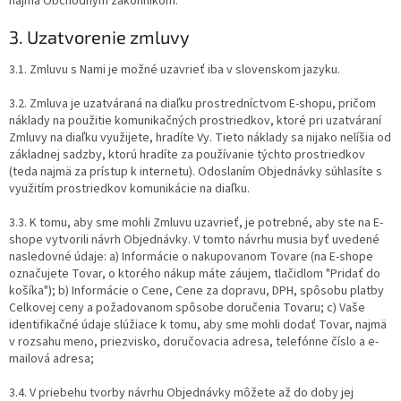
najmä Obchodným zákonníkom.
3. Uzatvorenie zmluvy
3.1. Zmluvu s Nami je možné uzavrieť iba v slovenskom jazyku.
3.2. Zmluva je uzatváraná na diaľku prostredníctvom E-shopu, pričom
náklady na použitie komunikačných prostriedkov, ktoré pri uzatváraní
Zmluvy na diaľku využijete, hradíte Vy. Tieto náklady sa nijako nelíšia od
základnej sadzby, ktorú hradíte za používanie týchto prostriedkov
(teda najmä za prístup k internetu). Odoslaním Objednávky súhlasíte s
využitím prostriedkov komunikácie na diaľku.
3.3. K tomu, aby sme mohli Zmluvu uzavrieť, je potrebné, aby ste na E-
shope vytvorili návrh Objednávky. V tomto návrhu musia byť uvedené
nasledovné údaje: a) Informácie o nakupovanom Tovare (na E-shope
označujete Tovar, o ktorého nákup máte záujem, tlačidlom "Pridať do
košíka"); b) Informácie o Cene, Cene za dopravu, DPH, spôsobu platby
Celkovej ceny a požadovanom spôsobe doručenia Tovaru; c) Vaše
identifikačné údaje slúžiace k tomu, aby sme mohli dodať Tovar, najmä
v rozsahu meno, priezvisko, doručovacia adresa, telefónne číslo a e-
mailová adresa;
3.4. V priebehu tvorby návrhu Objednávky môžete až do doby jej