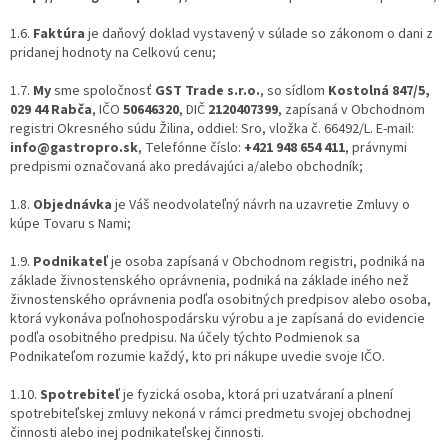
1.6.
Faktúra
je daňový doklad vystavený v súlade so zákonom o dani z
pridanej hodnoty na Celkovú cenu;
1.7.
My
sme spoločnosť
GST Trade s.r.o.
, so sídlom
Kostolná 847/5,
029 44 Rabča
, IČO
50646320
, DIČ
2120407399
, zapísaná v Obchodnom
registri Okresného súdu Žilina, oddiel: Sro, vložka č. 66492/L. E-mail:
info@gastropro.sk
, Telefónne číslo:
+421 948 654 411
, právnymi
predpismi označovaná ako predávajúci a/alebo obchodník;
1.8.
Objednávka
je Váš neodvolateľný návrh na uzavretie Zmluvy o
kúpe Tovaru s Nami;
1.9.
Podnikateľ
je osoba zapísaná v Obchodnom registri, podniká na
základe živnostenského oprávnenia, podniká na základe iného než
živnostenského oprávnenia podľa osobitných predpisov alebo osoba,
ktorá vykonáva poľnohospodársku výrobu a je zapísaná do evidencie
podľa osobitného predpisu. Na účely týchto Podmienok sa
Podnikateľom rozumie každý, kto pri nákupe uvedie svoje IČO.
1.10.
Spotrebiteľ
je fyzická osoba, ktorá pri uzatváraní a plnení
spotrebiteľskej zmluvy nekoná v rámci predmetu svojej obchodnej
činnosti alebo inej podnikateľskej činnosti.