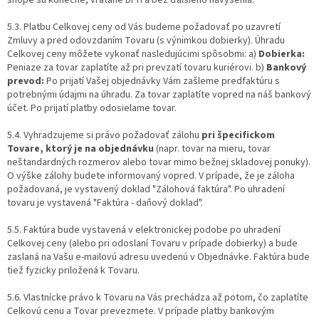
shope sú konečné, vrátane DPH a bez ďalšieho navýšenia.
5.3. Platbu Celkovej ceny od Vás budeme požadovať po uzavretí
Zmluvy a pred odovzdaním Tovaru (s výnimkou dobierky). Úhradu
Celkovej ceny môžete vykonať nasledujúcimi spôsobmi: a)
Dobierka:
Peniaze za tovar zaplatíte až pri prevzatí tovaru kuriérovi. b)
Bankový
prevod:
Po prijatí Vašej objednávky Vám zašleme predfaktúru s
potrebnými údajmi na úhradu. Za tovar zaplatíte vopred na náš bankový
účet. Po prijatí platby odosielame tovar.
5.4. Vyhradzujeme si právo požadovať zálohu
pri špecifickom
Tovare, ktorý je na objednávku
(napr. tovar na mieru, tovar
neštandardných rozmerov alebo tovar mimo bežnej skladovej ponuky).
O výške zálohy budete informovaný vopred. V prípade, že je záloha
požadovaná, je vystavený doklad "Zálohová faktúra". Po uhradení
tovaru je vystavená "Faktúra - daňový doklad".
5.5. Faktúra bude vystavená v elektronickej podobe po uhradení
Celkovej ceny (alebo pri odoslaní Tovaru v prípade dobierky) a bude
zaslaná na Vašu e-mailovú adresu uvedenú v Objednávke. Faktúra bude
tiež fyzicky priložená k Tovaru.
5.6. Vlastnícke právo k Tovaru na Vás prechádza až potom, čo zaplatíte
Celkovú cenu a Tovar prevezmete. V prípade platby bankovým