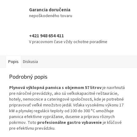
Garancia doručenia
nepoškodeného tovaru
+421 948 654 411
V pracovnom čase vždy ochotne poradíme
Popis
Diskusia
Podrobný popis
Plynová výklopná panvica s objemom 57 litrov
je navrhnutá
pre náročné prevádzky, ako sú veľkokapacitné reštaurácie,
hotely, nemocnice a cateringové spoločnosti, kde je potrebné
pripravovať veľké množstvo jedál. Vďaka vysokému výkonu 17
kW a plynulej regulácii teploty od 100 do 300 °C umožňuje
panvica efektívne vyprážanie, dusenie a prípravu rôznych
pokrmov. Toto
profesionálne gastro vybavenie
je kľúčové
pre efektívnu prevádzku.