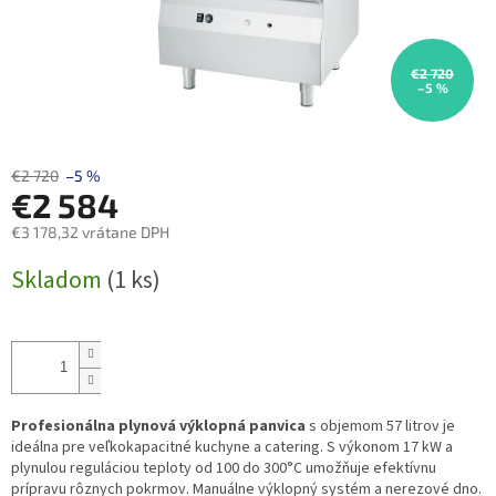
€2 720
–5 %
€2 720
–5 %
€2 584
€3 178,32 vrátane DPH
Jednotková
Skladom
(1 ks)
cena:
Profesionálna plynová výklopná panvica
s objemom 57 litrov je
ideálna pre veľkokapacitné kuchyne a catering. S výkonom 17 kW a
plynulou reguláciou teploty od 100 do 300°C umožňuje efektívnu
prípravu rôznych pokrmov. Manuálne výklopný systém a nerezové dno.