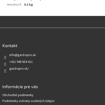
Hmotnosť
:
0.1 kg
Z
á
p
ä
Kontakt
t
info
@
gastropro.sk
i
e
+421 948 654 411
gastropro.sk/
Informácie pre vás
Obchodné podmienky
Podmienky ochrany osobných údajov