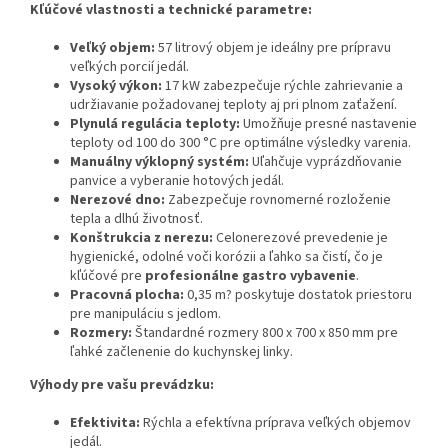
Kľúčové vlastnosti a technické parametre:
Veľký objem:
57 litrový objem je ideálny pre prípravu
veľkých porcií jedál.
Vysoký výkon:
17 kW zabezpečuje rýchle zahrievanie a
udržiavanie požadovanej teploty aj pri plnom zaťažení.
Plynulá regulácia teploty:
Umožňuje presné nastavenie
teploty od 100 do 300 °C pre optimálne výsledky varenia.
Manuálny výklopný systém:
Uľahčuje vyprázdňovanie
panvice a vyberanie hotových jedál.
Nerezové dno:
Zabezpečuje rovnomerné rozloženie
tepla a dlhú životnosť.
Konštrukcia z nerezu:
Celonerezové prevedenie je
hygienické, odolné voči korózii a ľahko sa čistí, čo je
kľúčové pre
profesionálne gastro vybavenie
.
Pracovná plocha:
0,35 m? poskytuje dostatok priestoru
pre manipuláciu s jedlom.
Rozmery:
Štandardné rozmery 800 x 700 x 850 mm pre
ľahké začlenenie do kuchynskej linky.
Výhody pre vašu prevádzku:
Efektivita:
Rýchla a efektívna príprava veľkých objemov
jedál.