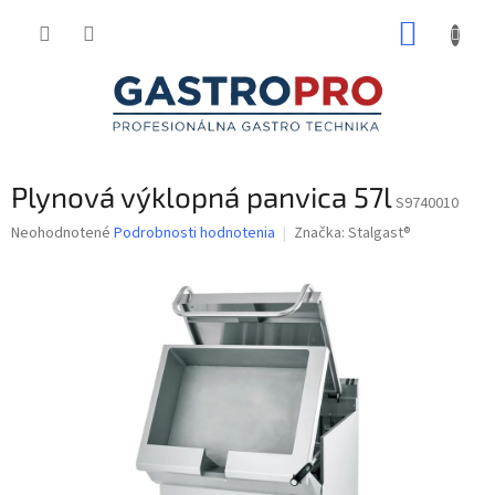
Prejsť
NÁKUP
na
obsah
KOŠÍK
Plynová výklopná panvica 57l
S9740010
Priemerné
Neohodnotené
Podrobnosti hodnotenia
Značka:
Stalgast®
hodnotenie
produktu
je
0,0
z
5
hviezdičiek.