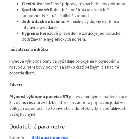
Flexibilita:
Možnosť prípravy rôznych druhov pokrmov.
Spoľahlivosť:
Robustná konštrukcia a kvalitné
komponenty zaručujú dlhú životnosť.
Jednoduchá obsluha:
Manuálny výklopný systém a
intuitívne ovládanie.
Hygiena:
Nerezové prevedenie zaručuje jednoduché
dodržiavanie hygienických noriem.
Inštalácia a údržba:
Plynová výklopná panvica vyžaduje pripojenie k plynovému
rozvodu. Nerezový povrch sa ľahko čistí bežnými čistiacimi
prostriedkami.
Záver:
Plynová výklopná panvica 57l
je nevyhnutným zariadením pre
každú
horeca
prevádzku, ktorá sa zaoberá prípravou jedál vo
veľkých objemoch. Je to investícia do efektivity a spoľahlivosti
vašej kuchyne.
Dodatočné parametre
Kategória
:
Sklápacie panvice