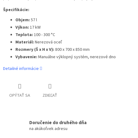
Špecifikácie:
Objem:
57 l
Výkon:
17 kW
Teplota:
100 - 300 °C
Materiál:
Nerezová oceľ
Rozmery (Š x H x V):
800 x 700 x 850 mm
Vybavenie:
Manuálne výklopný systém, nerezové dno
Detailné informácie
OPÝTAŤ SA
ZDIEĽAŤ
Doručenie do druhého dňa
na akúkoľvek adresu