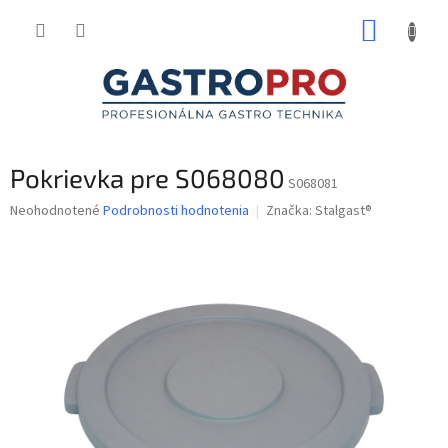
Prejsť
NÁKUP
na
obsah
KOŠÍK
Pokrievka pre S068080
S068081
Priemerné
Neohodnotené
Podrobnosti hodnotenia
Značka:
Stalgast®
hodnotenie
produktu
je
0,0
z
5
hviezdičiek.