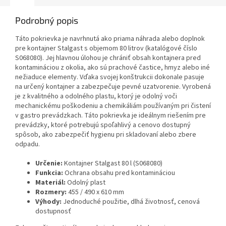
Podrobný popis
Táto pokrievka je navrhnutá ako priama náhrada alebo doplnok
pre kontajner Stalgast s objemom 80 litrov (katalógové číslo
S068080). Jej hlavnou úlohou je chrániť obsah kontajnera pred
kontamináciou z okolia, ako sú prachové častice, hmyz alebo iné
nežiaduce elementy. Vďaka svojej konštrukcii dokonale pasuje
na určený kontajner a zabezpečuje pevné uzatvorenie. Vyrobená
je z kvalitného a odolného plastu, ktorý je odolný voči
mechanickému poškodeniu a chemikáliám používaným pri čistení
v gastro prevádzkach. Táto pokrievka je ideálnym riešením pre
prevádzky, ktoré potrebujú spoľahlivý a cenovo dostupný
spôsob, ako zabezpečiť hygienu pri skladovaní alebo zbere
odpadu.
Určenie:
Kontajner Stalgast 80 l (S068080)
Funkcia:
Ochrana obsahu pred kontamináciou
Materiál:
Odolný plast
Rozmery:
455 / 490 x 610 mm
Výhody:
Jednoduché použitie, dlhá životnosť, cenová
dostupnosť