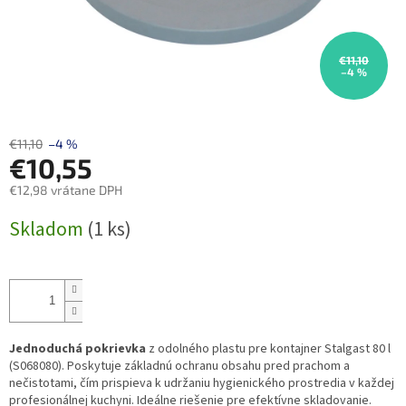
€11,10
–4 %
€11,10
–4 %
€10,55
€12,98 vrátane DPH
Jednotková
Skladom
(1 ks)
cena:
Jednoduchá pokrievka
z odolného plastu pre kontajner Stalgast 80 l
(S068080). Poskytuje základnú ochranu obsahu pred prachom a
nečistotami, čím prispieva k udržaniu hygienického prostredia v každej
profesionálnej kuchyni. Ideálne riešenie pre efektívne skladovanie.