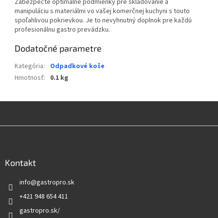
Zabezpečte optimálne podmienky pre skladovanie a
manipuláciu s materiálmi vo vašej komerčnej kuchyni s touto
spoľahlivou pokrievkou. Je to nevyhnutný doplnok pre každú
profesionálnu gastro prevádzku.
Dodatočné parametre
Kategória
:
Odpadkové koše
Hmotnosť
:
0.1 kg
Z
á
p
ä
Kontakt
t
info
@
gastropro.sk
i
e
+421 948 654 411
gastropro.sk/