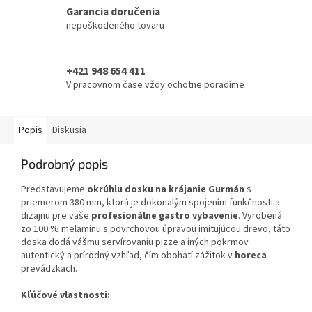
Garancia doručenia
nepoškodeného tovaru
+421 948 654 411
V pracovnom čase vždy ochotne poradíme
Popis
Diskusia
Podrobný popis
Predstavujeme
okrúhlu dosku na krájanie Gurmán
s
priemerom 380 mm, ktorá je dokonalým spojením funkčnosti a
dizajnu pre vaše
profesionálne gastro vybavenie
. Vyrobená
zo 100 % melamínu s povrchovou úpravou imitujúcou drevo, táto
doska dodá vášmu servírovaniu pizze a iných pokrmov
autentický a prírodný vzhľad, čím obohatí zážitok v
horeca
prevádzkach.
Kľúčové vlastnosti: