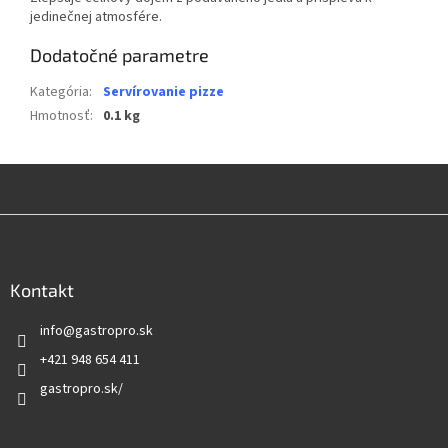
jedinečnej atmosfére.
Dodatočné parametre
Kategória
:
Servírovanie pizze
Hmotnosť
:
0.1 kg
Z
á
p
ä
Kontakt
t
info
@
gastropro.sk
i
e
+421 948 654 411
gastropro.sk/