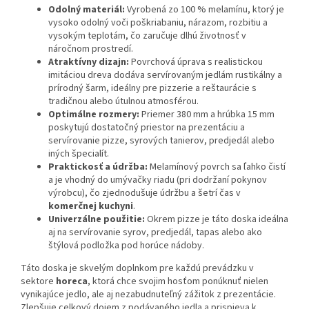
Odolný materiál:
Vyrobená zo 100 % melamínu, ktorý je
vysoko odolný voči poškriabaniu, nárazom, rozbitiu a
vysokým teplotám, čo zaručuje dlhú životnosť v
náročnom prostredí.
Atraktívny dizajn:
Povrchová úprava s realistickou
imitáciou dreva dodáva servírovaným jedlám rustikálny a
prírodný šarm, ideálny pre pizzerie a reštaurácie s
tradičnou alebo útulnou atmosférou.
Optimálne rozmery:
Priemer 380 mm a hrúbka 15 mm
poskytujú dostatočný priestor na prezentáciu a
servírovanie pizze, syrových tanierov, predjedál alebo
iných špecialít.
Praktickosť a údržba:
Melamínový povrch sa ľahko čistí
a je vhodný do umývačky riadu (pri dodržaní pokynov
výrobcu), čo zjednodušuje údržbu a šetrí čas v
komerčnej kuchyni
.
Univerzálne použitie:
Okrem pizze je táto doska ideálna
aj na servírovanie syrov, predjedál, tapas alebo ako
štýlová podložka pod horúce nádoby.
Táto doska je skvelým doplnkom pre každú prevádzku v
sektore
horeca
, ktorá chce svojim hosťom ponúknuť nielen
vynikajúce jedlo, ale aj nezabudnuteľný zážitok z prezentácie.
Zlepšuje celkový dojem z podávaného jedla a prispieva k