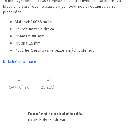
15 mm, vyrobená zo 100 % melamínu s atraktívnou imitáciou dreva.
Ideálna na servírovanie pizze a iných pokrmov v reštauráciách a
pizzeriách.
Materiál: 100 % melamín
Povrch: Imitácia dreva
Priemer: 380 mm
Hrúbka: 15 mm
Použitie: Servírovanie pizze a iných pokrmov
Detailné informácie
OPÝTAŤ SA
ZDIEĽAŤ
Doručenie do druhého dňa
na akúkoľvek adresu