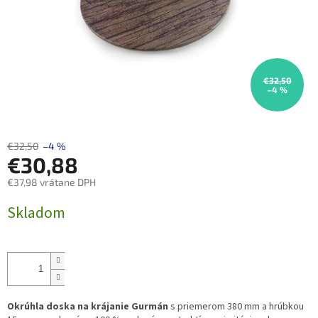
€32,50
–4 %
€32,50
–4 %
€30,88
€37,98 vrátane DPH
Jednotková
Skladom
cena:
Okrúhla doska na krájanie Gurmán
s priemerom 380 mm a hrúbkou