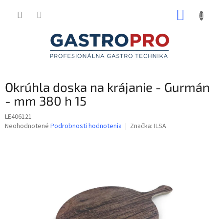
Prejsť
NÁKUP
na
obsah
KOŠÍK
Okrúhla doska na krájanie - Gurmán
- mm 380 h 15
LE406121
Priemerné
Neohodnotené
Podrobnosti hodnotenia
Značka:
ILSA
hodnotenie
produktu
je
0,0
z
5
hviezdičiek.