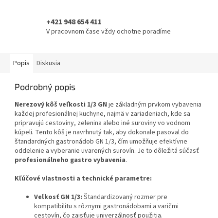
+421 948 654 411
V pracovnom čase vždy ochotne poradíme
Popis
Diskusia
Podrobný popis
Nerezový kôš veľkosti 1/3 GN
je základným prvkom vybavenia
každej profesionálnej kuchyne, najmä v zariadeniach, kde sa
pripravujú cestoviny, zelenina alebo iné suroviny vo vodnom
kúpeli. Tento kôš je navrhnutý tak, aby dokonale pasoval do
štandardných gastronádob GN 1/3, čím umožňuje efektívne
oddelenie a vyberanie uvarených surovín. Je to dôležitá súčasť
profesionálneho gastro vybavenia
.
Kľúčové vlastnosti a technické parametre:
Veľkosť GN 1/3:
Štandardizovaný rozmer pre
kompatibilitu s rôznymi gastronádobami a varičmi
cestovín, čo zaisťuje univerzálnosť použitia.