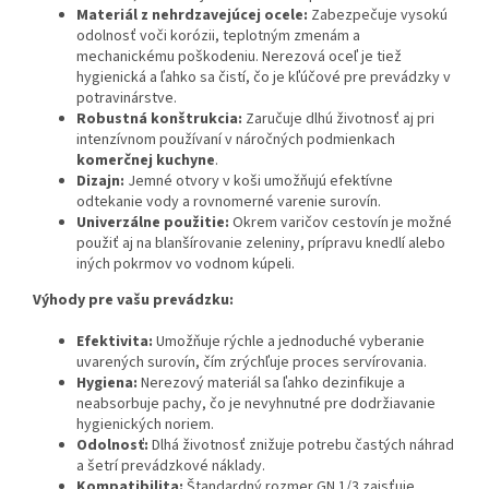
Materiál z nehrdzavejúcej ocele:
Zabezpečuje vysokú
odolnosť voči korózii, teplotným zmenám a
mechanickému poškodeniu. Nerezová oceľ je tiež
hygienická a ľahko sa čistí, čo je kľúčové pre prevádzky v
potravinárstve.
Robustná konštrukcia:
Zaručuje dlhú životnosť aj pri
intenzívnom používaní v náročných podmienkach
komerčnej kuchyne
.
Dizajn:
Jemné otvory v koši umožňujú efektívne
odtekanie vody a rovnomerné varenie surovín.
Univerzálne použitie:
Okrem varičov cestovín je možné
použiť aj na blanšírovanie zeleniny, prípravu knedlí alebo
iných pokrmov vo vodnom kúpeli.
Výhody pre vašu prevádzku:
Efektivita:
Umožňuje rýchle a jednoduché vyberanie
uvarených surovín, čím zrýchľuje proces servírovania.
Hygiena:
Nerezový materiál sa ľahko dezinfikuje a
neabsorbuje pachy, čo je nevyhnutné pre dodržiavanie
hygienických noriem.
Odolnosť:
Dlhá životnosť znižuje potrebu častých náhrad
a šetrí prevádzkové náklady.
Kompatibilita:
Štandardný rozmer GN 1/3 zaisťuje