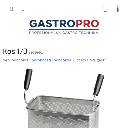
Prejsť
NÁKUP
na
obsah
KOŠÍK
Kos 1/3
S979992
Priemerné
Neohodnotené
Podrobnosti hodnotenia
Značka:
Stalgast®
hodnotenie
produktu
je
0,0
z
5
hviezdičiek.