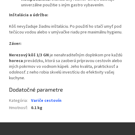
univerzálne použitie s iným gastro vybavením.
Inštalácia a údržba:
Kôš nevyžaduje žiadnu inštaláciu. Po použití ho stačí umyť pod
tečúcou vodou alebo v umývačke riadu pre maximálnu hygienu.
Záver:
Nerezový kôš 1/3 GN
je nenahraditeľným doplnkom pre každú
horeca
prevádzku, ktorá sa zaoberá prípravou cestovín alebo
iných pokrmov vo vodnom kúpeli. Jeho kvalita, praktickosť a
odolnosť z neho robia skvelú investíciu do efektivity vašej
kuchyne.
Dodatočné parametre
Kategória
:
Variče cestovín
Hmotnosť
:
0.1 kg