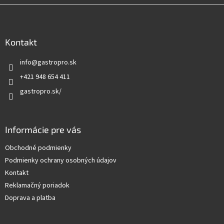
Z
á
p
ä
Kontakt
t
info
@
gastropro.sk
i
e
+421 948 654 411
gastropro.sk/
Informácie pre vás
Obchodné podmienky
Podmienky ochrany osobných údajov
Kontakt
Reklamačný poriadok
Doprava a platba