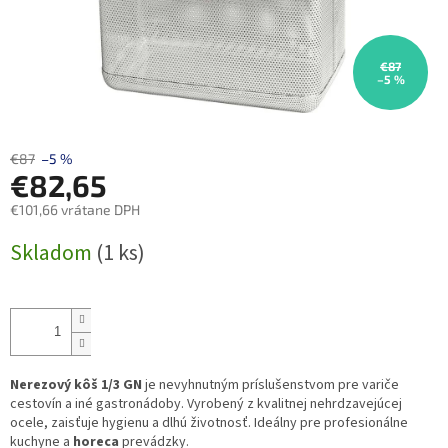
€87
–5 %
€87
–5 %
€82,65
€101,66 vrátane DPH
Jednotková
Skladom
(1 ks)
cena:
Nerezový kôš 1/3 GN
je nevyhnutným príslušenstvom pre variče
cestovín a iné gastronádoby. Vyrobený z kvalitnej nehrdzavejúcej
ocele, zaisťuje hygienu a dlhú životnosť. Ideálny pre profesionálne
kuchyne a
horeca
prevádzky.