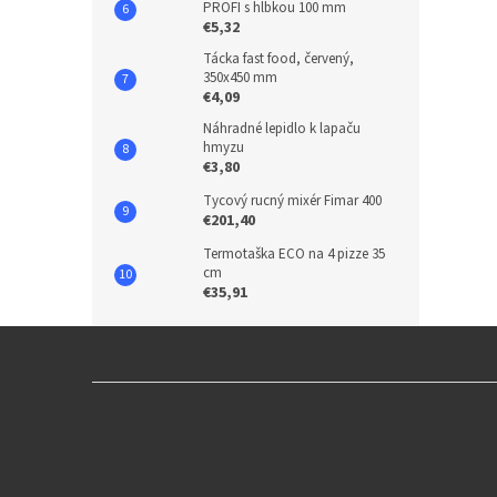
PROFI s hĺbkou 100 mm
€5,32
Tácka fast food, červený,
350x450 mm
€4,09
Náhradné lepidlo k lapaču
hmyzu
€3,80
Tycový rucný mixér Fimar 400
€201,40
Termotaška ECO na 4 pizze 35
cm
€35,91
Z
á
p
ä
t