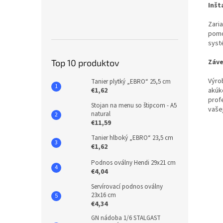
Inšt
Zari
pomo
syst
Top 10 produktov
Záve
Výro
Tanier plytký „EBRO“ 25,5 cm
€1,62
akúk
prof
Stojan na menu so štipcom - A5
vaše
natural
€11,59
Tanier hlboký „EBRO“ 23,5 cm
€1,62
Podnos oválny Hendi 29x21 cm
€4,04
Servírovací podnos oválny
23x16 cm
€4,34
GN nádoba 1/6 STALGAST