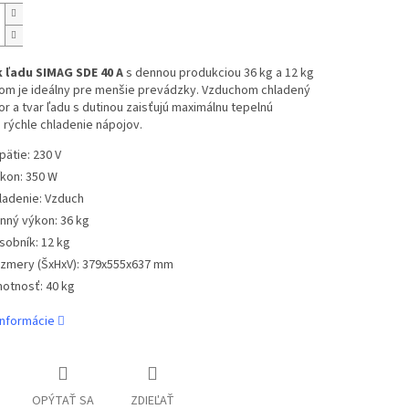
 ľadu SIMAG SDE 40 A
s dennou produkciou 36 kg a 12 kg
om je ideálny pre menšie prevádzky. Vzduchom chladený
 a tvar ľadu s dutinou zaisťujú maximálnu tepelnú
rýchle chladenie nápojov.
pätie: 230 V
íkon: 350 W
ladenie: Vzduch
nný výkon: 36 kg
sobník: 12 kg
zmery (ŠxHxV): 379x555x637 mm
otnosť: 40 kg
informácie
OPÝTAŤ SA
ZDIEĽAŤ