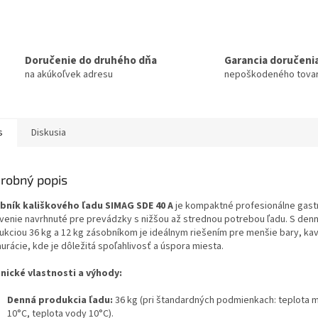
Doručenie do druhého dňa
Garancia doručeni
na akúkoľvek adresu
nepoškodeného tova
s
Diskusia
robný popis
bník kališkového ľadu SIMAG SDE 40 A
je kompaktné profesionálne gast
venie navrhnuté pre prevádzky s nižšou až strednou potrebou ľadu. S den
ukciou 36 kg a 12 kg zásobníkom je ideálnym riešením pre menšie bary, kav
urácie, kde je dôležitá spoľahlivosť a úspora miesta.
nické vlastnosti a výhody:
Denná produkcia ľadu:
36 kg (pri štandardných podmienkach: teplota m
10°C, teplota vody 10°C).