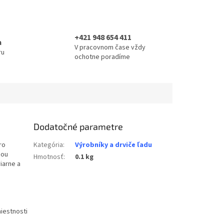
+421 948 654 411
a
V pracovnom čase vždy
ru
ochotne poradíme
Dodatočné parametre
ro
Kategória
:
Výrobníky a drviče ľadu
nou
Hmotnosť
:
0.1 kg
iarne a
iestnosti