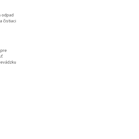
na odpad
 čistiaci
 pre
sť
prevádzku