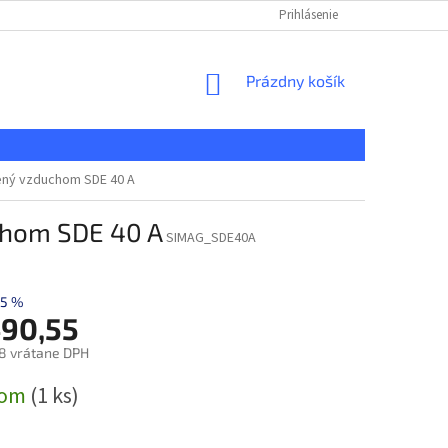
KONTAKT
REKLAMAČNÝ PORIADOK
Prihlásenie
DOPRAVA A PLATBA
NÁKUPNÝ
Prázdny košík
KOŠÍK
dený vzduchom SDE 40 A
chom SDE 40 A
SIMAG_SDE40A
5 %
490,55
8 vrátane DPH
ová
dom
(1 ks)