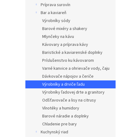
Príprava surovín
Bar a kaviareň
Výrobníky sódy
Barové mixéry a shakery
Mlynčeky na kávu
Kávovary a príprava kávy
Baristické a kaviarenské doplnky
Príslušenstvo ku kávovarom
Varné kanvice a ohrievače vody, čaju
Dávkovače nápojov a čeriče
Výrobníky a drviče ľadu
Výrobníky ľadovej drte a granitory
Odšťavovače a lisy na citrusy
Vínotéky a humidory
Barové náradie a doplnky
Chladenie pre bary
Kuchynský riad