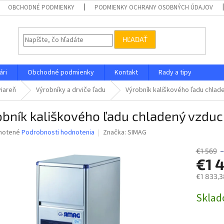
OBCHODNÉ PODMIENKY
PODMIENKY OCHRANY OSOBNÝCH ÚDAJOV
HĽADAŤ
ári
Obchodné podmienky
Kontakt
Rady a tipy
viareň
Výrobníky a drviče ľadu
Výrobník kališkového ľadu chla
obník kališkového ľadu chladený vzdu
né
notené
Podrobnosti hodnotenia
Značka:
SIMAG
nie
u
€1 569
–
€1 
€1 833,3
Jednotk
Skla
iek.
cena: