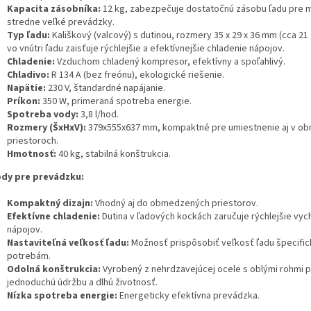
Kapacita zásobníka:
12 kg, zabezpečuje dostatočnú zásobu ľadu pre 
stredne veľké prevádzky.
Typ ľadu:
Kališkový (valcový) s dutinou, rozmery 35 x 29 x 36 mm (cca 21 
vo vnútri ľadu zaisťuje rýchlejšie a efektívnejšie chladenie nápojov.
Chladenie:
Vzduchom chladený kompresor, efektívny a spoľahlivý.
Chladivo:
R 134 A (bez freónu), ekologické riešenie.
Napätie:
230 V, štandardné napájanie.
Príkon:
350 W, primeraná spotreba energie.
Spotreba vody:
3,8 l/hod.
Rozmery (ŠxHxV):
379x555x637 mm, kompaktné pre umiestnenie aj v o
priestoroch.
Hmotnosť:
40 kg, stabilná konštrukcia.
dy pre prevádzku:
Kompaktný dizajn:
Vhodný aj do obmedzených priestorov.
Efektívne chladenie:
Dutina v ľadových kockách zaručuje rýchlejšie vyc
nápojov.
Nastaviteľná veľkosť ľadu:
Možnosť prispôsobiť veľkosť ľadu špecifi
potrebám.
Odolná konštrukcia:
Vyrobený z nehrdzavejúcej ocele s oblými rohmi 
jednoduchú údržbu a dlhú životnosť.
Nízka spotreba energie:
Energeticky efektívna prevádzka.