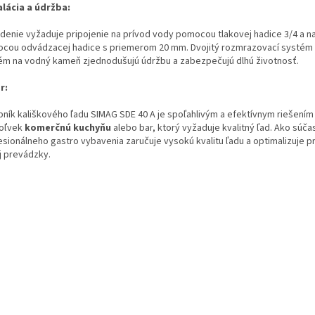
alácia a údržba:
adenie vyžaduje pripojenie na prívod vody pomocou tlakovej hadice 3/4 a 
cou odvádzacej hadice s priemerom 20 mm. Dvojitý rozmrazovací systém a
ém na vodný kameň zjednodušujú údržbu a zabezpečujú dlhú životnosť.
r:
bník kališkového ľadu SIMAG SDE 40 A je spoľahlivým a efektívnym riešením
oľvek
komerčnú kuchyňu
alebo bar, ktorý vyžaduje kvalitný ľad. Ako súča
esionálneho gastro vybavenia zaručuje vysokú kvalitu ľadu a optimalizuje 
j prevádzky.