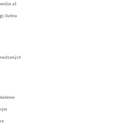
menšie až
g). Dutina
bmedzených
hladenie
ckým
pre