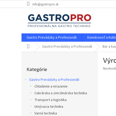
Prejsť
info@gastropro.sk
na
obsah
Gastro Prevádzky a Profesionáli
Domácnosť a Kulin
Domov
Gastro Prevádzky a Profesionáli
Bar a ka
B
Výr
o
Preskočiť
č
Priemer
Neohod
Kategórie
kategórie
n
hodnote
ý
produkt
Gastro Prevádzky a Profesionáli
p
je
Chladenie a mrazenie
0,0
a
z
Cukrárska a zmrzlinárska technika
n
5
e
Transport a logistika
hviezdič
l
Umývacia technika
Varná technika