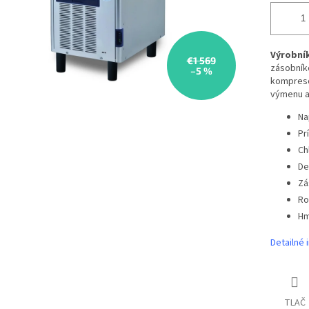
Výrobník
€1 569
zásobník
–5 %
kompresor
výmenu a 
Na
Pr
Ch
De
Zá
Ro
Hm
Detailné 
TLAČ