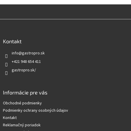
Z
á
p
ä
Kontakt
t
info
@
gastropro.sk
i
e
+421 948 654 411
gastropro.sk/
Informácie pre vás
Obchodné podmienky
Podmienky ochrany osobných údajov
Kontakt
Reklamačný poriadok