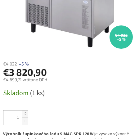
€4 022
–5 %
€4 022
–5 %
€3 820,90
€4 699,71 vrátane DPH
Jednotková
Skladom
(1 ks)
cena:
Výrobník šupinkového ľadu SIMAG SPR 120 W
je vysoko výkonné