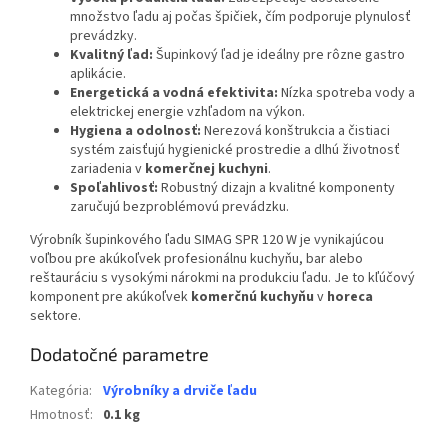
množstvo ľadu aj počas špičiek, čím podporuje plynulosť
prevádzky.
Kvalitný ľad:
Šupinkový ľad je ideálny pre rôzne gastro
aplikácie.
Energetická a vodná efektivita:
Nízka spotreba vody a
elektrickej energie vzhľadom na výkon.
Hygiena a odolnosť:
Nerezová konštrukcia a čistiaci
systém zaisťujú hygienické prostredie a dlhú životnosť
zariadenia v
komerčnej kuchyni
.
Spoľahlivosť:
Robustný dizajn a kvalitné komponenty
zaručujú bezproblémovú prevádzku.
Výrobník šupinkového ľadu SIMAG SPR 120 W je vynikajúcou
voľbou pre akúkoľvek profesionálnu kuchyňu, bar alebo
reštauráciu s vysokými nárokmi na produkciu ľadu. Je to kľúčový
komponent pre akúkoľvek
komerčnú kuchyňu
v
horeca
sektore.
Dodatočné parametre
Kategória
:
Výrobníky a drviče ľadu
Hmotnosť
:
0.1 kg