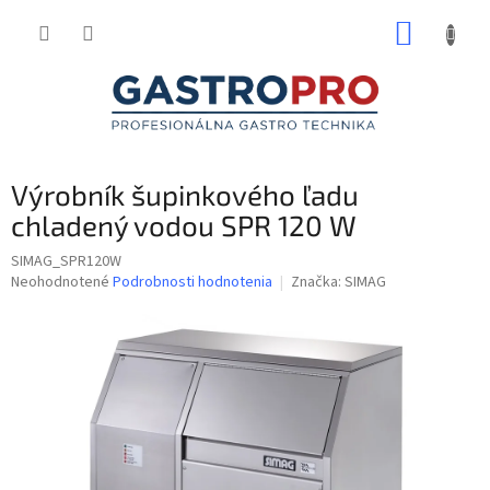
Prejsť
NÁKUP
na
obsah
KOŠÍK
Výrobník šupinkového ľadu
chladený vodou SPR 120 W
SIMAG_SPR120W
Priemerné
Neohodnotené
Podrobnosti hodnotenia
Značka:
SIMAG
hodnotenie
produktu
je
0,0
z
5
hviezdičiek.