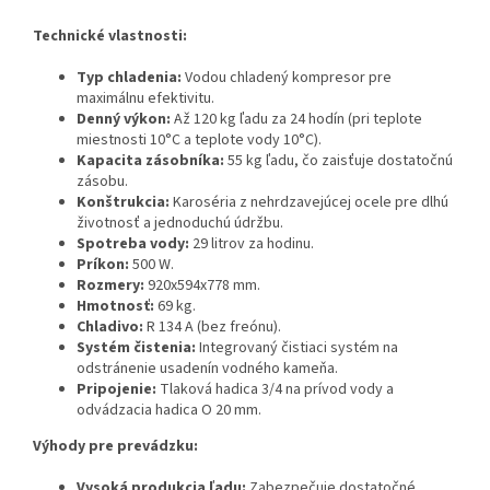
Technické vlastnosti:
Typ chladenia:
Vodou chladený kompresor pre
maximálnu efektivitu.
Denný výkon:
Až 120 kg ľadu za 24 hodín (pri teplote
miestnosti 10°C a teplote vody 10°C).
Kapacita zásobníka:
55 kg ľadu, čo zaisťuje dostatočnú
zásobu.
Konštrukcia:
Karoséria z nehrdzavejúcej ocele pre dlhú
životnosť a jednoduchú údržbu.
Spotreba vody:
29 litrov za hodinu.
Príkon:
500 W.
Rozmery:
920x594x778 mm.
Hmotnosť:
69 kg.
Chladivo:
R 134 A (bez freónu).
Systém čistenia:
Integrovaný čistiaci systém na
odstránenie usadenín vodného kameňa.
Pripojenie:
Tlaková hadica 3/4 na prívod vody a
odvádzacia hadica O 20 mm.
Výhody pre prevádzku:
Vysoká produkcia ľadu:
Zabezpečuje dostatočné