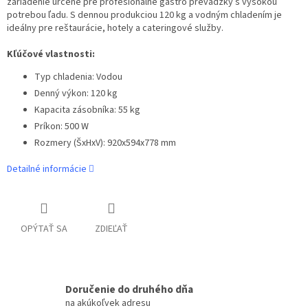
zariadenie určené pre profesionálne gastro prevádzky s vysokou
potrebou ľadu. S dennou produkciou 120 kg a vodným chladením je
ideálny pre reštaurácie, hotely a cateringové služby.
Kľúčové vlastnosti:
Typ chladenia: Vodou
Denný výkon: 120 kg
Kapacita zásobníka: 55 kg
Príkon: 500 W
Rozmery (ŠxHxV): 920x594x778 mm
Detailné informácie
OPÝTAŤ SA
ZDIEĽAŤ
Doručenie do druhého dňa
na akúkoľvek adresu