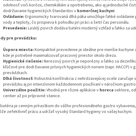
odolnosť voči korózii, chemikáliám a opotrebeniu, ako aj jednoduché čist
dodržiavanie hygienických štandardov v
komerčnej kuchyni
.
Ovládanie:
Ergonomicky tvarovaná dlhá páka umožňuje ľahké ovládanie 
vody a teploty, čo prispieva k pohodliu pri práci a šetrí čas personálu.
Prevedenie:
Lesklý povrch dodáva batérii moderný vzhľad a ľahko sa udr
dy pre prevádzku:
Úspora miesta:
Kompaktné prevedenie je ideálne pre menšie kuchyne 
kde je potrebné maximalizovať pracovný priestor okolo drezu.
Hygienické riešenie:
Nerezový povrch je neporézny a ľahko sa dezinfikuj
kľúčové pre dodržiavanie prísnych hygienických noriem (napr. HACCP) v 
prevádzkach.
Dlhá životnosť:
Robustná konštrukcia z nehrdzavejúcej ocele zaručuje s
prevádzku aj pri intenzívnom každodennom používaní v náročnom gastro 
Univerzálne použitie:
Vhodná pre rôzne aplikácie v
horeca
sektore, od
centier až po prípravné stanice.
 batéria je cenným prírastkom do vášho profesionálneho gastro vybavenia
že zefektívniť prácu a udržať vysoký štandard hygieny vo vašej kuchyni.