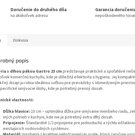
Doručenie do druhého dňa
Garancia doručeni
na akúkoľvek adresu
nepoškodeného tova
s
Diskusia
robný popis
ria s dlhou pákou Gastro 23 cm
predstavuje praktické a spoľahlivé rieš
oľvek komerčnú kuchyňu, kde je dôležitá efektivita a hygiena. Jej kompak
nkčný dizajn ju robia ideálnou voľbou pre prevádzky s obmedzeným priest
špecifické umývacie úlohy, kde je potrebný presný dosah.
nické vlastnosti:
Dĺžka hlavice:
23 cm – optimálna dĺžka pre umývanie menšieho riadu, zel
iných potrieb v kuchyni, kde nie je potrebný extra dlhý dosah.
Pripojenie:
Štandardné 1/2 pripojenie pre jednoduchú a rýchlu inštaláciu
existujúcich vodovodných systémov.
Materiál:
Vyrobená z kvalitnej nehrdzavejúcej ocele, ktorá zaručuje vys