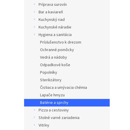
Príprava surovín
Bar a kaviareň
Kuchynský riad
Kuchynské náradie
Hygiena a sanitácia
Príslušenstvo k drezom
Ochranné pomôcky
Vedrá a nádoby
Odpadkové koše
Popolníky
Sterilizátory
Čistiaca a umývacia chémia
Lapače hmyzu
Batérie a sprchy
Pizza a cestoviny
Stolné varné zariadenia
Vitríny