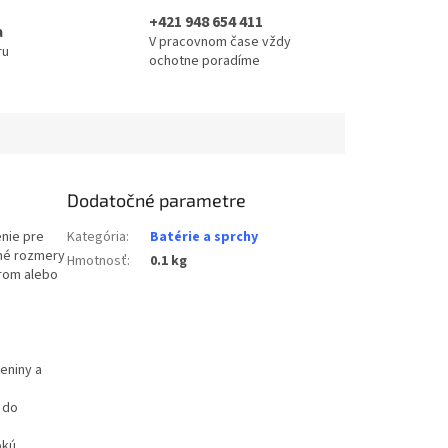
+421 948 654 411
a
V pracovnom čase vždy
ru
ochotne poradíme
Dodatočné parametre
enie pre
Kategória
:
Batérie a sprchy
tné rozmery
Hmotnosť
:
0.1 kg
orom alebo
eniny a
 do
okú