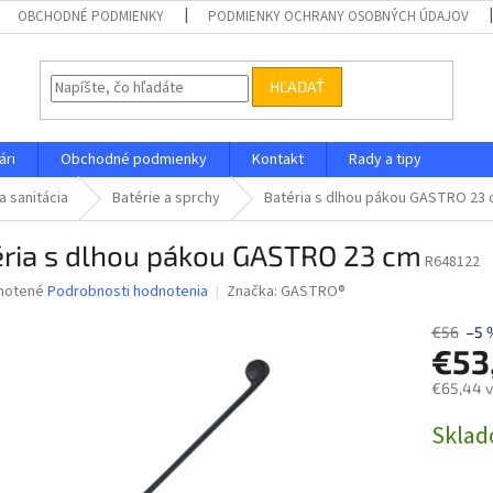
OBCHODNÉ PODMIENKY
PODMIENKY OCHRANY OSOBNÝCH ÚDAJOV
HĽADAŤ
ári
Obchodné podmienky
Kontakt
Rady a tipy
a sanitácia
Batérie a sprchy
Batéria s dlhou pákou GASTRO 23
éria s dlhou pákou GASTRO 23 cm
R648122
né
notené
Podrobnosti hodnotenia
Značka:
GASTRO®
nie
u
€56
–5 
€53
€65,44 
Jednotk
Skla
iek.
cena: