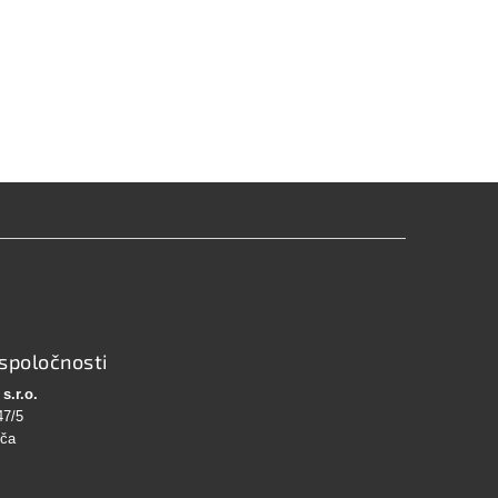
spoločnosti
s.r.o.
47/5
bča