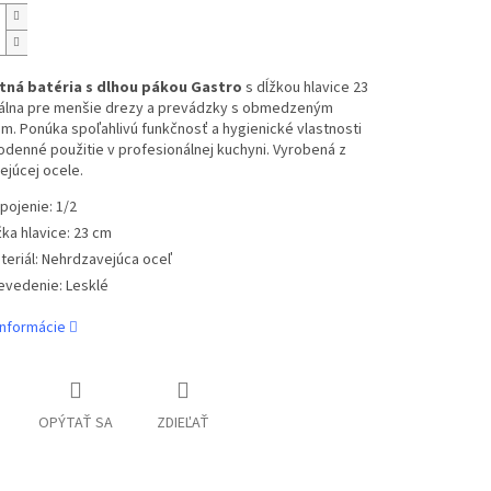
ná batéria s dlhou pákou Gastro
s dĺžkou hlavice 23
eálna pre menšie drezy a prevádzky s obmedzeným
m. Ponúka spoľahlivú funkčnosť a hygienické vlastnosti
denné použitie v profesionálnej kuchyni. Vyrobená z
ejúcej ocele.
ipojenie: 1/2
žka hlavice: 23 cm
teriál: Nehrdzavejúca oceľ
evedenie: Lesklé
informácie
OPÝTAŤ SA
ZDIEĽAŤ