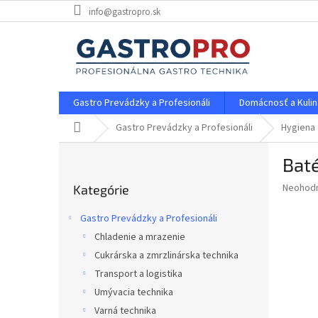
Prejsť
info@gastropro.sk
na
obsah
Gastro Prevádzky a Profesionáli
Domácnosť a Kulin
Domov
Gastro Prevádzky a Profesionáli
Hygiena 
B
Bat
o
Preskočiť
č
Priemer
Neohod
Kategórie
kategórie
n
hodnote
ý
produkt
Gastro Prevádzky a Profesionáli
p
je
Chladenie a mrazenie
0,0
a
z
Cukrárska a zmrzlinárska technika
n
5
e
Transport a logistika
hviezdič
l
Umývacia technika
Varná technika