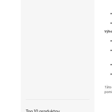
Výho
Táto
pomô
Top 10 produktov