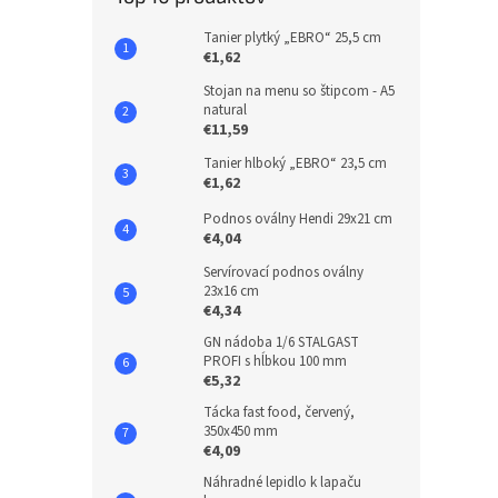
Tanier plytký „EBRO“ 25,5 cm
€1,62
Stojan na menu so štipcom - A5
natural
€11,59
Tanier hlboký „EBRO“ 23,5 cm
€1,62
Podnos oválny Hendi 29x21 cm
€4,04
Servírovací podnos oválny
23x16 cm
€4,34
GN nádoba 1/6 STALGAST
PROFI s hĺbkou 100 mm
€5,32
Tácka fast food, červený,
350x450 mm
€4,09
Náhradné lepidlo k lapaču