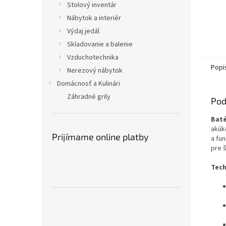
Stolový inventár
Nábytok a interiér
Výdaj jedál
Skladovanie a balenie
Vzduchotechnika
Popi
Nerezový nábytok
Domácnosť a Kulinári
Záhradné grily
Pod
Baté
akúk
Prijímame online platby
a fu
pre 
Tech