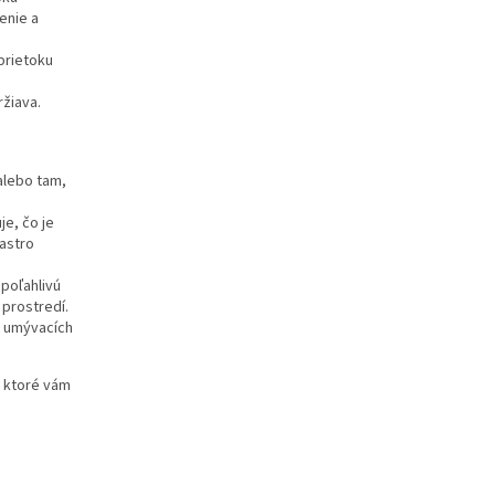
enie a
prietoku
žiava.
alebo tam,
e, čo je
gastro
poľahlivú
prostredí.
 umývacích
, ktoré vám