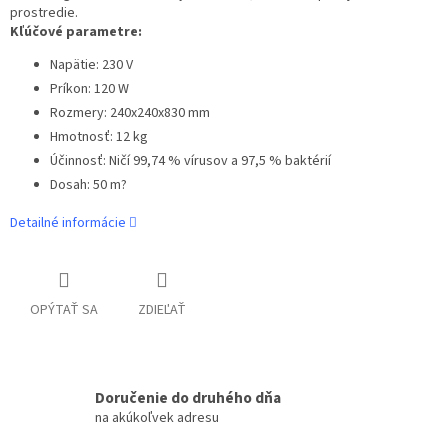
prostredie.
Kľúčové parametre:
Napätie: 230 V
Príkon: 120 W
Rozmery: 240x240x830 mm
Hmotnosť: 12 kg
Účinnosť: Ničí 99,74 % vírusov a 97,5 % baktérií
Dosah: 50 m?
Detailné informácie
OPÝTAŤ SA
ZDIEĽAŤ
Doručenie do druhého dňa
na akúkoľvek adresu