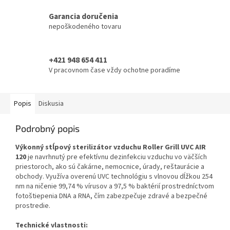
Garancia doručenia
nepoškodeného tovaru
+421 948 654 411
V pracovnom čase vždy ochotne poradíme
Popis
Diskusia
Podrobný popis
Výkonný stĺpový sterilizátor vzduchu Roller Grill UVC AIR
120
je navrhnutý pre efektívnu dezinfekciu vzduchu vo väčších
priestoroch, ako sú čakárne, nemocnice, úrady, reštaurácie a
obchody. Využíva overenú UVC technológiu s vlnovou dĺžkou 254
nm na ničenie 99,74 % vírusov a 97,5 % baktérií prostredníctvom
fotoštiepenia DNA a RNA, čím zabezpečuje zdravé a bezpečné
prostredie.
Technické vlastnosti: