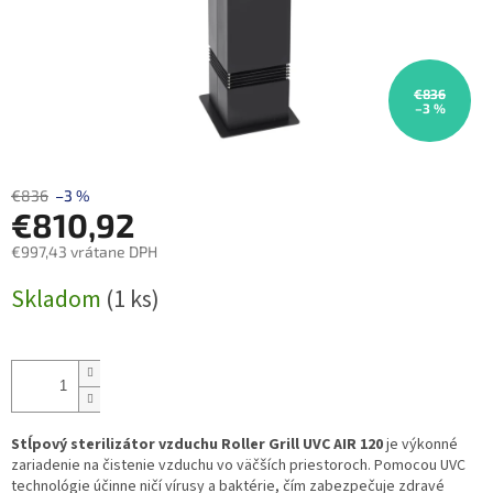
€836
–3 %
€836
–3 %
€810,92
€997,43 vrátane DPH
Jednotková
Skladom
(1 ks)
cena:
Stĺpový sterilizátor vzduchu Roller Grill UVC AIR 120
je výkonné
zariadenie na čistenie vzduchu vo väčších priestoroch. Pomocou UVC
technológie účinne ničí vírusy a baktérie, čím zabezpečuje zdravé