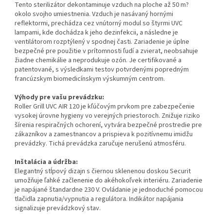
Tento sterilizátor dekontaminuje vzduch na ploche až 50 m?
okolo svojho umiestnenia. Vzduch je nasávaný hornými
reflektormi, prechádza cez vnútorný modul so štyrmi UVC
lampami, kde dochádza k jeho dezinfekcii, a následne je
ventilátorom rozptýlený v spodnej časti. Zariadenie je úplne
bezpečné pre použitie v prítomnosti ľudí a zvierat, neobsahuje
žiadne chemikálie a neprodukuje ozón. Je certifikované a
patentované, s výsledkami testov potvrdenými popredným
francúzskym biomedicínskym výskumným centrom.
Výhody pre vašu prevádzku:
Roller Grill UVC AIR 120 je kľúčovým prvkom pre zabezpečenie
vysokej úrovne hygieny vo verejných priestoroch. Znižuje riziko
šírenia respiračných ochorení, vytvára bezpečné prostredie pre
zákazníkov a zamestnancov a prispieva k pozitívnemu imidžu
prevádzky. Tichá prevádzka zaručuje nerušenú atmosféru.
Inštalácia a údržba:
Elegantný stĺpový dizajn s čiernou sklenenou doskou Securit
umožňuje ľahké začlenenie do akéhokoľvek interiéru. Zariadenie
je napájané štandardne 230 V. Ovládanie je jednoduché pomocou
tlačidla zapnutia/vypnutia a regulátora. Indikátor napájania
signalizuje prevádzkový stav.