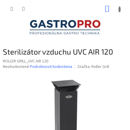
Prejsť
NÁKUP
na
obsah
KOŠÍK
Sterilizátor vzduchu UVC AIR 120
ROLLER GRILL_UVC AIR 120
Priemerné
Neohodnotené
Podrobnosti hodnotenia
Značka:
Roller Grill
hodnotenie
produktu
je
0,0
z
5
hviezdičiek.