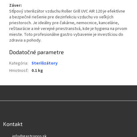
Záver:
Stĺpový sterilizátor vzduchu Roller Grill UVC AIR 120 je efektívne
a bezpečné riešenie pre dezinfekciu vzduchu vo veľkých
priestoroch. Je ideálny pre čakárne, nemocnice, kancelárie,
reštaurácie a iné verejné priestranstvá, kde je hygiena na prvom
mieste. Toto profesionálne gastro vybavenie je investíciou do
zdravia a pohody.
Dodatočné parametre
Kategória
:
Sterilizátory
Hmotnosť
:
0.1 kg
Z
á
p
ä
Kontakt
t
info
@
gastropro.sk