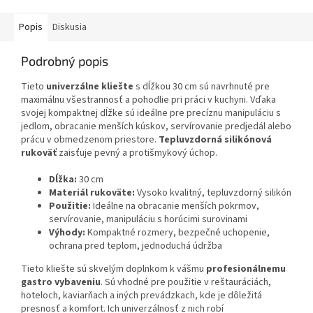
Popis
Diskusia
Podrobný popis
Tieto
univerzálne kliešte
s dĺžkou 30 cm sú navrhnuté pre
maximálnu všestrannosť a pohodlie pri práci v kuchyni. Vďaka
svojej kompaktnej dĺžke sú ideálne pre precíznu manipuláciu s
jedlom, obracanie menších kúskov, servírovanie predjedál alebo
prácu v obmedzenom priestore.
Tepluvzdorná silikónová
rukoväť
zaisťuje pevný a protišmykový úchop.
Dĺžka:
30 cm
Materiál rukoväte:
Vysoko kvalitný, tepluvzdorný silikón
Použitie:
Ideálne na obracanie menších pokrmov,
servírovanie, manipuláciu s horúcimi surovinami
Výhody:
Kompaktné rozmery, bezpečné uchopenie,
ochrana pred teplom, jednoduchá údržba
Tieto kliešte sú skvelým doplnkom k vášmu
profesionálnemu
gastro vybaveniu
. Sú vhodné pre použitie v reštauráciách,
hoteloch, kaviarňach a iných prevádzkach, kde je dôležitá
presnosť a komfort. Ich univerzálnosť z nich robí