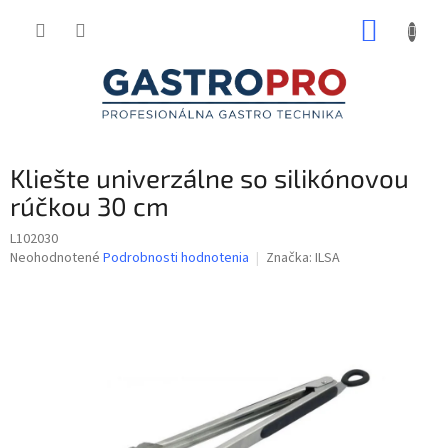
Prejsť
NÁKUP
na
obsah
KOŠÍK
Kliešte univerzálne so silikónovou
rúčkou 30 cm
L102030
Priemerné
Neohodnotené
Podrobnosti hodnotenia
Značka:
ILSA
hodnotenie
produktu
je
0,0
z
5
hviezdičiek.