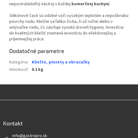
nepostrádateľný nástroj v každej
komerčnej kuchyni
.
Silikónové časti sú odolné voči vysokým teplotám a nepoškriabu
povrchy riadu. Kliešte sa ľahko čistia, či už ručne alebo v
umývačke riadu, čo zaisťuje vysokú úroveň hygieny. Investícia
do kvalitných klieští znamená investíciu do efektívnejšej a
príjemnejšej práce.
Dodatočné parametre
Kategória
:
Kliešte, pinzety a obracačky
Hmotnosť
:
0.1 kg
Z
á
p
ä
Kontakt
t
info
@
gastropro.sk
i