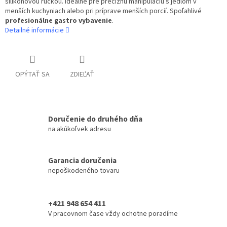
silikónovou rúčkou. Ideálne pre precíznu manipuláciu s jedlom v
menších kuchyniach alebo pri príprave menších porcií. Spoľahlivé
profesionálne gastro vybavenie
.
Detailné informácie
OPÝTAŤ SA
ZDIEĽAŤ
Doručenie do druhého dňa
na akúkoľvek adresu
Garancia doručenia
nepoškodeného tovaru
+421 948 654 411
V pracovnom čase vždy ochotne poradíme