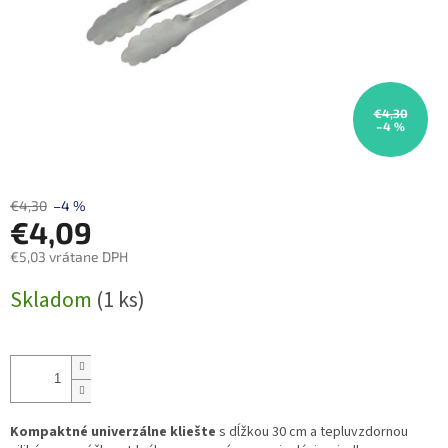
€4,30
–4 %
€4,30
–4 %
€4,09
€5,03 vrátane DPH
Jednotková
Skladom
(1 ks)
cena:
Kompaktné univerzálne kliešte
s dĺžkou 30 cm a tepluvzdornou