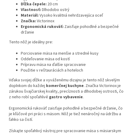
Dĺžka čepele:
20 cm
Vlastnosť:
Dlhodobo ostrý
Materiál:
Vysoko kvalitná nehrdzavejúca oceľ
Značka:
Victorinox
Ergonomická rukoväť:
Zaisťuje pohodlné a bezpečné
držanie
Tento nôž je ideálny pre:
Porciovanie mäsa na menšie a stredné kusy
Oddeľovanie mäsa od kostí
Prípravu mäsa na ďalšie spracovanie
Použitie v reštauráciách a hoteloch
Vďaka svojej dĺžke a vyváženému dizajnu je tento nôž skvelým
doplnkom do každej
komerčnej kuchyne
. Značka Victorinox je
zárukou švajčiarskej kvality, precíznosti a dlhodobej ostrosti, čo
z neho robí spoľahlivé
gastro vybavenie
.
Ergonomická rukoväť zaisťuje pohodlné a bezpečné držanie, čo
je kľúčové pri práci s mäsom. Nôž je tiež nenáročný na údržbu a
ľahko sa čistí.
Získajte spoľahlivý nástroj pre spracovanie mäsa s mäsiarskym