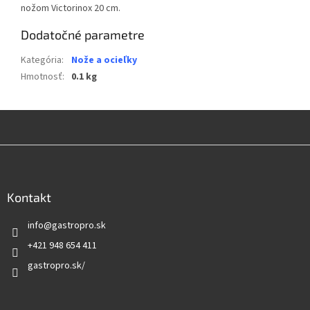
nožom Victorinox 20 cm.
Dodatočné parametre
Kategória
:
Nože a ocieľky
Hmotnosť
:
0.1 kg
Z
á
p
ä
Kontakt
t
info
@
gastropro.sk
i
e
+421 948 654 411
gastropro.sk/