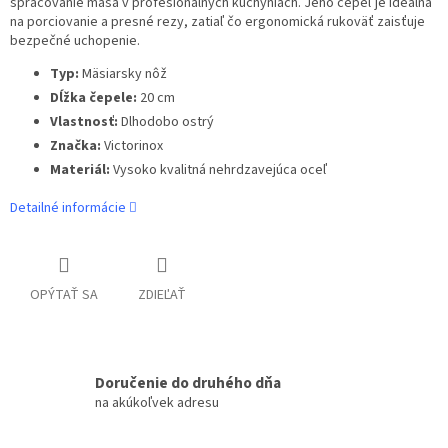
spracovanie mäsa v profesionálnych kuchyniach. Jeho čepeľ je ideálna
na porciovanie a presné rezy, zatiaľ čo ergonomická rukoväť zaisťuje
bezpečné uchopenie.
Typ:
Mäsiarsky nôž
Dĺžka čepele:
20 cm
Vlastnosť:
Dlhodobo ostrý
Značka:
Victorinox
Materiál:
Vysoko kvalitná nehrdzavejúca oceľ
Detailné informácie
OPÝTAŤ SA
ZDIEĽAŤ
Doručenie do druhého dňa
na akúkoľvek adresu