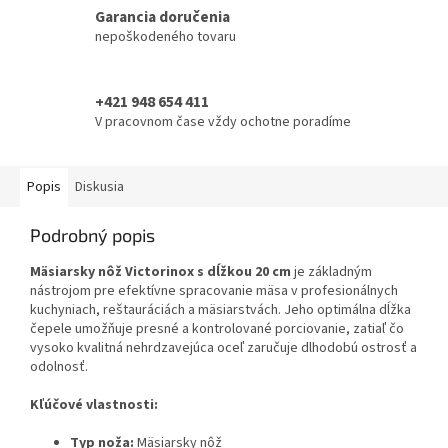
Garancia doručenia
nepoškodeného tovaru
+421 948 654 411
V pracovnom čase vždy ochotne poradíme
Popis
Diskusia
Podrobný popis
Mäsiarsky nôž Victorinox s dĺžkou 20 cm
je základným
nástrojom pre efektívne spracovanie mäsa v profesionálnych
kuchyniach, reštauráciách a mäsiarstvách. Jeho optimálna dĺžka
čepele umožňuje presné a kontrolované porciovanie, zatiaľ čo
vysoko kvalitná nehrdzavejúca oceľ zaručuje dlhodobú ostrosť a
odolnosť.
Kľúčové vlastnosti:
Typ noža:
Mäsiarsky nôž