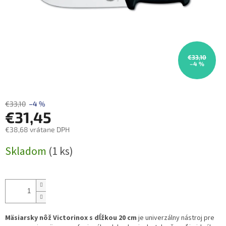
€33,10
–4 %
€33,10
–4 %
€31,45
€38,68 vrátane DPH
Jednotková
Skladom
(1 ks)
cena:
Mäsiarsky nôž Victorinox s dĺžkou 20 cm
je univerzálny nástroj pre