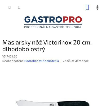
Prejsť
NÁKUP
na
obsah
KOŠÍK
Mäsiarsky nôž Victorinox 20 cm,
dlhodobo ostrý
V5.7403.20
Priemerné
Neohodnotené
Podrobnosti hodnotenia
Značka:
Victorinox
hodnotenie
produktu
je
0,0
z
5
hviezdičiek.