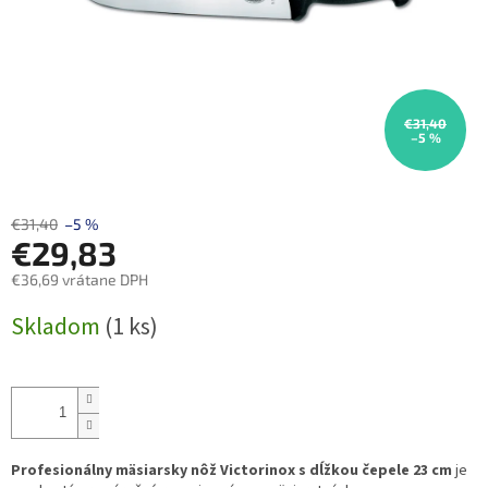
€31,40
–5 %
€31,40
–5 %
€29,83
€36,69 vrátane DPH
Jednotková
Skladom
(1 ks)
cena:
Profesionálny mäsiarsky nôž Victorinox s dĺžkou čepele 23 cm
je