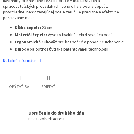
navrhnutý pre náročné rezacie práce v mäsiarstvách a
spracovateľských prevádzkach. Jeho dlhá a pevná čepeľ z
prvotriednej nehrdzavejúcej ocele zaručuje precízne a efektívne
porciovanie mäsa.
Dĺžka čepele:
23 cm
Materiál čepele:
Vysoko kvalitná nehrdzavejúca oceľ
Ergonomická rukoväť
pre bezpečné a pohodlné uchopenie
Dlhodobá ostrosť
vďaka patentovanej technológii
Detailné informácie
OPÝTAŤ SA
ZDIEĽAŤ
Doručenie do druhého dňa
na akúkoľvek adresu