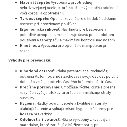
Materiál čepele:
Vyrobená z prvotriednej
nehrdzavejúcej ocele, ktorá zaručuje výnimočnú odolnosť
voči korózii a opotrebeniu.
Tvrdosť čepele:
Optimalizovaná pre dlhodobé udržanie
ostrosti pri intenzívnom používaní.
Ergonomická rukoväť:
Navrhnutá pre bezpečné a
pohodlné uchopenie, minimalizuje únavu pri dlhodobom
používaní a zabezpečuje maximálnu kontrolu nad nožom.
Hmotnosť:
Vyvážená pre optimálnu manipuláciu pri
rezaní.
Výhody pre prevádzku:
Dlhodobá ostrosť:
Vďaka patentovanej technológii
ostrenia Victorinox si nôž zachováva svoju ostrosť po dlhú
dobu, čo znižuje potrebu častého brúsenia a šetrí čas.
Precízne porciovanie:
Umožňuje rýchle, čisté a presné
rezy, čo zvyšuje efektivitu práce a minimalizuje straty
suroviny.
Hygiena:
Hladký povrch čepele a kvalitné materiály
uľahčujú čistenie a spĺňajú prísne hygienické normy pre
horeca
prevádzky.
Odolnosť a životnosť:
Nôž je vyrobený z kvalitných
materiálov, ktoré zaručujú dlhú životnosť aj pri