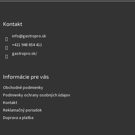
Z
á
p
ä
Kontakt
t
info
@
gastropro.sk
i
e
+421 948 654 411
gastropro.sk/
Informácie pre vás
Obchodné podmienky
Podmienky ochrany osobných údajov
Kontakt
Reklamačný poriadok
Doprava a platba