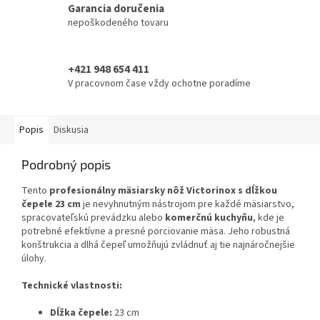
Garancia doručenia
nepoškodeného tovaru
+421 948 654 411
V pracovnom čase vždy ochotne poradíme
Popis
Diskusia
Podrobný popis
Tento
profesionálny mäsiarsky nôž Victorinox s dĺžkou
čepele 23 cm
je nevyhnutným nástrojom pre každé mäsiarstvo,
spracovateľskú prevádzku alebo
komerčnú kuchyňu
, kde je
potrebné efektívne a presné porciovanie mäsa. Jeho robustná
konštrukcia a dlhá čepeľ umožňujú zvládnuť aj tie najnáročnejšie
úlohy.
Technické vlastnosti:
Dĺžka čepele:
23 cm