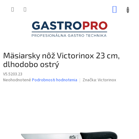
Prejsť
NÁKUP
na
obsah
KOŠÍK
Mäsiarsky nôž Victorinox 23 cm,
dlhodobo ostrý
V5.5203.23
Priemerné
Neohodnotené
Podrobnosti hodnotenia
Značka:
Victorinox
hodnotenie
produktu
je
0,0
z
5
hviezdičiek.