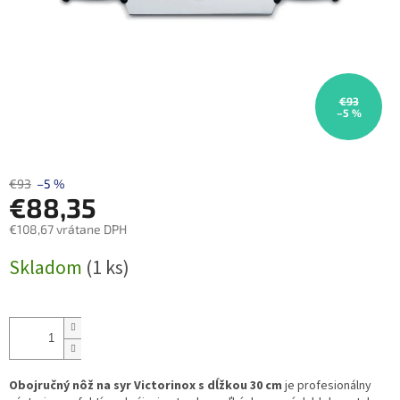
€93
–5 %
€93
–5 %
€88,35
€108,67 vrátane DPH
Jednotková
Skladom
(1 ks)
cena:
Obojručný nôž na syr Victorinox s dĺžkou 30 cm
je profesionálny