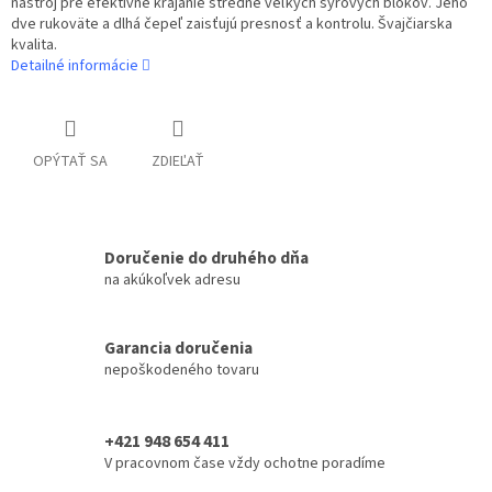
nástroj pre efektívne krájanie stredne veľkých syrových blokov. Jeho
dve rukoväte a dlhá čepeľ zaisťujú presnosť a kontrolu. Švajčiarska
kvalita.
Detailné informácie
OPÝTAŤ SA
ZDIEĽAŤ
Doručenie do druhého dňa
na akúkoľvek adresu
Garancia doručenia
nepoškodeného tovaru
+421 948 654 411
V pracovnom čase vždy ochotne poradíme