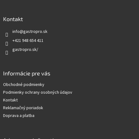
á
p
ä
Kontakt
t
info
@
gastropro.sk
i
e
+421 948 654 411
gastropro.sk/
Informácie pre vás
Obchodné podmienky
Podmienky ochrany osobných údajov
Kontakt
Reklamačný poriadok
Doprava a platba