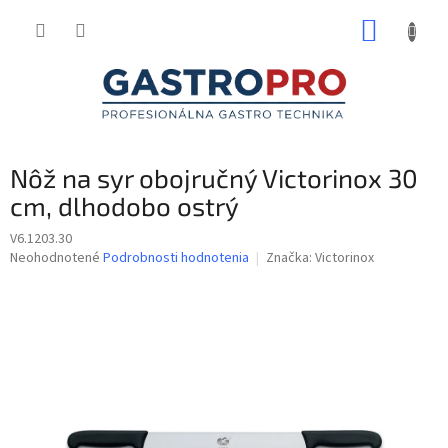
Prejsť
NÁKUP
na
obsah
KOŠÍK
Nôž na syr obojručný Victorinox 30
cm, dlhodobo ostrý
V6.1203.30
Priemerné
Neohodnotené
Podrobnosti hodnotenia
Značka:
Victorinox
hodnotenie
produktu
je
0,0
z
5
hviezdičiek.