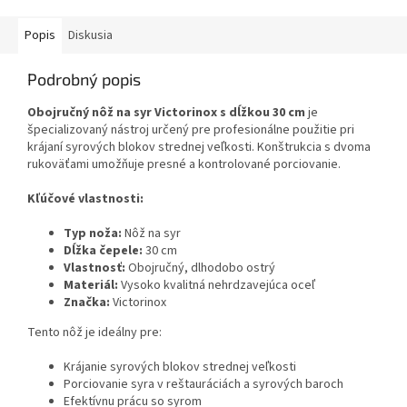
Popis
Diskusia
Podrobný popis
Obojručný nôž na syr Victorinox s dĺžkou 30 cm
je
špecializovaný nástroj určený pre profesionálne použitie pri
krájaní syrových blokov strednej veľkosti. Konštrukcia s dvoma
rukoväťami umožňuje presné a kontrolované porciovanie.
Kľúčové vlastnosti:
Typ noža:
Nôž na syr
Dĺžka čepele:
30 cm
Vlastnosť:
Obojručný, dlhodobo ostrý
Materiál:
Vysoko kvalitná nehrdzavejúca oceľ
Značka:
Victorinox
Tento nôž je ideálny pre:
Krájanie syrových blokov strednej veľkosti
Porciovanie syra v reštauráciách a syrových baroch
Efektívnu prácu so syrom