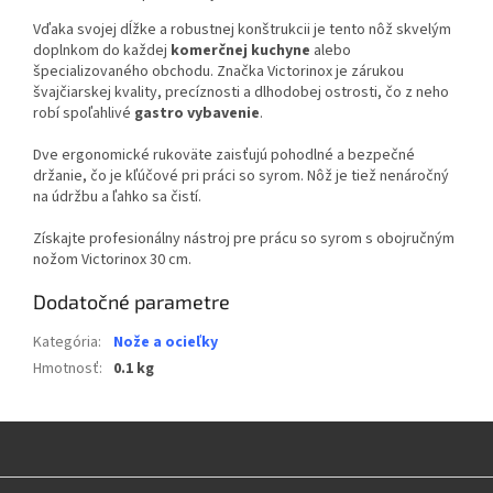
Vďaka svojej dĺžke a robustnej konštrukcii je tento nôž skvelým
doplnkom do každej
komerčnej kuchyne
alebo
špecializovaného obchodu. Značka Victorinox je zárukou
švajčiarskej kvality, precíznosti a dlhodobej ostrosti, čo z neho
robí spoľahlivé
gastro vybavenie
.
Dve ergonomické rukoväte zaisťujú pohodlné a bezpečné
držanie, čo je kľúčové pri práci so syrom. Nôž je tiež nenáročný
na údržbu a ľahko sa čistí.
Získajte profesionálny nástroj pre prácu so syrom s obojručným
nožom Victorinox 30 cm.
Dodatočné parametre
Kategória
:
Nože a ocieľky
Hmotnosť
:
0.1 kg
Z