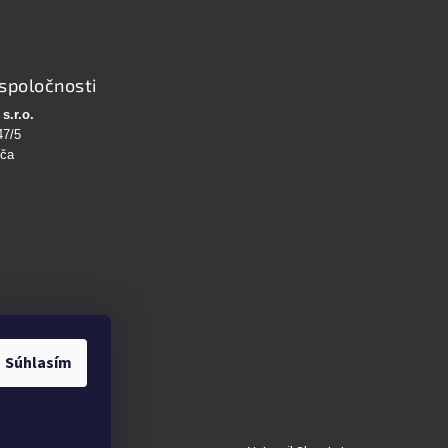
spoločnosti
s.r.o.
47/5
bča
Súhlasím