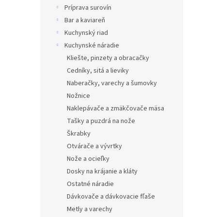
Príprava surovín
Bar a kaviareň
Kuchynský riad
Kuchynské náradie
Kliešte, pinzety a obracačky
Cedníky, sitá a lieviky
Naberačky, varechy a šumovky
Nožnice
Naklepávače a zmäkčovače mäsa
Tašky a puzdrá na nože
Škrabky
Otvárače a vývrtky
Nože a ocieľky
Dosky na krájanie a kláty
Ostatné náradie
Dávkovače a dávkovacie fľaše
Metly a varechy