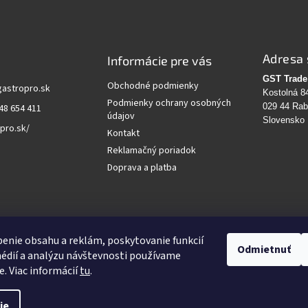
Adresa 
Informácie pre vás
GST Trade 
Obchodné podmienky
gastropro.sk
Kostolná 8
Podmienky ochrany osobných
029 44 Ra
48 654 411
údajov
Slovensko
pro.sk/
Kontakt
Reklamačný poriadok
Doprava a platba
vanie
enie obsahu a reklám, poskytovanie funkcií
Odmietnuť
édií a analýzu návštevnosti používame
HĽADAŤ
e. Viac informácií
tu
.
ie