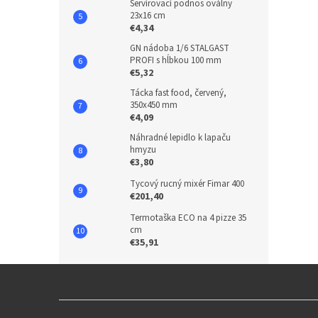
Servírovací podnos oválny
23x16 cm
€4,34
GN nádoba 1/6 STALGAST
PROFI s hĺbkou 100 mm
€5,32
Tácka fast food, červený,
350x450 mm
€4,09
Náhradné lepidlo k lapaču
hmyzu
€3,80
Tycový rucný mixér Fimar 400
€201,40
Termotaška ECO na 4 pizze 35
cm
€35,91
Z