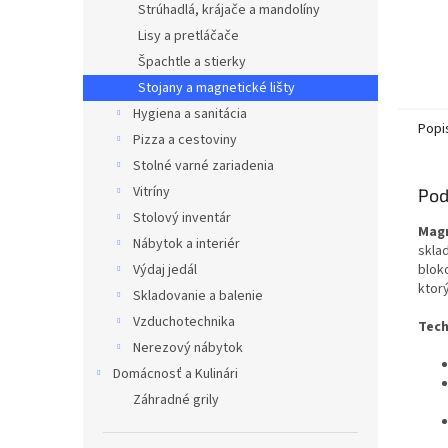
Strúhadlá, krájače a mandolíny
Lisy a pretláčače
Špachtle a stierky
Stojany a magnetické lišty
Hygiena a sanitácia
Popi
Pizza a cestoviny
Stolné varné zariadenia
Vitríny
Pod
Stolový inventár
Magn
Nábytok a interiér
skla
Výdaj jedál
blok
ktor
Skladovanie a balenie
Vzduchotechnika
Tech
Nerezový nábytok
Domácnosť a Kulinári
Záhradné grily