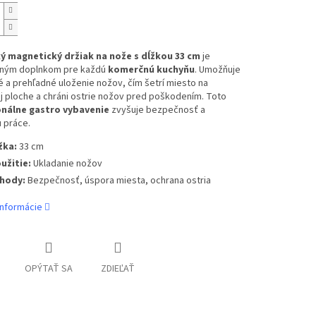
ý magnetický držiak na nože s dĺžkou 33 cm
je
ným doplnkom pre každú
komerčnú kuchyňu
. Umožňuje
a prehľadné uloženie nožov, čím šetrí miesto na
j ploche a chráni ostrie nožov pred poškodením. Toto
nálne gastro vybavenie
zvyšuje bezpečnosť a
u práce.
žka:
33 cm
užitie:
Ukladanie nožov
hody:
Bezpečnosť, úspora miesta, ochrana ostria
informácie
OPÝTAŤ SA
ZDIEĽAŤ