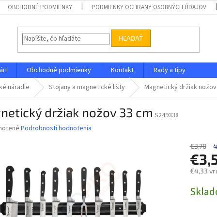
OBCHODNÉ PODMIENKY
PODMIENKY OCHRANY OSOBNÝCH ÚDAJOV
HĽADAŤ
ári
Obchodné podmienky
Kontakt
Rady a tipy
ké náradie
Stojany a magnetické lišty
Magnetický držiak nožov
netický držiak nožov 33 cm
S249338
né
notené
Podrobnosti hodnotenia
nie
u
€3,70
–
€3,
€4,33 vr
Jednotk
Skla
iek.
cena: