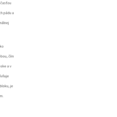
účasťou
ch pádu a
nálnej
iko
ebou, čím
ske a v
ívňuje
bloku, je
em.