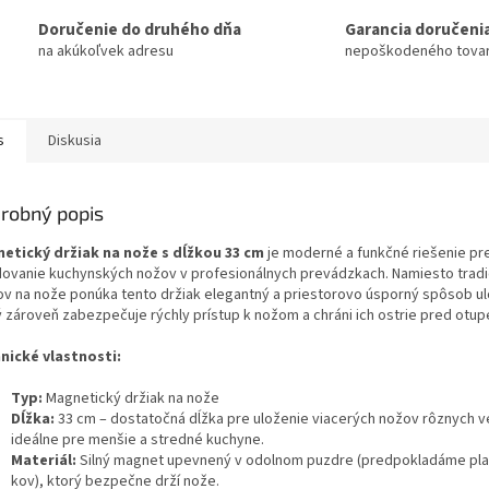
Doručenie do druhého dňa
Garancia doručeni
na akúkoľvek adresu
nepoškodeného tova
s
Diskusia
robný popis
etický držiak na nože s dĺžkou 33 cm
je moderné a funkčné riešenie pr
dovanie kuchynských nožov v profesionálnych prevádzkach. Namiesto trad
ov na nože ponúka tento držiak elegantný a priestorovo úsporný spôsob ul
ý zároveň zabezpečuje rýchly prístup k nožom a chráni ich ostrie pred otup
nické vlastnosti:
Typ:
Magnetický držiak na nože
Dĺžka:
33 cm – dostatočná dĺžka pre uloženie viacerých nožov rôznych ve
ideálne pre menšie a stredné kuchyne.
Materiál:
Silný magnet upevnený v odolnom puzdre (predpokladáme pla
kov), ktorý bezpečne drží nože.