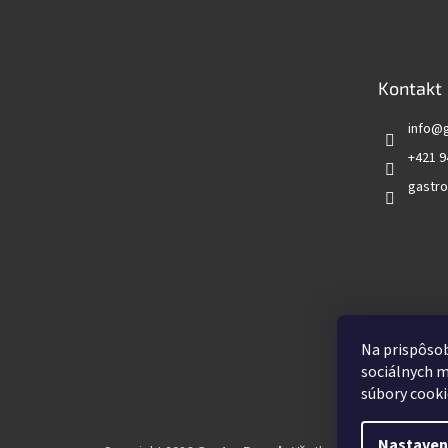
á
p
ä
t
Kontakt
i
e
info
@
+421 9
gastro
Vyhľadá
Na prispôsob
sociálnych m
súbory cooki
Nastaven