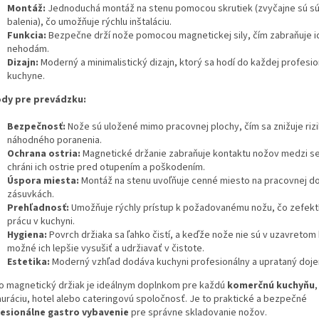
Montáž:
Jednoduchá montáž na stenu pomocou skrutiek (zvyčajne sú s
balenia), čo umožňuje rýchlu inštaláciu.
Funkcia:
Bezpečne drží nože pomocou magnetickej sily, čím zabraňuje i
nehodám.
Dizajn:
Moderný a minimalistický dizajn, ktorý sa hodí do každej profesio
kuchyne.
dy pre prevádzku:
Bezpečnosť:
Nože sú uložené mimo pracovnej plochy, čím sa znižuje riz
náhodného poranenia.
Ochrana ostria:
Magnetické držanie zabraňuje kontaktu nožov medzi s
chráni ich ostrie pred otupením a poškodením.
Úspora miesta:
Montáž na stenu uvoľňuje cenné miesto na pracovnej do
zásuvkách.
Prehľadnosť:
Umožňuje rýchly prístup k požadovanému nožu, čo zefekt
prácu v kuchyni.
Hygiena:
Povrch držiaka sa ľahko čistí, a keďže nože nie sú v uzavretom 
možné ich lepšie vysušiť a udržiavať v čistote.
Estetika:
Moderný vzhľad dodáva kuchyni profesionálny a uprataný doj
o magnetický držiak je ideálnym doplnkom pre každú
komerčnú kuchyňu
,
auráciu, hotel alebo cateringovú spoločnosť. Je to praktické a bezpečné
esionálne gastro vybavenie
pre správne skladovanie nožov.