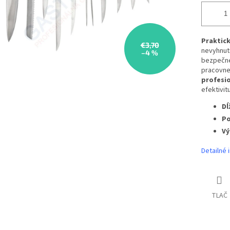
Praktick
€3,70
nevyhnut
–4 %
bezpečné 
pracovne
profesio
efektivit
Dĺ
Po
Vý
Detailné 
TLAČ