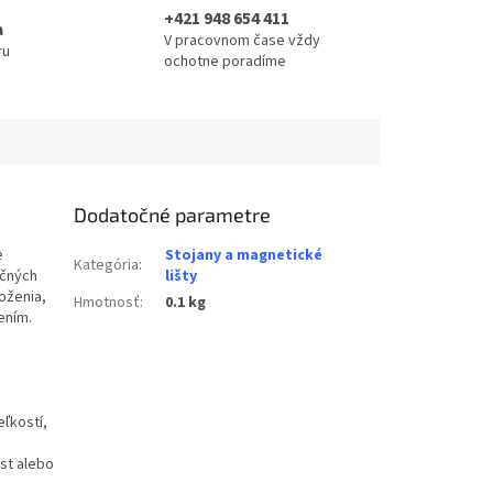
+421 948 654 411
a
V pracovnom čase vždy
ru
ochotne poradíme
Dodatočné parametre
e
Stojany a magnetické
Kategória
:
ičných
lišty
oženia,
Hmotnosť
:
0.1 kg
ením.
ľkostí,
st alebo