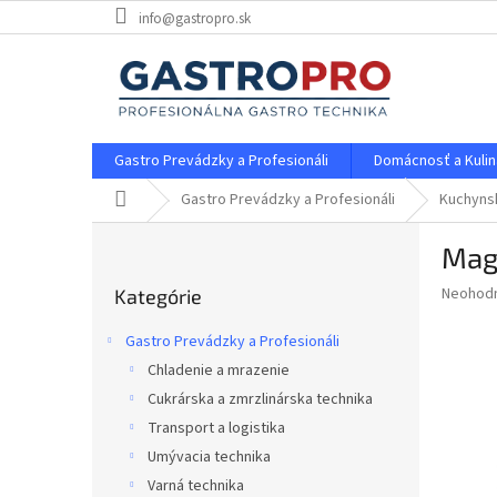
Prejsť
info@gastropro.sk
na
obsah
Gastro Prevádzky a Profesionáli
Domácnosť a Kulin
Domov
Gastro Prevádzky a Profesionáli
Kuchyns
B
Mag
o
Preskočiť
č
Priemer
Neohod
Kategórie
kategórie
n
hodnote
ý
produkt
Gastro Prevádzky a Profesionáli
p
je
Chladenie a mrazenie
0,0
a
z
Cukrárska a zmrzlinárska technika
n
5
e
Transport a logistika
hviezdič
l
Umývacia technika
Varná technika