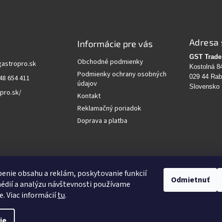
Adresa 
Informácie pre vás
GST Trade 
Obchodné podmienky
gastropro.sk
Kostolná 8
Podmienky ochrany osobných
029 44 Ra
48 654 411
údajov
Slovensko
pro.sk/
Kontakt
Reklamačný poriadok
Doprava a platba
vanie
enie obsahu a reklám, poskytovanie funkcií
Odmietnuť
édií a analýzu návštevnosti používame
HĽADAŤ
e. Viac informácií
tu
.
ie