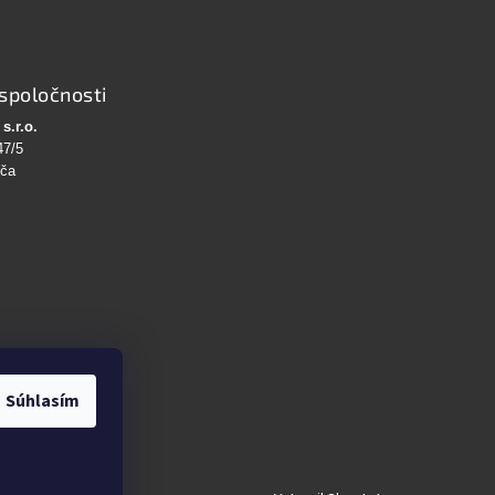
spoločnosti
s.r.o.
47/5
bča
Súhlasím