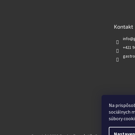
á
p
ä
t
Kontakt
i
e
info
@
+421 9
gastro
Vyhľadá
Na prispôsob
sociálnych m
súbory cooki
Nastaven