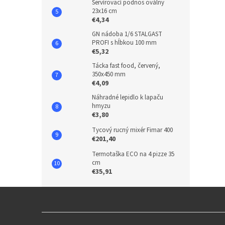
Servírovací podnos oválny
23x16 cm
€4,34
GN nádoba 1/6 STALGAST
PROFI s hĺbkou 100 mm
€5,32
Tácka fast food, červený,
350x450 mm
€4,09
Náhradné lepidlo k lapaču
hmyzu
€3,80
Tycový rucný mixér Fimar 400
€201,40
Termotaška ECO na 4 pizze 35
cm
€35,91
Z