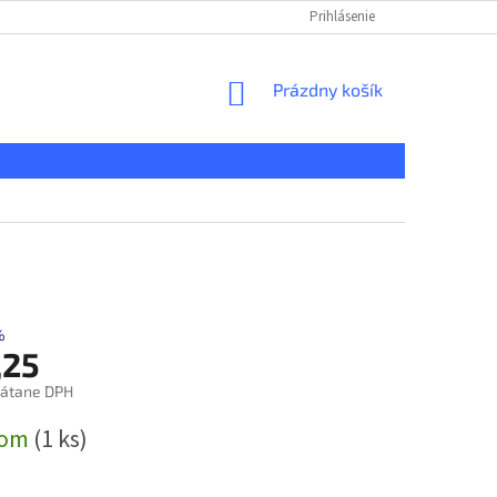
KONTAKT
REKLAMAČNÝ PORIADOK
Prihlásenie
DOPRAVA A PLATBA
NÁKUPNÝ
Prázdny košík
KOŠÍK
%
,25
rátane DPH
ová
dom
(1 ks)