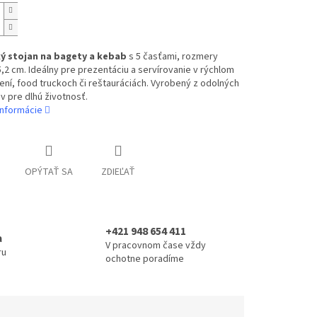
ý stojan na bagety a kebab
s 5 časťami, rozmery
,2 cm. Ideálny pre prezentáciu a servírovanie v rýchlom
ní, food truckoch či reštauráciách. Vyrobený z odolných
v pre dlhú životnosť.
informácie
OPÝTAŤ SA
ZDIEĽAŤ
+421 948 654 411
a
V pracovnom čase vždy
ru
ochotne poradíme