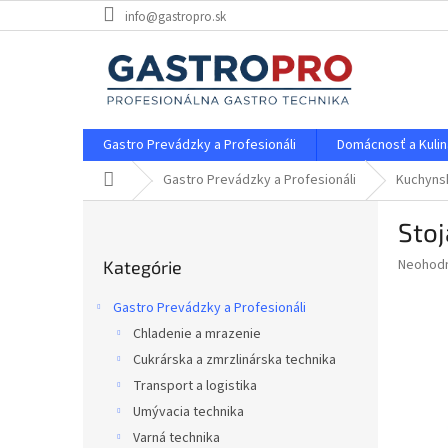
Prejsť
info@gastropro.sk
na
obsah
Gastro Prevádzky a Profesionáli
Domácnosť a Kulin
Domov
Gastro Prevádzky a Profesionáli
Kuchyns
B
Stoj
o
Preskočiť
č
Priemer
Neohod
Kategórie
kategórie
n
hodnote
ý
produkt
Gastro Prevádzky a Profesionáli
p
je
Chladenie a mrazenie
0,0
a
z
Cukrárska a zmrzlinárska technika
n
5
e
Transport a logistika
hviezdič
l
Umývacia technika
Varná technika