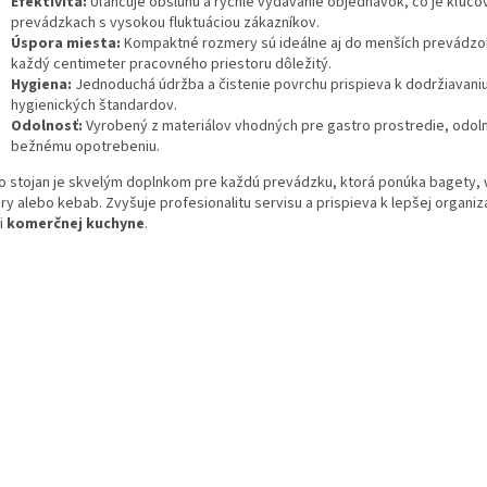
Efektivita:
Uľahčuje obsluhu a rýchle vydávanie objednávok, čo je kľúčo
prevádzkach s vysokou fluktuáciou zákazníkov.
Úspora miesta:
Kompaktné rozmery sú ideálne aj do menších prevádzok
každý centimeter pracovného priestoru dôležitý.
Hygiena:
Jednoduchá údržba a čistenie povrchu prispieva k dodržiavani
hygienických štandardov.
Odolnosť:
Vyrobený z materiálov vhodných pre gastro prostredie, odoln
bežnému opotrebeniu.
o stojan je skvelým doplnkom pre každú prevádzku, ktorá ponúka bagety, 
y alebo kebab. Zvyšuje profesionalitu servisu a prispieva k lepšej organizá
i
komerčnej kuchyne
.