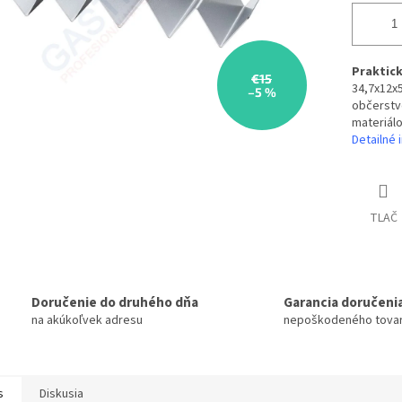
Praktick
€15
34,7x12x5
–5 %
občerstve
materiálo
Detailné 
TLAČ
Doručenie do druhého dňa
Garancia doručeni
na akúkoľvek adresu
nepoškodeného tova
s
Diskusia