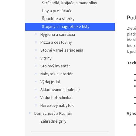
Strúhadlá, krájače a mandolíny
Lisy a pretláčače
Pod
Špachtle a stierky
Stojany a magnetické lišty
Zlep
piat
Hygiena a sanitácia
ideá
Pizza a cestoviny
bist
Stolné varné zariadenia
k jed
Vitríny
Tech
Stolový inventár
Nábytok a interiér
Výdaj jedál
Skladovanie a balenie
Vzduchotechnika
Nerezový nábytok
Domácnosť a Kulinári
Výho
Záhradné grily