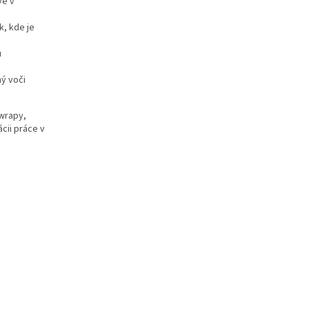
vé v
, kde je
u
ý voči
wrapy,
cii práce v