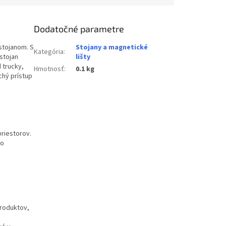
Dodatočné parametre
stojanom. S
Stojany a magnetické
Kategória
:
stojan
lišty
 trucky,
Hmotnosť
:
0.1 kg
chý prístup
riestorov.
ro
produktov,