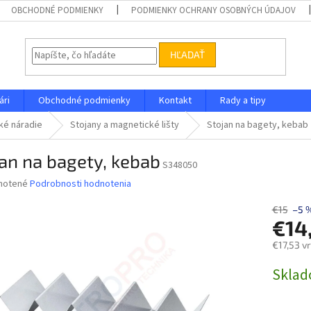
OBCHODNÉ PODMIENKY
PODMIENKY OCHRANY OSOBNÝCH ÚDAJOV
HĽADAŤ
ári
Obchodné podmienky
Kontakt
Rady a tipy
ké náradie
Stojany a magnetické lišty
Stojan na bagety, kebab
an na bagety, kebab
S348050
né
notené
Podrobnosti hodnotenia
nie
u
€15
–5 
€14
€17,53 v
Jednotk
Skla
iek.
cena: