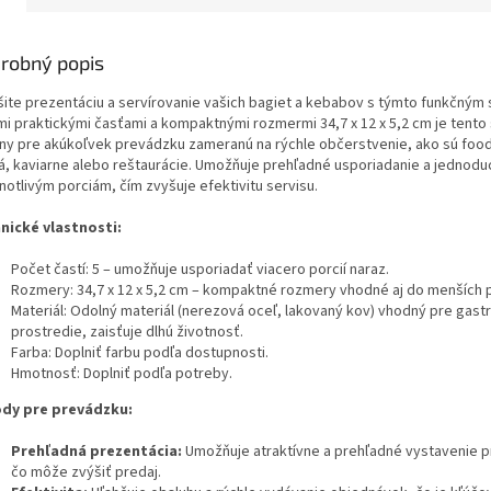
robný popis
šite prezentáciu a servírovanie vašich bagiet a kebabov s týmto funkčným 
imi praktickými časťami a kompaktnými rozmermi 34,7 x 12 x 5,2 cm je tento 
lny pre akúkoľvek prevádzku zameranú na rýchle občerstvenie, ako sú food
rá, kaviarne alebo reštaurácie. Umožňuje prehľadné usporiadanie a jednodu
notlivým porciám, čím zvyšuje efektivitu servisu.
nické vlastnosti:
Počet častí: 5 – umožňuje usporiadať viacero porcií naraz.
Rozmery: 34,7 x 12 x 5,2 cm – kompaktné rozmery vhodné aj do menších p
Materiál: Odolný materiál (nerezová oceľ, lakovaný kov) vhodný pre gast
prostredie, zaisťuje dlhú životnosť.
Farba: Doplniť farbu podľa dostupnosti.
Hmotnosť: Doplniť podľa potreby.
dy pre prevádzku:
Prehľadná prezentácia:
Umožňuje atraktívne a prehľadné vystavenie 
čo môže zvýšiť predaj.