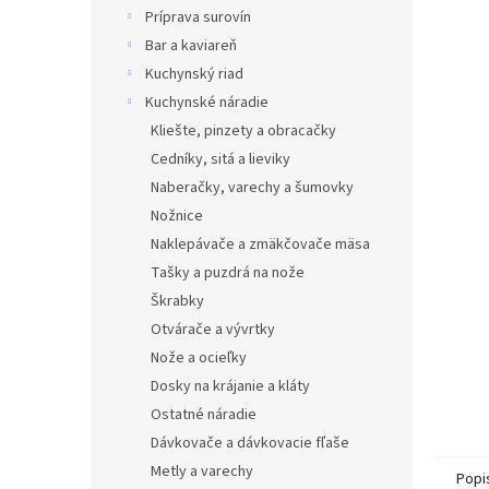
Príprava surovín
Bar a kaviareň
Kuchynský riad
Kuchynské náradie
Kliešte, pinzety a obracačky
Cedníky, sitá a lieviky
Naberačky, varechy a šumovky
Nožnice
Naklepávače a zmäkčovače mäsa
Tašky a puzdrá na nože
Škrabky
Otvárače a vývrtky
Nože a ocieľky
Dosky na krájanie a kláty
Ostatné náradie
Dávkovače a dávkovacie fľaše
Metly a varechy
Popi