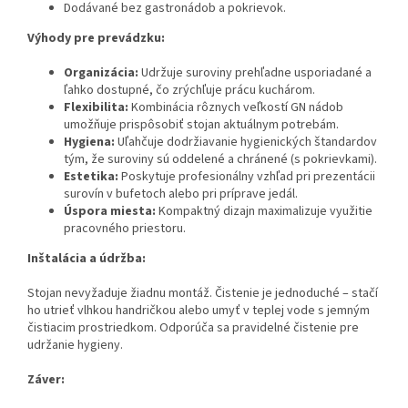
Dodávané bez gastronádob a pokrievok.
Výhody pre prevádzku:
Organizácia:
Udržuje suroviny prehľadne usporiadané a
ľahko dostupné, čo zrýchľuje prácu kuchárom.
Flexibilita:
Kombinácia rôznych veľkostí GN nádob
umožňuje prispôsobiť stojan aktuálnym potrebám.
Hygiena:
Uľahčuje dodržiavanie hygienických štandardov
tým, že suroviny sú oddelené a chránené (s pokrievkami).
Estetika:
Poskytuje profesionálny vzhľad pri prezentácii
surovín v bufetoch alebo pri príprave jedál.
Úspora miesta:
Kompaktný dizajn maximalizuje využitie
pracovného priestoru.
Inštalácia a údržba:
Stojan nevyžaduje žiadnu montáž. Čistenie je jednoduché – stačí
ho utrieť vlhkou handričkou alebo umyť v teplej vode s jemným
čistiacim prostriedkom. Odporúča sa pravidelné čistenie pre
udržanie hygieny.
Záver: