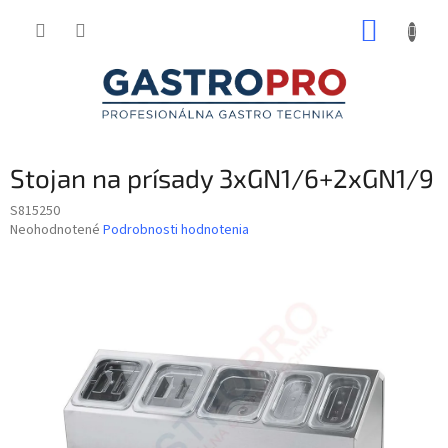
Prejsť
NÁKUP
na
obsah
KOŠÍK
Stojan na prísady 3xGN1/6+2xGN1/9
S815250
Priemerné
Neohodnotené
Podrobnosti hodnotenia
hodnotenie
produktu
je
0,0
z
5
hviezdičiek.