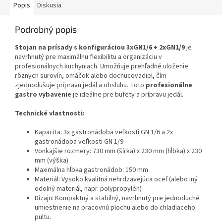
Popis
Diskusia
Podrobný popis
Stojan na prísady s konfiguráciou 3xGN1/6 + 2xGN1/9
je
navrhnutý pre maximálnu flexibilitu a organizáciu v
profesionálnych kuchyniach. Umožňuje prehľadné uloženie
rôznych surovín, omáčok alebo dochucovadiel, čím
zjednodušuje prípravu jedál a obsluhu. Toto
profesionálne
gastro vybavenie
je ideálne pre bufety a prípravu jedál.
Technické vlastnosti:
Kapacita: 3x gastronádoba veľkosti GN 1/6 a 2x
gastronádoba veľkosti GN 1/9
Vonkajšie rozmery: 730 mm (šírka) x 230 mm (hĺbka) x 230
mm (výška)
Maximálna hĺbka gastronádob: 150 mm
Materiál: Vysoko kvalitná nehrdzavejúca oceľ (alebo iný
odolný materiál, napr. polypropylén)
Dizajn: Kompaktný a stabilný, navrhnutý pre jednoduché
umiestnenie na pracovnú plochu alebo do chladiaceho
pultu.