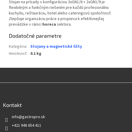
Stojan na prísady s konfiguráciou 3xGN1/6 + 2xGN1/9 je
flexibilným a funkčným riešením pre každú profesionálnu
kuchyňu, reštauráciu, hotel alebo cateringovú spoločnosť.
Zlepšuje organizáciu práce a prispieva k efektívnejšej
prevádzke v rámci
horeca
sektora.
Dodatočné parametre
Kategória
:
Stojany a magnetické lišty
Hmotnosť
:
0.1 kg
Z
á
p
ä
Kontakt
t
info
@
gastropro.sk
i
e
+421 948 654 411