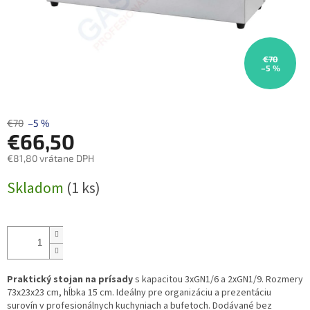
€70
–5 %
€70
–5 %
€66,50
€81,80 vrátane DPH
Jednotková
Skladom
(1 ks)
cena:
Praktický stojan na prísady
s kapacitou 3xGN1/6 a 2xGN1/9. Rozmery
73x23x23 cm, hĺbka 15 cm. Ideálny pre organizáciu a prezentáciu
surovín v profesionálnych kuchyniach a bufetoch. Dodávané bez