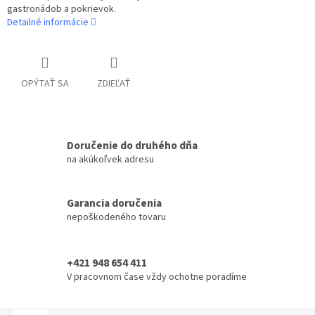
gastronádob a pokrievok.
Detailné informácie
OPÝTAŤ SA
ZDIEĽAŤ
Doručenie do druhého dňa
na akúkoľvek adresu
Garancia doručenia
nepoškodeného tovaru
+421 948 654 411
V pracovnom čase vždy ochotne poradíme