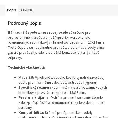
Popis
Diskusia
Podrobný popis
Náhradné čepele z nerezovej ocele
sú určené pre
profesionálne krájače a umožňujú prípravu dokonale
rovnomerných zemiakových hranolkov s rozmermi 13x13 mm.
Tieto čepele sú nevyhnutné pre reštaurácie, fast foody a iné
gastro prevádzky, kde je dôležitá konzistencia a rýchlosť
prípravy.
Technické vlastnosti:
Materiál:
Vyrobené z vysoko kvalitnej nehrdzavejúcej
ocele pre maximálnu odolnosť, ostrosť a hygienu.
Špecifický rozmer:
Navrhnuté na krájanie zemiakových
hranolkov s presným rozmerom 13x13 mm.
Precízne krájanie:
Ostré a presne tvarované čepele
zabezpečujú čisté a rovnomerné rezy bez deformácie
suroviny.
Kompatibilita:
Určené pre špecifické modely
profesionálnych krájačov (overte si kompatibilitu s vaším