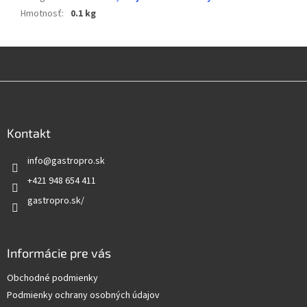
Hmotnosť
:
0.1 kg
Z
á
p
ä
Kontakt
t
info
@
gastropro.sk
i
e
+421 948 654 411
gastropro.sk/
Informácie pre vás
Obchodné podmienky
Podmienky ochrany osobných údajov