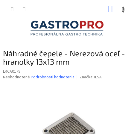
Prejsť
NÁKUP
na
obsah
KOŠÍK
Náhradné čepele - Nerezová oceľ -
hranolky 13x13 mm
LRCA0179
Priemerné
Neohodnotené
Podrobnosti hodnotenia
Značka:
ILSA
hodnotenie
produktu
je
0,0
z
5
hviezdičiek.