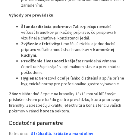
zariadením).
Výhody pre prevádzku:
Štandardizácia pokrmov:
Zabezpečujú rovnakú
veľkosť hranolkov pri každej príprave, čo prispieva k
vizuálnej a chuťovej konzistencii jedál.
Zvýšenie efektivity:
Umožňujú rýchlu a jednoduchú
prípravu veľkého množstva hranolkov v
komerčnej
kuchyni
.
Predĺženie životnosti krájača:
Pravidelná výmena
čepelí udržuje krájač v optimálnom stave a predchádza
poškodeniu.
Hygiena:
Nerezová oceľ je ľahko čistiteľná a spĺňa prísne
hygienické normy pre profesionálne gastro vybavenie.
Záver:
Náhradné čepele na hranolky 13x13 mm sú kľúčovým
príslušenstvom pre každú gastro prevádzku, ktorá pripravuje
hranolky. Zabezpečujú kvalitu, efektivitu a konzistenciu vašich
pokrmov v rámci
horeca
sektora.
Dodatočné parametre
Kategória
:
Strúhadlá, krájače a mandolíny