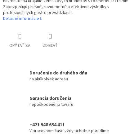
navrhnuté na krájanie zemiakových hranolkov s rozmermi 13x13 mm.
Zabezpečujú presné, rovnomerné a efektívne výsledky v
profesionálnych gastro prevádzkach.
Detailné informácie
OPÝTAŤ SA
ZDIEĽAŤ
Doručenie do druhého dňa
na akúkoľvek adresu
Garancia doručenia
nepoškodeného tovaru
+421 948 654 411
V pracovnom čase vždy ochotne poradíme