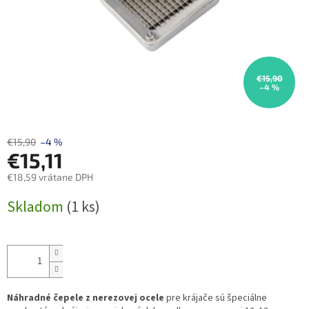
€15,90
–4 %
€15,90
–4 %
€15,11
€18,59 vrátane DPH
Jednotková
Skladom
(1 ks)
cena:
Náhradné čepele z nerezovej ocele
pre krájače sú špeciálne