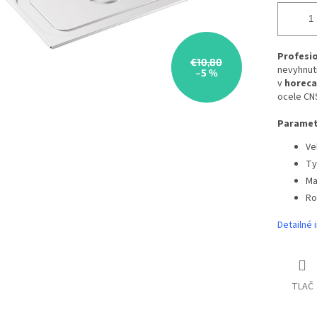
Profesio
€10,80
nevyhnut
–5 %
v
horeca
ocele CNS
Paramet
Ve
Ty
Ma
Ro
Detailné 
TLAČ