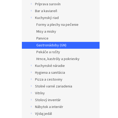
Príprava surovín
Bar a kaviareň
Kuchynský riad
Formy a plechy na pečenie
Misy a misky
Panvice
Gastronádoby (GN)
Pekáče a rošty
Hrnce, kastróly a pokrievky
Kuchynské náradie
Hygiena a sanitácia
Pizza a cestoviny
Stolné varné zariadenia
Vitríny
Stolový inventár
Nábytok a interiér
Výdaj jedál