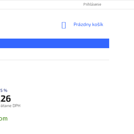
KONTAKT
REKLAMAČNÝ PORIADOK
Prihlásenie
DOPRAVA A PLATBA
NÁKUPNÝ
Prázdny košík
KOŠÍK
–5 %
,26
rátane DPH
ová
dom