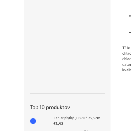
Táto
chlad
chla
cate
kvali
Top 10 produktov
Tanier plytký „EBRO“ 25,5 cm
€1,62