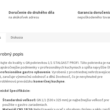
Doručenie do druhého dňa
Garancia doručeni
na akúkoľvek adresu
nepoškodeného tova
s
Diskusia
robný popis
stujte do kvality s GN pokrievkou 1/1 STALGAST PROFI. Táto pokrievka je n
najnáročnejšie podmienky v profesionálnych kuchyniach a spĺňa najvyššie 
profesionálne gastro vybavenie
. Vyrobená z prvotriednej nehrdzavejúce
0, zaručuje výnimočnú odolnosť a dlhú životnosť, čo je nevyhnutné pre
roblémovú prevádzku
komerčnej kuchyne
.
nické špecifikácie:
Štandardná veľkosť:
GN 1/1 (530 x 325 mm) je najbežnejšia veľkosť pre
použitie v gastro zariadeniach.
Materiál CNS 18/10:
Nehrdzavejúca oceľ s obsahom chrómu a niklu zaisť