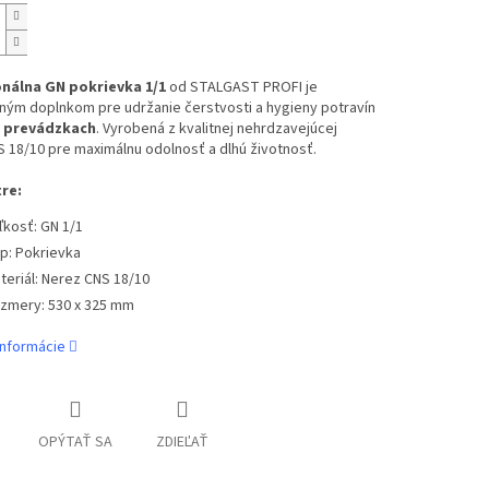
nálna GN pokrievka 1/1
od STALGAST PROFI je
ným doplnkom pre udržanie čerstvosti a hygieny potravín
 prevádzkach
. Vyrobená z kvalitnej nehrdzavejúcej
 18/10 pre maximálnu odolnosť a dlhú životnosť.
re:
ľkosť: GN 1/1
p: Pokrievka
teriál: Nerez CNS 18/10
zmery: 530 x 325 mm
informácie
OPÝTAŤ SA
ZDIEĽAŤ