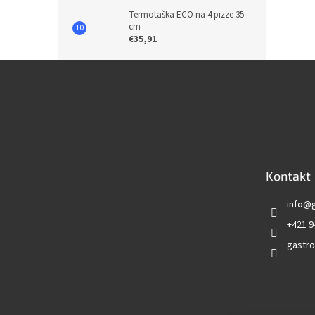
Termotaška ECO na 4 pizze 35
cm
€35,91
Z
á
p
ä
t
Kontakt
i
e
info
@
+421 9
gastro