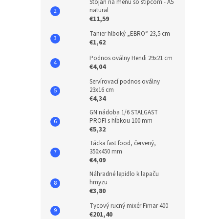
Stojan na menu so štipcom - A5
natural
€11,59
Tanier hlboký „EBRO“ 23,5 cm
€1,62
Podnos oválny Hendi 29x21 cm
€4,04
Servírovací podnos oválny
23x16 cm
€4,34
GN nádoba 1/6 STALGAST
PROFI s hĺbkou 100 mm
€5,32
Tácka fast food, červený,
350x450 mm
€4,09
Náhradné lepidlo k lapaču
hmyzu
€3,80
Tycový rucný mixér Fimar 400
€201,40