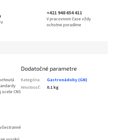
+421 948 654 411
a
V pracovnom čase vždy
ru
ochotne poradíme
Dodatočné parametre
avrhnutá
Kategória
:
Gastronádoby (GN)
štandardy
Hmotnosť
:
0.1 kg
j ocele CNS
 všestranné
uje vysokú