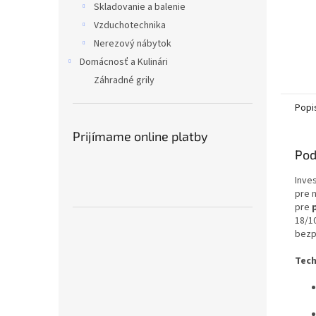
Skladovanie a balenie
Vzduchotechnika
Nerezový nábytok
Domácnosť a Kulinári
Záhradné grily
Popi
Prijímame online platby
Pod
Inve
pre 
pre
18/1
bezp
Tech