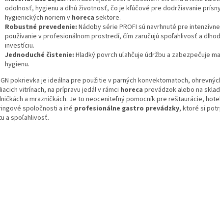
odolnosť, hygienu a dlhú životnosť, čo je kľúčové pre dodržiavanie prísn
hygienických noriem v
horeca
sektore.
Robustné prevedenie:
Nádoby série PROFI sú navrhnuté pre intenzívne
používanie v profesionálnom prostredí, čím zaručujú spoľahlivosť a dlho
investíciu.
Jednoduché čistenie:
Hladký povrch uľahčuje údržbu a zabezpečuje ma
hygienu.
 GN pokrievka je ideálna pre použitie v parných konvektomatoch, ohrevnýc
iacich vitrínach, na prípravu jedál v rámci
horeca
prevádzok alebo na sklad
dničkách a mrazničkách. Je to neoceniteľný pomocník pre reštaurácie, hote
ringové spoločnosti a iné
profesionálne gastro prevádzky
, ktoré si pot
tu a spoľahlivosť.