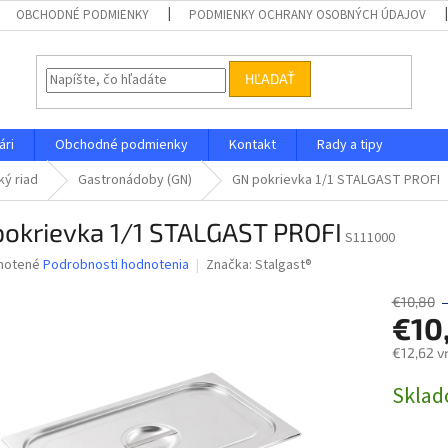
OBCHODNÉ PODMIENKY
PODMIENKY OCHRANY OSOBNÝCH ÚDAJOV
HĽADAŤ
ári
Obchodné podmienky
Kontakt
Rady a tipy
ý riad
Gastronádoby (GN)
GN pokrievka 1/1 STALGAST PROFI
pokrievka 1/1 STALGAST PROFI
S111000
né
notené
Podrobnosti hodnotenia
Značka:
Stalgast®
nie
u
€10,80
€10
€12,62 v
Jednotk
Skla
iek.
cena: