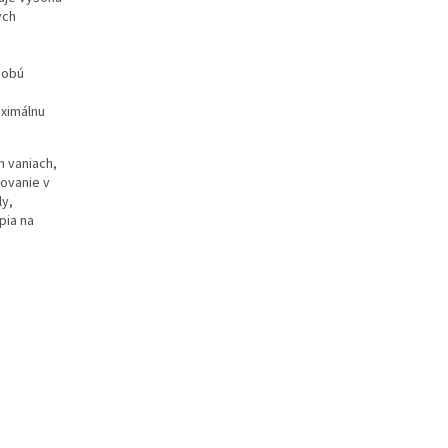
ych
dobú
ximálnu
h vaniach,
ovanie v
ly,
rpia na