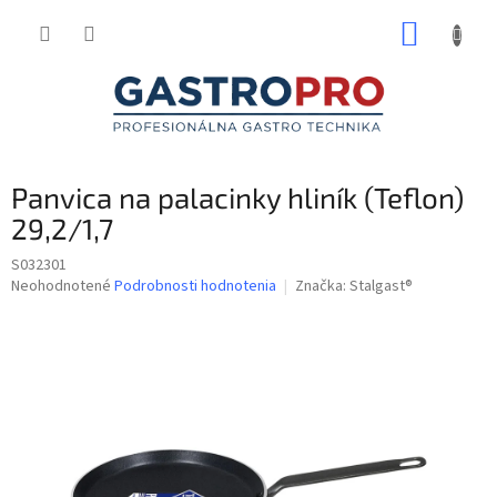
Prejsť
NÁKUP
na
obsah
KOŠÍK
Panvica na palacinky hliník (Teflon)
29,2/1,7
S032301
Priemerné
Neohodnotené
Podrobnosti hodnotenia
Značka:
Stalgast®
hodnotenie
produktu
je
0,0
z
5
hviezdičiek.