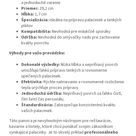
a jednoduché varenie
Priemer:
29,2 cm
Hĺbka:
1,7 cm
Špecializácia:
Ideálna na prípravu palaciniek a tenkých
plátov
Kompatibilita:
Nevhodná pre indukčné sporáky
Údržba:
Nevhodná do umývačky riadu pre zachovanie
kvality povrchu
Výhody pre vašu prevádzku:
Dokonalé výsledky:
Nízka hĺbka a nepriľnavý povrch
umožňujú ľahkú prípravu tenkých a rovnomerne
upečených palaciniek.
Efektivita:
Rýchle nahrievanie a rovnomerné rozloženie
tepla urýchľuje proces prípravy.
Jednoduchá údržba:
Nepriľnavý povrch sa ľahko čistí,
čím šetrí čas personálu.
Štandardizácia:
Zabezpečuje konzistentnú kvalitu
vašich palaciniek.
Táto panvica je nevyhnutným nástrojom pre reštaurácie,
kaviarne a hotely, ktoré chcú ponúkať svojim zákazníkom
vynikajúce palacinky. Je to skvelý príklad
profesionálneho