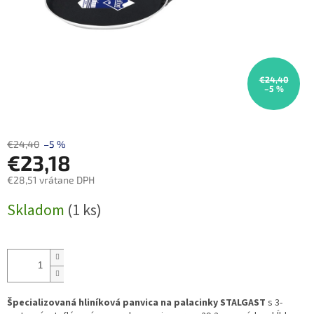
€24,40
–5 %
€24,40
–5 %
€23,18
€28,51 vrátane DPH
Jednotková
Skladom
(1 ks)
cena:
Špecializovaná hliníková panvica na palacinky STALGAST
s 3-