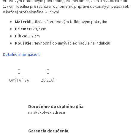
vrstvovým teflónovým povrchom, priemerom 29,2 cm a nízkou hĺbkou
1,7 cm. Ideálna pre rýchlu a rovnomernú prípravu dokonalých palaciniek
v každej profesionálnej kuchyni.
Materiál:
Hliník s 3-vrstvovým teflónovým pokrytím
Priemer:
29,2 cm
Hĺbka:
1,7 cm
Použitie:
Nevhodná do umývačiek riadu a na indukciu
Detailné informácie
OPÝTAŤ SA
ZDIEĽAŤ
Doručenie do druhého dňa
na akúkoľvek adresu
Garancia doručenia