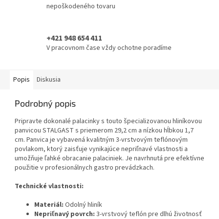
nepoškodeného tovaru
+421 948 654 411
V pracovnom čase vždy ochotne poradíme
Popis
Diskusia
Podrobný popis
Pripravte dokonalé palacinky s touto špecializovanou hliníkovou
panvicou STALGAST s priemerom 29,2 cm a nízkou hĺbkou 1,7
cm. Panvica je vybavená kvalitným 3-vrstvovým teflónovým
povlakom, ktorý zaisťuje vynikajúce nepriľnavé vlastnosti a
umožňuje ľahké obracanie palaciniek. Je navrhnutá pre efektívne
použitie v profesionálnych gastro prevádzkach.
Technické vlastnosti:
Materiál:
Odolný hliník
Nepriľnavý povrch:
3-vrstvový teflón pre dlhú životnosť