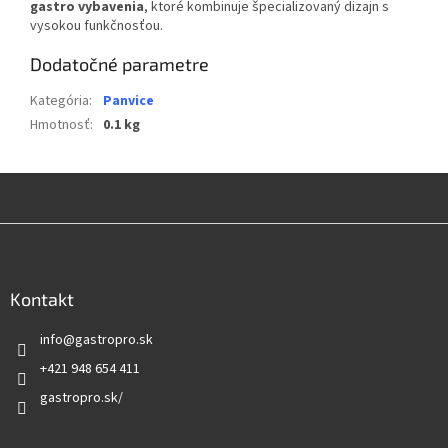
gastro vybavenia
, ktoré kombinuje špecializovaný dizajn s
vysokou funkčnosťou.
Dodatočné parametre
Kategória
:
Panvice
Hmotnosť
:
0.1 kg
Z
á
p
ä
Kontakt
t
info
@
gastropro.sk
i
e
+421 948 654 411
gastropro.sk/