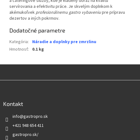
a cateringové služby, kde je kladený dôraz na kvalitu
servírovania a efektivitu práce. Je skvelým doplnkom k
akémukoľvek
profesionálnemu gastro vybaveniu
pre prípravu
dezertov a iných pokrmov.
Dodatočné parametre
Kategória
:
Náradie a doplnky pre zmrzlinu
Hmotnosť
:
0.1 kg
Z
á
p
ä
Kontakt
t
info
@
gastropro.sk
i
e
+421 948 654 411
gastropro.sk/