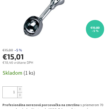
€15,80
–5 %
€15,80
–5 %
€15,01
€18,46 vrátane DPH
Jednotková
Skladom
(1 ks)
cena:
Profesionálna nerezová porcovačka na zmrzlinu
s priemerom 70