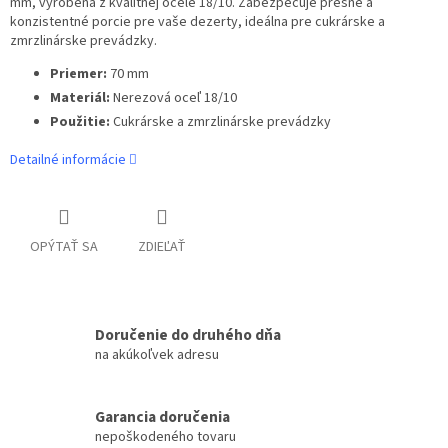
mm, vyrobená z kvalitnej ocele 18/10. Zabezpečuje presné a
konzistentné porcie pre vaše dezerty, ideálna pre cukrárske a
zmrzlinárske prevádzky.
Priemer:
70 mm
Materiál:
Nerezová oceľ 18/10
Použitie:
Cukrárske a zmrzlinárske prevádzky
Detailné informácie
OPÝTAŤ SA
ZDIEĽAŤ
Doručenie do druhého dňa
na akúkoľvek adresu
Garancia doručenia
nepoškodeného tovaru