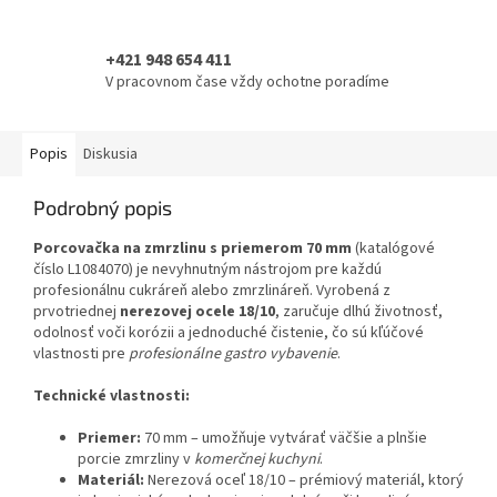
+421 948 654 411
V pracovnom čase vždy ochotne poradíme
Popis
Diskusia
Podrobný popis
Porcovačka na zmrzlinu s priemerom 70 mm
(katalógové
číslo L1084070) je nevyhnutným nástrojom pre každú
profesionálnu cukráreň alebo zmrzlináreň. Vyrobená z
prvotriednej
nerezovej ocele 18/10
, zaručuje dlhú životnosť,
odolnosť voči korózii a jednoduché čistenie, čo sú kľúčové
vlastnosti pre
profesionálne gastro vybavenie
.
Technické vlastnosti:
Priemer:
70 mm – umožňuje vytvárať väčšie a plnšie
porcie zmrzliny v
komerčnej kuchyni
.
Materiál:
Nerezová oceľ 18/10 – prémiový materiál, ktorý