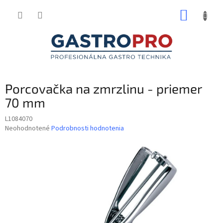
Prejsť
NÁKUP
na
obsah
KOŠÍK
Porcovačka na zmrzlinu - priemer
70 mm
L1084070
Priemerné
Neohodnotené
Podrobnosti hodnotenia
hodnotenie
produktu
je
0,0
z
5
hviezdičiek.