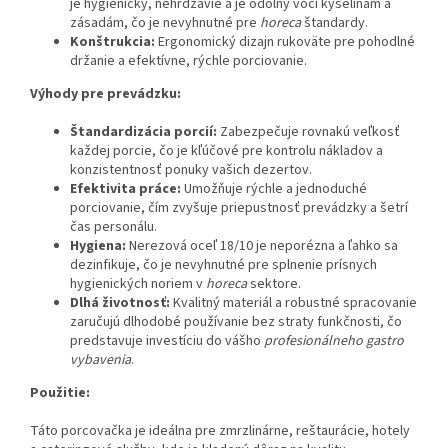
je hygienický, nehrdzavie a je odolný voči kyselinám a
zásadám, čo je nevyhnutné pre
horeca
štandardy.
Konštrukcia:
Ergonomický dizajn rukoväte pre pohodlné
držanie a efektívne, rýchle porciovanie.
Výhody pre prevádzku:
Štandardizácia porcií:
Zabezpečuje rovnakú veľkosť
každej porcie, čo je kľúčové pre kontrolu nákladov a
konzistentnosť ponuky vašich dezertov.
Efektivita práce:
Umožňuje rýchle a jednoduché
porciovanie, čím zvyšuje priepustnosť prevádzky a šetrí
čas personálu.
Hygiena:
Nerezová oceľ 18/10 je neporézna a ľahko sa
dezinfikuje, čo je nevyhnutné pre splnenie prísnych
hygienických noriem v
horeca
sektore.
Dlhá životnosť:
Kvalitný materiál a robustné spracovanie
zaručujú dlhodobé používanie bez straty funkčnosti, čo
predstavuje investíciu do vášho
profesionálneho gastro
vybavenia
.
Použitie:
Táto porcovačka je ideálna pre zmrzlinárne, reštaurácie, hotely