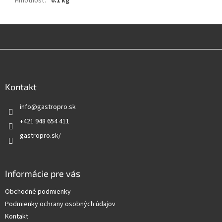
Hmotnosť
:
0.1 kg
Z
á
p
ä
Kontakt
t
info
@
gastropro.sk
i
e
+421 948 654 411
gastropro.sk/
Informácie pre vás
Obchodné podmienky
Podmienky ochrany osobných údajov
Kontakt