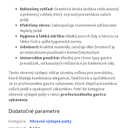
Exkluzívny vzhľad:
Granitová doska dodáva stolu luxusný
a prémiový vzhľad, ktorý zvýrazní prezentáciu vašich
jedál.
Efektívny ohrev:
Zabezpečuje rovnomerné udržiavanie
teploty jedál.
Hygiena a ľahká údržba:
Hladký povrch žuly a nerezu sa
ľahko čistí a spĺňa hygienické normy.
Odolnosť:
Kvalitné materiály zaručujú dlhú životnosť aj
pri intenzívnom používaní v komerčnej kuchyni.
Univerzálne použitie:
Vhodný pre rôzne typy gastro
prevádzok, od luxusných reštaurácií po banketové sály.
Tento ohrevný výdajný stôl je skvelou voľbou pre prevádzky,
ktoré hľadajú kombináciu elegancie, funkčnosti a spoľahlivosti.
Je to profesionálne gastro vybavenie, ktoré zlepší prezentáciu
vašich jedál a spokojnosť zákazníkov. Patrí do kategórie
ohrevné výdajné pulty v rámci
profesionálneho gastro
vybavenia
.
Dodatočné parametre
Kategória
:
Ohrevné výdajné pulty