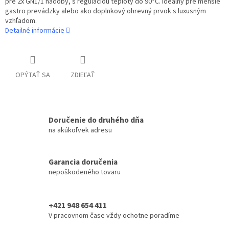
pre 2x GN1/1 nádoby, s reguláciou teploty do 90°C. Ideálny pre menšie
gastro prevádzky alebo ako doplnkový ohrevný prvok s luxusným
vzhľadom.
Detailné informácie
OPÝTAŤ SA
ZDIEĽAŤ
Doručenie do druhého dňa
na akúkoľvek adresu
Garancia doručenia
nepoškodeného tovaru
+421 948 654 411
V pracovnom čase vždy ochotne poradíme