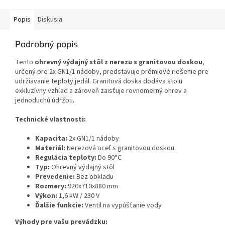
Popis
Diskusia
Podrobný popis
Tento
ohrevný výdajný stôl z nerezu s granitovou doskou
,
určený pre 2x GN1/1 nádoby, predstavuje prémiové riešenie pre
udržiavanie teploty jedál. Granitová doska dodáva stolu
exkluzívny vzhľad a zároveň zaisťuje rovnomerný ohrev a
jednoduchú údržbu.
Technické vlastnosti:
Kapacita:
2x GN1/1 nádoby
Materiál:
Nerezová oceľ s granitovou doskou
Regulácia teploty:
Do 90°C
Typ:
Ohrevný výdajný stôl
Prevedenie:
Bez obkladu
Rozmery:
920x710x880 mm
Výkon:
1,6 kW / 230 V
Ďalšie funkcie:
Ventil na vypúšťanie vody
Výhody pre vašu prevádzku: