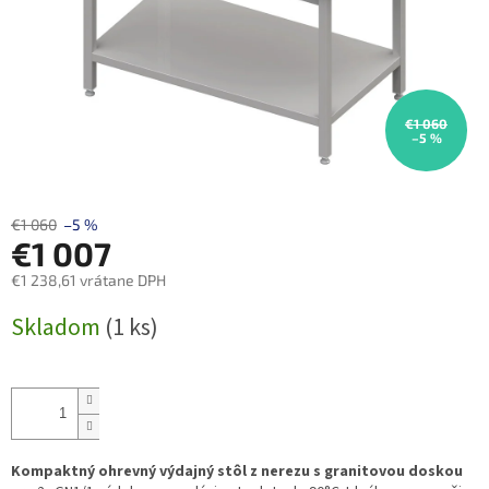
€1 060
–5 %
€1 060
–5 %
€1 007
€1 238,61 vrátane DPH
Jednotková
Skladom
(1 ks)
cena:
Kompaktný ohrevný výdajný stôl z nerezu s granitovou doskou