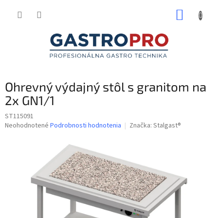
Prejsť
NÁKUP
na
obsah
KOŠÍK
Ohrevný výdajný stôl s granitom na
2x GN1/1
ST115091
Priemerné
Neohodnotené
Podrobnosti hodnotenia
Značka:
Stalgast®
hodnotenie
produktu
je
0,0
z
5
hviezdičiek.