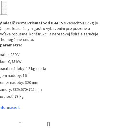
ý miesič cesta Prismafood IBM 15
s kapacitou 12 kg je
vým profesionálnym gastro vybavením pre pizzerie a
Vďaka robustnej konštrukcii a nerezovej špirále zaručuje
 a homogénne cesto.
 parametre:
pätie: 230 V
íkon: 0,75 kW
pacita nádoby: 12 kg cesta
jem nádoby: 16 l
iemer nádoby: 320 mm
zmery: 385x670x725 mm
otnosť: 73 kg
informácie