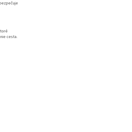
abezpečuje
ktoré
nie cesta.