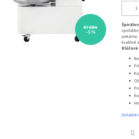
Špirálov
€1 084
spoľahli
–5 %
pekárne. 
kvalitné
Kľúčové
Na
Pr
Ka
Ob
Pr
Ro
Hm
Detailné 