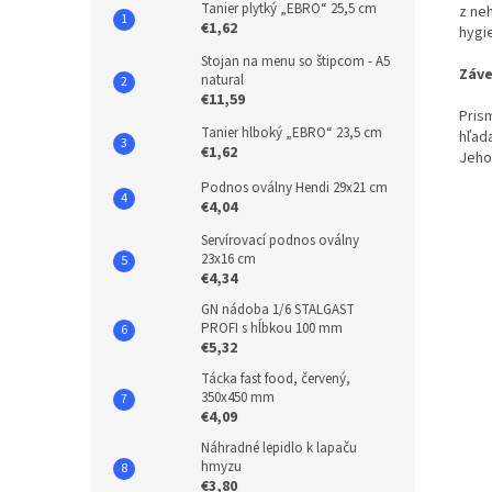
Tanier plytký „EBRO“ 25,5 cm
z ne
€1,62
hygi
Stojan na menu so štipcom - A5
Záve
natural
€11,59
Pris
Tanier hlboký „EBRO“ 23,5 cm
hľad
€1,62
Jeho
Podnos oválny Hendi 29x21 cm
€4,04
Servírovací podnos oválny
23x16 cm
€4,34
GN nádoba 1/6 STALGAST
PROFI s hĺbkou 100 mm
€5,32
Tácka fast food, červený,
350x450 mm
€4,09
Náhradné lepidlo k lapaču
hmyzu
€3,80