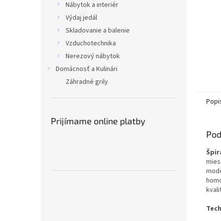
Nábytok a interiér
Výdaj jedál
Skladovanie a balenie
Vzduchotechnika
Nerezový nábytok
Domácnosť a Kulinári
Záhradné grily
Popi
Prijímame online platby
Pod
Špir
mies
mode
homo
kvali
Tech