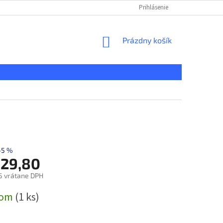
KONTAKT
REKLAMAČNÝ PORIADOK
Prihlásenie
DOPRAVA A PLATBA
NÁKUPNÝ
Prázdny košík
KOŠÍK
–5 %
029,80
5 vrátane DPH
ová
dom
(1 ks)