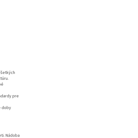
všetkých
túru.
bé
ndardy pre
e doby
eti. Nádoba