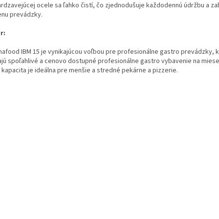
hrdzavejúcej ocele sa ľahko čistí, čo zjednodušuje každodennú údržbu a z
enu prevádzky.
r:
mafood IBM 15 je vynikajúcou voľbou pre profesionálne gastro prevádzky, 
ajú spoľahlivé a cenovo dostupné profesionálne gastro vybavenie na miese
 kapacita je ideálna pre menšie a stredné pekárne a pizzerie.