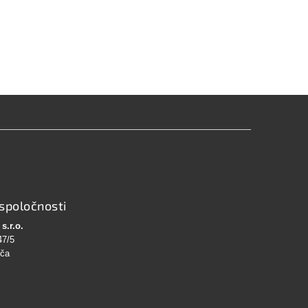
spoločnosti
s.r.o.
47/5
bča