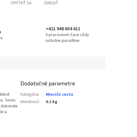
OPÝTAŤ SA
ZDIEĽAŤ
+421 948 654 411
a
V pracovnom čase vždy
ru
ochotne poradíme
Dodatočné parametre
ahlivé
Kategória
:
Miesiče cesta
ne. Tento
Hmotnosť
:
0.1 kg
e dokonale
le a