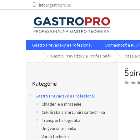
Prejsť
info@gastropro.sk
na
obsah
Gastro Prevádzky a Profesionáli
Domácnosť a Kulin
Domov
Gastro Prevádzky a Profesionáli
Pizza a 
B
Špir
o
Preskočiť
č
Priemer
Neohod
Kategórie
kategórie
n
hodnote
ý
produkt
Gastro Prevádzky a Profesionáli
p
je
Chladenie a mrazenie
0,0
a
z
Cukrárska a zmrzlinárska technika
n
5
e
Transport a logistika
hviezdič
l
Umývacia technika
Varná technika