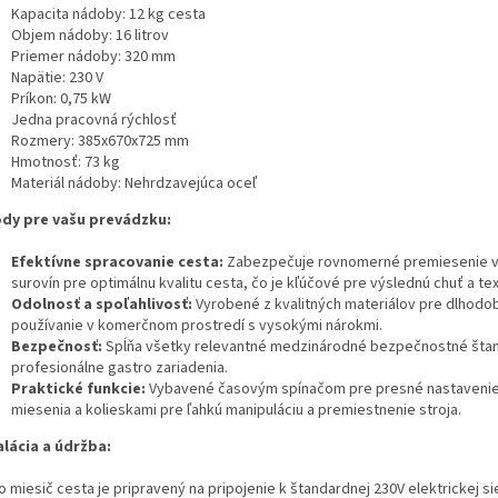
Kapacita nádoby: 12 kg cesta
Objem nádoby: 16 litrov
Priemer nádoby: 320 mm
Napätie: 230 V
Príkon: 0,75 kW
Jedna pracovná rýchlosť
Rozmery: 385x670x725 mm
Hmotnosť: 73 kg
Materiál nádoby: Nehrdzavejúca oceľ
dy pre vašu prevádzku:
Efektívne spracovanie cesta:
Zabezpečuje rovnomerné premiesenie 
surovín pre optimálnu kvalitu cesta, čo je kľúčové pre výslednú chuť a tex
Odolnosť a spoľahlivosť:
Vyrobené z kvalitných materiálov pre dlhodo
používanie v komerčnom prostredí s vysokými nárokmi.
Bezpečnosť:
Spĺňa všetky relevantné medzinárodné bezpečnostné šta
profesionálne gastro zariadenia.
Praktické funkcie:
Vybavené časovým spínačom pre presné nastaveni
miesenia a kolieskami pre ľahkú manipuláciu a premiestnenie stroja.
alácia a údržba:
 miesič cesta je pripravený na pripojenie k štandardnej 230V elektrickej si