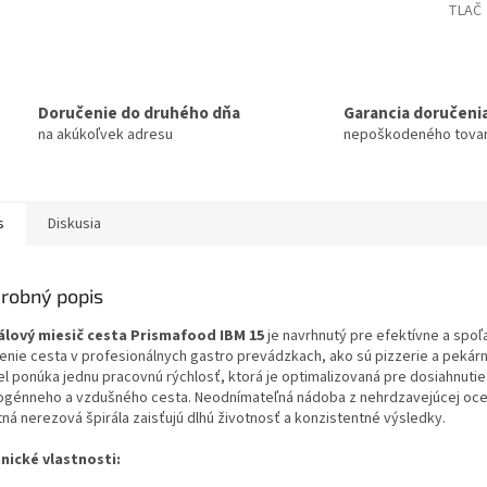
TLAČ
Doručenie do druhého dňa
Garancia doručeni
na akúkoľvek adresu
nepoškodeného tova
s
Diskusia
robný popis
álový miesič cesta Prismafood IBM 15
je navrhnutý pre efektívne a spoľ
enie cesta v profesionálnych gastro prevádzkach, ako sú pizzerie a pekár
l ponúka jednu pracovnú rýchlosť, ktorá je optimalizovaná pre dosiahnuti
génneho a vzdušného cesta. Neodnímateľná nádoba z nehrdzavejúcej oce
tná nerezová špirála zaisťujú dlhú životnosť a konzistentné výsledky.
nické vlastnosti: