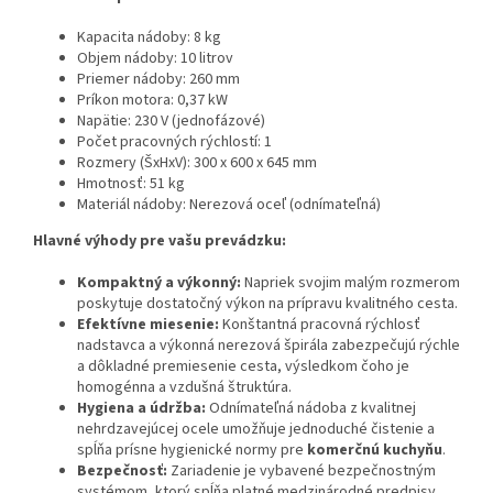
Kapacita nádoby: 8 kg
Objem nádoby: 10 litrov
Priemer nádoby: 260 mm
Príkon motora: 0,37 kW
Napätie: 230 V (jednofázové)
Počet pracovných rýchlostí: 1
Rozmery (ŠxHxV): 300 x 600 x 645 mm
Hmotnosť: 51 kg
Materiál nádoby: Nerezová oceľ (odnímateľná)
Hlavné výhody pre vašu prevádzku:
Kompaktný a výkonný:
Napriek svojim malým rozmerom
poskytuje dostatočný výkon na prípravu kvalitného cesta.
Efektívne miesenie:
Konštantná pracovná rýchlosť
nadstavca a výkonná nerezová špirála zabezpečujú rýchle
a dôkladné premiesenie cesta, výsledkom čoho je
homogénna a vzdušná štruktúra.
Hygiena a údržba:
Odnímateľná nádoba z kvalitnej
nehrdzavejúcej ocele umožňuje jednoduché čistenie a
spĺňa prísne hygienické normy pre
komerčnú kuchyňu
.
Bezpečnosť:
Zariadenie je vybavené bezpečnostným
systémom, ktorý spĺňa platné medzinárodné predpisy,