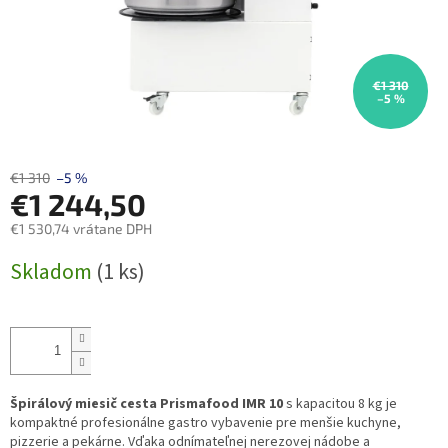
€1 310
–5 %
€1 310
–5 %
€1 244,50
€1 530,74 vrátane DPH
Jednotková
Skladom
(1 ks)
cena:
Špirálový miesič cesta Prismafood IMR 10
s kapacitou 8 kg je
kompaktné profesionálne gastro vybavenie pre menšie kuchyne,
pizzerie a pekárne. Vďaka odnímateľnej nerezovej nádobe a