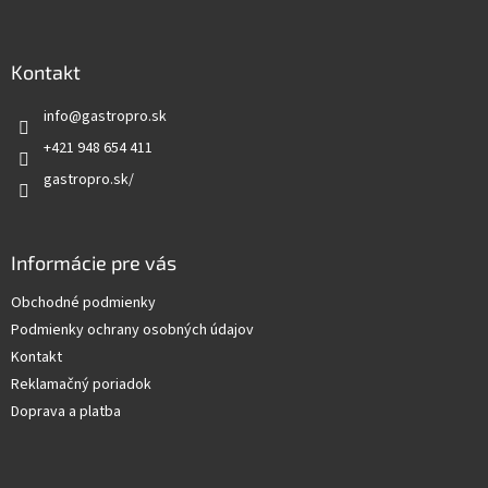
á
p
ä
Kontakt
t
info
@
gastropro.sk
i
e
+421 948 654 411
gastropro.sk/
Informácie pre vás
Obchodné podmienky
Podmienky ochrany osobných údajov
Kontakt
Reklamačný poriadok
Doprava a platba