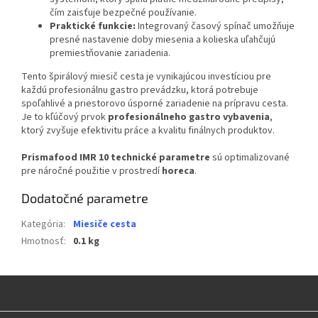
čím zaisťuje bezpečné používanie.
Praktické funkcie:
Integrovaný časový spínač umožňuje
presné nastavenie doby miesenia a kolieska uľahčujú
premiestňovanie zariadenia.
Tento špirálový miesič cesta je vynikajúcou investíciou pre
každú profesionálnu gastro prevádzku, ktorá potrebuje
spoľahlivé a priestorovo úsporné zariadenie na prípravu cesta.
Je to kľúčový prvok
profesionálneho gastro vybavenia
,
ktorý zvyšuje efektivitu práce a kvalitu finálnych produktov.
Prismafood IMR 10 technické parametre
sú optimalizované
pre náročné použitie v prostredí
horeca
.
Dodatočné parametre
Kategória
:
Miesiče cesta
Hmotnosť
:
0.1 kg
Z