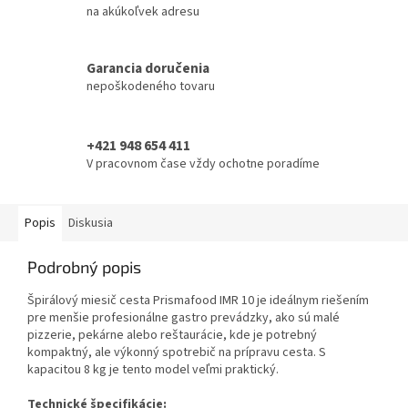
na akúkoľvek adresu
Garancia doručenia
nepoškodeného tovaru
+421 948 654 411
V pracovnom čase vždy ochotne poradíme
Popis
Diskusia
Podrobný popis
Špirálový miesič cesta Prismafood IMR 10 je ideálnym riešením
pre menšie profesionálne gastro prevádzky, ako sú malé
pizzerie, pekárne alebo reštaurácie, kde je potrebný
kompaktný, ale výkonný spotrebič na prípravu cesta. S
kapacitou 8 kg je tento model veľmi praktický.
Technické špecifikácie: