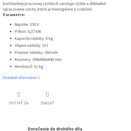
konštantnej pracovnej rýchlosti zaručuje rýchle a dôkladné
spracovanie cesta, ktoré je homogénne a vzdušné.
Parametre:
Napätie: 230 V
Príkon: 0,37 kW
Kapacita nádoby: 8 kg
Objem nádoby: 10 l
Priemer nádoby: 260 mm
Rozmery: 300x600x645 mm
Hmotnosť: 51 kg
Detailné informácie
OPÝTAŤ SA
ZDIEĽAŤ
Doručenie do druhého dňa