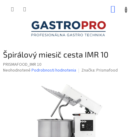
Prejsť
NÁKUP
na
obsah
KOŠÍK
Špirálový miesič cesta IMR 10
PRISMAFOOD_IMR 10
Priemerné
Neohodnotené
Podrobnosti hodnotenia
Značka:
Prismafood
hodnotenie
produktu
je
0,0
z
5
hviezdičiek.