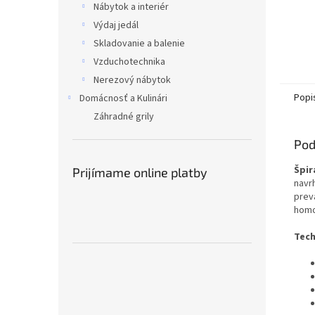
Nábytok a interiér
Výdaj jedál
Skladovanie a balenie
Vzduchotechnika
Nerezový nábytok
Popi
Domácnosť a Kulinári
Záhradné grily
Pod
Špir
Prijímame online platby
navr
prev
homo
Tech