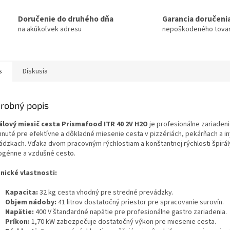
Doručenie do druhého dňa
Garancia doručeni
na akúkoľvek adresu
nepoškodeného tova
s
Diskusia
robný popis
álový miesič cesta Prismafood ITR 40 2V H2O
je profesionálne zariaden
hnuté pre efektívne a dôkladné miesenie cesta v pizzériách, pekárňach a i
ádzkach. Vďaka dvom pracovným rýchlostiam a konštantnej rýchlosti špirál
génne a vzdušné cesto.
nické vlastnosti:
Kapacita:
32 kg cesta vhodný pre stredné prevádzky.
Objem nádoby:
41 litrov dostatočný priestor pre spracovanie surovín.
Napätie:
400 V štandardné napätie pre profesionálne gastro zariadenia.
Príkon:
1,70 kW zabezpečuje dostatočný výkon pre miesenie cesta.