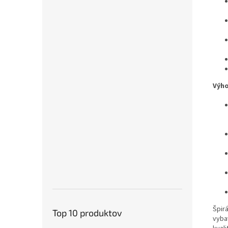
Výho
Špir
Top 10 produktov
vyba