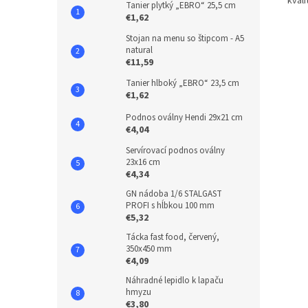
kvali
Tanier plytký „EBRO“ 25,5 cm
€1,62
Stojan na menu so štipcom - A5
natural
€11,59
Tanier hlboký „EBRO“ 23,5 cm
€1,62
Podnos oválny Hendi 29x21 cm
€4,04
Servírovací podnos oválny
23x16 cm
€4,34
GN nádoba 1/6 STALGAST
PROFI s hĺbkou 100 mm
€5,32
Tácka fast food, červený,
350x450 mm
€4,09
Náhradné lepidlo k lapaču
hmyzu
€3,80