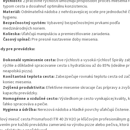
Rýchlosti:
2 pracovné rýchlosti umožňujú prispôsobiť proces miesenia 
typom cesta a dosiahnuť optimálnu konzistenciu.
Materiál:
Odnímateľná nádoba z nehrdzavejúcej ocele pre jednoduché či
hygienu.
Bezpečnostný systém:
Vybavený bezpečnostnými prvkami podľa
medzinárodných noriem.
Kolieska:
Uľahčujú manipuláciu a premiestňovanie zariadenia.
Časový spínač:
Pre presné nastavenie doby miesenia.
dy pre prevádzku:
Dokonalé vymiesenie cesta:
Dve rýchlosti a vysoká rýchlosť špirály z
rýchle a dôkladné spracovanie cesta s hydratáciou až do 85% (ideálne p
neapolskú pizzu).
Konštantná teplota cesta:
Zabezpečuje rovnakú teplotu cesta od zač
koniec miesenia.
Zvýšená produktivita:
Efektívne miesenie skracuje čas prípravy a zvyš
kapacitu prevádzky.
Homogénne a vzdušné cesto:
Výsledkom je cesto vynikajúcej kvality, 
ľahko spracováva a pečie.
Hygiena a údržba:
Nerezová nádoba a hladké povrchy uľahčujú čistenie.
álový miesič cesta Prismafood ITR 40 2V H2O je kľúčovým profesionálnym g
vením pre každú prevádzku zameranú na výrobu pizze alebo pečiva, ktorá s