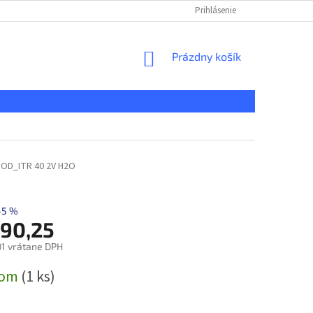
KONTAKT
REKLAMAČNÝ PORIADOK
Prihlásenie
DOPRAVA A PLATBA
NÁKUPNÝ
Prázdny košík
KOŠÍK
OD_ITR 40 2V H2O
–5 %
990,25
1 vrátane DPH
ová
dom
(1 ks)