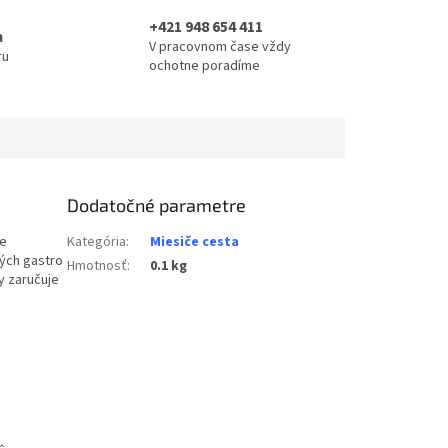
+421 948 654 411
a
V pracovnom čase vždy
ru
ochotne poradíme
Dodatočné parametre
ie
Kategória
:
Miesiče cesta
ných gastro
Hmotnosť
:
0.1 kg
y zaručuje