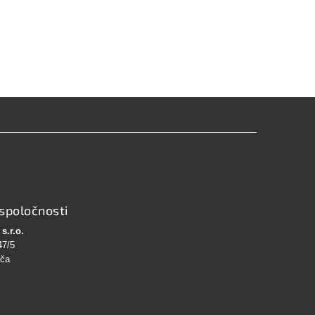
spoločnosti
s.r.o.
47/5
bča