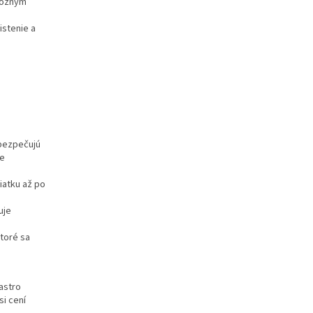
rôznym
stenie a
abezpečujú
re
iatku až po
uje
ktoré sa
astro
i cení