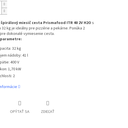
špirálový miesič cesta Prismafood ITR 40 2V H2O
s
 32 kg je ideálny pre pizzérie a pekárne. Ponúka 2
 pre dokonalé vymiesenie cesta.
 parametre:
pacita: 32 kg
jem nádoby: 41 l
pätie: 400 V
íkon: 1,70 kW
chlosti: 2
informácie
OPÝTAŤ SA
ZDIEĽAŤ