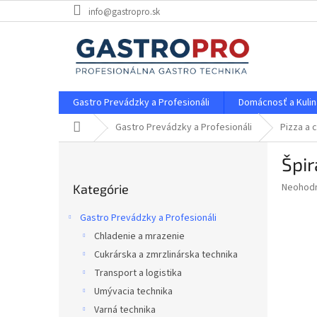
Prejsť
info@gastropro.sk
na
obsah
Gastro Prevádzky a Profesionáli
Domácnosť a Kulin
Domov
Gastro Prevádzky a Profesionáli
Pizza a 
B
Špir
o
Preskočiť
č
Priemer
Neohod
Kategórie
kategórie
n
hodnote
ý
produkt
Gastro Prevádzky a Profesionáli
p
je
Chladenie a mrazenie
0,0
a
z
Cukrárska a zmrzlinárska technika
n
5
e
Transport a logistika
hviezdič
l
Umývacia technika
Varná technika