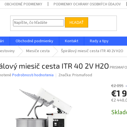
OBCHODNÉ PODMIENKY
PODMIENKY OCHRANY OSOBNÝCH ÚDAJOV
HĽADAŤ
ári
Obchodné podmienky
Kontakt
Rady a tipy
cestoviny
Miesiče cesta
Špirálový miesič cesta ITR 40 2V H2O
álový miesič cesta ITR 40 2V H2O
PRISMAFO
né
notené
Podrobnosti hodnotenia
Značka:
Prismafood
nie
u
€2 095
€1 
€2 448,0
Jednotk
Skla
iek.
cena: