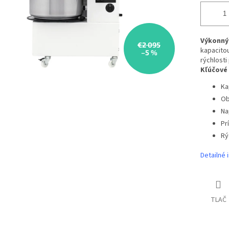
Výkonný 
€2 095
kapacitou
–5 %
rýchlosti
Kľúčové
Ka
Ob
Na
Pr
Rý
Detailné 
TLAČ