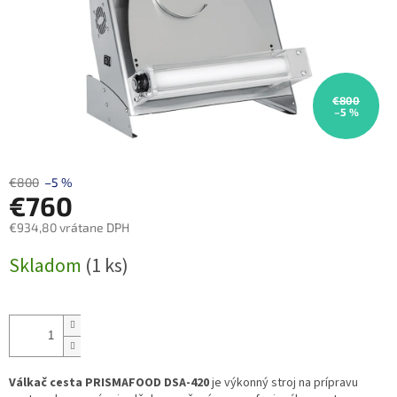
€800
–5 %
€800
–5 %
€760
€934,80 vrátane DPH
Jednotková
Skladom
(1 ks)
cena:
Válkač cesta PRISMAFOOD DSA-420
je výkonný stroj na prípravu