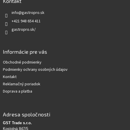
ä
Kontakt
t
info
@
gastropro.sk
i
e
+421 948 654 411
gastropro.sk/
Informácie pre vás
Obchodné podmienky
Podmienky ochrany osobných údajov
Kontakt
Reklamačný poriadok
Doprava a platba
Adresa spoločnosti
GST Trade s.r.o.
Kostolná 847/5