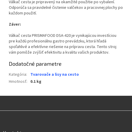
Válkač cesta je pripravený na okamžité použitie po vybalení.
Odporúča sa pravidelné čistenie valčekov a pracovnej plochy po
každom použití.
Záver:
Válkač cesta PRISMAFOOD DSA-420 je vynikajúcou investíciou
pre každú profesionálnu gastro prevádzku, ktorá hľadá
spoľahlivé a efektívne riešenie na prípravu cesta. Tento stroj
vám pomôže zvýšiť efektivitu a kvalitu vašich produktov.
Dodatočné parametre
Kategória
:
Tvarovače a lisy na cesto
Hmotnosť
:
0.1 kg
Z
á
p