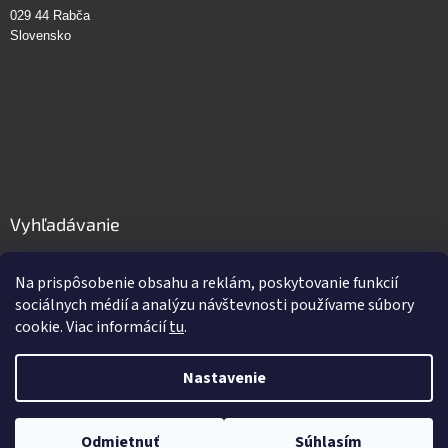
029 44 Rabča
Slovensko
Vyhľadávanie
HĽADAŤ
Na prispôsobenie obsahu a reklám, poskytovanie funkcií
sociálnych médií a analýzu návštevnosti používame súbory
cookie. Viac informácií
tu
.
Vytvoril Shoptet
Nastavenie
Copyright 2026
GastroPro.sk
. Všetky práva vyhradené.
Upraviť
Odmietnuť
Súhlasím
nastavenie cookies