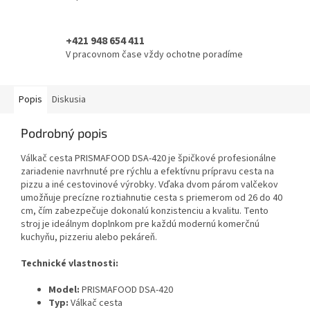
+421 948 654 411
V pracovnom čase vždy ochotne poradíme
Popis
Diskusia
Podrobný popis
Válkač cesta PRISMAFOOD DSA-420 je špičkové profesionálne
zariadenie navrhnuté pre rýchlu a efektívnu prípravu cesta na
pizzu a iné cestovinové výrobky. Vďaka dvom párom valčekov
umožňuje precízne roztiahnutie cesta s priemerom od 26 do 40
cm, čím zabezpečuje dokonalú konzistenciu a kvalitu. Tento
stroj je ideálnym doplnkom pre každú modernú komerčnú
kuchyňu, pizzeriu alebo pekáreň.
Technické vlastnosti:
Model:
PRISMAFOOD DSA-420
Typ:
Válkač cesta