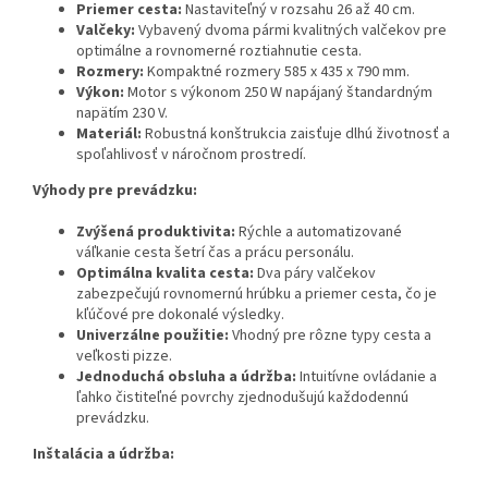
Priemer cesta:
Nastaviteľný v rozsahu 26 až 40 cm.
Valčeky:
Vybavený dvoma pármi kvalitných valčekov pre
optimálne a rovnomerné roztiahnutie cesta.
Rozmery:
Kompaktné rozmery 585 x 435 x 790 mm.
Výkon:
Motor s výkonom 250 W napájaný štandardným
napätím 230 V.
Materiál:
Robustná konštrukcia zaisťuje dlhú životnosť a
spoľahlivosť v náročnom prostredí.
Výhody pre prevádzku:
Zvýšená produktivita:
Rýchle a automatizované
váľkanie cesta šetrí čas a prácu personálu.
Optimálna kvalita cesta:
Dva páry valčekov
zabezpečujú rovnomernú hrúbku a priemer cesta, čo je
kľúčové pre dokonalé výsledky.
Univerzálne použitie:
Vhodný pre rôzne typy cesta a
veľkosti pizze.
Jednoduchá obsluha a údržba:
Intuitívne ovládanie a
ľahko čistiteľné povrchy zjednodušujú každodennú
prevádzku.
Inštalácia a údržba: