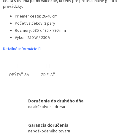
cesta s dvoma pármi valčekov, určený pre profesionálne gastro
prevádzky.
Priemer cesta: 26-40 cm
Počet valčekov: 2 páry
Rozmery: 585 x 435 x 790 mm
Výkon: 250 W / 230 V
Detailné informácie
OPÝTAŤ SA
ZDIEĽAŤ
Doručenie do druhého dňa
na akúkoľvek adresu
Garancia doručenia
nepoškodeného tovaru