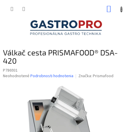
Prejsť
NÁKUP
na
obsah
KOŠÍK
Válkač cesta PRISMAFOOD® DSA-
420
P786931
Priemerné
Neohodnotené
Podrobnosti hodnotenia
Značka:
Prismafood
hodnotenie
produktu
je
0,0
z
5
hviezdičiek.