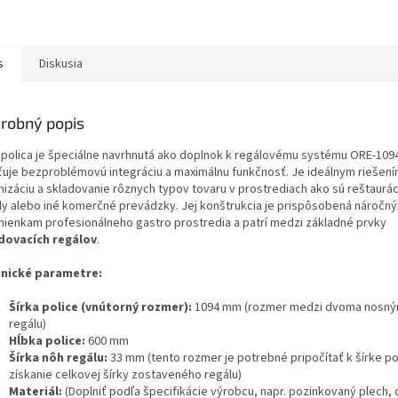
s
Diskusia
robný popis
 polica je špeciálne navrhnutá ako doplnok k regálovému systému ORE-1094
čuje bezproblémovú integráciu a maximálnu funkčnosť. Je ideálnym riešení
nizáciu a skladovanie rôznych typov tovaru v prostrediach ako sú reštaurác
dy alebo iné komerčné prevádzky. Jej konštrukcia je prispôsobená náročn
ienkam profesionálneho gastro prostredia a patrí medzi základné prvky
dovacích regálov
.
nické parametre:
Šírka police (vnútorný rozmer):
1094 mm (rozmer medzi dvoma nosný
regálu)
Hĺbka police:
600 mm
Šírka nôh regálu:
33 mm (tento rozmer je potrebné pripočítať k šírke po
získanie celkovej šírky zostaveného regálu)
Materiál:
(Doplniť podľa špecifikácie výrobcu, napr. pozinkovaný plech, 