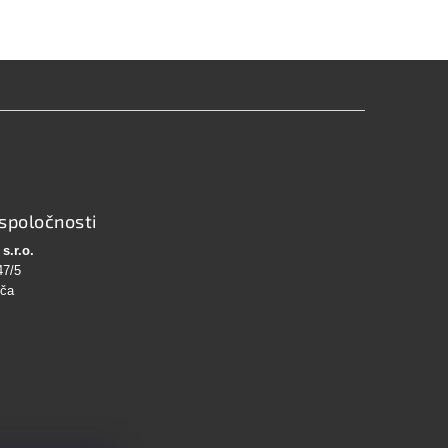
spoločnosti
s.r.o.
47/5
bča