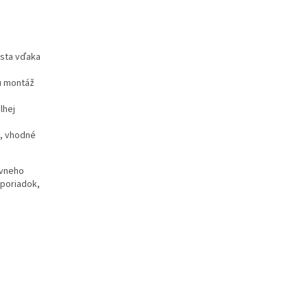
esta vďaka
ú montáž
lhej
a, vhodné
ívneho
 poriadok,