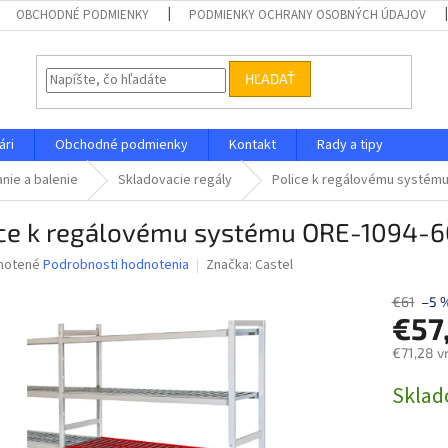
OBCHODNÉ PODMIENKY
PODMIENKY OCHRANY OSOBNÝCH ÚDAJOV
HĽADAŤ
ári
Obchodné podmienky
Kontakt
Rady a tipy
nie a balenie
Skladovacie regály
Police k regálovému systém
ice k regálovému systému ORE-1094-
né
notené
Podrobnosti hodnotenia
Značka:
Castel
nie
u
€61
–5 
€57
€71,28 v
Jednotk
Skla
iek.
cena: