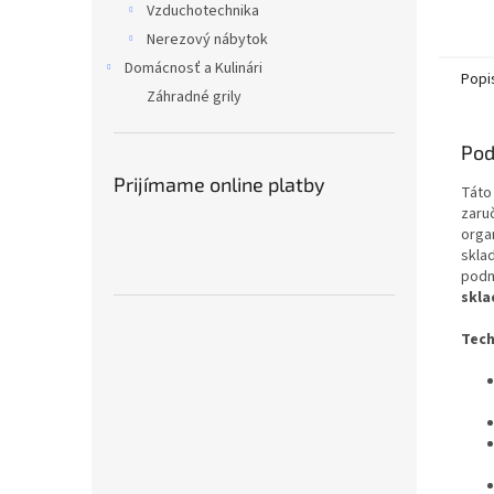
Vzduchotechnika
Nerezový nábytok
Domácnosť a Kulinári
Popi
Záhradné grily
Pod
Prijímame online platby
Táto
zaru
orga
skla
podm
skla
Tech