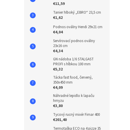
€11,59
Tanier hlboký „EBRO“ 23,5 cm
€1,62
Podnos oválny Hendi 29x21 cm
€4,04
Servírovací podnos oválny
23x16 cm
€4,34
GN nádoba 1/6 STALGAST
PROFI s hĺbkou 100 mm
€5,32
Tácka fast food, červený,
350x450 mm
€4,09
Náhradné lepidlo k lapaču
hmyzu
€3,80
Tycový rucný mixér Fimar 400
€201,40
Termotaška ECO na 4 pizze 35