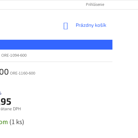
KONTAKT
REKLAMAČNÝ PORIADOK
Prihlásenie
DOPRAVA A PLATBA
NÁKUPNÝ
Prázdny košík
KOŠÍK
u ORE-1094-600
600
ORE-1160-600
%
,95
rátane DPH
ová
dom
(1 ks)