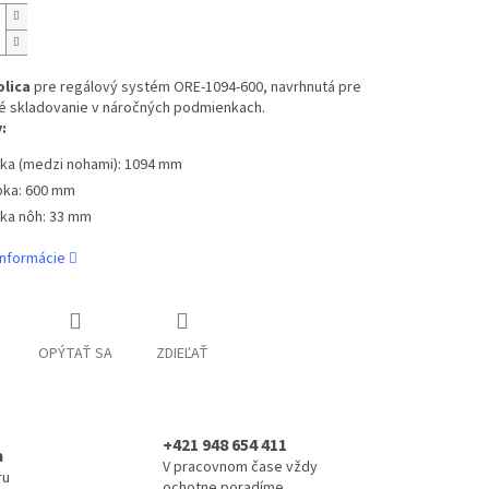
lica
pre regálový systém ORE-1094-600, navrhnutá pre
vé skladovanie v náročných podmienkach.
:
rka (medzi nohami): 1094 mm
bka: 600 mm
rka nôh: 33 mm
informácie
OPÝTAŤ SA
ZDIEĽAŤ
+421 948 654 411
a
V pracovnom čase vždy
ru
ochotne poradíme