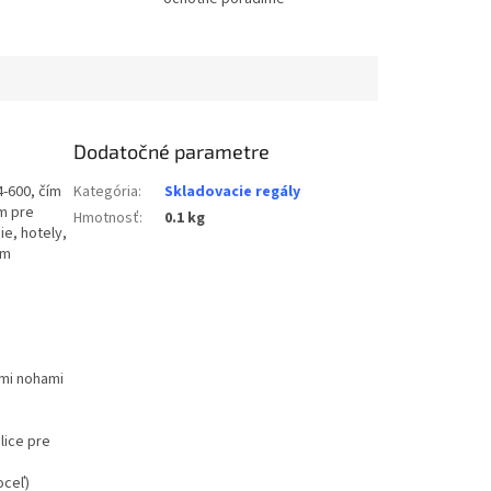
Dodatočné parametre
-600, čím
Kategória
:
Skladovacie regály
m pre
Hmotnosť
:
0.1 kg
ie, hotely,
ým
mi nohami
lice pre
oceľ)