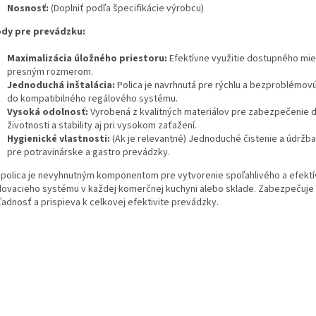
Nosnosť:
(Doplniť podľa špecifikácie výrobcu)
dy pre prevádzku:
Maximalizácia úložného priestoru:
Efektívne využitie dostupného mi
presným rozmerom.
Jednoduchá inštalácia:
Polica je navrhnutá pre rýchlu a bezproblémov
do kompatibilného regálového systému.
Vysoká odolnosť:
Vyrobená z kvalitných materiálov pre zabezpečenie d
životnosti a stability aj pri vysokom zaťažení.
Hygienické vlastnosti:
(Ak je relevantné) Jednoduché čistenie a údržb
pre potravinárske a gastro prevádzky.
 polica je nevyhnutným komponentom pre vytvorenie spoľahlivého a efekt
dovacieho systému v každej komerčnej kuchyni alebo sklade. Zabezpečuje
ľadnosť a prispieva k celkovej efektivite prevádzky.