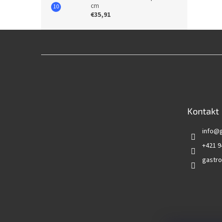
cm
€35,91
Z
á
p
ä
t
Kontakt
i
e
info
@
+421 9
gastro