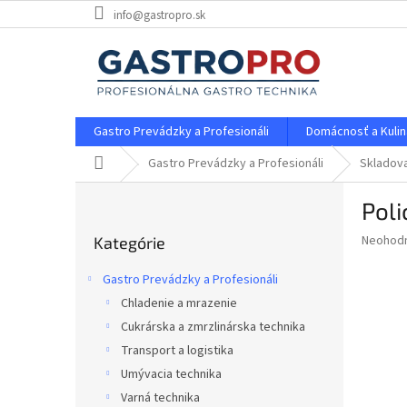
Prejsť
info@gastropro.sk
na
obsah
Gastro Prevádzky a Profesionáli
Domácnosť a Kulin
Domov
Gastro Prevádzky a Profesionáli
Skladova
B
Pol
o
Preskočiť
č
Priemer
Neohod
Kategórie
kategórie
n
hodnote
ý
produkt
Gastro Prevádzky a Profesionáli
p
je
Chladenie a mrazenie
0,0
a
z
Cukrárska a zmrzlinárska technika
n
5
e
Transport a logistika
hviezdič
l
Umývacia technika
Varná technika