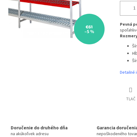
Pevná po
€61
spoľahli
–5 %
Rozmery
Ší
Hĺ
Ší
Detailné 
TLAČ
Doručenie do druhého dňa
Garancia doručeni
na akúkoľvek adresu
nepoškodeného tova