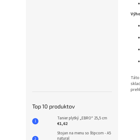
Výho
Táto
skla
preh
Top 10 produktov
Tanier plytký „EBRO“ 25,5 cm
€1,62
Stojan na menu so štipcom - A5
natural