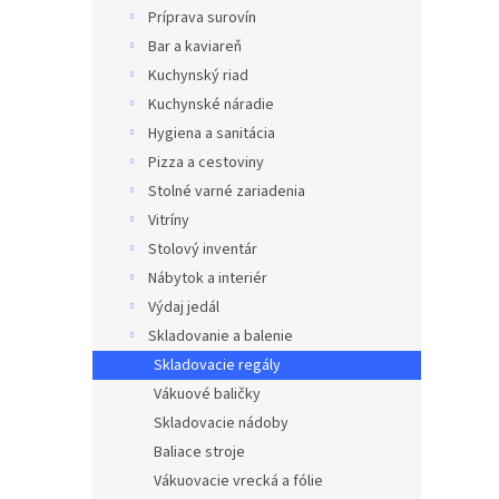
Príprava surovín
Bar a kaviareň
Kuchynský riad
Kuchynské náradie
Hygiena a sanitácia
Pizza a cestoviny
Stolné varné zariadenia
Vitríny
Stolový inventár
Nábytok a interiér
Výdaj jedál
Skladovanie a balenie
Skladovacie regály
Vákuové baličky
Skladovacie nádoby
Baliace stroje
Vákuovacie vrecká a fólie