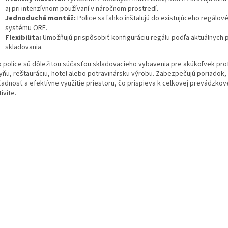
aj pri intenzívnom používaní v náročnom prostredí.
Jednoduchá montáž:
Police sa ľahko inštalujú do existujúceho regálov
systému ORE.
Flexibilita:
Umožňujú prispôsobiť konfiguráciu regálu podľa aktuálnych 
skladovania.
o police sú dôležitou súčasťou skladovacieho vybavenia pre akúkoľvek pro
yňu, reštauráciu, hotel alebo potravinársku výrobu. Zabezpečujú poriadok,
ľadnosť a efektívne využitie priestoru, čo prispieva k celkovej prevádzkov
ivite.