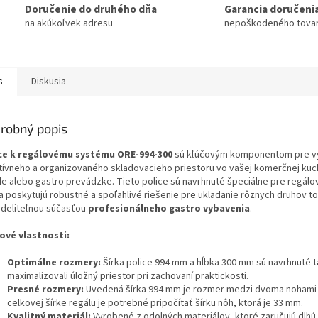
Doručenie do druhého dňa
Garancia doručeni
na akúkoľvek adresu
nepoškodeného tova
s
Diskusia
robný popis
ce k regálovému systému ORE-994-300
sú kľúčovým komponentom pre v
tívneho a organizovaného skladovacieho priestoru vo vašej komerčnej kuc
de alebo gastro prevádzke. Tieto police sú navrhnuté špeciálne pre regál
a poskytujú robustné a spoľahlivé riešenie pre ukladanie rôznych druhov to
deliteľnou súčasťou
profesionálneho gastro vybavenia
.
ové vlastnosti:
Optimálne rozmery:
Šírka police 994 mm a hĺbka 300 mm sú navrhnuté t
maximalizovali úložný priestor pri zachovaní praktickosti.
Presné rozmery:
Uvedená šírka 994 mm je rozmer medzi dvoma nohami 
celkovej šírke regálu je potrebné pripočítať šírku nôh, ktorá je 33 mm.
Kvalitný materiál:
Vyrobené z odolných materiálov, ktoré zaručujú dlhú