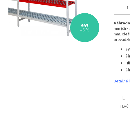
Náhradn
€47
mm (šírka
–5 %
mm. Ideá
prevádzk
Sy
Ší
Hĺ
Ší
Detailné 
TLAČ