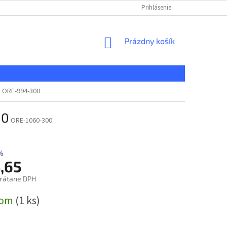
KONTAKT
REKLAMAČNÝ PORIADOK
Prihlásenie
DOPRAVA A PLATBA
NÁKUPNÝ
Prázdny košík
KOŠÍK
u ORE-994-300
00
ORE-1060-300
%
,65
rátane DPH
ová
dom
(1 ks)