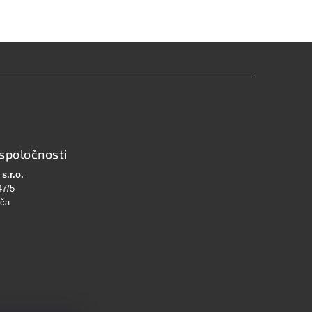
spoločnosti
s.r.o.
47/5
bča