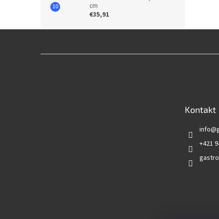
cm
€35,91
Z
á
p
ä
t
Kontakt
i
e
info
@
+421 9
gastro