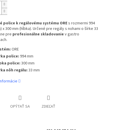
é police k regálovému systému ORE
s rozmermi 994
) x 300 mm (hĺbka). Určené pre regály s nohami o šírke 33
lne pre
profesionálne skladovanie
v gastro
ach.
stém:
ORE
rka police:
994 mm
bka police:
300 mm
rka nôh regálu:
33 mm
informácie
OPÝTAŤ SA
ZDIEĽAŤ