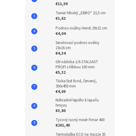
€11,59
Tanier hlboký „EBRO“ 23,5 cm
€1,62
Podnos oválny Hendi 29x21 cm
€4,04
Servírovací podnos oválny
23x16 cm
€4,34
GN nádoba 1/6 STALGAST
PROFI s hĺbkou 100 mm
€5,32
Tácka fast food, červený,
350x450 mm
€4,09
Náhradné lepidlo k lapaču
hmyzu
€3,80
Tycový rucný mixér Fimar 400
€201,40
Termotaška ECO na 4 pizze 35