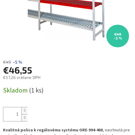
€49
–5 %
€49
–5 %
€46,55
€57,26 vrátane DPH
Jednotková
Skladom
(1 ks)
cena:
Kvalitná polica k regálovému systému ORE-994-400
, navrhnutá pre