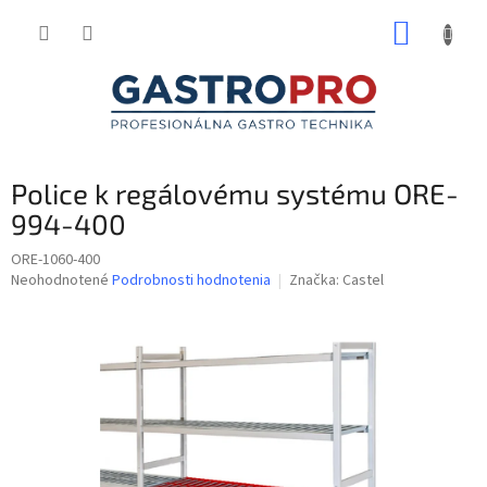
Prejsť
NÁKUP
na
obsah
KOŠÍK
Police k regálovému systému ORE-
994-400
ORE-1060-400
Priemerné
Neohodnotené
Podrobnosti hodnotenia
Značka:
Castel
hodnotenie
produktu
je
0,0
z
5
hviezdičiek.