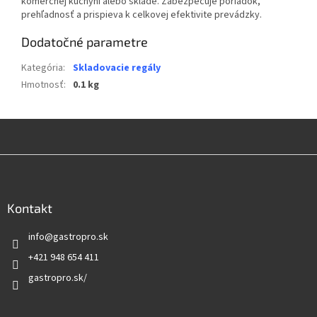
komerčnej kuchyni alebo sklade. Zabezpečuje poriadok,
prehľadnosť a prispieva k celkovej efektivite prevádzky.
Dodatočné parametre
Kategória
:
Skladovacie regály
Hmotnosť
:
0.1 kg
Z
á
p
ä
Kontakt
t
info
@
gastropro.sk
i
e
+421 948 654 411
gastropro.sk/