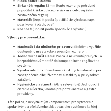
Hĺbka police:
400 mm
Šírka nôh regálu:
33 mm (tento rozmer je potrebné
pripočítať k šírke police pre získanie celkovej šírky
zostaveného regálu)
Materiál:
(Doplniť podľa špecifikácie výrobcu, napr.
pozinkovaný plech, oceľ)
Nosnosť:
(Doplniť podľa špecifikácie výrobcu)
Výhody pre prevádzku:
Maximalizácia úložného priestoru:
Efektívne využitie
dostupného miesta vďaka presným rozmerom.
Jednoduchá inštalácia:
Polica je navrhnutá pre rýchlu a
bezproblémovú montáž do kompatibilného regálového
systému.
Vysoká odolnosť:
Vyrobená z kvalitných materiálov pre
zabezpečenie dlhej životnosti a stability aj pri vysokom
zaťažení.
Hygienické vlastnosti:
(Ak je relevantné) Jednoduché
čistenie a údržba, vhodné pre potravinárske a gastro
prevádzky.
Táto polica je nevyhnutným komponentom pre vytvorenie
spoľahlivého a efektívneho skladovacieho systému v každej