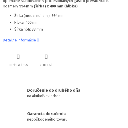
optimálne skladovanie v profesionálnych gastro prevádzkach.
Rozmery
994 mm (šírka) x 400 mm (hĺbka)
.
Šírka (medzi nohami): 994 mm
Hĺbka: 400 mm
Šírka nôh: 33 mm
Detailné informácie
OPÝTAŤ SA
ZDIEĽAŤ
Doručenie do druhého dňa
na akúkoľvek adresu
Garancia doručenia
nepoškodeného tovaru