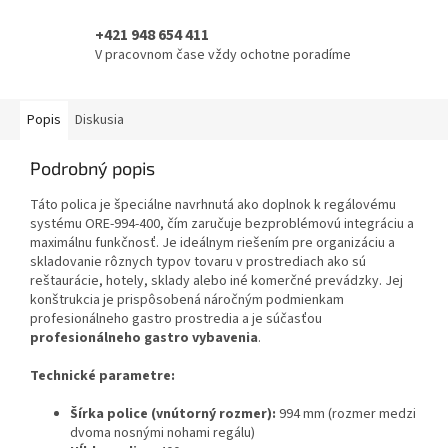
+421 948 654 411
V pracovnom čase vždy ochotne poradíme
Popis
Diskusia
Podrobný popis
Táto polica je špeciálne navrhnutá ako doplnok k regálovému
systému ORE-994-400, čím zaručuje bezproblémovú integráciu a
maximálnu funkčnosť. Je ideálnym riešením pre organizáciu a
skladovanie rôznych typov tovaru v prostrediach ako sú
reštaurácie, hotely, sklady alebo iné komerčné prevádzky. Jej
konštrukcia je prispôsobená náročným podmienkam
profesionálneho gastro prostredia a je súčasťou
profesionálneho gastro vybavenia
.
Technické parametre:
Šírka police (vnútorný rozmer):
994 mm (rozmer medzi
dvoma nosnými nohami regálu)