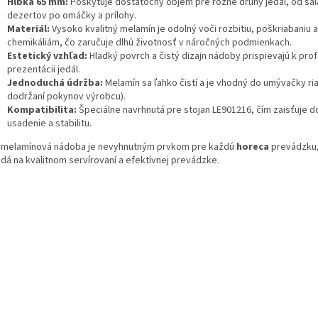
Hĺbka 65 mm:
Poskytuje dostatočný objem pre rôzne druhy jedál, od šal
dezertov po omáčky a prílohy.
Materiál:
Vysoko kvalitný melamín je odolný voči rozbitiu, poškriabaniu a
chemikáliám, čo zaručuje dlhú životnosť v náročných podmienkach.
Estetický vzhľad:
Hladký povrch a čistý dizajn nádoby prispievajú k prof
prezentácii jedál.
Jednoduchá údržba:
Melamín sa ľahko čistí a je vhodný do umývačky ria
dodržaní pokynov výrobcu).
Kompatibilita:
Špeciálne navrhnutá pre stojan LE901216, čím zaisťuje 
usadenie a stabilitu.
 melamínová nádoba je nevyhnutným prvkom pre každú
horeca
prevádzku, 
adá na kvalitnom servírovaní a efektívnej prevádzke.