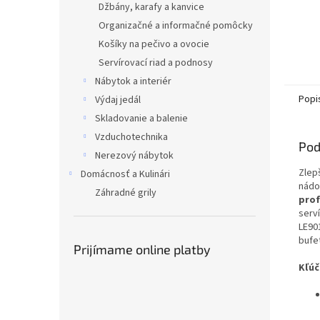
Džbány, karafy a kanvice
Organizačné a informačné pomôcky
Košíky na pečivo a ovocie
Servírovací riad a podnosy
Nábytok a interiér
Popi
Výdaj jedál
Skladovanie a balenie
Vzduchotechnika
Pod
Nerezový nábytok
Zlep
Domácnosť a Kulinári
nádo
Záhradné grily
prof
serv
LE90
bufet
Prijímame online platby
Kľúč