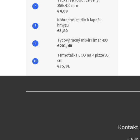
Tácka fast food, červený,
350x450 mm
€4,09
Náhradné lepidlo k lapaču
hmyzu
€3,80
Tycový rucný mixér Fimar 400
€201,40
Termotaška ECO na 4 pizze 35
cm
€35,91
Z
á
p
ä
t
Kontakt
i
e
info
@