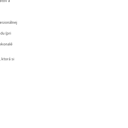
átov a
esionálnej
du (pri
dokonalé
ktorá si