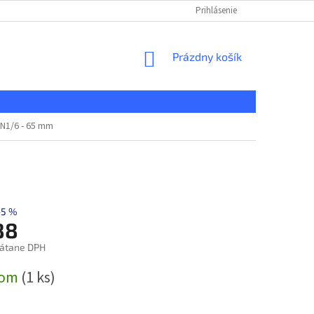
KONTAKT
REKLAMAČNÝ PORIADOK
Prihlásenie
DOPRAVA A PLATBA
NÁKUPNÝ
Prázdny košík
KOŠÍK
N1/6 - 65 mm
–5 %
88
rátane DPH
ová
dom
(1 ks)