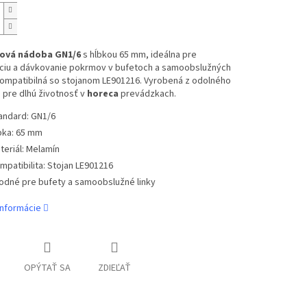
ová nádoba GN1/6
s hĺbkou 65 mm, ideálna pre
ciu a dávkovanie pokrmov v bufetoch a samoobslužných
Kompatibilná so stojanom LE901216. Vyrobená z odolného
 pre dlhú životnosť v
horeca
prevádzkach.
andard: GN1/6
bka: 65 mm
teriál: Melamín
mpatibilita: Stojan LE901216
odné pre bufety a samoobslužné linky
informácie
OPÝTAŤ SA
ZDIEĽAŤ