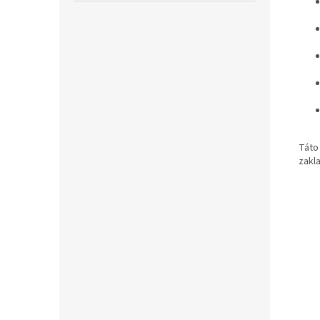
Táto
zakl