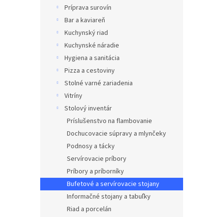
Príprava surovín
Bar a kaviareň
Kuchynský riad
Kuchynské náradie
Hygiena a sanitácia
Pizza a cestoviny
Stolné varné zariadenia
Vitríny
Stolový inventár
Príslušenstvo na flambovanie
Dochucovacie súpravy a mlynčeky
Podnosy a tácky
Servírovacie príbory
Príbory a príborníky
Bufetové a servírovacie stojany
Informačné stojany a tabuľky
Riad a porcelán