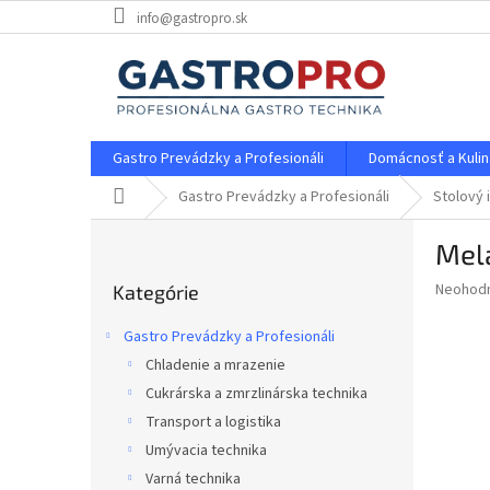
Prejsť
info@gastropro.sk
na
obsah
Gastro Prevádzky a Profesionáli
Domácnosť a Kulin
Domov
Gastro Prevádzky a Profesionáli
Stolový 
B
Mel
o
Preskočiť
č
Priemer
Neohod
Kategórie
kategórie
n
hodnote
ý
produkt
Gastro Prevádzky a Profesionáli
p
je
Chladenie a mrazenie
0,0
a
z
Cukrárska a zmrzlinárska technika
n
5
e
Transport a logistika
hviezdič
l
Umývacia technika
Varná technika