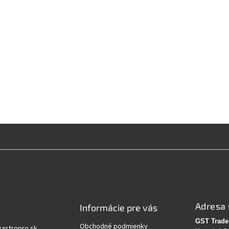
Adresa 
Informácie pre vás
GST Trade 
Obchodné podmienky
gastropro.sk