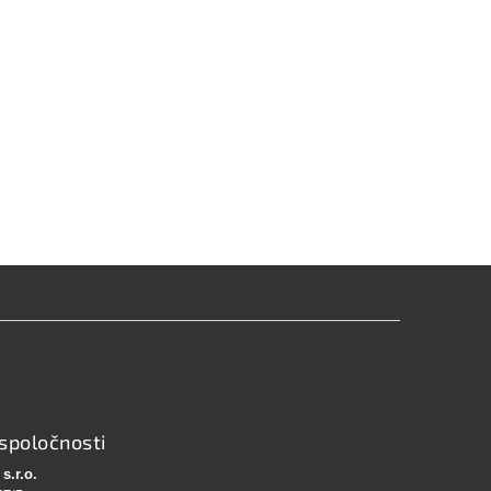
spoločnosti
s.r.o.