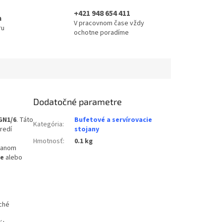
+421 948 654 411
a
V pracovnom čase vždy
ru
ochotne poradíme
Dodatočné parametre
GN1/6
. Táto
Bufetové a servírovacie
Kategória
:
redí
stojany
Hmotnosť
:
0.1 kg
ojanom
ne
alebo
ché