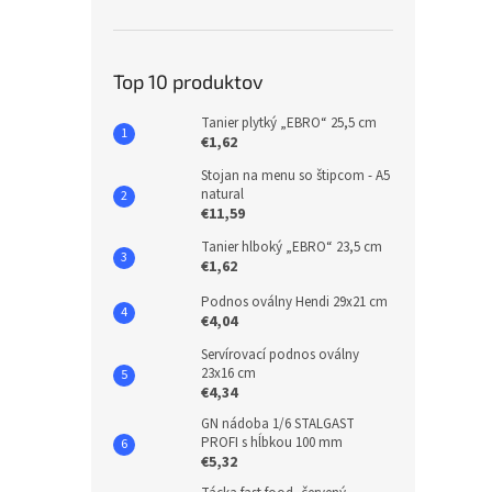
Top 10 produktov
Tanier plytký „EBRO“ 25,5 cm
€1,62
Stojan na menu so štipcom - A5
natural
€11,59
Tanier hlboký „EBRO“ 23,5 cm
€1,62
Podnos oválny Hendi 29x21 cm
€4,04
Servírovací podnos oválny
23x16 cm
€4,34
GN nádoba 1/6 STALGAST
PROFI s hĺbkou 100 mm
€5,32