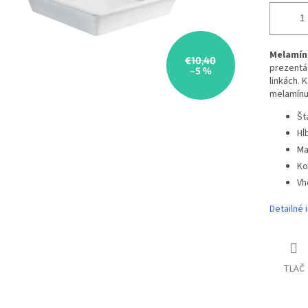
Melamín
€10,40
prezentá
–5 %
linkách. 
melamínu
Št
Hĺ
Ma
Ko
Vh
Detailné 
TLAČ