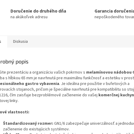
Doručenie do druhého dňa
Garancia doručeni
na akúkoľvek adresu
nepoškodeného tova
s
Diskusia
robný popis
šite prezentáciu a organizáciu vašich pokrmov s
melamínovou nádobou 
ba s hĺbkou 65 mm je navrhnutá pre maximálnu funkčnosť a estetiku v prost
esionálneho gastro vybavenia
. Je ideálna pre použitie v bufetových a
írovacích stojanoch, pričom je špeciálne navrhnutá pre kompatibilitu so st
1216, čím zaisťuje bezproblémové začlenenie do vašej
komerčnej kuchy
ovej linky.
ové vlastnosti:
Štandardizovaný rozmer:
GN1/6 zabezpečuje univerzálnosť a jednodu
začlenenie do existujúcich systémov.