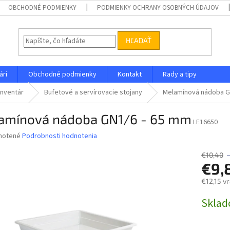
OBCHODNÉ PODMIENKY
PODMIENKY OCHRANY OSOBNÝCH ÚDAJOV
HĽADAŤ
ári
Obchodné podmienky
Kontakt
Rady a tipy
inventár
Bufetové a servírovacie stojany
Melamínová nádoba G
amínová nádoba GN1/6 - 65 mm
LE16650
né
notené
Podrobnosti hodnotenia
nie
u
€10,40
€9,
€12,15 v
Jednotk
Skla
iek.
cena: