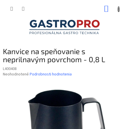
Prejsť
NÁKUP
na
obsah
KOŠÍK
Kanvice na speňovanie s
neprilnavým povrchom - 0,8 L
L400408
Priemerné
Neohodnotené
Podrobnosti hodnotenia
hodnotenie
produktu
je
0,0
z
5
hviezdičiek.