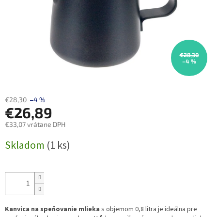
€28,30
–4 %
€28,30
–4 %
€26,89
€33,07 vrátane DPH
Jednotková
Skladom
(1 ks)
cena:
Kanvica na speňovanie mlieka
s objemom 0,8 litra je ideálna pre