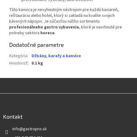
Táto kanvica je nevyhnutným nástrojom pre každú kaviareň,
reštauráciu alebo hotel, ktorý si zakladá na kvalite svojich
kávových nápojov. Je súčasťou nášho sortimentu
profesionálneho gastro vybavenia
, ktoré je navrhnuté pre
potreby sektora
horeca
.
Dodatočné parametre
Kategória
:
Džbány, karafy a kanvice
Hmotnosť
:
0.1 kg
Z
á
p
ä
Kontakt
t
info
@
gastropro.sk
i
e