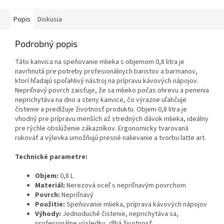
Popis
Diskusia
Podrobný popis
Táto kanvica na speňovanie mlieka s objemom 0,8 litra je
navrhnutá pre potreby profesionálnych baristov a barmanov,
ktorí hľadajú spoľahlivý nástroj na prípravu kávových nápojov.
Nepriľnavý povrch zaisťuje, že sa mlieko počas ohrevu a penenia
neprichytáva na dno a steny kanvice, čo výrazne uľahčuje
čistenie a predlžuje životnosť produktu. Objem 0,8 litra je
vhodný pre prípravu menších až stredných dávok mlieka, ideálny
pre rýchle obslúženie zákazníkov. Ergonomicky tvarovaná
rukoväť a výlevka umožňujú presné nalievanie a tvorbu latte art.
Technické parametre:
Objem:
0,8 L
Materiál:
Nerezová oceľ s nepriľnavým povrchom
Povrch:
Nepriľnavý
Použitie:
Speňovanie mlieka, príprava kávových nápojov
Výhody:
Jednoduché čistenie, neprichytáva sa,
profesionálne výsledky, dlhá životnosť