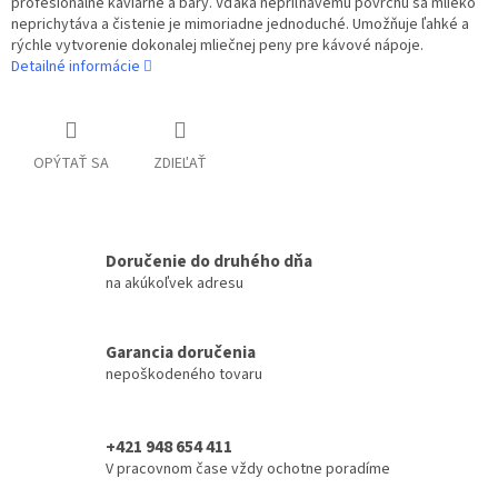
profesionálne kaviarne a bary. Vďaka nepriľnavému povrchu sa mlieko
neprichytáva a čistenie je mimoriadne jednoduché. Umožňuje ľahké a
rýchle vytvorenie dokonalej mliečnej peny pre kávové nápoje.
Detailné informácie
OPÝTAŤ SA
ZDIEĽAŤ
Doručenie do druhého dňa
na akúkoľvek adresu
Garancia doručenia
nepoškodeného tovaru
+421 948 654 411
V pracovnom čase vždy ochotne poradíme