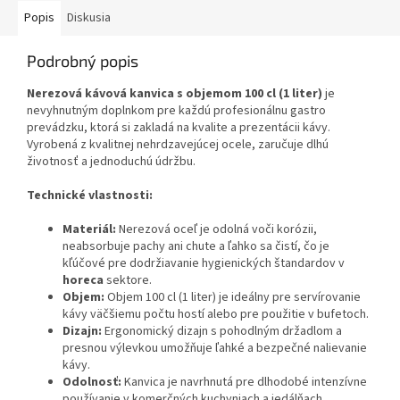
Popis
Diskusia
Podrobný popis
Nerezová kávová kanvica s objemom 100 cl (1 liter)
je
nevyhnutným doplnkom pre každú profesionálnu gastro
prevádzku, ktorá si zakladá na kvalite a prezentácii kávy.
Vyrobená z kvalitnej nehrdzavejúcej ocele, zaručuje dlhú
životnosť a jednoduchú údržbu.
Technické vlastnosti:
Materiál:
Nerezová oceľ je odolná voči korózii,
neabsorbuje pachy ani chute a ľahko sa čistí, čo je
kľúčové pre dodržiavanie hygienických štandardov v
horeca
sektore.
Objem:
Objem 100 cl (1 liter) je ideálny pre servírovanie
kávy väčšiemu počtu hostí alebo pre použitie v bufetoch.
Dizajn:
Ergonomický dizajn s pohodlným držadlom a
presnou výlevkou umožňuje ľahké a bezpečné nalievanie
kávy.
Odolnosť:
Kanvica je navrhnutá pre dlhodobé intenzívne
používanie v komerčných kuchyniach a jedálňach.