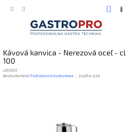
Prejsť
NÁKUP
na
obsah
KOŠÍK
Kávová kanvica - Nerezová oceľ - cl
100
L055010
Priemerné
Neohodnotené
Podrobnosti hodnotenia
Značka:
ILSA
hodnotenie
produktu
je
0,0
z
5
hviezdičiek.