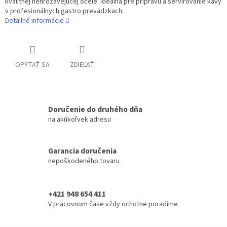
kvalitnej nehrdzavejúcej ocele. Ideálna pre prípravu a servírovanie kávy
v profesionálnych gastro prevádzkach.
Detailné informácie
OPÝTAŤ SA
ZDIEĽAŤ
Doručenie do druhého dňa
na akúkoľvek adresu
Garancia doručenia
nepoškodeného tovaru
+421 948 654 411
V pracovnom čase vždy ochotne poradíme