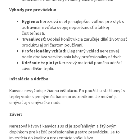
Výhody pre prevádzku:
Hygiena:
Nerezová oceľ je najlepšou voľbou pre styk s
potravinami vďaka svojej neporéznosť a ľahkej
čistiteľnosti.
Trvanlivosť:
Odolná konštrukcia zaručuje dlhú životnosť
produktu aj pri častom používaní.
Profesionálny vzhľad:
Elegantný vzhľad nerezovej
ocele dodáva servírovaniu kávy profesionálny nádych.
Udržanie teploty:
Nerezový materiál pomáha udržať
kávu dlhšie teplú.
Inštalácia a údržba:
Kanvica nevyžaduje žiadnu inštaláciu. Po použití ju stačí umyť v
teplej vode s jemným čistiacim prostriedkom. Je možné ju
umývať aj v umývačke riadu.
Záver:
Nerezová kávová kanvica 100 cl je spoľahlivým a štýlovým
doplnkom pre každú profesionálnu gastro prevádzku. Je to
investícia do kvality a prezentácie vašej kávy.