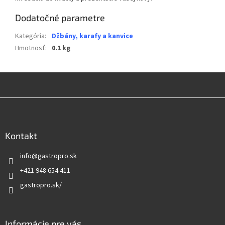
Dodatočné parametre
Kategória
:
Džbány, karafy a kanvice
Hmotnosť
:
0.1 kg
Z
á
p
ä
Kontakt
t
info
@
gastropro.sk
i
e
+421 948 654 411
gastropro.sk/
Informácie pre vás