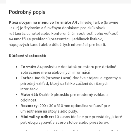
Podrobný popis
Plexi stojan na menu vo formáte A4
v hnedej farbe (browne
Lazur) je štýlovým a funkčným doplnkom pre akúkoľvek
reštauráciu, hotel alebo konferenčnú miestnosť. Jeho veľkosť
A4 umožňuje prehľadnú prezentáciu jedálnych lístkov,
nápojových kariet alebo dôležitých informácií pre hostí.
Kľúčové vlastnosti:
Formát:
A4 poskytuje dostatok priestoru pre detailné
zobrazenie menu alebo iných informácií.
Farba:
Hnedá (browne Lazur) dodáva stojanu elegantný a
prírodný vzhľad, ktorý sa ľahko začlení do rôznych
interiérov.
Materiál:
Kvalitné plexisklo pre moderný vzhľad a
odolnosť.
Rozmery:
200 x 30 x 310 mm optimálna veľkosť pre
umiestnenie na stoly alebo pulty.
Minimálny odber:
10 kusov ideálne pre prevádzky, ktoré
potrebujú vybaviť viacero stolov alebo priestorov.