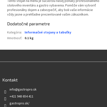
Tento stojan na menu je súčasťou našej ponuky profesionálneho
stolového inventáru a gastro vybavenia. Pomôže vám vytvoriť
profesionálny dojem a zabezpečiť, aby boli vaše informácie
vždy jasne a prehľadne prezentované vašim zákazníkom.
Dodatočné parametre
Kategória
:
Informačné stojany a tabuľky
Hmotnosť
:
0.1 kg
Z
á
p
ä
Kontakt
t
info
@
gastropro.sk
i
e
+421 948 654 411
gastropro.sk/