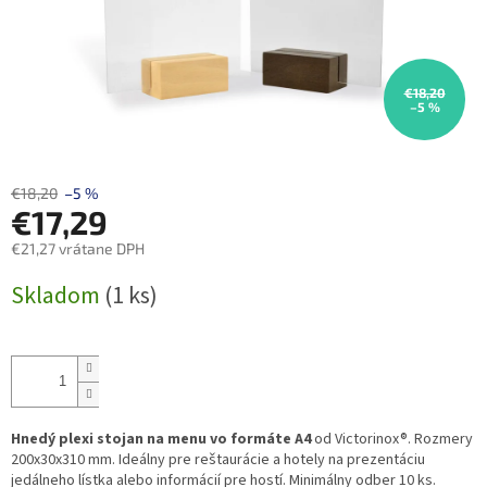
€18,20
–5 %
€18,20
–5 %
€17,29
€21,27 vrátane DPH
Jednotková
Skladom
(1 ks)
cena:
Hnedý plexi stojan na menu vo formáte A4
od Victorinox®. Rozmery
200x30x310 mm. Ideálny pre reštaurácie a hotely na prezentáciu
jedálneho lístka alebo informácií pre hostí. Minimálny odber 10 ks.