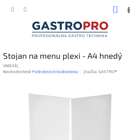
Prejsť
NÁKUP
na
obsah
KOŠÍK
Stojan na menu plexi - A4 hnedý
V665341
Priemerné
Neohodnotené
Podrobnosti hodnotenia
Značka:
GASTRO®
hodnotenie
produktu
je
0,0
z
5
hviezdičiek.