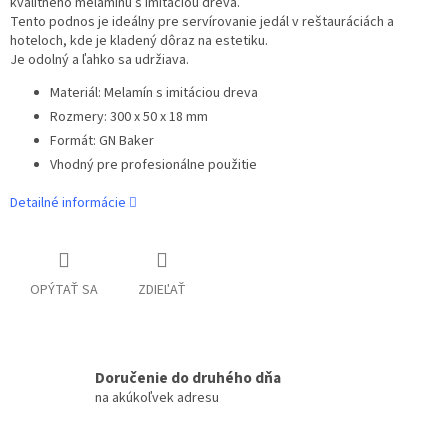
kvalitného melamínu s imitáciou dreva.
Tento podnos je ideálny pre servírovanie jedál v reštauráciách a
hoteloch, kde je kladený dôraz na estetiku.
Je odolný a ľahko sa udržiava.
Materiál: Melamín s imitáciou dreva
Rozmery: 300 x 50 x 18 mm
Formát: GN Baker
Vhodný pre profesionálne použitie
Detailné informácie
OPÝTAŤ SA
ZDIEĽAŤ
Doručenie do druhého dňa
na akúkoľvek adresu