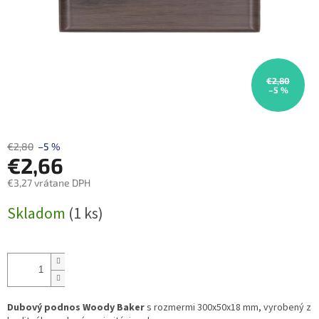
€2,80
–5 %
€2,80
–5 %
€2,66
€3,27 vrátane DPH
Jednotková
Skladom
(1 ks)
cena:
Dubový podnos Woody Baker
s rozmermi 300x50x18 mm, vyrobený z