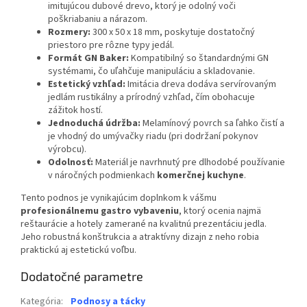
imitujúcou dubové drevo, ktorý je odolný voči
poškriabaniu a nárazom.
Rozmery:
300 x 50 x 18 mm, poskytuje dostatočný
priestoro pre rôzne typy jedál.
Formát GN Baker:
Kompatibilný so štandardnými GN
systémami, čo uľahčuje manipuláciu a skladovanie.
Estetický vzhľad:
Imitácia dreva dodáva servírovaným
jedlám rustikálny a prírodný vzhľad, čím obohacuje
zážitok hostí.
Jednoduchá údržba:
Melamínový povrch sa ľahko čistí a
je vhodný do umývačky riadu (pri dodržaní pokynov
výrobcu).
Odolnosť:
Materiál je navrhnutý pre dlhodobé používanie
v náročných podmienkach
komerčnej kuchyne
.
Tento podnos je vynikajúcim doplnkom k vášmu
profesionálnemu gastro vybaveniu
, ktorý ocenia najmä
reštaurácie a hotely zamerané na kvalitnú prezentáciu jedla.
Jeho robustná konštrukcia a atraktívny dizajn z neho robia
praktickú aj estetickú voľbu.
Dodatočné parametre
Kategória
:
Podnosy a tácky