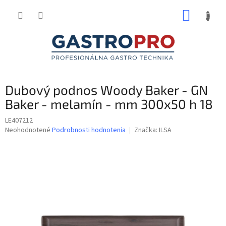
Prejsť
NÁKUP
na
obsah
KOŠÍK
Dubový podnos Woody Baker - GN
Baker - melamín - mm 300x50 h 18
LE407212
Priemerné
Neohodnotené
Podrobnosti hodnotenia
Značka:
ILSA
hodnotenie
produktu
je
0,0
z
5
hviezdičiek.