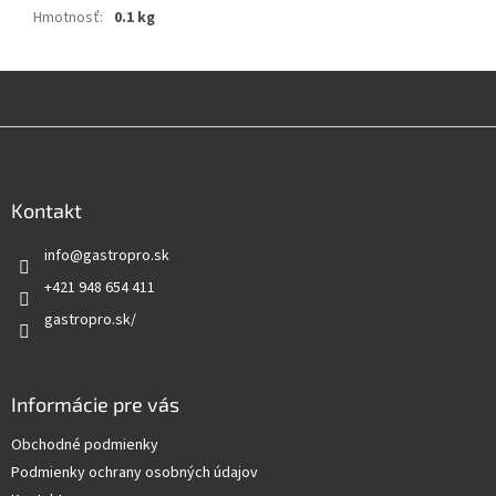
Hmotnosť
:
0.1 kg
Z
á
p
ä
Kontakt
t
info
@
gastropro.sk
i
e
+421 948 654 411
gastropro.sk/
Informácie pre vás
Obchodné podmienky
Podmienky ochrany osobných údajov