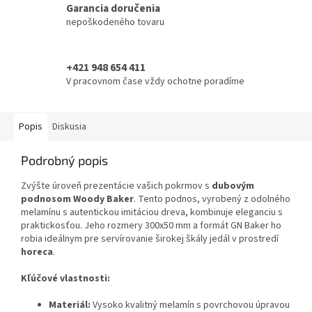
Garancia doručenia
nepoškodeného tovaru
+421 948 654 411
V pracovnom čase vždy ochotne poradíme
Popis
Diskusia
Podrobný popis
Zvýšte úroveň prezentácie vašich pokrmov s
dubovým
podnosom Woody Baker
. Tento podnos, vyrobený z odolného
melamínu s autentickou imitáciou dreva, kombinuje eleganciu s
praktickosťou. Jeho rozmery 300x50 mm a formát GN Baker ho
robia ideálnym pre servírovanie širokej škály jedál v prostredí
horeca
.
Kľúčové vlastnosti:
Materiál:
Vysoko kvalitný melamín s povrchovou úpravou