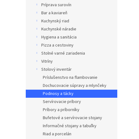
Príprava surovín
Bar a kaviareň
Kuchynský riad
Kuchynské náradie
Hygiena a sanitácia
Pizza a cestoviny
Stolné varné zariadenia
Vitríny
Stolový inventár
Príslušenstvo na flambovanie
Dochucovacie súpravy a mlynčeky
Podnosy a tácky
Servírovacie príbory
Príbory a príborníky
Bufetové a servírovacie stojany
Informačné stojany a tabuľky
Riad a porcelán