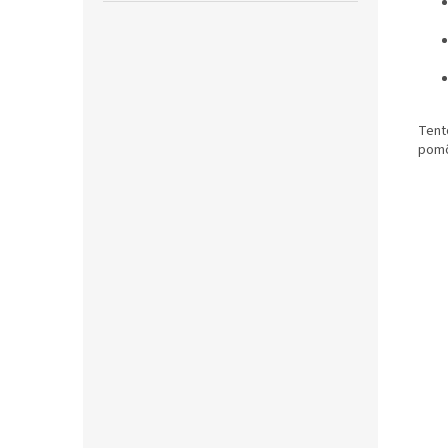
Tent
pomô