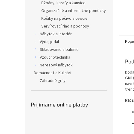
Džbány, karafy a kanvice
Organizačné a informačné pomôcky
Košíky na pečivo a ovocie
Servírovací riad a podnosy
Nábytok a interiér
Popi
Výdaj jedál
Skladovanie a balenie
Vzduchotechnika
Pod
Nerezový nábytok
Doda
Domácnosť a Kulinári
GN1
Záhradné grily
navr
tren
Kľúč
Prijímame online platby