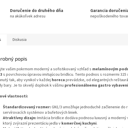
Doručenie do druhého dňa
Garancia doručeni
na akúkoľvek adresu
nepoškodeného tova
s
Diskusia
robný popis
jte vašim pokrmom moderný a sofistikovaný vzhľad s
melamínovým pod
/3
s povrchovou úpravou imitujúcou bridlicu. Tento podnos s rozmermi 325 
hnutý tak, aby vynikol v každej
horeca
prevádzke, od elegantných reštaurá
dy bary. Je to skvelý doplnok k vášmu
profesionálnemu gastro vybaven
ové vlastnosti:
Štandardizovaný rozmer:
GN1/3 umožňuje jednoduché začlenenie do 
servírovacích systémov a bufetových liniek.
Atraktívny dizajn:
Imitácia bridlice dodáva podnosu luxusný a moderný 
ktorý zvýrazní prezentáciu jedla v
komerčnej kuchyni
.