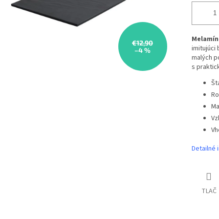
Melamín
€12,90
imitujúci
–4 %
malých po
s prakti
Št
Ro
Ma
Vz
Vh
Detailné 
TLAČ