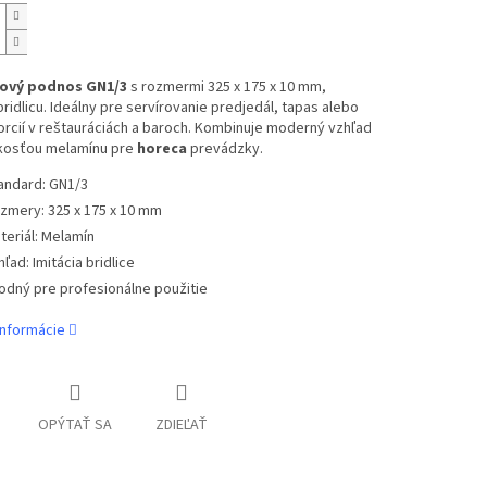
ový podnos GN1/3
s rozmermi 325 x 175 x 10 mm,
 bridlicu. Ideálny pre servírovanie predjedál, tapas alebo
rcií v reštauráciách a baroch. Kombinuje moderný vzhľad
ckosťou melamínu pre
horeca
prevádzky.
andard: GN1/3
zmery: 325 x 175 x 10 mm
teriál: Melamín
hľad: Imitácia bridlice
odný pre profesionálne použitie
informácie
OPÝTAŤ SA
ZDIEĽAŤ