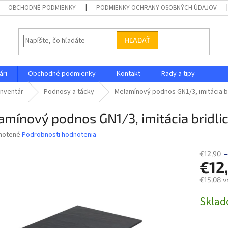
OBCHODNÉ PODMIENKY
PODMIENKY OCHRANY OSOBNÝCH ÚDAJOV
HĽADAŤ
ári
Obchodné podmienky
Kontakt
Rady a tipy
inventár
Podnosy a tácky
Melamínový podnos GN1/3, imitácia br
mínový podnos GN1/3, imitácia bridli
né
notené
Podrobnosti hodnotenia
nie
u
€12,90
€12
€15,08 v
Jednotk
Skla
iek.
cena: