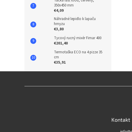
Tácka fast food, červený,
350x450 mm
€4,09
Náhradné lepidlo k lapaču
hmyzu
€3,80
Tycový rucný mixér Fimar 400
€201,40
Termotaška ECO na 4 pizze 35
cm
€35,91
Z
á
p
ä
t
Kontakt
i
e
info
@