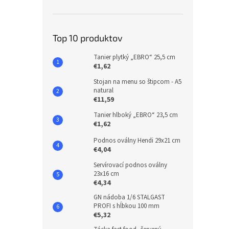
Top 10 produktov
Tanier plytký „EBRO“ 25,5 cm
€1,62
Stojan na menu so štipcom - A5
natural
€11,59
Tanier hlboký „EBRO“ 23,5 cm
€1,62
Podnos oválny Hendi 29x21 cm
€4,04
Servírovací podnos oválny
23x16 cm
€4,34
GN nádoba 1/6 STALGAST
PROFI s hĺbkou 100 mm
€5,32