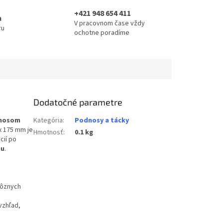
+421 948 654 411
a
V pracovnom čase vždy
ru
ochotne poradíme
Dodatočné parametre
nosom
Kategória
:
Podnosy a tácky
x 175 mm je
Hmotnosť
:
0.1 kg
cií po
iu
.
rôznych
vzhľad,