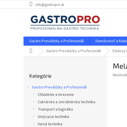
Prejsť
info@gastropro.sk
na
obsah
Gastro Prevádzky a Profesionáli
Domácnosť a Kulin
Domov
Gastro Prevádzky a Profesionáli
Stolový 
B
Mela
o
Preskočiť
č
Priemer
Neohod
Kategórie
kategórie
n
hodnote
ý
produkt
Gastro Prevádzky a Profesionáli
p
je
Chladenie a mrazenie
0,0
a
z
Cukrárska a zmrzlinárska technika
n
5
e
Transport a logistika
hviezdič
l
Umývacia technika
Varná technika