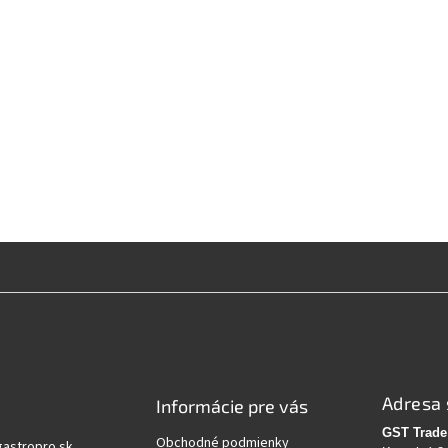
Adresa 
Informácie pre vás
GST Trade 
Obchodné podmienky
gastropro.sk