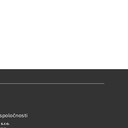
spoločnosti
s.r.o.