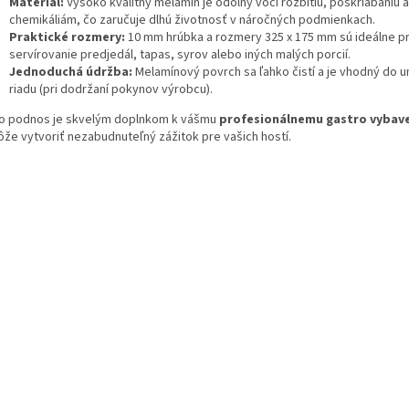
Materiál:
Vysoko kvalitný melamín je odolný voči rozbitiu, poškriabaniu a
chemikáliám, čo zaručuje dlhú životnosť v náročných podmienkach.
Praktické rozmery:
10 mm hrúbka a rozmery 325 x 175 mm sú ideálne p
servírovanie predjedál, tapas, syrov alebo iných malých porcií.
Jednoduchá údržba:
Melamínový povrch sa ľahko čistí a je vhodný do 
riadu (pri dodržaní pokynov výrobcu).
o podnos je skvelým doplnkom k vášmu
profesionálnemu gastro vybav
že vytvoriť nezabudnuteľný zážitok pre vašich hostí.