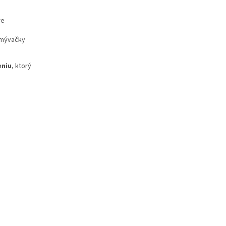
re
umývačky
eniu
, ktorý