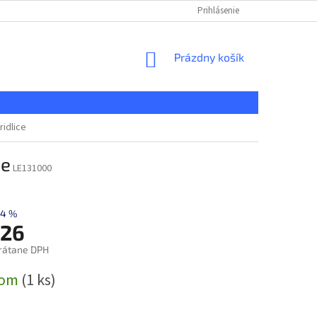
KONTAKT
REKLAMAČNÝ PORIADOK
Prihlásenie
DOPRAVA A PLATBA
NÁKUPNÝ
Prázdny košík
KOŠÍK
idlice
ce
LE131000
–4 %
,26
rátane DPH
ová
dom
(1 ks)