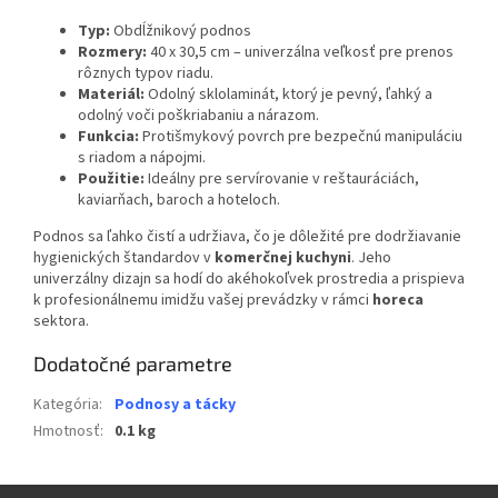
Typ:
Obdĺžnikový podnos
Rozmery:
40 x 30,5 cm – univerzálna veľkosť pre prenos
rôznych typov riadu.
Materiál:
Odolný sklolaminát, ktorý je pevný, ľahký a
odolný voči poškriabaniu a nárazom.
Funkcia:
Protišmykový povrch pre bezpečnú manipuláciu
s riadom a nápojmi.
Použitie:
Ideálny pre servírovanie v reštauráciách,
kaviarňach, baroch a hoteloch.
Podnos sa ľahko čistí a udržiava, čo je dôležité pre dodržiavanie
hygienických štandardov v
komerčnej kuchyni
. Jeho
univerzálny dizajn sa hodí do akéhokoľvek prostredia a prispieva
k profesionálnemu imidžu vašej prevádzky v rámci
horeca
sektora.
Dodatočné parametre
Kategória
:
Podnosy a tácky
Hmotnosť
:
0.1 kg