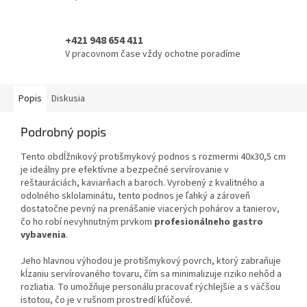
+421 948 654 411
V pracovnom čase vždy ochotne poradíme
Popis
Diskusia
Podrobný popis
Tento obdĺžnikový protišmykový podnos s rozmermi 40x30,5 cm
je ideálny pre efektívne a bezpečné servírovanie v
reštauráciách, kaviarňach a baroch. Vyrobený z kvalitného a
odolného sklolaminátu, tento podnos je ľahký a zároveň
dostatočne pevný na prenášanie viacerých pohárov a tanierov,
čo ho robí nevyhnutným prvkom
profesionálneho gastro
vybavenia
.
Jeho hlavnou výhodou je protišmykový povrch, ktorý zabraňuje
kĺzaniu servírovaného tovaru, čím sa minimalizuje riziko nehôd a
rozliatia. To umožňuje personálu pracovať rýchlejšie a s väčšou
istotou, čo je v rušnom prostredí kľúčové.