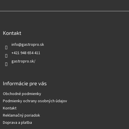
Z
á
p
ä
Kontakt
t
info
@
gastropro.sk
i
e
+421 948 654 411
gastropro.sk/
Informácie pre vás
Obchodné podmienky
Podmienky ochrany osobných údajov
Kontakt
Reklamačný poriadok
Doprava a platba