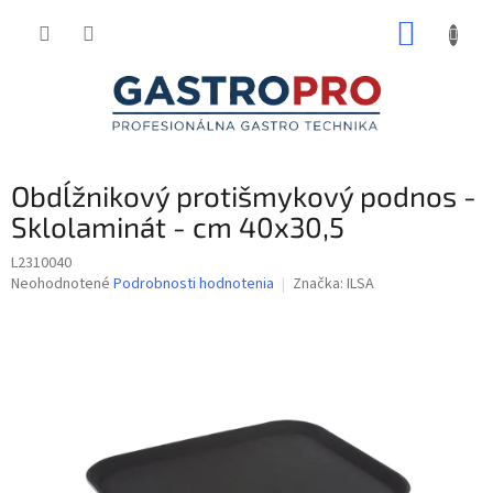
Prejsť
NÁKUP
na
obsah
KOŠÍK
Obdĺžnikový protišmykový podnos -
Sklolaminát - cm 40x30,5
L2310040
Priemerné
Neohodnotené
Podrobnosti hodnotenia
Značka:
ILSA
hodnotenie
produktu
je
0,0
z
5
hviezdičiek.