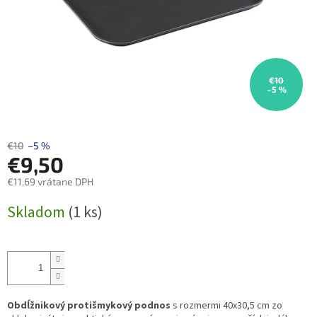
€10
–5 %
€10
–5 %
€9,50
€11,69 vrátane DPH
Jednotková
Skladom
(1 ks)
cena:
Obdĺžnikový protišmykový podnos
s rozmermi 40x30,5 cm zo