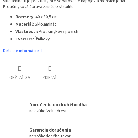
sklolaminátu je praktický pre servírovanie nápojov a menších jedál.
Protišmyková úprava zaisťuje stabilitu.
Rozmery:
40 x 30,5 cm
Materiál:
Sklolaminát
Vlastnosti:
Protišmykový povrch
Tvar:
Obdĺžnikový
Detailné informácie
OPÝTAŤ SA
ZDIEĽAŤ
Doručenie do druhého dňa
na akúkoľvek adresu
Garancia doručenia
nepoškodeného tovaru