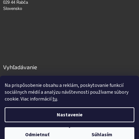
029 44 Rabča
Slovensko
Vyhľadávanie
HĽADAŤ
Na prispôsobenie obsahu a reklám, poskytovanie funkcií
sociálnych médií a analýzu návštevnosti používame súbory
cookie. Viac informácií
tu
.
Vytvoril Shoptet
Nastavenie
Copyright 2026
GastroPro.sk
. Všetky práva vyhradené.
Upraviť
Odmietnuť
Súhlasím
nastavenie cookies