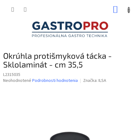
Prejsť
NÁKUP
na
obsah
KOŠÍK
Okrúhla protišmyková tácka -
Sklolaminát - cm 35,5
L2315035
Priemerné
Neohodnotené
Podrobnosti hodnotenia
Značka:
ILSA
hodnotenie
produktu
je
0,0
z
5
hviezdičiek.