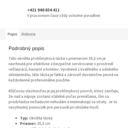
+421 948 654 411
V pracovnom čase vždy ochotne poradíme
Popis
Diskusia
Podrobný popis
Táto okrúhla protišmyková tácka s priemerom 35,5 cm je
navrhnutá pre efektívne a bezpečné servírovanie v prostredí
reštaurácií, kaviarní a hotelov. Vyrobená z kvalitného a odolného
sklolaminátu, táto tácka je ľahká a zároveň dostatočne pevná na
každodenné profesionálne použitie.
Kľúčovou vlastnosťou je jej protišmykový povrch, ktorý zaisťuje,
že riad a nápoje zostanú stabilné počas prenášania, čím sa
predchádza nežiaducim nehodám a minimalizujú sa straty. Je to
nevyhnutný pomocník pre personál pri obsluhe hostí.
Typ:
Okrúhla tácka
Priemer:
35,5 cm