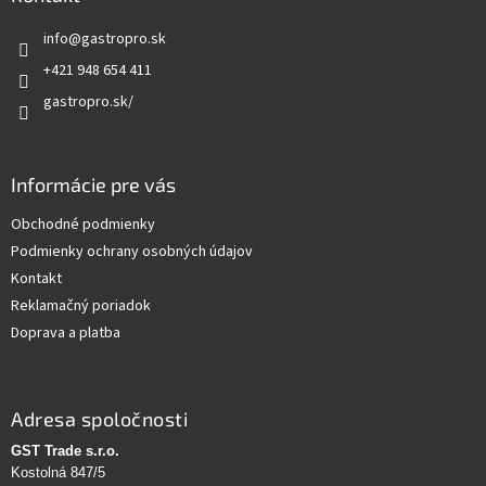
t
info
@
gastropro.sk
i
e
+421 948 654 411
gastropro.sk/
Informácie pre vás
Obchodné podmienky
Podmienky ochrany osobných údajov
Kontakt
Reklamačný poriadok
Doprava a platba
Adresa spoločnosti
GST Trade s.r.o.
Kostolná 847/5