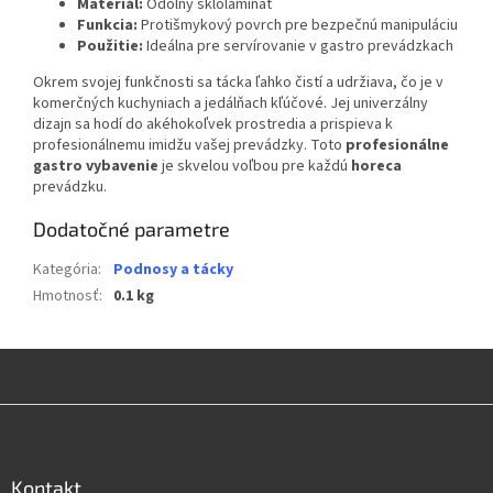
Materiál:
Odolný sklolaminát
Funkcia:
Protišmykový povrch pre bezpečnú manipuláciu
Použitie:
Ideálna pre servírovanie v gastro prevádzkach
Okrem svojej funkčnosti sa tácka ľahko čistí a udržiava, čo je v
komerčných kuchyniach a jedálňach kľúčové. Jej univerzálny
dizajn sa hodí do akéhokoľvek prostredia a prispieva k
profesionálnemu imidžu vašej prevádzky. Toto
profesionálne
gastro vybavenie
je skvelou voľbou pre každú
horeca
prevádzku.
Dodatočné parametre
Kategória
:
Podnosy a tácky
Hmotnosť
:
0.1 kg
Z
á
p
ä
Kontakt