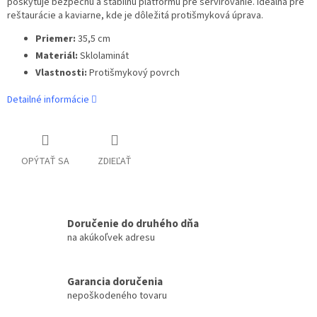
poskytuje bezpečnú a stabilnú platformu pre servírovanie. Ideálna pre
reštaurácie a kaviarne, kde je dôležitá protišmyková úprava.
Priemer:
35,5 cm
Materiál:
Sklolaminát
Vlastnosti:
Protišmykový povrch
Detailné informácie
OPÝTAŤ SA
ZDIEĽAŤ
Doručenie do druhého dňa
na akúkoľvek adresu
Garancia doručenia
nepoškodeného tovaru