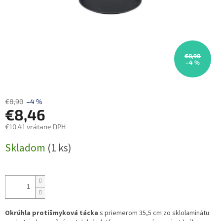
€8,90
–4 %
€8,90
–4 %
€8,46
€10,41 vrátane DPH
Jednotková
Skladom
(1 ks)
cena:
Okrúhla protišmyková tácka
s priemerom 35,5 cm zo sklolaminátu