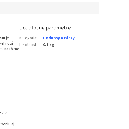
Dodatočné parametre
 mm
je
Kategória
:
Podnosy a tácky
avrhnutá
Hmotnosť
:
0.1 kg
nos na rôzne
ok v
beniu aj