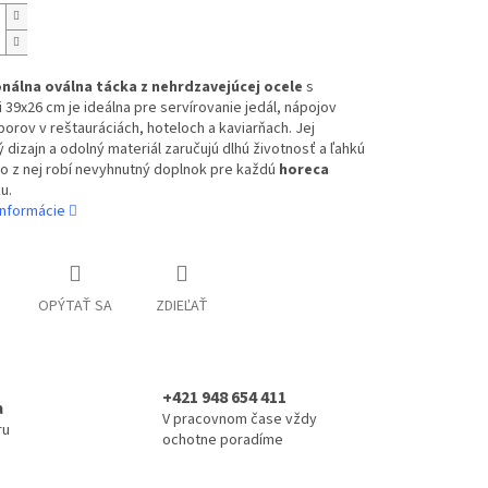
nálna oválna tácka z nehrdzavejúcej ocele
s
39x26 cm je ideálna pre servírovanie jedál, nápojov
borov v reštauráciách, hoteloch a kaviarňach. Jej
 dizajn a odolný materiál zaručujú dlhú životnosť a ľahkú
o z nej robí nevyhnutný doplnok pre každú
horeca
u.
informácie
OPÝTAŤ SA
ZDIEĽAŤ
+421 948 654 411
a
V pracovnom čase vždy
ru
ochotne poradíme