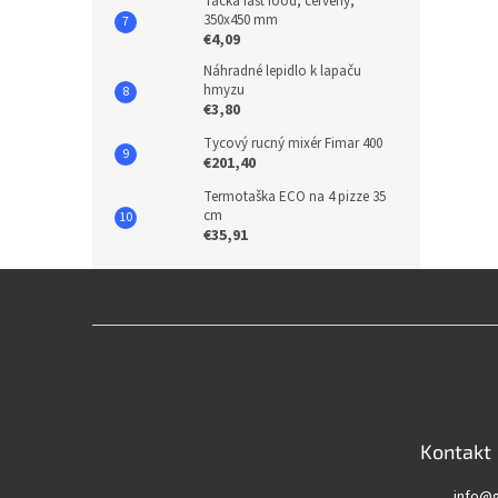
Tácka fast food, červený,
350x450 mm
€4,09
Náhradné lepidlo k lapaču
hmyzu
€3,80
Tycový rucný mixér Fimar 400
€201,40
Termotaška ECO na 4 pizze 35
cm
€35,91
Z
á
p
ä
t
Kontakt
i
e
info
@