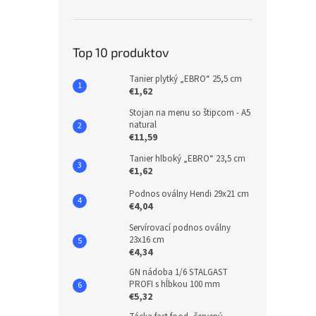
Top 10 produktov
Tanier plytký „EBRO“ 25,5 cm
€1,62
Stojan na menu so štipcom - A5
natural
€11,59
Tanier hlboký „EBRO“ 23,5 cm
€1,62
Podnos oválny Hendi 29x21 cm
€4,04
Servírovací podnos oválny
23x16 cm
€4,34
GN nádoba 1/6 STALGAST
PROFI s hĺbkou 100 mm
€5,32