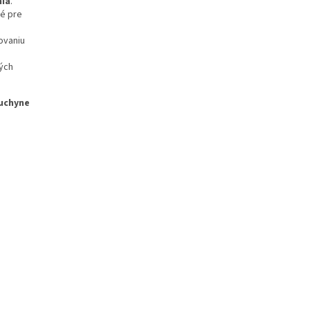
nia
.
vé pre
ovaniu
ých
uchyne