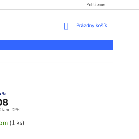
KONTAKT
REKLAMAČNÝ PORIADOK
Prihlásenie
DOPRAVA A PLATBA
NÁKUPNÝ
Prázdny košík
KOŠÍK
4 %
08
átane DPH
ová
dom
(1 ks)