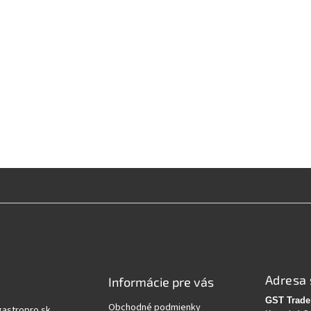
Adresa 
Informácie pre vás
GST Trade 
Obchodné podmienky
gastropro.sk