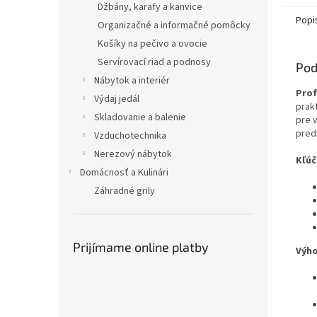
Džbány, karafy a kanvice
Popi
Organizačné a informačné pomôcky
Košíky na pečivo a ovocie
Servírovací riad a podnosy
Pod
Nábytok a interiér
Prof
Výdaj jedál
prak
Skladovanie a balenie
pre 
pred
Vzduchotechnika
Nerezový nábytok
Kľúč
Domácnosť a Kulinári
Záhradné grily
Prijímame online platby
Výho