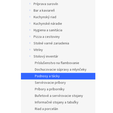
Príprava surovín
Bar a kaviareň
Kuchynský riad
Kuchynské náradie
Hygiena a sanitácia
Pizza a cestoviny
Stolné varné zariadenia
Vitríny
Stolový inventár
Príslušenstvo na flambovanie
Dochucovacie súpravy a mlynčeky
Podnosy a tácky
Servírovacie príbory
Príbory a príborníky
Bufetové a servírovacie stojany
Informačné stojany a tabuľky
Riad a porcelán