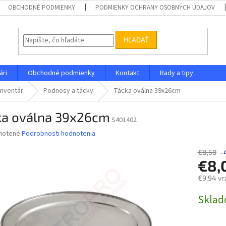
OBCHODNÉ PODMIENKY
PODMIENKY OCHRANY OSOBNÝCH ÚDAJOV
HĽADAŤ
ári
Obchodné podmienky
Kontakt
Rady a tipy
inventár
Podnosy a tácky
Tácka oválna 39x26cm
ka oválna 39x26cm
S401402
né
notené
Podrobnosti hodnotenia
nie
u
€8,50
–
€8,
€9,94 vr
Jednotk
Skla
iek.
cena: