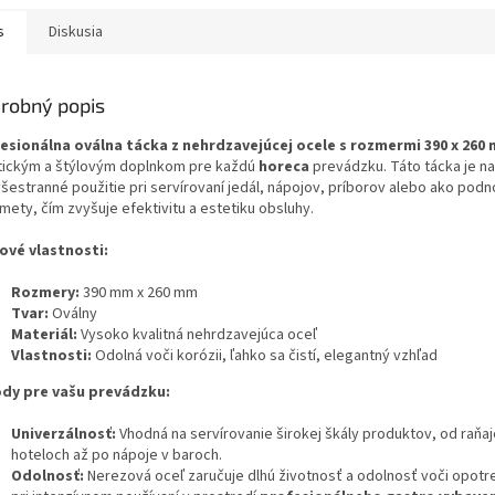
s
Diskusia
robný popis
esionálna oválna tácka z nehrdzavejúcej ocele s rozmermi 390 x 260
tickým a štýlovým doplnkom pre každú
horeca
prevádzku. Táto tácka je n
všestranné použitie pri servírovaní jedál, nápojov, príborov alebo ako pod
mety, čím zvyšuje efektivitu a estetiku obsluhy.
ové vlastnosti:
Rozmery:
390 mm x 260 mm
Tvar:
Oválny
Materiál:
Vysoko kvalitná nehrdzavejúca oceľ
Vlastnosti:
Odolná voči korózii, ľahko sa čistí, elegantný vzhľad
dy pre vašu prevádzku:
Univerzálnosť:
Vhodná na servírovanie širokej škály produktov, od raňaj
hoteloch až po nápoje v baroch.
Odolnosť:
Nerezová oceľ zaručuje dlhú životnosť a odolnosť voči opotre