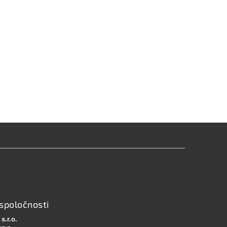
spoločnosti
s.r.o.