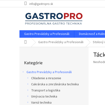
Prejsť
info@gastropro.sk
na
obsah
Gastro Prevádzky a Profesionáli
Domácnosť a Kulin
Domov
Gastro Prevádzky a Profesionáli
Stolový 
B
Tác
o
Preskočiť
č
Priemer
Neohod
Kategórie
kategórie
n
hodnote
ý
produkt
Gastro Prevádzky a Profesionáli
p
je
Chladenie a mrazenie
0,0
a
z
Cukrárska a zmrzlinárska technika
n
5
e
Transport a logistika
hviezdič
l
Umývacia technika
Varná technika