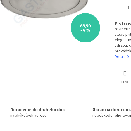
Profesio
€8,50
rozmermi 
–4 %
alebo prí
elegantný
údržbu, č
prevádzk
Detailné 
TLAČ
Doručenie do druhého dňa
Garancia doručeni
na akúkoľvek adresu
nepoškodeného tova