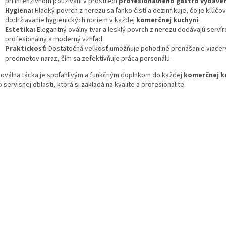
pri intenzívnom používaní v prostredí
profesionálneho gastro vybave
Hygiena:
Hladký povrch z nerezu sa ľahko čistí a dezinfikuje, čo je kľúčo
dodržiavanie hygienických noriem v každej
komerčnej kuchyni
.
Estetika:
Elegantný oválny tvar a lesklý povrch z nerezu dodávajú servír
profesionálny a moderný vzhľad.
Praktickosť:
Dostatočná veľkosť umožňuje pohodlné prenášanie viacer
predmetov naraz, čím sa zefektívňuje práca personálu.
 oválna tácka je spoľahlivým a funkčným doplnkom do každej
komerčnej k
 servisnej oblasti, ktorá si zakladá na kvalite a profesionalite.