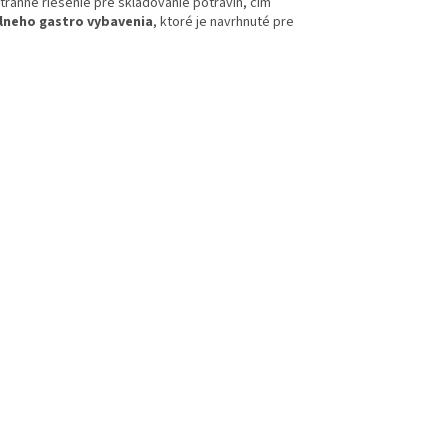
stranné riešenie pre skladovanie potravín, čím
lneho gastro vybavenia
, ktoré je navrhnuté pre