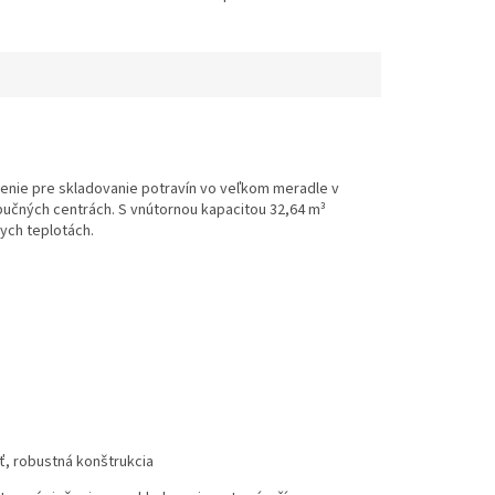
enie pre skladovanie potravín vo veľkom meradle v
bučných centrách. S vnútornou kapacitou 32,64 m³
ych teplotách.
sť, robustná konštrukcia