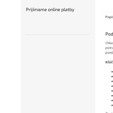
Prijímame online platby
Popi
Pod
Chla
potr
ponú
Kľúč