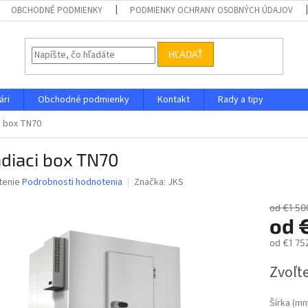
OBCHODNÉ PODMIENKY
PODMIENKY OCHRANY OSOBNÝCH ÚDAJOV
HĽADAŤ
ári
Obchodné podmienky
Kontakt
Rady a tipy
i box TN70
diaci box TN70
né
tenie
Podrobnosti hodnotenia
Značka:
JKS
nie
u
od €1 50
od
od
€1 75
Jednotk
Zvoľte
iek.
cena:
Šírka (m