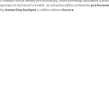
 chladiaci box je ideálny pre prevádzky, ktoré potrebujú spoľahlivé a prie
zpečujú ich čerstvosť a kvalitu. Je súčasťou nášho sortimentu
profesioná
eby
komerčnej kuchyne
a celého sektora
horeca
.