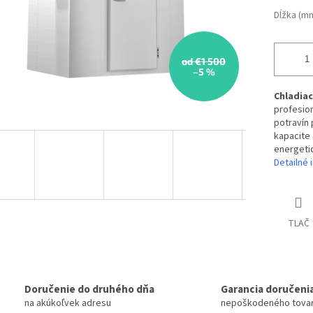
Dĺžka (m
od €1 500
–5 %
Chladia
profesio
potravín 
kapacite 
energetic
Detailné 
TLAČ
Doručenie do druhého dňa
Garancia doručeni
na akúkoľvek adresu
nepoškodeného tova