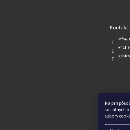
á
p
ä
t
Kontakt
i
e
info
@
+421 9
gastro
Vyhľadá
Na prispôsob
sociálnych m
súbory cooki