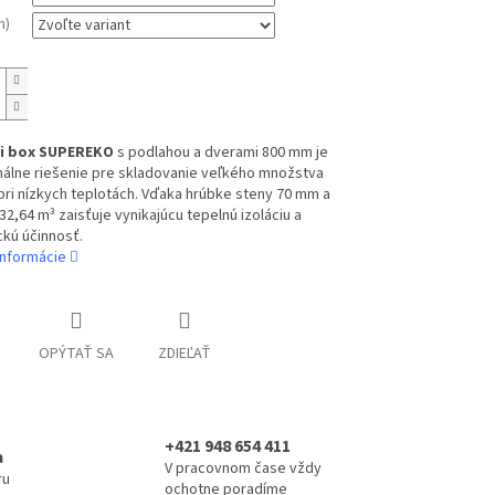
m)
ci box SUPEREKO
s podlahou a dverami 800 mm je
nálne riešenie pre skladovanie veľkého množstva
pri nízkych teplotách. Vďaka hrúbke steny 70 mm a
32,64 m³ zaisťuje vynikajúcu tepelnú izoláciu a
kú účinnosť.
informácie
OPÝTAŤ SA
ZDIEĽAŤ
+421 948 654 411
a
V pracovnom čase vždy
ru
ochotne poradíme