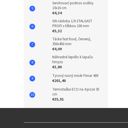
Servírovací podnos oválny
23x16 cm
€4,34
GN nádoba 1/6 STALGAST
PROFI s hĺbkou 100 mm
€5,32
Tácka fast food, červený,
350x450 mm
€4,09
Náhradné lepidlo k lapaču
hmyzu
€3,80
Tycový rucný mixér Fimar 400
€201,40
Termotaška ECO na 4 pizze 35
cm
€35,91
Z