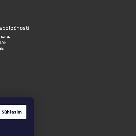
spoločnosti
s.r.o.
47/5
bča
Súhlasím