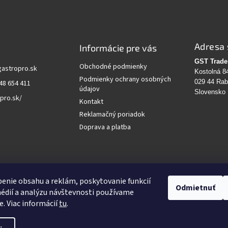
Adresa 
Informácie pre vás
GST Trade 
Obchodné podmienky
gastropro.sk
Kostolná 8
Podmienky ochrany osobných
029 44 Ra
48 654 411
údajov
Slovensko
pro.sk/
Kontakt
Reklamačný poriadok
Doprava a platba
vanie
enie obsahu a reklám, poskytovanie funkcií
Odmietnuť
édií a analýzu návštevnosti používame
HĽADAŤ
e. Viac informácií
tu
.