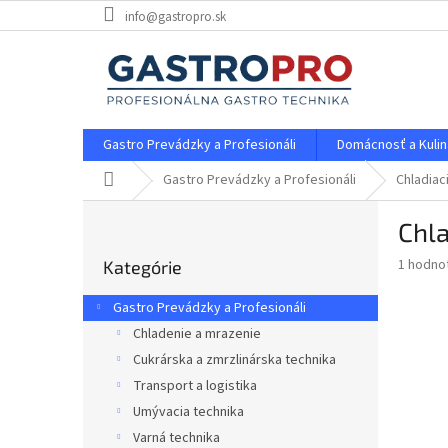
Prejsť
info@gastropro.sk
na
obsah
Gastro Prevádzky a Profesionáli
Domácnosť a Kulin
Domov
Gastro Prevádzky a Profesionáli
Chladiac
B
Chla
o
Preskočiť
č
Priemer
1 hodno
Kategórie
kategórie
n
hodnote
ý
produkt
Gastro Prevádzky a Profesionáli
p
je
Chladenie a mrazenie
5,0
a
z
Cukrárska a zmrzlinárska technika
n
5
e
Transport a logistika
hviezdič
l
Umývacia technika
Varná technika