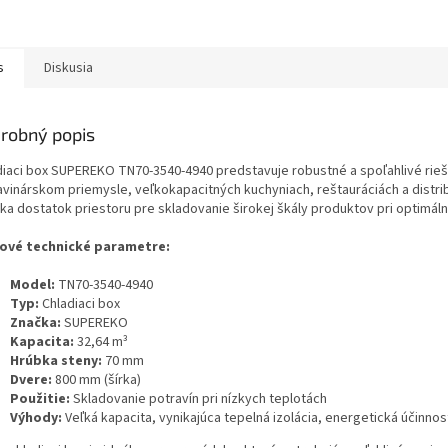
s
Diskusia
robný popis
diaci box SUPEREKO TN70-3540-4940 predstavuje robustné a spoľahlivé rieš
avinárskom priemysle, veľkokapacitných kuchyniach, reštauráciách a distri
ka dostatok priestoru pre skladovanie širokej škály produktov pri optimáln
ové technické parametre:
Model:
TN70-3540-4940
Typ:
Chladiaci box
Značka:
SUPEREKO
Kapacita:
32,64 m³
Hrúbka steny:
70 mm
Dvere:
800 mm (šírka)
Použitie:
Skladovanie potravín pri nízkych teplotách
Výhody:
Veľká kapacita, vynikajúca tepelná izolácia, energetická účinno