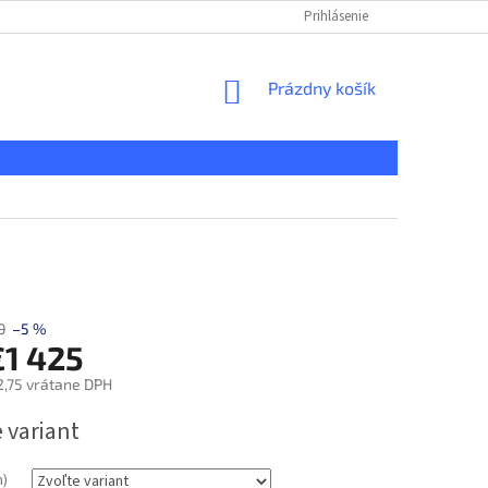
KONTAKT
REKLAMAČNÝ PORIADOK
Prihlásenie
DOPRAVA A PLATBA
NÁKUPNÝ
Prázdny košík
KOŠÍK
0
–5 %
€1 425
2,75
vrátane DPH
ová
 variant
m)